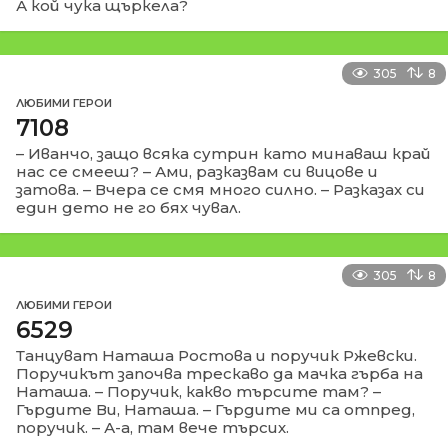
А кой чука щъркела?
305
8
ЛЮБИМИ ГЕРОИ
7108
– Иванчо, защо всяка сутрин като минаваш край
нас се смееш? – Ами, разказвам си вицове и
затова. – Вчера се смя много силно. – Разказах си
един дето не го бях чувал.
305
8
ЛЮБИМИ ГЕРОИ
6529
Танцуват Наташа Ростова и поручик Ржевски.
Поручикът започва трескаво да мачка гърба на
Наташа. – Поручик, какво търсите там? –
Гърдите Ви, Наташа. – Гърдите ми са отпред,
поручик. – А-а, там вече търсих.