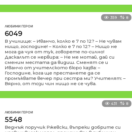
359
8
ЛЮБИМИ ГЕРОИ
6049
В училище: – Иванчо, колко е 7 по 12? – Не чувам
нищо, господине! – Колко е 7 по 12? – Нищо не
мога да чуя от тук, говорете по-силно!
Даскалът се нервира: – Не ме мотай, дай си
сменим местата да видиш. Сменят се и
Иванчо от учителското бюро казва: –
Господине, кога ще престанете да се
промъквате вечер при сестра ми? Учителят: –
Вярно, от този чин нищо не се чува.
431
8
ЛЮБИМИ ГЕРОИ
5548
Веднъж поручик Ржевски, въпреки добрите си