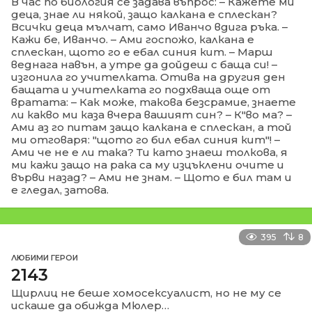
В час по биология се задава въпрос: – Кажете ми
деца, знае ли някой, защо калкана е сплескан?
Всички деца мълчат, само Иванчо вдига ръка. –
Кажи бе, Иванчо. – Ами госпожо, калкана е
сплескан, щото го е ебал синия кит. – Марш
веднага навън, а утре да дойдеш с баща си! –
изгонила го учителката. Отива на другия ден
бащата и учителката го подхваща още от
вратата: – Как може, такова безсрамие, знаете
ли какво ми каза вчера вашият син? – К"во ма? –
Ами аз го питам защо калкана е сплескан, а той
ми отговаря: "щото го бил ебал синия кит"! –
Ами че не е ли така? Ти като знаеш толкова, я
ми кажи защо на рака са му изцъклени очите и
върви назад? – Ами не знам. – Щото е бил там и
е гледал, затова.
395
8
ЛЮБИМИ ГЕРОИ
2143
Щирлиц не беше хомосексуалист, но не му се
искаше да обижда Мюлер…