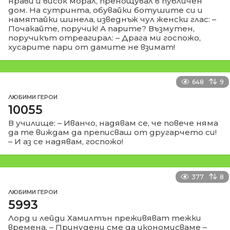
нрави и висок морал, пренощувал в публичен
дом. На сутринта, обувайки ботушите си и
намятайки шинела, изведнъж чул женски глас: –
Почакайте, поручик! А парите? Възмутен,
поручикът отреагирал: – Драга ми госпожо,
хусарите пари от дамите не взимат!
648
9
ЛЮБИМИ ГЕРОИ
10055
В училище: – Иванчо, надявам се, че повече няма
да те виждам да преписваш от другарчето си!
– И аз се надявам, госпожо!
377
8
ЛЮБИМИ ГЕРОИ
5993
Лорд и лейди Хамилтън преживяват тежки
времена. – Принудени сме да икономисваме –