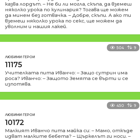
казва лордът. – Не би ли могла, скъпа, да вземеш
няколко урока по кулинария? Тогава ще можем
да минем без готвачка. – Добре, скъпи. А ако ти
вземеш няколко урока по секс, ще можем да
уволним и нашия лакей.
504
9
ЛЮБИМИ ГЕРОИ
11175
Учителката пита Иванчo: – Защо сутрин има
роса? Ивaнчо: – Защото Земята се върти и се
изпотявa.
450
9
ЛЮБИМИ ГЕРОИ
10172
Малкият Иванчо пита майка си: – Мамо, откъде
идват малките бебета? – Щъркелът ги носи. –