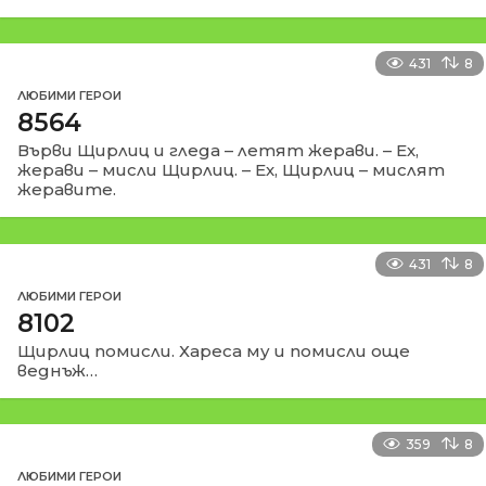
431
8
ЛЮБИМИ ГЕРОИ
8564
Върви Щирлиц и гледа – летят жерави. – Ех,
жерави – мисли Щирлиц. – Ех, Щирлиц – мислят
жеравите.
431
8
ЛЮБИМИ ГЕРОИ
8102
Щирлиц помисли. Хареса му и помисли още
веднъж…
359
8
ЛЮБИМИ ГЕРОИ