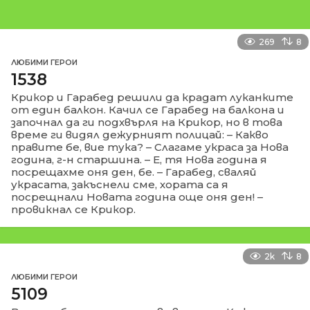
269
8
ЛЮБИМИ ГЕРОИ
1538
Крикор и Гарабед решили да крадат луканките
от един балкон. Качил се Гарабед на балкона и
започнал да ги подхвърля на Крикор, но в това
време ги видял дежурният полицай: – Какво
правите бе, вие тука? – Слагаме украса за Нова
година, г-н старшина. – Е, тя Нова година я
посрещахме оня ден, бе. – Гарабед, сваляй
украсата, закъснели сме, хората са я
посрещнали Новата година още оня ден! –
провикнал се Крикор.
2k
8
ЛЮБИМИ ГЕРОИ
5109