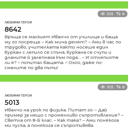
305
8
ЛЮБИМИ ГЕРОИ
8642
Връща се малкият Иванчо от училище и баща
му го посреща: – Как мина денят? – Ами в час по
трудово, учителката както носеше един
буркан с лепило се спъна, буркана се счупи и
дланите й залепнаха към пода… – И отлепихте
ли я? – попитал бащата. – Охоо, даже по-
смелите по два пъти!
305
8
ЛЮБИМИ ГЕРОИ
5013
Иванчо на урок по физика. Питат го: – Дай
пример за нещо с променливо съпротивление? –
Светла от 8-Б клас. – Как така? – Ами понякога
ми пуска, а понякога се съпротивява.