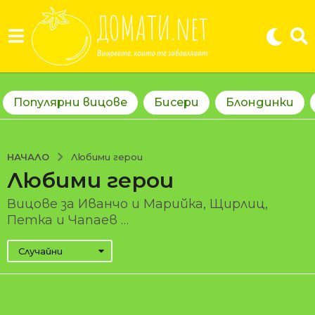
Популярни вицове
Бисери
Блондинки
НАЧАЛО
Любими герои
Любими герои
Вицове за Иванчо и Марийка, Щирлиц,
Петка и Чапаев …
Случайни