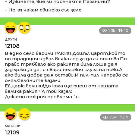
– Извинете, вие ли поръчахте Паганини?
– Не, аз чакам свинско със зеле.
1.3k
10
ДРУГИ
12108
В едно село варили РАКИЯ.Дошъл царят,който
по традиция идвал всяка год.за да ги опитва.По
право трябвало ако ракията била лоша да,я
задържи за да , я свари неговия слуга на ново.А
ако била добра да,я остави.И пил-пил направо се
олял.Селяните казали:
Ей,царю велики!До кога ще пиеш от нашата
велика ракия? А той казал:
Докато открия проблема `и.
724
9
МРЪСНИ
12109