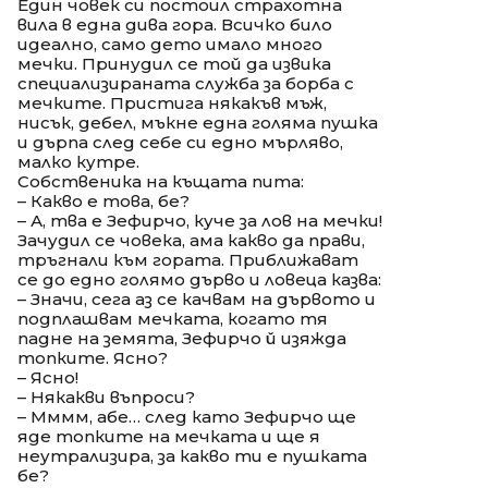
Един човек си постоил страхотна
вила в една дива гора. Всичко било
идеално, само дето имало много
мечки. Принудил се той да извика
специализираната служба за борба с
мечките. Пристига някакъв мъж,
нисък, дебел, мъкне една голяма пушка
и дърпа след себе си едно мърляво,
малко кутре.
Собственика на къщата пита:
– Какво е това, бе?
– А, тва е Зефирчо, куче за лов на мечки!
Зачудил се човека, ама какво да прави,
тръгнали към гората. Приближават
се до едно голямо дърво и ловеца казва:
– Значи, сега аз се качвам на дървото и
подплашвам мечката, когато тя
падне на земята, Зефирчо й изяжда
топките. Ясно?
– Ясно!
– Някакви въпроси?
– Мммм, абе… след като Зефирчо ще
яде топките на мечката и ще я
неутрализира, за какво ти е пушката
бе?