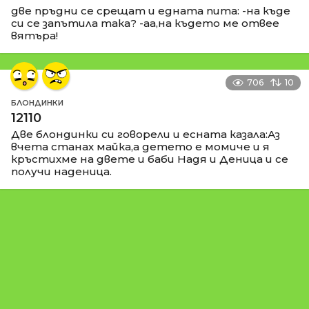
две пръдни се срещат и едната пита: -на къде
си се запътила така? -аа,на където ме отвее
вятъра!
706
10
БЛОНДИНКИ
12110
Две блондинки си говорели и есната казала:Аз
вчета станах майка,а детето е момиче и я
кръстихме на двете и баби Надя и Деница и се
получи наденица.