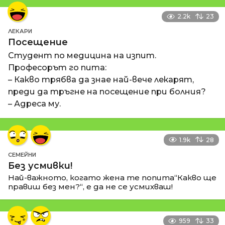
2.2k
23
ЛЕКАРИ
Посещение
Студент по медицина на изпит.
Професорът го пита:
– Какво трябва да знае най-вече лекарят,
преди да тръгне на посещение при болния?
– Адреса му.
1.9k
28
СЕМЕЙНИ
Без усмивки!
Най-важното, когато жена те попита“Какво ще
правиш без мен?“, е да не се усмихваш!
959
33