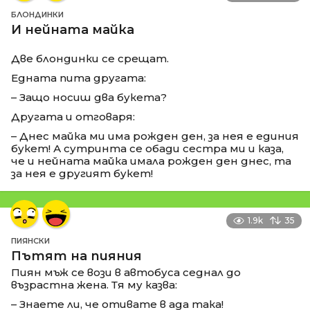
БЛОНДИНКИ
И нейната майка
Две блондинки се срещат.
Едната пита другата:
– Защо носиш два букета?
Другата и отговаря:
– Днес майка ми има рожден ден, за нея е единия
букет! А сутринта се обади сестра ми и каза,
че и нейната майка имала рожден ден днес, та
за нея е другият букет!
1.9k
35
ПИЯНСКИ
Пътят на пияния
Пиян мъж се вози в автобуса седнал до
възрастна жена. Тя му казва:
– Знаете ли, че отивате в ада така!