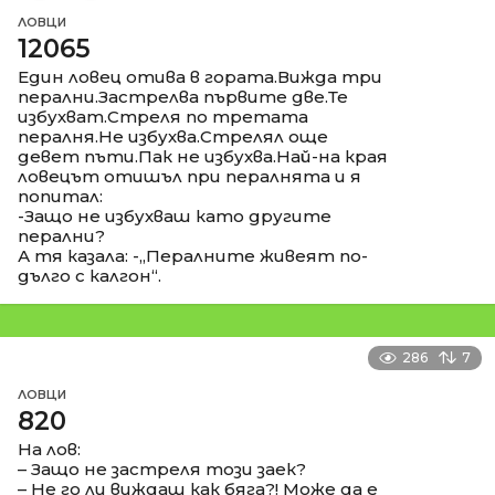
ЛОВЦИ
12065
Един ловец отива в гората.Вижда три
перални.Застрелва първите две.Те
избухват.Стреля по третата
пералня.Не избухва.Стрелял още
девет пъти.Пак не избухва.Най-на края
ловецът отишъл при пералнята и я
попитал:
-Защо не избухваш като другите
перални?
А тя казала: -„Пералните живеят по-
дълго с калгон“.
286
7
ЛОВЦИ
820
На лов:
– Защо не застреля този заек?
– Не го ли виждаш как бяга?! Може да е