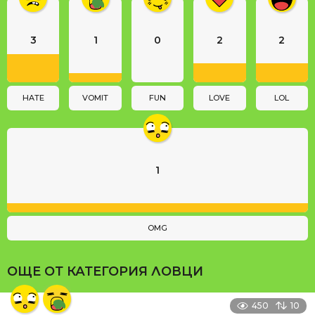
n
a
3
1
0
2
2
t
i
o
n
HATE
VOMIT
FUN
LOVE
LOL
1
OMG
ОЩЕ ОТ КАТЕГОРИЯ
ЛОВЦИ
450
10