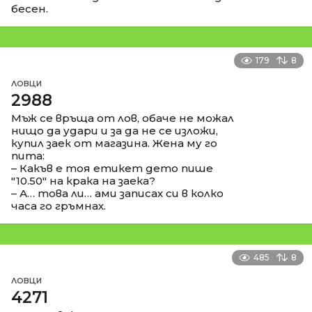
бесен.
179
8
ЛОВЦИ
2988
Мъж се връща от лов, обаче не можал
нищо да удари и за да не се изложи,
купил заек от магазина. Жена му го
пита:
– Какъв е тоя етикет дето пише
"10.50" на крака на заека?
– А… това ли… ами записах си в колко
часа го гръмнах.
485
8
ЛОВЦИ
4271