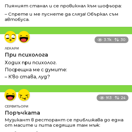
Пияният станал и се провикнал към шофьора:
– Спрете и ме пуснете да сляза! Объркал съм
автобуса.
3.7k
30
ЛЕКАРИ
При психолога
Ходих при психолог.
Посрещна ме с думите:
– К’во става, луд?
913
24
СЕРВИТЬОРИ
Поръчката
Музикант в ресторант се приближава до една
от масите и пита седящия там мъж: