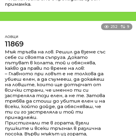
примамка.
252
9
ЛОВЦИ
11869
Мъж тръгва на лов. Решил да вземе със
себе си своята съпруга. Докато
пътуват в колата, той и обяснява,
какво да прави по време на лов:
– Главното при ловът е не толкова да
убиеш елен, а да съумееш, да докажеш
на ловците, които ще дотърчат от
всички страни, че именно ти си
застреляла този елен, а не те. Затова
трябва да стоиш до убития елен и на
всеки, който дойде, да обясняваш, че
ти си го застреляла и той ти
принадлежи.
Пристигнали те в гората, взели
пушките и всеки тръгнал в различна
посока. Върви мъжът из гората,