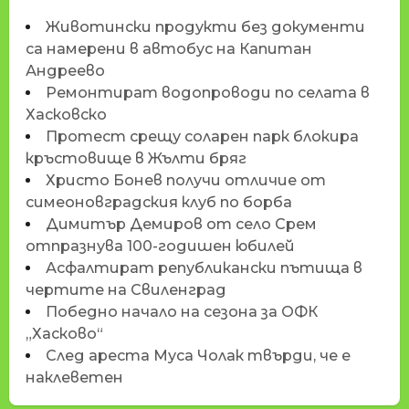
Животински продукти без документи
са намерени в автобус на Капитан
Андреево
Ремонтират водопроводи по селата в
Хасковско
Протест срещу соларен парк блокира
кръстовище в Жълти бряг
Христо Бонев получи отличие от
симеоновградския клуб по борба
Димитър Демиров от село Срем
отпразнува 100-годишен юбилей
Асфалтират републикански пътища в
чертите на Свиленград
Победно начало на сезона за ОФК
„Хасково“
След ареста Муса Чолак твърди, че е
наклеветен