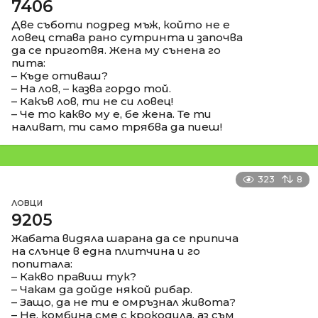
7406
Две съботи подред мъж, който не е
ловец става рано сутринта и започва
да се приготвя. Жена му сънена го
пита:
– Къде отиваш?
– На лов, – казва гордо той.
– Какъв лов, ти не си ловец!
– Че то какво му е, бе жена. Те ти
наливат, ти само трябва да пиеш!
323
8
ЛОВЦИ
9205
Жабата видяла шарана да се припича
на слънце в една плитчина и го
попитала:
– Какво правиш тук?
– Чакам да дойде някой рибар.
– Защо, да не ти е омръзнал живота?
– Не, комбина сме с крокодила, аз съм