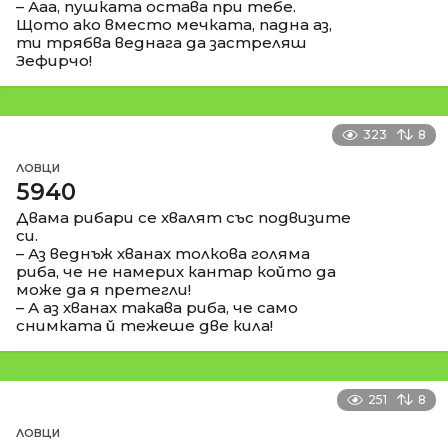
– Ааа, пушката остава при тебе.
Щото ако вместо мечката, падна аз,
ти трябва веднага да застреляш
Зефирчо!
323
8
ЛОВЦИ
5940
Двама рибари се хвалят със подвизите
си.
– Аз веднъж хванах толкова голяма
риба, че не намерих кантар който да
може да я претегли!
– А аз хванах такава риба, че само
снимката й тежеше две кила!
251
8
ЛОВЦИ