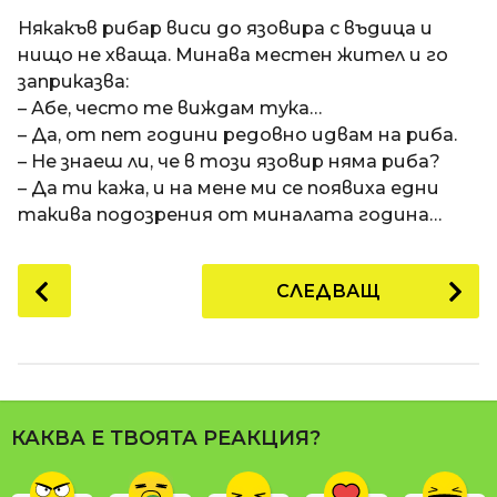
a
t
п
Някакъв рибар виси до язовира с въдица и
i
р
нищо не хваща. Минава местен жител и го
е
заприказва:
д
– Абе, често те виждам тука…
и
– Да, от пет години редовно идвам на риба.
1
– Не знаеш ли, че в този язовир няма риба?
8
– Да ти кажа, и на мене ми се появиха едни
г
такива подозрения от миналата година…
о
д
P
СЛЕДВАЩ
и
o
н
s
и
t
п
P
р
a
е
КАКВА Е ТВОЯТА РЕАКЦИЯ?
g
д
i
и