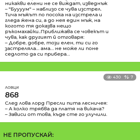
никакви елени не се виждат, изведнъж
– "Буууум" – наблизо се чува изстрел.
Тича мъжът по посока на изстрела и
гледа жена си, а до нея един мъж, на
когото тя доказва нещо
ръкомахайки..Приближава се човекът и
чува, как другият й отговаря:
– Добре, добре, този елен, ти си го
застреляла… ама… не може ли поне
седлото да си прибера…
430
7
ЛОВЦИ
868
След лова лорд Пресли пита лесничея:
– А колко трябва да платя на викача?
– Зависи от това, къде сте го улучили.
НЕ ПРОПУСКАЙ: