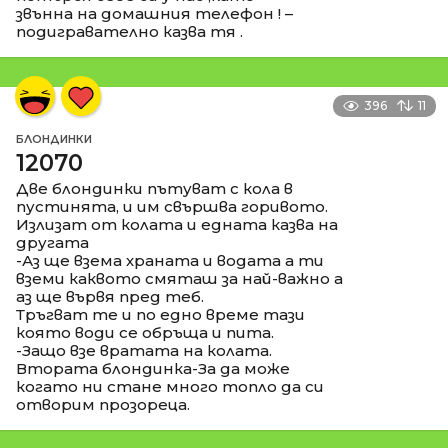
звънна на домашния телефон ! –
подигравателно казва тя .
396
11
БЛОНДИНКИ
12070
Две блондинки пътуват с кола в
пустинята, и им свършва горивото.
Излизат от колата и едната казва на
другата
-Аз ще взема храната и водата а ти
вземи каквото смяташ за най-важно а
аз ще вървя пред теб.
Тръгват те и по едно време тази
която води се обръща и пита.
-Защо взе вратата на колата.
Втората блондинка-За да може
когато ни стане много топло да си
отворим прозореца.