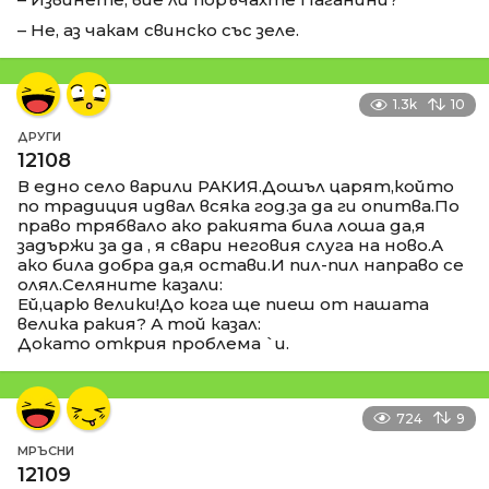
– Не, аз чакам свинско със зеле.
1.3k
10
ДРУГИ
12108
В едно село варили РАКИЯ.Дошъл царят,който
по традиция идвал всяка год.за да ги опитва.По
право трябвало ако ракията била лоша да,я
задържи за да , я свари неговия слуга на ново.А
ако била добра да,я остави.И пил-пил направо се
олял.Селяните казали:
Ей,царю велики!До кога ще пиеш от нашата
велика ракия? А той казал:
Докато открия проблема `и.
724
9
МРЪСНИ
12109