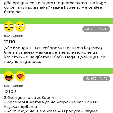
две пръдни се срещат и едната пита: -на къде
си се запътила така? -аа,на където ме отвее
вятъра!
706
10
БЛОНДИНКИ
12110
Две блондинки си говорели и есната казала:Аз
вчета станах майка,а детето е момиче и я
кръстихме на двете и баби Надя и Деница и се
получи наденица.
672
12
БЛОНДИНКИ
12107
3 блондинки си говорят:
– Леле момичета чух, че утре ще вали сняг-
казала първата.
– Аз пък чух, че ще е жега 40 градуса – казала