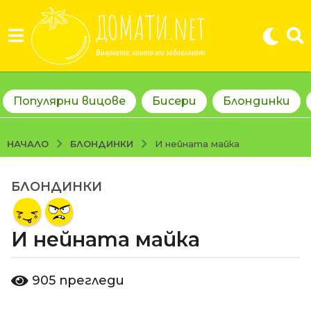
Популярни вицове
Бисери
Блондинки
БЛОНДИНКИ
НАЧАЛО
И нейната майка
БЛОНДИНКИ
2
г
о
И нейната майка
д
и
н
о
905
прегледи
т
и
d
п