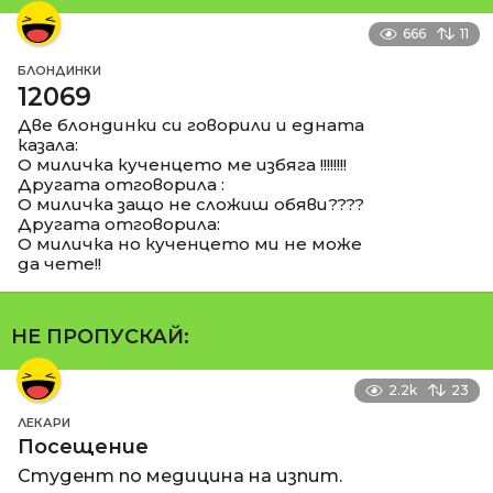
666
11
БЛОНДИНКИ
12069
Две блондинки си говорили и едната
казала:
О миличка кученцето ме избяга !!!!!!!!
Другата отговорила :
О миличка защо не сложиш обяви????
Другата отговорила:
О миличка но кученцето ми не може
да чете!!
НЕ ПРОПУСКАЙ:
2.2k
23
ЛЕКАРИ
Посещение
Студент по медицина на изпит.