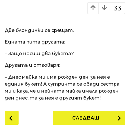
33
Две блондинки се срещат.
Едната пита другата:
– Защо носиш два букета?
Другата и отговаря:
– Днес майка ми има рожден ден, за нея е
единия букет! А сутринта се обади сестра
ми и каза, че и нейната майка имала рожден
ден днес, та за нея е другият букет!
P
СЛЕДВАЩ
o
s