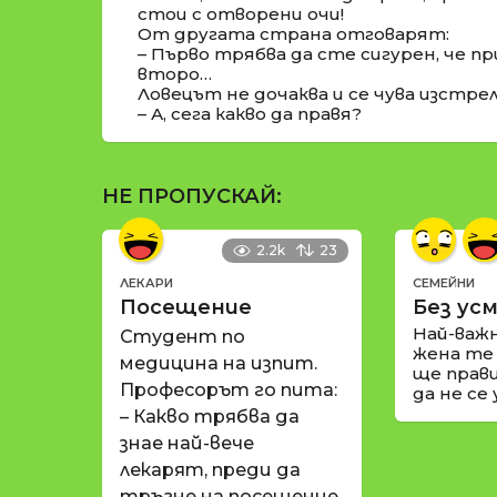
стои с отворени очи!
От другата страна отговарят:
– Първо трябва да сте сигурен, че п
второ…
Ловецът не дочаква и се чува изстрел
– А, сега какво да правя?
НЕ ПРОПУСКАЙ:
2.2k
23
ЛЕКАРИ
СЕМЕЙНИ
Посещение
Без усм
Най-важ
Студент по
жена те
медицина на изпит.
ще прави
Професорът го пита:
да не се
– Какво трябва да
знае най-вече
лекарят, преди да
тръгне на посещение