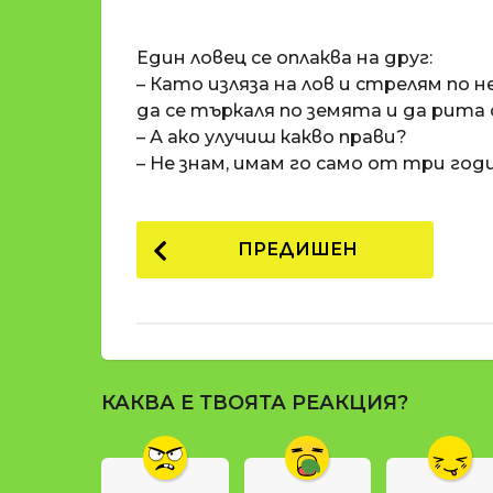
o
и
m
п
Един ловец се оплаква на друг:
a
р
t
– Като изляза на лов и стрелям по н
i
е
да се търкаля по земята и да рита 
д
– А ако улучиш какво прави?
и
– Не знам, имам го само от три год
1
8
P
г
ПРЕДИШЕН
о
o
д
s
и
t
н
и
P
п
КАКВА Е ТВОЯТА РЕАКЦИЯ?
a
р
g
е
д
i