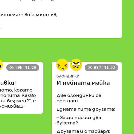
риятелят ви е мъртъв,
:
1.9k
28
887
33
БЛОНДИНКИ
ивки!
И нейната майка
ното, когато
 попита“Какво
Две блондинки се
ш без мен?“, е
срещат.
 усмихваш!
Едната пита другата:
– Защо носиш два
букета?
Другата и отговаря: