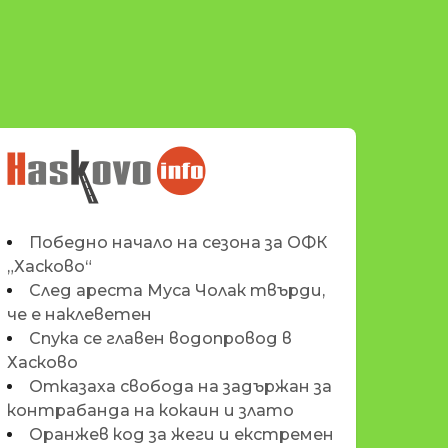
НОВИНИТЕ НА
HASKOVO.INFO
Победно начало на сезона за ОФК
„Хасково“
След ареста Муса Чолак твърди,
че е наклеветен
Спука се главен водопровод в
Хасково
Отказаха свобода на задържан за
контрабанда на кокаин и злато
Оранжев код за жеги и екстремен