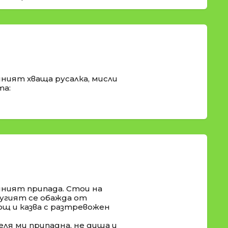
иният хваща русалка, мисли
та:
иният припада. Стои на
ругият се обажда от
щ и казва с разтревожен
еля ми припадна, не диша и