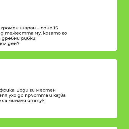
огромен шаран – поне 15
под тежестта му, когато го
 дребни рибки:
цял ден?
фрика. Води ги местен
епя ухо до пръстта и казва:
о са минали оттук.