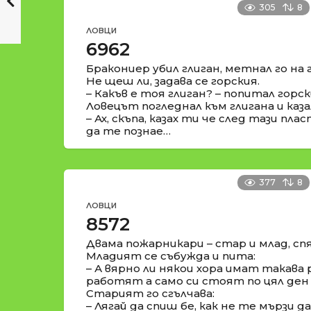
305
8
ЛОВЦИ
6962
Бракониер убил глиган, метнал го на г
Не щеш ли, задава се горския.
– Какъв е тоя глиган? – попитал горск
Ловецът погледнал към глигана и каза
– Ах, скъпа, казах ти че след тази пл
да те познае…
377
8
ЛОВЦИ
8572
Двама пожарникари – стар и млад, сп
Младият се събужда и пита:
– А вярно ли някои хора имат такава
работят а само си стоят по цял ден
Старият го сгълчава:
– Лягай да спиш бе, как не те мързи д