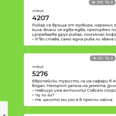
395
8
ЛОВЦИ
4207
Рибар се връща от язовира, нарамил 
кила. Влачи се едва-едва, прегърбен 
изпреварва друг рибар, помъкнал кофа
– К"во става, само една риба ли хвана 
251
8
ЛОВЦИ
5276
Европейски туристи са на сафари в А
водач. Негърът заляга на земята, дол
– Наблизо има антилопи! Съвсем скор
– Чу ли ги?
– Не, цялото ми ухо е в пресни лайна.