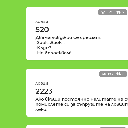
520
7
ЛОВЦИ
520
Двама ловджии се срещат:
-Заек…Заек…
-Къде?
-Не бе,заеквам!
197
8
ЛОВЦИ
2223
Ако вкъщи постоянно налитате на ри
помислете си за съпругите на ловцит
леко.