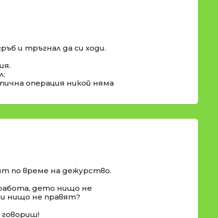
ръб и тръгнал да си ходи.
ия.
л:
астична операция никой няма
ят по време на дежурство.
 работа, дето нищо не
 и нищо не правят?
а говориш!