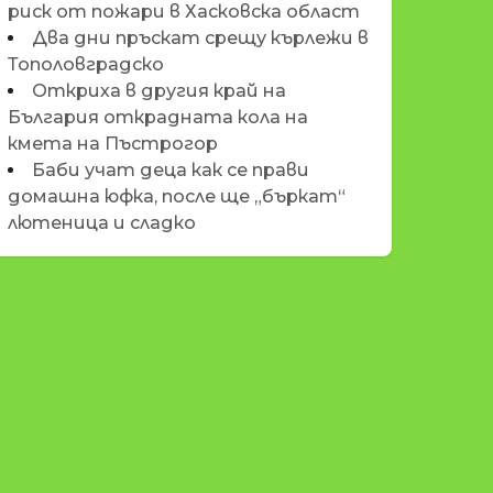
риск от пожари в Хасковска област
Два дни пръскат срещу кърлежи в
Тополовградско
Откриха в другия край на
България открадната кола на
кмета на Пъстрогор
Баби учат деца как се прави
домашна юфка, после ще „бъркат“
лютеница и сладко