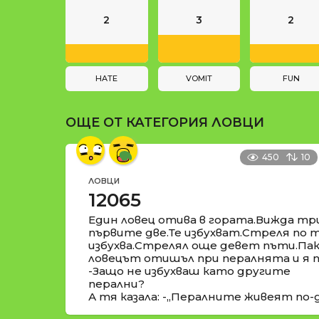
и
n
2
3
2
a
t
i
HATE
VOMIT
FUN
o
ОЩЕ ОТ КАТЕГОРИЯ
ЛОВЦИ
n
450
10
ЛОВЦИ
12065
Един ловец отива в гората.Вижда тр
първите две.Те избухват.Стреля по
избухва.Стрелял още девет пъти.Пак 
ловецът отишъл при пералнята и я 
-Защо не избухваш като другите
перални?
А тя казала: -„Пералните живеят по-д