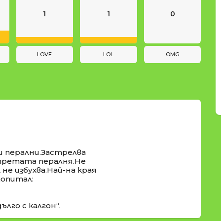
1
1
0
LOVE
LOL
OMG
и перални.Застрелва
 третата пералня.Не
не избухва.Най-на края
попитал:
ълго с калгон“.