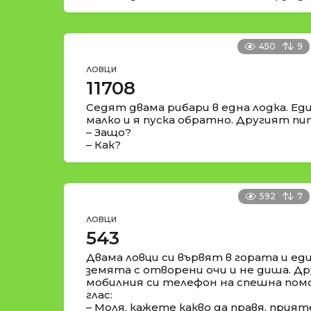
450
9
ЛОВЦИ
11708
Седят двама рибари в една лодка. Ед
малко и я пуска обратно. Другият пи
– Защо?
– Как?
592
7
ЛОВЦИ
543
Двама ловци си вървят в гората и ед
земята с отворени очи и не диша. Д
мобилния си телефон на спешна помо
глас:
– Моля, кажете какво да правя, прият