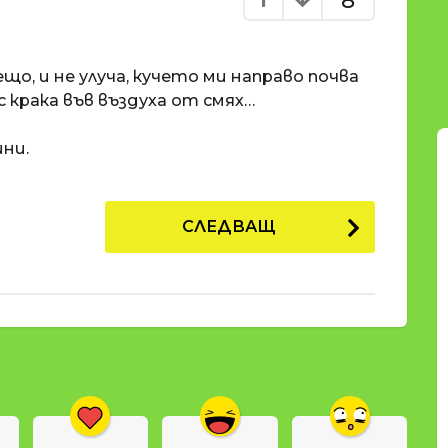
8
ещо, и не улуча, кучето ми направо почва
с крака във въздуха от смях…
ини.
СЛЕДВАЩ