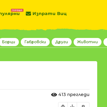
ГОРЕЩО
пулярни
Изпрати Виц
Борци
Габровски
Други
Животни
413
прегледи