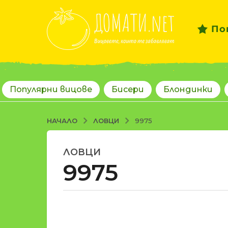
По
Популярни вицове
Бисери
Блондинки
ЛОВЦИ
НАЧАЛО
9975
ЛОВЦИ
1
9975
8
г
о
д
о
и
т
н
d