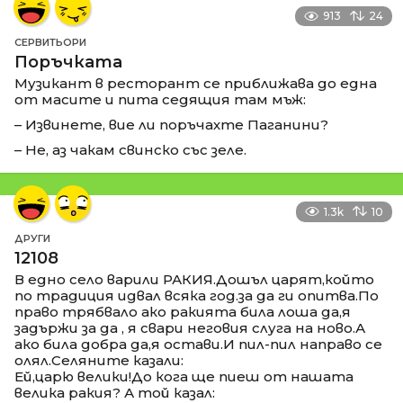
913
24
СЕРВИТЬОРИ
Поръчката
Музикант в ресторант се приближава до една
от масите и пита седящия там мъж:
– Извинете, вие ли поръчахте Паганини?
– Не, аз чакам свинско със зеле.
1.3k
10
ДРУГИ
12108
В едно село варили РАКИЯ.Дошъл царят,който
по традиция идвал всяка год.за да ги опитва.По
право трябвало ако ракията била лоша да,я
задържи за да , я свари неговия слуга на ново.А
ако била добра да,я остави.И пил-пил направо се
олял.Селяните казали:
Ей,царю велики!До кога ще пиеш от нашата
велика ракия? А той казал: