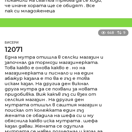
поканили на сватба трябва да се ходи,
че иначе хората ще се обидят . Все
пак си младоженеца
648
9
БИСЕРИ
12071
Една мутра отишла в селски магазин и
започнал да тормози магазинерката.
Това какво е онова какво е . но на
магазинерката и писнало и на един
абажур казала е то ва е гъз е това
искам казал. На другиа ден викнал
друга мутра да се похвали за новата
придобивка. Виж какъв гъз си взех от
селския магазин . На другия ден
мутрата отишъл в саштия магазин и
поискал от колежката един гъз
жената се обадила на шефа си и му
обяснила какво иска мутрата . шефа
казал даваи. Жената се одупила
мутрата се навел погледнал и казал аа