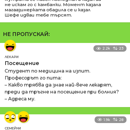
не искам го с камбанки. Момент казала
магаазинерката обадила се и казал
Шефе идваи тебе търсят.
НЕ ПРОПУСКАЙ:
2.2k
23
ЛЕКАРИ
Посещение
Студент по медицина на изпит.
Професорът го пита:
– Какво трябва да знае най-вече лекарят,
преди да тръгне на посещение при болния?
– Адреса му.
1.9k
28
СЕМЕЙНИ