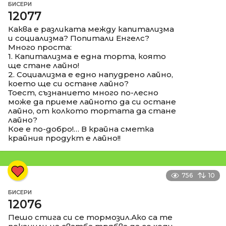
БИСЕРИ
12077
Каква е разликата между капитализма
и социализма? Попитали Енгелс?
Много проста:
1. Капитализма е една торта, която
ще стане лайно!
2. Социализма е едно напудрено лайно,
което ще си остане лайно?
Тоест, съзнанието много по-лесно
може да приеме лайното да си остане
лайно, от колкото тортата да стане
лайно?
Кое е по-добро!… В крайна сметка
крайния продукт е лайно!!
756
10
БИСЕРИ
12076
Пешо стига си се тормозил.Ако са те