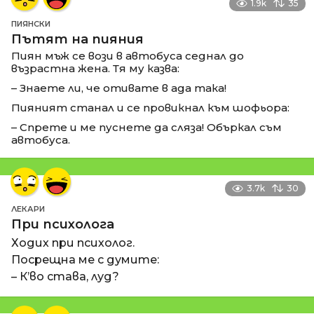
1.9k
35
ПИЯНСКИ
Пътят на пияния
Пиян мъж се вози в автобуса седнал до
възрастна жена. Тя му казва:
– Знаете ли, че отивате в ада така!
Пияният станал и се провикнал към шофьора:
– Спрете и ме пуснете да сляза! Объркал съм
автобуса.
3.7k
30
ЛЕКАРИ
При психолога
Ходих при психолог.
Посрещна ме с думите:
– К’во става, луд?