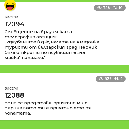
738
10
БИСЕРИ
12094
Съобщение на бразилската
телеграфна агенция:
„Изгубените в джунглата на Амазонка
туристи от българския град Перник
бяха открити по псуващите „на
майка“ папагали.“
936
9
БИСЕРИ
12088
една се представя-приятно ми е
дарина.Като ти е приятно ето ти
лопатата.