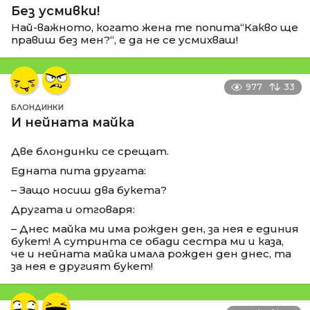
Без усмивки!
Най-важното, когато жена те попита“Какво ще
правиш без мен?“, е да не се усмихваш!
977
33
БЛОНДИНКИ
И нейната майка
Две блондинки се срещат.
Едната пита другата:
– Защо носиш два букета?
Другата и отговаря:
– Днес майка ми има рожден ден, за нея е единия
букет! А сутринта се обади сестра ми и каза,
че и нейната майка имала рожден ден днес, та
за нея е другият букет!