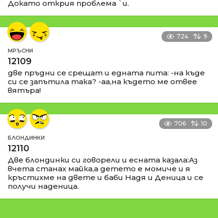
Докато открия проблема `и.
724
9
МРЪСНИ
12109
две пръдни се срещат и едната пита: -на къде
си се запътила така? -аа,на където ме отвее
вятъра!
706
10
БЛОНДИНКИ
12110
Две блондинки си говорели и есната казала:Аз
вчета станах майка,а детето е момиче и я
кръстихме на двете и баби Надя и Деница и се
получи наденица.