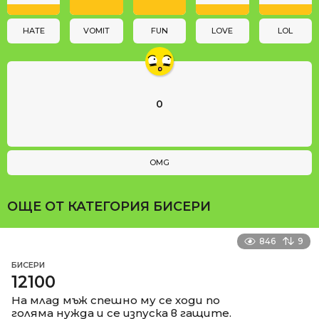
o
n
HATE
VOMIT
FUN
LOVE
LOL
0
OMG
ОЩЕ ОТ КАТЕГОРИЯ
БИСЕРИ
846
9
БИСЕРИ
12100
На млад мъж спешно му се ходи по
голяма нужда и се изпуска в гащите.