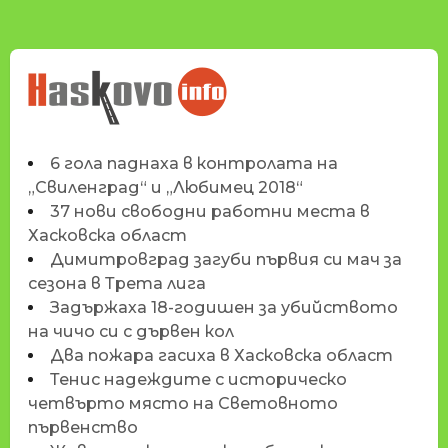
НОВИНИТЕ НА
HASKOVO.INFO
6 гола паднаха в контролата на
„Свиленград“ и „Любимец 2018“
37 нови свободни работни места в
Хасковска област
Димитровград загуби първия си мач за
сезона в Трета лига
Задържаха 18-годишен за убийството
на чичо си с дървен кол
Два пожара гасиха в Хасковска област
Тенис надеждите с историческо
четвърто място на Световното
първенство