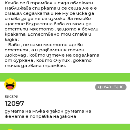
Качва се в трамвая и сяда облекчен.
Наближава спирката и се сеща ,че е е
омацал седалката и не му се иска да
става ,за да не се изложи. За негово
щастие възрастна баба го моли да
отстъпи мястото , защото я болели
краката. Естествено той става и
казва :
– Бабо , не само мястото ще ви
отстъпя , а и разваления течен
шоколад , който изтече на седалката
от буркана , който счупих , докато
тичах да хвана трамвая.
648
10
БИСЕРИ
12097
думата на мъжа е закон думата на
жената е поправка на закона