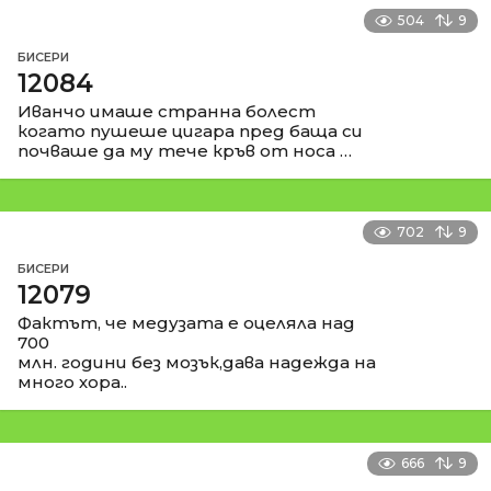
504
9
БИСЕРИ
12084
Иванчо имаше странна болест
когато пушеше цигара пред баща си
почваше да му тече кръв от носа …
702
9
БИСЕРИ
12079
Фактът, че медузата е оцеляла над
700
млн. години без мозък,дава надежда на
много хора..
666
9