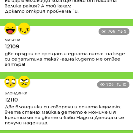
Ей,царю велики!До кога ще пиеш от нашата
велика ракия? А той казал:
Докато открия проблема `и.
706
9
МРЪСНИ
12109
две пръдни се срещат и едната пита: -на къде
си се запътила така? -аа,на където ме отвее
вятъра!
706
10
БЛОНДИНКИ
12110
Две блондинки си говорели и есната казала:Аз
вчета станах майка,а детето е момиче и я
кръстихме на двете и баби Надя и Деница и се
получи наденица.