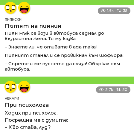
1.9k
35
ПИЯНСКИ
Пътят на пияния
Пиян мъж се вози в автобуса седнал до
възрастна жена. Тя му казва:
– Знаете ли, че отивате в ада така!
Пияният станал и се провикнал към шофьора:
– Спрете и ме пуснете да сляза! Объркал съм
автобуса.
3.7k
30
ЛЕКАРИ
При психолога
Ходих при психолог.
Посрещна ме с думите:
– К’во става, луд?