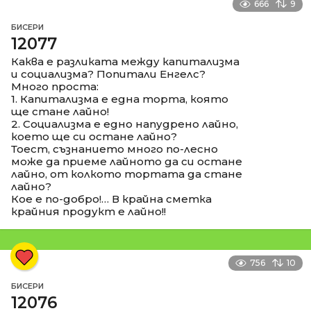
666
9
БИСЕРИ
12077
Каква е разликата между капитализма
и социализма? Попитали Енгелс?
Много проста:
1. Капитализма е една торта, която
ще стане лайно!
2. Социализма е едно напудрено лайно,
което ще си остане лайно?
Тоест, съзнанието много по-лесно
може да приеме лайното да си остане
лайно, от колкото тортата да стане
лайно?
Кое е по-добро!… В крайна сметка
крайния продукт е лайно!!
756
10
БИСЕРИ
12076