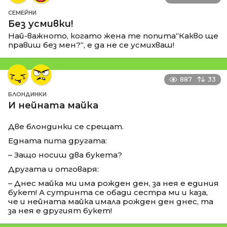
СЕМЕЙНИ
Без усмивки!
Най-важното, когато жена те попита“Какво ще
правиш без мен?“, е да не се усмихваш!
887
33
БЛОНДИНКИ
И нейната майка
Две блондинки се срещат.
Едната пита другата:
– Защо носиш два букета?
Другата и отговаря:
– Днес майка ми има рожден ден, за нея е единия
букет! А сутринта се обади сестра ми и каза,
че и нейната майка имала рожден ден днес, та
за нея е другият букет!