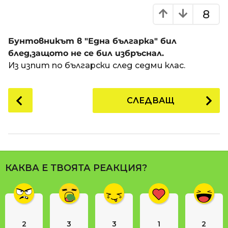
8
Бунтовникът в "Една българка" бил
блед,защото не се бил избръснал.
Из изпит по български след седми клас.
P
СЛЕДВАЩ
o
s
t
P
a
КАКВА Е ТВОЯТА РЕАКЦИЯ?
g
i
n
a
2
3
3
1
2
t