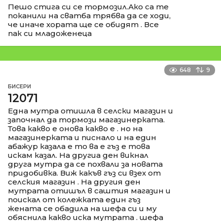
Пешо стига си се тормозил.Ако са те
поканили на сватба трябва да се ходи,
че иначе хората ще се обидят . Все
пак си младоженеца
648
9
БИСЕРИ
12071
Една мутра отишла в селски магазин и
започнал да тормози магазинерката.
Това какво е онова какво е . но на
магазинерката и писнало и на един
абажур казала е то ва е гъз е това
искам казал. На другиа ден викнал
друга мутра да се похвали за новата
придобивка. Виж какъв гъз си взех от
селския магазин . На другия ден
мутрата отишъл в саштия магазин и
поискал от колежката един гъз
жената се обадила на шефа си и му
обяснила какво иска мутрата . шефа