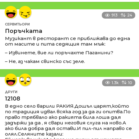
913
24
СЕРВИТЬОРИ
Поръчката
Музикант в ресторант се приближава до една
от масите и пита седящия там мъж:
– Извинете, вие ли поръчахте Паганини?
– Не, аз чакам свинско със зеле.
1.3k
10
ДРУГИ
12108
В едно село варили РАКИЯ.Дошъл царят,който
по традиция идвал всяка год.за да ги опитва.По
право трябвало ако ракията била лоша да,я
задържи за да , я свари неговия слуга на ново.А
ако била добра да,я остави.И пил-пил направо се
олял.Селяните казали: