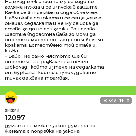
На млад мъж спешно му се ходи по
голяма нужда и се изпуска в гащите.
Качва се в трамвая и сяда облекчен.
Наближава спирката и се сеща ,че е е
омацал седалката и не му се иска да
става ,за да не се изложи. За негово
щастие възрастна баба го моли да
отстъпи мястото , защото я болели
краката. Естествено той става и
казва :
– Бабо , не само мястото ще ви
отстъпя , а и разваления течен
шоколад , който изтече на седалката
от буркана , който счупих , докато
тичах да хвана трамвая.
648
10
БИСЕРИ
12097
думата на мъжа е закон думата на
жената е поправка на закона