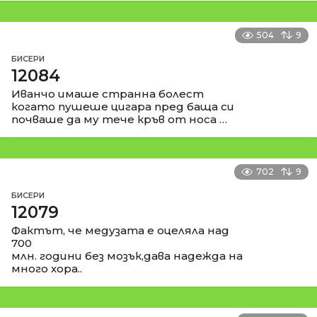
504
9
БИСЕРИ
12084
Иванчо имаше странна болест
когато пушеше цигара пред баща си
почваше да му тече кръв от носа …
702
9
БИСЕРИ
12079
Фактът, че медузата е оцеляла над
700
млн. години без мозък,дава надежда на
много хора..