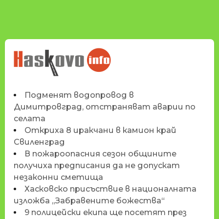
НОВИНИТЕ НА
HASKOVO.INFO
Подменят водопровод в
Димитровград, отстраняват аварии по
селата
Откриха 8 иракчани в камион край
Свиленград
В пожароопасния сезон общините
получиха предписания да не допускат
незаконни сметища
Хасковско присъствие в националната
изложба „Забравените божества“
9 полицейски екипа ще посетят през