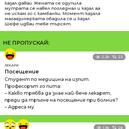
казал даваи. Жената се одупила
мутрата се навел погледнал и казал аа
не искам го с камбанки. Момент казала
магаазинерката обадила се и казал
Шефе идваи тебе търсят.
НЕ ПРОПУСКАЙ:
2.2k
23
ЛЕКАРИ
Посещение
Студент по медицина на изпит.
Професорът го пита:
– Какво трябва да знае най-вече лекарят,
преди да тръгне на посещение при болния?
– Адреса му.
1.9k
28