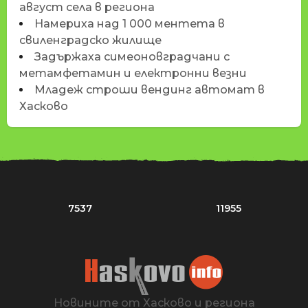
август села в региона
Намериха над 1 000 ментета в
свиленградско жилище
Задържаха симеоновградчани с
метамфетамин и електронни везни
Младеж строши вендинг автомат в
Хасково
7537
11955
Новините от Хасково и региона