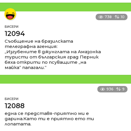
738
10
БИСЕРИ
12094
Съобщение на бразилската
телеграфна агенция:
„Изгубените в джунглата на Амазонка
туристи от българския град Перник
бяха открити по псуващите „на
майка“ папагали.“
936
9
БИСЕРИ
12088
една се представя-приятно ми е
дарина.Като ти е приятно ето ти
лопатата.