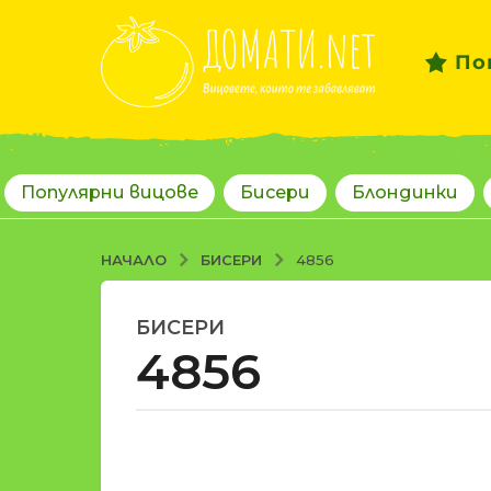
По
Популярни вицове
Бисери
Блондинки
БИСЕРИ
НАЧАЛО
4856
БИСЕРИ
1
4856
8
г
о
д
о
и
т
н
d