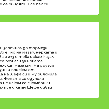
 се обидят . Все пак си
 и започнал да тормози
во е . но на магазинерката и
а е гъз е това искам казал.
се похвали за новата
селския магазин . На другия
ин и поискал от
а на шефа си и му обяснила
и. Жената се одупила
 не искам го с камбанки.
ла се и казал Шефе идваи