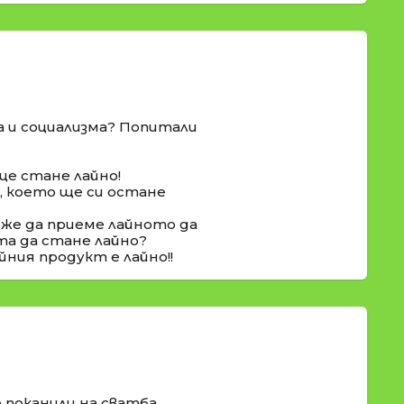
а и социализма? Попитали
ще стане лайно!
о, което ще си остане
оже да приеме лайното да
та да стане лайно?
йния продукт е лайно!!
 поканили на сватба