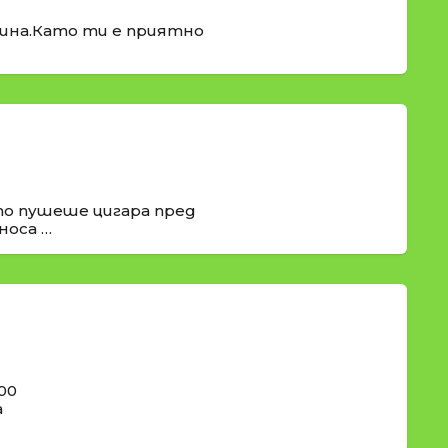
рина.Като ти е приятно
о пушеше цигара пред
носа …
00
а