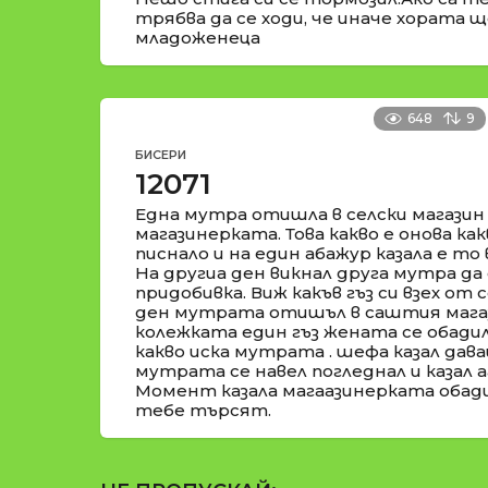
трябва да се ходи, че иначе хората ще
младоженеца
648
9
БИСЕРИ
12071
Една мутра отишла в селски магазин
магазинерката. Това какво е онова как
писнало и на един абажур казала е то в
На другиа ден викнал друга мутра да 
придобивка. Виж какъв гъз си взех от 
ден мутрата отишъл в саштия магаз
колежката един гъз жената се обадил
какво иска мутрата . шефа казал дава
мутрата се навел погледнал и казал аа
Момент казала магаазинерката обади
тебе търсят.