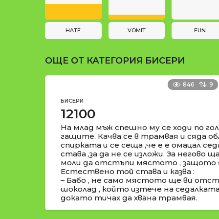
a
и
t
i
HATE
VOMIT
FUN
o
ОЩЕ ОТ КАТЕГОРИЯ
БИСЕРИ
n
846
9
БИСЕРИ
12100
На млад мъж спешно му се ходи по гол
гащите. Качва се в трамвая и сяда о
спирката и се сеща ,че е е омацал сед
става ,за да не се изложи. За негово 
моли да отстъпи мястото , защото я
Естествено той става и казва :
– Бабо , не само мястото ще ви отстъ
шоколад , който изтече на седалката 
докато тичах да хвана трамвая.