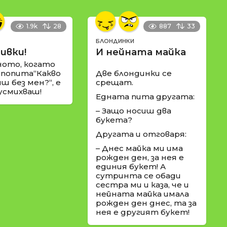
1.9k
28
887
33
БЛОНДИНКИ
ивки!
И нейната майка
ното, когато
 попита“Какво
Две блондинки се
ш без мен?“, е
срещат.
 усмихваш!
Едната пита другата:
– Защо носиш два
букета?
Другата и отговаря:
– Днес майка ми има
рожден ден, за нея е
единия букет! А
сутринта се обади
сестра ми и каза, че и
нейната майка имала
рожден ден днес, та за
нея е другият букет!