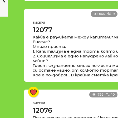
666
9
БИСЕРИ
12077
Каква е разликата между капитализм
Енгелс?
Много проста:
1. Капитализма е една торта, която 
2. Социализма е едно напудрено лайн
лайно?
Тоест, съзнанието много по-лесно м
си остане лайно, от колкото торта
Кое е по-добро!… В крайна сметка кра
756
10
БИСЕРИ
12076
Пешо стига си се тормозил.Ако са те