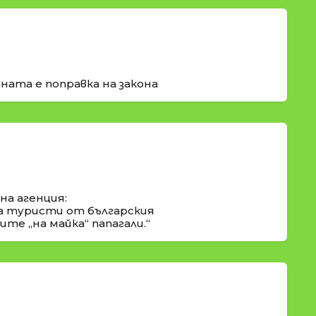
ната е поправка на закона
а агенция:
а туристи от българския
те „на майка“ папагали.“