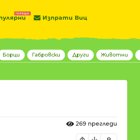
ГОРЕЩО
пулярни
Изпрати Виц
Борци
Габровски
Други
Животни
269
прегледи