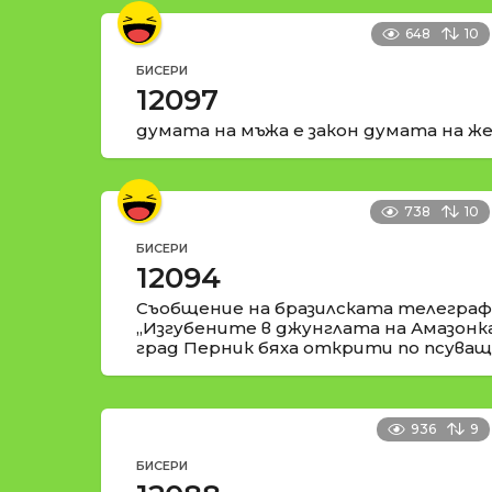
648
10
БИСЕРИ
12097
думата на мъжа е закон думата на же
738
10
БИСЕРИ
12094
Съобщение на бразилската телеграфн
„Изгубените в джунглата на Амазонк
град Перник бяха открити по псуващи
936
9
БИСЕРИ