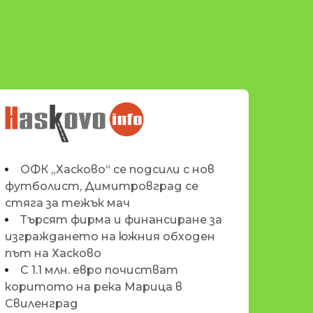
НОВИНИТЕ НА
HASKOVO.INFO
ОФК „Хасково“ се подсили с нов
футболист, Димитровград се
стяга за тежък мач
Търсят фирма и финансиране за
изграждането на южния обходен
път на Хасково
С 1.1 млн. евро почистват
коритото на река Марица в
Свиленград