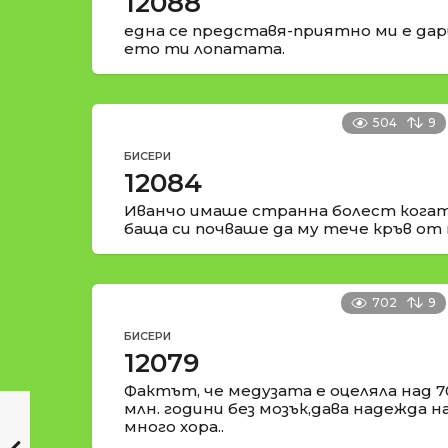
12088
една се представя-приятно ми е да
ето ти лопатата.
504
9
БИСЕРИ
12084
Иванчо имаше странна болест когат
баща си почваше да му тече кръв от 
702
9
БИСЕРИ
12079
Фактът, че медузата е оцеляла над 7
млн. години без мозък,дава надежда н
много хора..