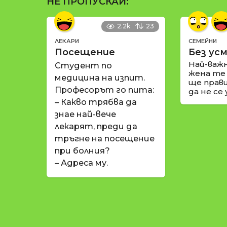
НЕ ПРОПУСКАЙ:
2.2k
23
ЛЕКАРИ
СЕМЕЙНИ
Посещение
Без усм
Най-важ
Студент по
жена те
медицина на изпит.
ще прави
Професорът го пита:
да не се
– Какво трябва да
знае най-вече
лекарят, преди да
тръгне на посещение
при болния?
– Адреса му.