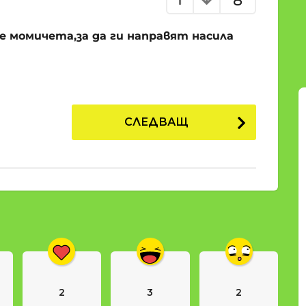
8
 момичета,за да ги направят насила
СЛЕДВАЩ
2
3
2