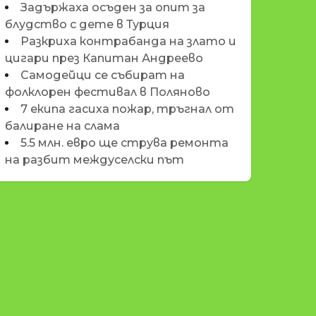
Задържаха осъден за опит за
блудство с дете в Турция
Разкриха контрабанда на злато и
цигари през Капитан Андреево
Самодейци се събират на
фолклорен фестивал в Поляново
7 екипа гасиха пожар, тръгнал от
балиране на слама
5.5 млн. евро ще струва ремонта
на разбит междуселски път