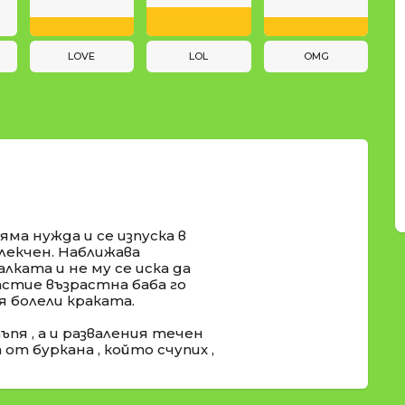
LOVE
LOL
OMG
яма нужда и се изпуска в
блекчен. Наближава
алката и не му се иска да
щастие възрастна баба го
 болели краката.
пя , а и разваления течен
от буркана , който счупих ,