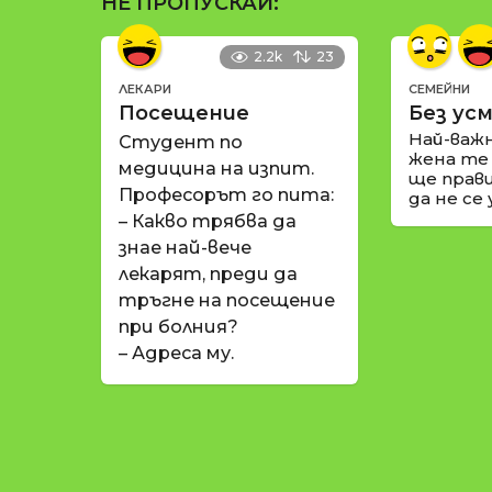
НЕ ПРОПУСКАЙ:
2.2k
23
ЛЕКАРИ
СЕМЕЙНИ
Посещение
Без усм
Най-важ
Студент по
жена те
медицина на изпит.
ще прави
Професорът го пита:
да не се
– Какво трябва да
знае най-вече
лекарят, преди да
тръгне на посещение
при болния?
– Адреса му.