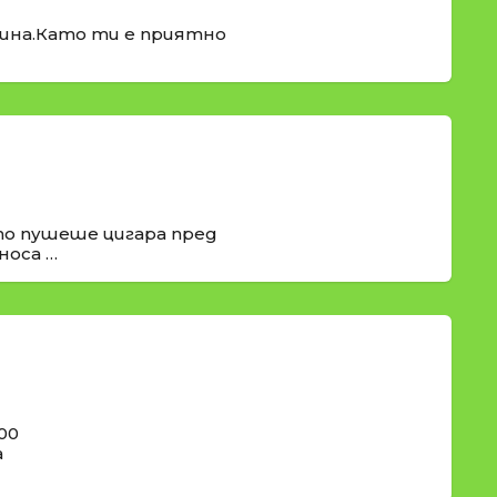
рина.Като ти е приятно
о пушеше цигара пред
носа …
00
а