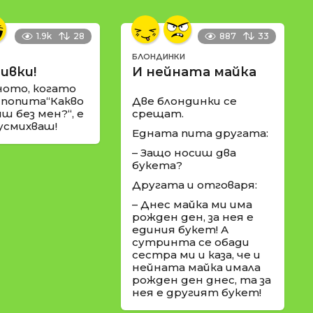
1.9k
28
887
33
БЛОНДИНКИ
ивки!
И нейната майка
ното, когато
 попита“Какво
Две блондинки се
ш без мен?“, е
срещат.
 усмихваш!
Едната пита другата:
– Защо носиш два
букета?
Другата и отговаря:
– Днес майка ми има
рожден ден, за нея е
единия букет! А
сутринта се обади
сестра ми и каза, че и
нейната майка имала
рожден ден днес, та за
нея е другият букет!