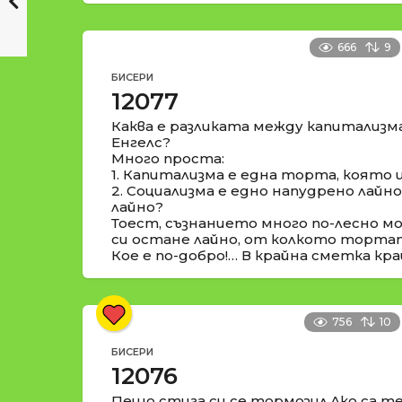
666
9
БИСЕРИ
12077
Каква е разликата между капитализм
Енгелс?
Много проста:
1. Капитализма е една торта, която 
2. Социализма е едно напудрено лайн
лайно?
Тоест, съзнанието много по-лесно м
си остане лайно, от колкото торта
Кое е по-добро!… В крайна сметка кра
756
10
БИСЕРИ
12076
Пешо стига си се тормозил.Ако са те