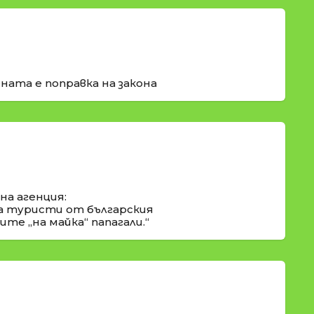
ната е поправка на закона
а агенция:
а туристи от българския
те „на майка“ папагали.“