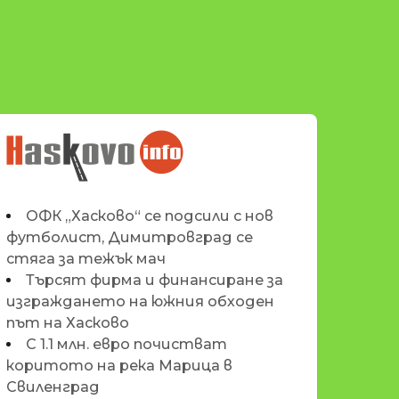
НОВИНИТЕ НА
HASKOVO.INFO
ОФК „Хасково“ се подсили с нов
футболист, Димитровград се
стяга за тежък мач
Търсят фирма и финансиране за
изграждането на южния обходен
път на Хасково
С 1.1 млн. евро почистват
коритото на река Марица в
Свиленград