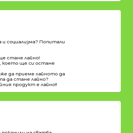
а и социализма? Попитали
ще стане лайно!
о, което ще си остане
оже да приеме лайното да
та да стане лайно?
йния продукт е лайно!!
 поканили на сватба