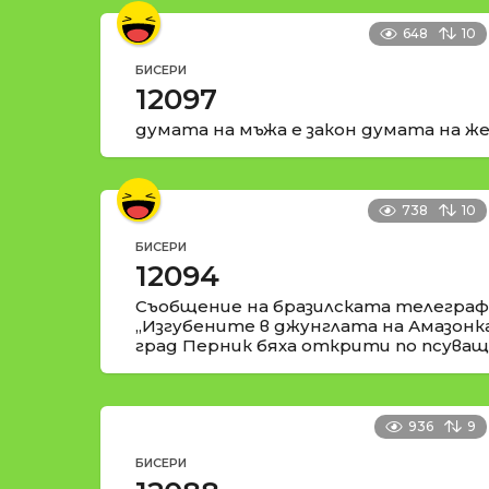
648
10
БИСЕРИ
12097
думата на мъжа е закон думата на же
738
10
БИСЕРИ
12094
Съобщение на бразилската телеграфн
„Изгубените в джунглата на Амазонк
град Перник бяха открити по псуващи
936
9
БИСЕРИ