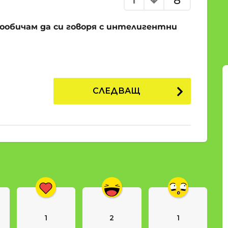
8
й-ообичам да си говоря с интелигентни
СЛЕДВАЩ
1
2
1