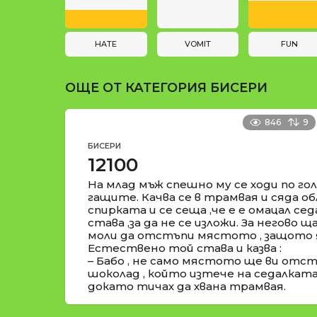
a
и
t
i
HATE
VOMIT
FUN
o
ОЩЕ ОТ КАТЕГОРИЯ
БИСЕРИ
n
846
9
БИСЕРИ
12100
На млад мъж спешно му се ходи по гол
гащите. Качва се в трамвая и сяда о
спирката и се сеща ,че е е омацал сед
става ,за да не се изложи. За негово 
моли да отстъпи мястото , защото я
Естествено той става и казва :
– Бабо , не само мястото ще ви отстъ
шоколад , който изтече на седалката 
докато тичах да хвана трамвая.