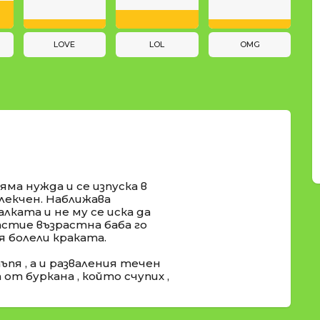
LOVE
LOL
OMG
яма нужда и се изпуска в
блекчен. Наближава
алката и не му се иска да
щастие възрастна баба го
 болели краката.
пя , а и разваления течен
от буркана , който счупих ,