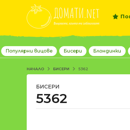
По
Популярни вицове
Бисери
Блондинки
БИСЕРИ
НАЧАЛО
5362
БИСЕРИ
1
5362
8
г
о
д
о
и
т
н
d