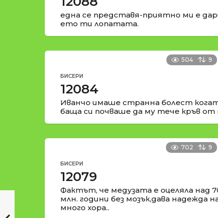
12088
една се представя-приятно ми е да
ето ти лопатата.
504
9
БИСЕРИ
12084
Иванчо имаше странна болест когат
баща си почваше да му тече кръв от 
702
9
БИСЕРИ
12079
Фактът, че медузата е оцеляла над 7
млн. години без мозък,дава надежда н
много хора..