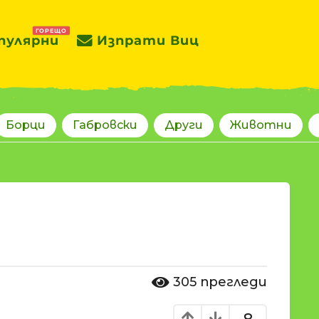
ГОРЕЩО
пулярни
Изпрати Виц
Борци
Габровски
Други
Животни
305
прегледи