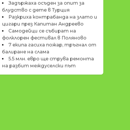
Задържаха осъден за опит за
блудство с дете в Турция
Разкриха контрабанда на злато и
цигари през Капитан Андреево
Самодейци се събират на
фолклорен фестивал в Поляново
7 екипа гасиха пожар, тръгнал от
балиране на слама
5.5 млн. евро ще струва ремонта
на разбит междуселски път