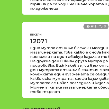
трябва да се ходи, че иначе хората ще
младоженеца
648
9
БИСЕРИ
12071
Една мутра отишла в селски магазин
магазинерката. Това какво е онова как
писнало и на един абажур казала е то в
На другиа ден викнал друга мутра да 
придобивка. Виж какъв гъз си взех от 
ден мутрата отишъл в саштия магаз
колежката един гъз жената се обадил
какво иска мутрата . шефа казал дава
мутрата се навел погледнал и казал аа
Момент казала магаазинерката обади
тебе търсят.