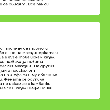
 се обидят . Все пак си
 и започнал да тормози
во е . но на магазинерката и
а е гъз е това искам казал.
се похвали за новата
селския магазин . На другия
ин и поискал от
а на шефа си и му обяснила
и. Жената се одупила
 не искам го с камбанки.
ла се и казал Шефе идваи