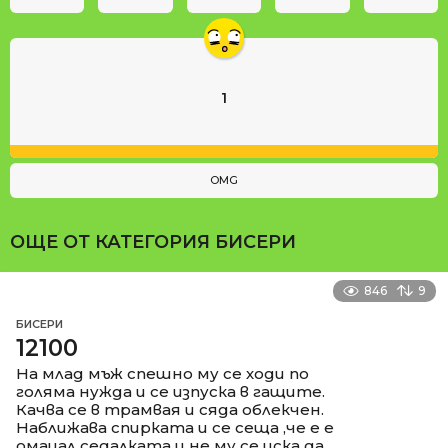
1
OMG
ОЩЕ ОТ КАТЕГОРИЯ
БИСЕРИ
846
9
БИСЕРИ
12100
На млад мъж спешно му се ходи по
голяма нужда и се изпуска в гащите.
Качва се в трамвая и сяда облекчен.
Наближава спирката и се сеща ,че е е
омацал седалката и не му се иска да