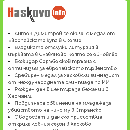
НОВИНИТЕ НА
HASKOVO.INFO
Антон Димитров се окичи с медал от
Европейската купа в Скопие
Владиката отслужи литургия в
църквата в Славяново, която се обновява
Божидар Саръбоюков тръгна с
оптимизъм за европейското първенство
Сребърен медал за хасковски гимназист
от международната олимпиада по ИИ
Рожден ден в центъра за бежанци в
Харманли
Повдигнаха обвинение на младежа за
убийството на чичо му в Странско
С водосвет и дамско присъствие
откриха ловния сезон в Хасково