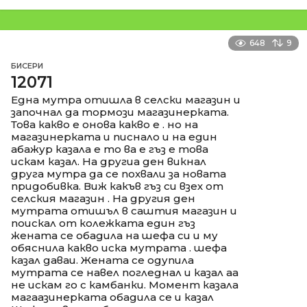
648
9
БИСЕРИ
12071
Една мутра отишла в селски магазин и
започнал да тормози магазинерката.
Това какво е онова какво е . но на
магазинерката и писнало и на един
абажур казала е то ва е гъз е това
искам казал. На другиа ден викнал
друга мутра да се похвали за новата
придобивка. Виж какъв гъз си взех от
селския магазин . На другия ден
мутрата отишъл в саштия магазин и
поискал от колежката един гъз
жената се обадила на шефа си и му
обяснила какво иска мутрата . шефа
казал даваи. Жената се одупила
мутрата се навел погледнал и казал аа
не искам го с камбанки. Момент казала
магаазинерката обадила се и казал