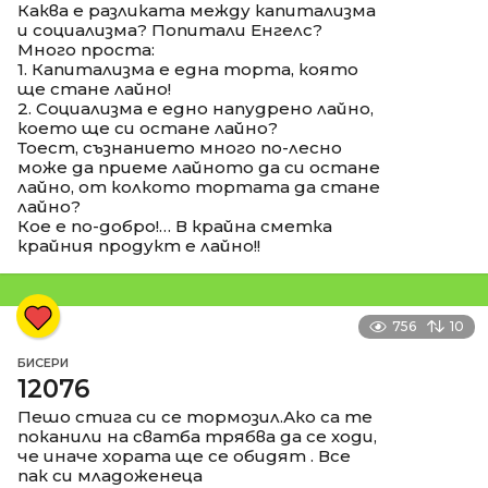
Каква е разликата между капитализма
и социализма? Попитали Енгелс?
Много проста:
1. Капитализма е една торта, която
ще стане лайно!
2. Социализма е едно напудрено лайно,
което ще си остане лайно?
Тоест, съзнанието много по-лесно
може да приеме лайното да си остане
лайно, от колкото тортата да стане
лайно?
Кое е по-добро!… В крайна сметка
крайния продукт е лайно!!
756
10
БИСЕРИ
12076
Пешо стига си се тормозил.Ако са те
поканили на сватба трябва да се ходи,
че иначе хората ще се обидят . Все
пак си младоженеца