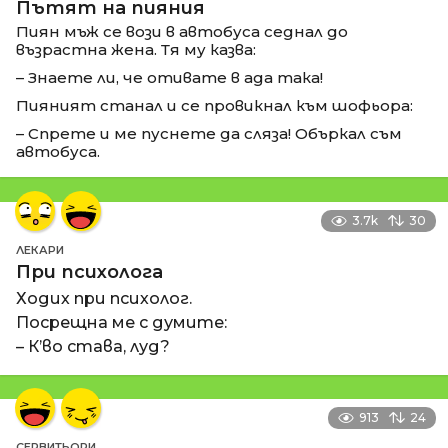
Пътят на пияния
Пиян мъж се вози в автобуса седнал до
възрастна жена. Тя му казва:
– Знаете ли, че отивате в ада така!
Пияният станал и се провикнал към шофьора:
– Спрете и ме пуснете да сляза! Объркал съм
автобуса.
3.7k
30
ЛЕКАРИ
При психолога
Ходих при психолог.
Посрещна ме с думите:
– К’во става, луд?
913
24
СЕРВИТЬОРИ