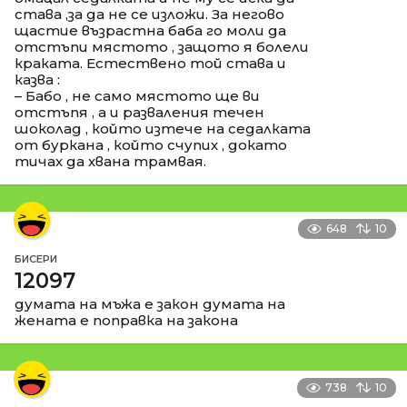
става ,за да не се изложи. За негово
щастие възрастна баба го моли да
отстъпи мястото , защото я болели
краката. Естествено той става и
казва :
– Бабо , не само мястото ще ви
отстъпя , а и разваления течен
шоколад , който изтече на седалката
от буркана , който счупих , докато
тичах да хвана трамвая.
648
10
БИСЕРИ
12097
думата на мъжа е закон думата на
жената е поправка на закона
738
10