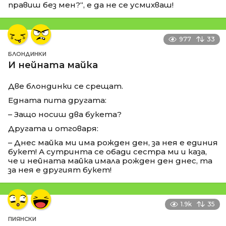
правиш без мен?“, е да не се усмихваш!
977
33
БЛОНДИНКИ
И нейната майка
Две блондинки се срещат.
Едната пита другата:
– Защо носиш два букета?
Другата и отговаря:
– Днес майка ми има рожден ден, за нея е единия
букет! А сутринта се обади сестра ми и каза,
че и нейната майка имала рожден ден днес, та
за нея е другият букет!
1.9k
35
ПИЯНСКИ