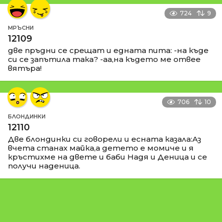
724
9
МРЪСНИ
12109
две пръдни се срещат и едната пита: -на къде
си се запътила така? -аа,на където ме отвее
вятъра!
706
10
БЛОНДИНКИ
12110
Две блондинки си говорели и есната казала:Аз
вчета станах майка,а детето е момиче и я
кръстихме на двете и баби Надя и Деница и се
получи наденица.