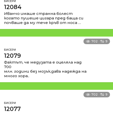
БИСЕРИ
12084
Иванчо имаше странна болест
когато пушеше цигара пред баща си
почваше да му тече кръв от носа …
702
9
БИСЕРИ
12079
Фактът, че медузата е оцеляла над
700
млн. години без мозък,дава надежда на
много хора..
702
9
БИСЕРИ
12077