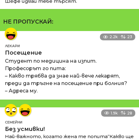
Шефе идваи тебе търсят.
НЕ ПРОПУСКАЙ:
2.2k
23
ЛЕКАРИ
Посещение
Студент по медицина на изпит.
Професорът го пита:
– Какво трябва да знае най-вече лекарят,
преди да тръгне на посещение при болния?
– Адреса му.
1.9k
28
СЕМЕЙНИ
Без усмивки!
Най-важното, когато жена те попита“Какво ще