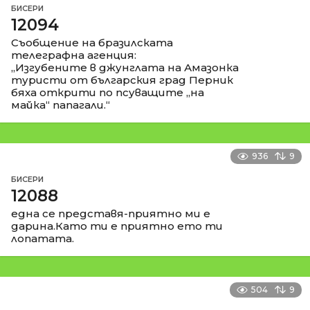
БИСЕРИ
12094
Съобщение на бразилската
телеграфна агенция:
„Изгубените в джунглата на Амазонка
туристи от българския град Перник
бяха открити по псуващите „на
майка“ папагали.“
936
9
БИСЕРИ
12088
една се представя-приятно ми е
дарина.Като ти е приятно ето ти
лопатата.
504
9