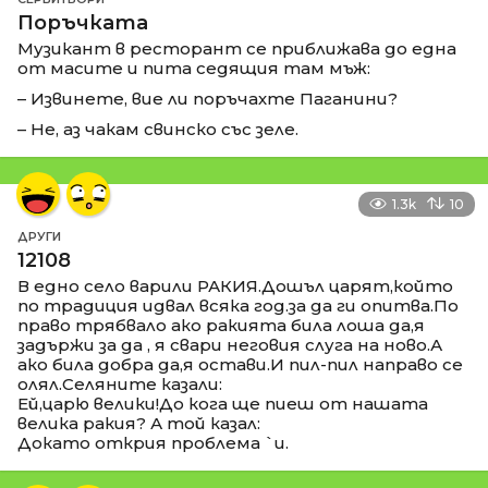
Поръчката
Музикант в ресторант се приближава до една
от масите и пита седящия там мъж:
– Извинете, вие ли поръчахте Паганини?
– Не, аз чакам свинско със зеле.
1.3k
10
ДРУГИ
12108
В едно село варили РАКИЯ.Дошъл царят,който
по традиция идвал всяка год.за да ги опитва.По
право трябвало ако ракията била лоша да,я
задържи за да , я свари неговия слуга на ново.А
ако била добра да,я остави.И пил-пил направо се
олял.Селяните казали:
Ей,царю велики!До кога ще пиеш от нашата
велика ракия? А той казал:
Докато открия проблема `и.