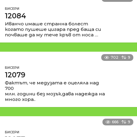
БИСЕРИ
12084
Иванчо имаше странна болест
когато пушеше цигара пред баща си
почваше да му тече кръв от носа …
702
9
БИСЕРИ
12079
Фактът, че медузата е оцеляла над
700
млн. години без мозък,дава надежда на
много хора..
666
9
БИСЕРИ