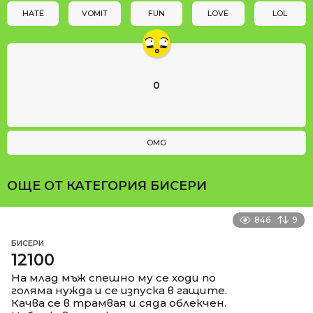
n
HATE
VOMIT
FUN
LOVE
LOL
0
OMG
ОЩЕ ОТ КАТЕГОРИЯ
БИСЕРИ
846
9
БИСЕРИ
12100
На млад мъж спешно му се ходи по
голяма нужда и се изпуска в гащите.
Качва се в трамвая и сяда облекчен.