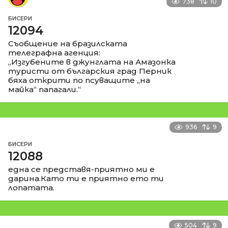
738
10
БИСЕРИ
12094
Съобщение на бразилската
телеграфна агенция:
„Изгубените в джунглата на Амазонка
туристи от българския град Перник
бяха открити по псуващите „на
майка“ папагали.“
936
9
БИСЕРИ
12088
една се представя-приятно ми е
дарина.Като ти е приятно ето ти
лопатата.
504
9