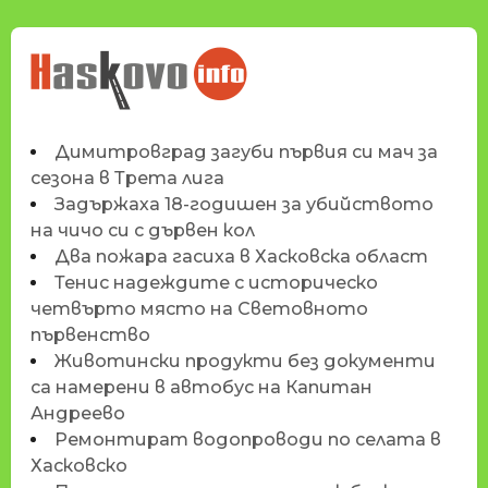
НОВИНИТЕ НА
HASKOVO.INFO
Димитровград загуби първия си мач за
сезона в Трета лига
Задържаха 18-годишен за убийството
на чичо си с дървен кол
Два пожара гасиха в Хасковска област
Тенис надеждите с историческо
четвърто място на Световното
първенство
Животински продукти без документи
са намерени в автобус на Капитан
Андреево
Ремонтират водопроводи по селата в
Хасковско