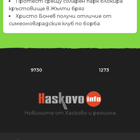
Протест срещу соларен парк блокира
кръстовище в Жълти бряг
Христо Бонев получи отличие от
симеоновградския клуб по борба
9730
1273
Новините от Хасково и региона