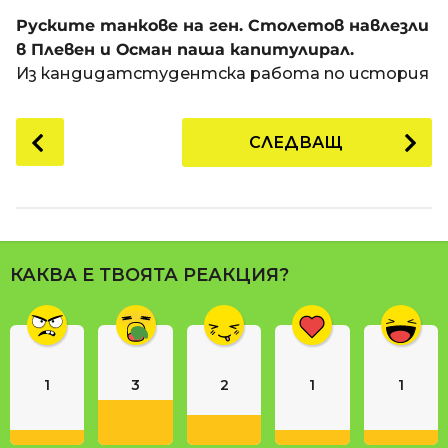
a
t
п
Руските танкове на ген. Столетов навлезли
i
р
в Плевен и Осман паша капитулирал.
е
Из кандидатстудентска работа по история
д
и
P
СЛЕДВАЩ
1
o
8
s
г
t
о
P
д
a
и
КАКВА Е ТВОЯТА РЕАКЦИЯ?
g
н
i
и
n
п
р
a
е
1
3
2
1
1
t
д
i
и
o