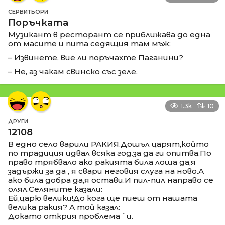
СЕРВИТЬОРИ
Поръчката
Музикант в ресторант се приближава до една
от масите и пита седящия там мъж:
– Извинете, вие ли поръчахте Паганини?
– Не, аз чакам свинско със зеле.
1.3k
10
ДРУГИ
12108
В едно село варили РАКИЯ.Дошъл царят,който
по традиция идвал всяка год.за да ги опитва.По
право трябвало ако ракията била лоша да,я
задържи за да , я свари неговия слуга на ново.А
ако била добра да,я остави.И пил-пил направо се
олял.Селяните казали:
Ей,царю велики!До кога ще пиеш от нашата
велика ракия? А той казал:
Докато открия проблема `и.