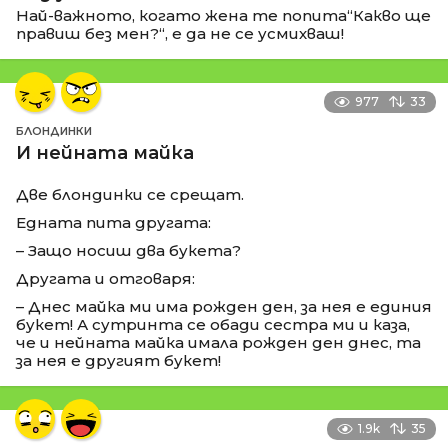
Най-важното, когато жена те попита“Какво ще
правиш без мен?“, е да не се усмихваш!
977
33
БЛОНДИНКИ
И нейната майка
Две блондинки се срещат.
Едната пита другата:
– Защо носиш два букета?
Другата и отговаря:
– Днес майка ми има рожден ден, за нея е единия
букет! А сутринта се обади сестра ми и каза,
че и нейната майка имала рожден ден днес, та
за нея е другият букет!
1.9k
35