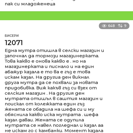
пак си младоженеца
648
9
БИСЕРИ
12071
Една мутра отишла в селски магазин и
започнал да тормози магазинерката.
Това какво е онова какво е . но на
магазинерката и писнало и на един
абажур казала е то ва е гъз е това
искам казал. На другиа ден викнал
друга мутра да се похвали за новата
придобивка. Виж какъв гъз си взех от
селския магазин . На другия ден
мутрата отишъл в саштия магазин и
поискал от колежката един гъз
жената се обадила на шефа си и му
обяснила какво иска мутрата . шефа
казал даваи. Жената се одупила
мутрата се навел погледнал и казал аа
не искам го с камбанки. Момент казала