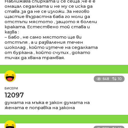
Наближава спирката и се сеща ,че е е
омацал седалката и не му се иска да
става ,за да не се изложи. За негово
щастие възрастна баба го моли да
отстъпи мястото , защото я болели
краката. Естествено той става и
казва :
– Бабо , не само мястото ще ви
отстъпя , а и разваления течен
шоколад , който изтече на седалката
от буркана , който счупих , докато
тичах да хвана трамвая.
648
10
БИСЕРИ
12097
думата на мъжа е закон думата на
жената е поправка на закона