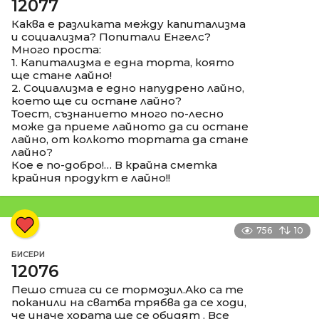
12077
Каква е разликата между капитализма
и социализма? Попитали Енгелс?
Много проста:
1. Капитализма е една торта, която
ще стане лайно!
2. Социализма е едно напудрено лайно,
което ще си остане лайно?
Тоест, съзнанието много по-лесно
може да приеме лайното да си остане
лайно, от колкото тортата да стане
лайно?
Кое е по-добро!… В крайна сметка
крайния продукт е лайно!!
756
10
БИСЕРИ
12076
Пешо стига си се тормозил.Ако са те
поканили на сватба трябва да се ходи,
че иначе хората ще се обидят . Все