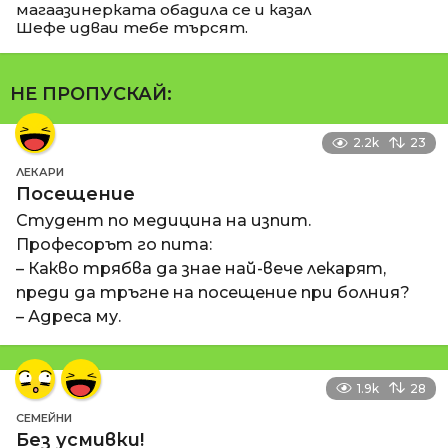
магаазинерката обадила се и казал
Шефе идваи тебе търсят.
НЕ ПРОПУСКАЙ:
2.2k
23
ЛЕКАРИ
Посещение
Студент по медицина на изпит.
Професорът го пита:
– Какво трябва да знае най-вече лекарят,
преди да тръгне на посещение при болния?
– Адреса му.
1.9k
28
СЕМЕЙНИ
Без усмивки!