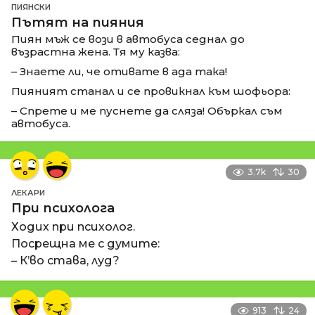
ПИЯНСКИ
Пътят на пияния
Пиян мъж се вози в автобуса седнал до
възрастна жена. Тя му казва:
– Знаете ли, че отивате в ада така!
Пияният станал и се провикнал към шофьора:
– Спрете и ме пуснете да сляза! Объркал съм
автобуса.
3.7k
30
ЛЕКАРИ
При психолога
Ходих при психолог.
Посрещна ме с думите:
– К’во става, луд?
913
24