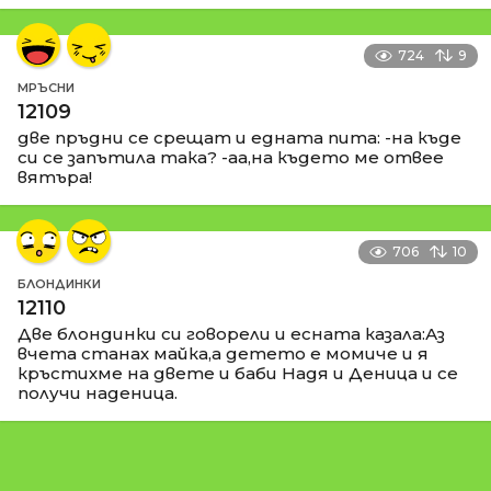
724
9
МРЪСНИ
12109
две пръдни се срещат и едната пита: -на къде
си се запътила така? -аа,на където ме отвее
вятъра!
706
10
БЛОНДИНКИ
12110
Две блондинки си говорели и есната казала:Аз
вчета станах майка,а детето е момиче и я
кръстихме на двете и баби Надя и Деница и се
получи наденица.