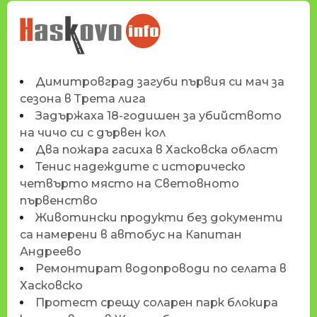
НОВИНИТЕ НА
HASKOVO.INFO
Димитровград загуби първия си мач за
сезона в Трета лига
Задържаха 18-годишен за убийството
на чичо си с дървен кол
Два пожара гасиха в Хасковска област
Тенис надеждите с историческо
четвърто място на Световното
първенство
Животински продукти без документи
са намерени в автобус на Капитан
Андреево
Ремонтират водопроводи по селата в
Хасковско
Протест срещу соларен парк блокира