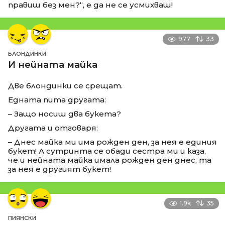
правиш без мен?“, е да не се усмихваш!
977
33
БЛОНДИНКИ
И нейната майка
Две блондинки се срещат.
Едната пита другата:
– Защо носиш два букета?
Другата и отговаря:
– Днес майка ми има рожден ден, за нея е единия
букет! А сутринта се обади сестра ми и каза,
че и нейната майка имала рожден ден днес, та
за нея е другият букет!
1.9k
35
ПИЯНСКИ