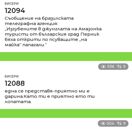
БИСЕРИ
12094
Съобщение на бразилската
телеграфна агенция:
„Изгубените в джунглата на Амазонка
туристи от българския град Перник
бяха открити по псуващите „на
майка“ папагали.“
936
9
БИСЕРИ
12088
една се представя-приятно ми е
дарина.Като ти е приятно ето ти
лопатата.
504
9