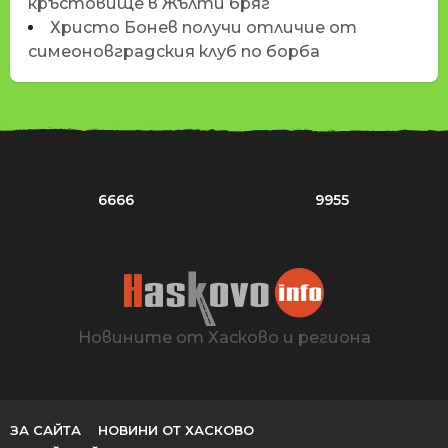
кръстовище в Жълти бряг
Христо Бонев получи отличие от
симеоновградския клуб по борба
6666
9955
Новините от Хасково и региона
ЗА САЙТА
НОВИНИ ОТ ХАСКОВО