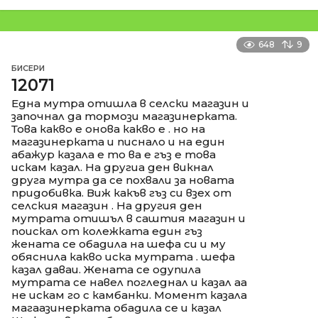
648
9
БИСЕРИ
12071
Една мутра отишла в селски магазин и
започнал да тормози магазинерката.
Това какво е онова какво е . но на
магазинерката и писнало и на един
абажур казала е то ва е гъз е това
искам казал. На другиа ден викнал
друга мутра да се похвали за новата
придобивка. Виж какъв гъз си взех от
селския магазин . На другия ден
мутрата отишъл в саштия магазин и
поискал от колежката един гъз
жената се обадила на шефа си и му
обяснила какво иска мутрата . шефа
казал даваи. Жената се одупила
мутрата се навел погледнал и казал аа
не искам го с камбанки. Момент казала
магаазинерката обадила се и казал