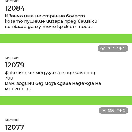
БИСЕРИ
12084
Иванчо имаше странна болест
когато пушеше цигара пред баща си
почваше да му тече кръв от носа …
702
9
БИСЕРИ
12079
Фактът, че медузата е оцеляла над
700
млн. години без мозък,дава надежда на
много хора..
666
9
БИСЕРИ
12077