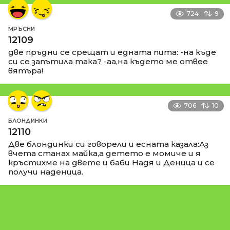
724
9
МРЪСНИ
12109
две пръдни се срещат и едната пита: -на къде
си се запътила така? -аа,на където ме отвее
вятъра!
706
10
БЛОНДИНКИ
12110
Две блондинки си говорели и есната казала:Аз
вчета станах майка,а детето е момиче и я
кръстихме на двете и баби Надя и Деница и се
получи наденица.