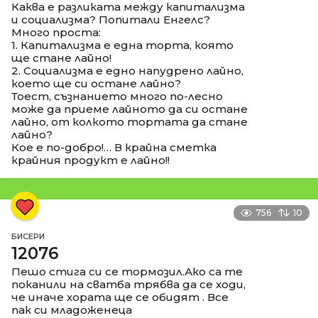
Каква е разликата между капитализма
и социализма? Попитали Енгелс?
Много проста:
1. Капитализма е една торта, която
ще стане лайно!
2. Социализма е едно напудрено лайно,
което ще си остане лайно?
Тоест, съзнанието много по-лесно
може да приеме лайното да си остане
лайно, от колкото тортата да стане
лайно?
Кое е по-добро!… В крайна сметка
крайния продукт е лайно!!
756
10
БИСЕРИ
12076
Пешо стига си се тормозил.Ако са те
поканили на сватба трябва да се ходи,
че иначе хората ще се обидят . Все
пак си младоженеца