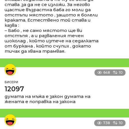
става ,за да не се изложи. За негово
щастие възрастна баба го моли да
отстъпи мястото , защото я болели
краката. Естествено той става и
казва :
– Бабо , не само мястото ще ви
отстъпя , а и разваления течен
шоколад , който изтече на седалката
от буркана , който счупих , докато
тичах да хвана трамвая.
648
10
БИСЕРИ
12097
думата на мъжа е закон думата на
жената е поправка на закона
738
10