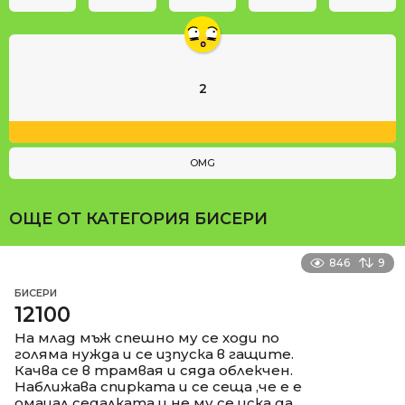
2
OMG
ОЩЕ ОТ КАТЕГОРИЯ
БИСЕРИ
846
9
БИСЕРИ
12100
На млад мъж спешно му се ходи по
голяма нужда и се изпуска в гащите.
Качва се в трамвая и сяда облекчен.
Наближава спирката и се сеща ,че е е
омацал седалката и не му се иска да