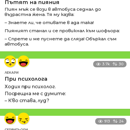
Пътят на пияния
Пиян мъж се вози в автобуса седнал до
възрастна жена. Тя му казва:
– Знаете ли, че отивате в ада така!
Пияният станал и се провикнал към шофьора:
– Спрете и ме пуснете да сляза! Объркал съм
автобуса.
3.7k
30
ЛЕКАРИ
При психолога
Ходих при психолог.
Посрещна ме с думите:
– К’во става, луд?
913
24
СЕРВИТЬОРИ