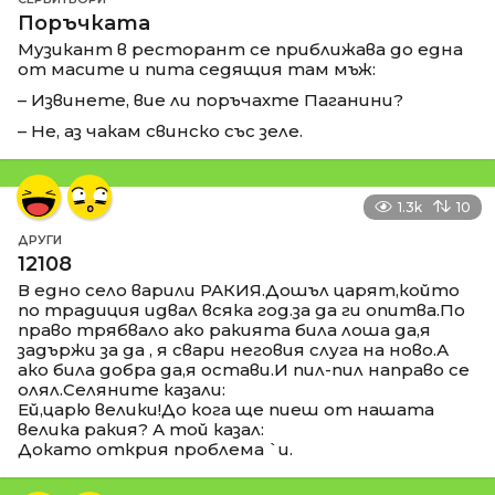
Поръчката
Музикант в ресторант се приближава до една
от масите и пита седящия там мъж:
– Извинете, вие ли поръчахте Паганини?
– Не, аз чакам свинско със зеле.
1.3k
10
ДРУГИ
12108
В едно село варили РАКИЯ.Дошъл царят,който
по традиция идвал всяка год.за да ги опитва.По
право трябвало ако ракията била лоша да,я
задържи за да , я свари неговия слуга на ново.А
ако била добра да,я остави.И пил-пил направо се
олял.Селяните казали:
Ей,царю велики!До кога ще пиеш от нашата
велика ракия? А той казал:
Докато открия проблема `и.