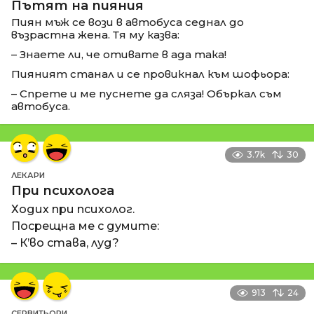
Пътят на пияния
Пиян мъж се вози в автобуса седнал до
възрастна жена. Тя му казва:
– Знаете ли, че отивате в ада така!
Пияният станал и се провикнал към шофьора:
– Спрете и ме пуснете да сляза! Объркал съм
автобуса.
3.7k
30
ЛЕКАРИ
При психолога
Ходих при психолог.
Посрещна ме с думите:
– К’во става, луд?
913
24
СЕРВИТЬОРИ