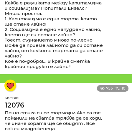
Каква е разликата между капитализма
и социализма? Попитали Енгелс?
Много проста:
1. Капитализма е една торта, която
ще стане лайно!
2. Социализма е едно напудрено лайно,
което ще си остане лайно?
Тоест, съзнанието много по-лесно
може да приеме лайното да си остане
лайно, от колкото тортата да стане
лайно?
Кое е по-добро!… В крайна сметка
крайния продукт е лайно!!
756
10
БИСЕРИ
12076
Пешо стига си се тормозил.Ако са те
поканили на сватба трябва да се ходи,
че иначе хората ще се обидят . Все
пак си младоженеца