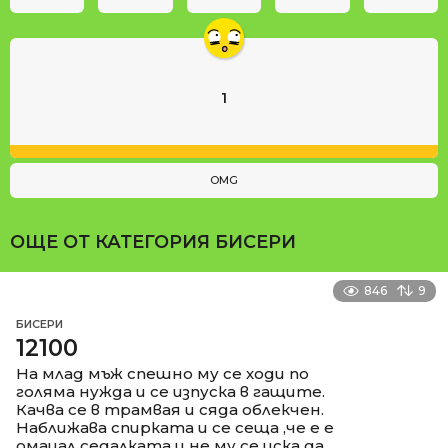
1
OMG
ОЩЕ ОТ КАТЕГОРИЯ
БИСЕРИ
846
9
БИСЕРИ
12100
На млад мъж спешно му се ходи по
голяма нужда и се изпуска в гащите.
Качва се в трамвая и сяда облекчен.
Наближава спирката и се сеща ,че е е
омацал седалката и не му се иска да