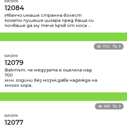
БИСЕРИ
12084
Иванчо имаше странна болест
когато пушеше цигара пред баща си
почваше да му тече кръв от носа …
702
9
БИСЕРИ
12079
Фактът, че медузата е оцеляла над
700
млн. години без мозък,дава надежда на
много хора..
666
9
БИСЕРИ
12077