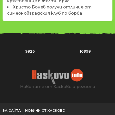
кръстовище в Жълти бряг
Христо Бонев получи отличие от
симеоновградския клуб по борба
9826
10998
Новините от Хасково и региона
ЗА САЙТА
НОВИНИ ОТ ХАСКОВО