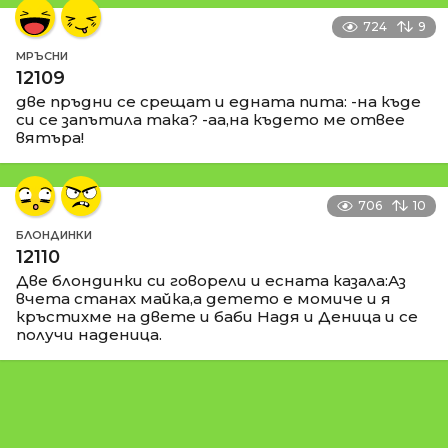
724
9
МРЪСНИ
12109
две пръдни се срещат и едната пита: -на къде
си се запътила така? -аа,на където ме отвее
вятъра!
706
10
БЛОНДИНКИ
12110
Две блондинки си говорели и есната казала:Аз
вчета станах майка,а детето е момиче и я
кръстихме на двете и баби Надя и Деница и се
получи наденица.