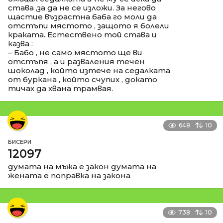
става ,за да не се изложи. За негово
щастие възрастна баба го моли да
отстъпи мястото , защото я болели
краката. Естествено той става и
казва :
– Бабо , не само мястото ще ви
отстъпя , а и разваления течен
шоколад , който изтече на седалката
от буркана , който счупих , докато
тичах да хвана трамвая.
648
10
БИСЕРИ
12097
думата на мъжа е закон думата на
жената е поправка на закона
738
10