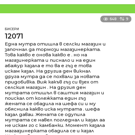
648
9
БИСЕРИ
12071
Една мутра отишла в селски магазин и
започнал да тормози магазинерката.
Това какво е онова какво е . но на
магазинерката и писнало и на един
абажур казала е то ва е гъз е това
искам казал. На другиа ден викнал
друга мутра да се похвали за новата
придобивка. Виж какъв гъз си взех от
селския магазин . На другия ден
мутрата отишъл в саштия магазин и
поискал от колежката един гъз
жената се обадила на шефа си и му
обяснила какво иска мутрата . шефа
казал даваи. Жената се одупила
мутрата се навел погледнал и казал аа
не искам го с камбанки. Момент казала
магаазинерката обадила се и казал