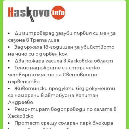
НОВИНИТЕ НА
HASKOVO.INFO
Димитровград загуби първия си мач за
сезона в Трета лига
Задържаха 18-годишен за убийството
на чичо си с дървен кол
Два пожара гасиха в Хасковска област
Тенис надеждите с историческо
четвърто място на Световното
първенство
Животински продукти без документи
са намерени в автобус на Капитан
Андреево
Ремонтират водопроводи по селата в
Хасковско
Протест срещу соларен парк блокира