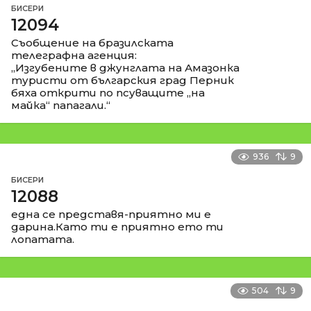
БИСЕРИ
12094
Съобщение на бразилската
телеграфна агенция:
„Изгубените в джунглата на Амазонка
туристи от българския град Перник
бяха открити по псуващите „на
майка“ папагали.“
936
9
БИСЕРИ
12088
една се представя-приятно ми е
дарина.Като ти е приятно ето ти
лопатата.
504
9