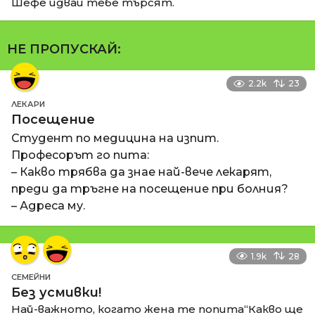
Шефе идваи тебе търсят.
НЕ ПРОПУСКАЙ:
2.2k
23
ЛЕКАРИ
Посещение
Студент по медицина на изпит.
Професорът го пита:
– Какво трябва да знае най-вече лекарят,
преди да тръгне на посещение при болния?
– Адреса му.
1.9k
28
СЕМЕЙНИ
Без усмивки!
Най-важното, когато жена те попита“Какво ще