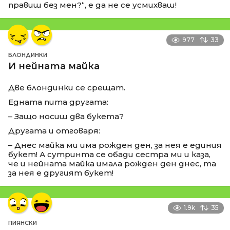
правиш без мен?“, е да не се усмихваш!
977
33
БЛОНДИНКИ
И нейната майка
Две блондинки се срещат.
Едната пита другата:
– Защо носиш два букета?
Другата и отговаря:
– Днес майка ми има рожден ден, за нея е единия
букет! А сутринта се обади сестра ми и каза,
че и нейната майка имала рожден ден днес, та
за нея е другият букет!
1.9k
35
ПИЯНСКИ