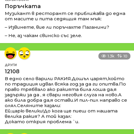
Поръчката
Музикант в ресторант се приближава до една
от масите и пита седящия там мъж:
– Извинете, вие ли поръчахте Паганини?
– Не, аз чакам свинско със зеле.
1.3k
10
ДРУГИ
12108
В едно село варили РАКИЯ.Дошъл царят,който
по традиция идвал всяка год.за да ги опитва.По
право трябвало ако ракията била лоша да,я
задържи за да , я свари неговия слуга на ново.А
ако била добра да,я остави.И пил-пил направо се
олял.Селяните казали:
Ей,царю велики!До кога ще пиеш от нашата
велика ракия? А той казал:
Докато открия проблема `и.