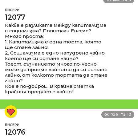
БИСЕРИ
12077
Каква е разликата между капитализма
и социализма? Попитали Енгелс?
Много проста:
1. Капитализма е една торта, която
ще стане лайно!
2. Социализма е едно напудрено лайно,
което ще си остане лайно?
Тоест, съзнанието много по-лесно
може да приеме лайното да си остане
лайно, от колкото тортата да стане
лайно?
Кое е по-добро!… В крайна сметка
крайния продукт е лайно!!
756
10
БИСЕРИ
12076