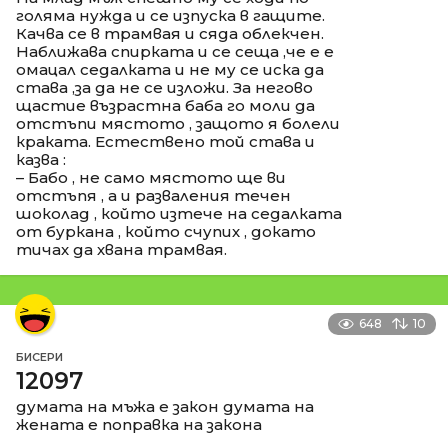
голяма нужда и се изпуска в гащите.
Качва се в трамвая и сяда облекчен.
Наближава спирката и се сеща ,че е е
омацал седалката и не му се иска да
става ,за да не се изложи. За негово
щастие възрастна баба го моли да
отстъпи мястото , защото я болели
краката. Естествено той става и
казва :
– Бабо , не само мястото ще ви
отстъпя , а и разваления течен
шоколад , който изтече на седалката
от буркана , който счупих , докато
тичах да хвана трамвая.
648
10
БИСЕРИ
12097
думата на мъжа е закон думата на
жената е поправка на закона