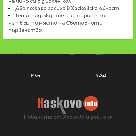
на чичо си с дървен кол
Два пожара гасиха в Хасковска област
Тенис надеждите с историческо
четвърто място на Световното
първенство
1464
4263
Новините от Хасково и региона