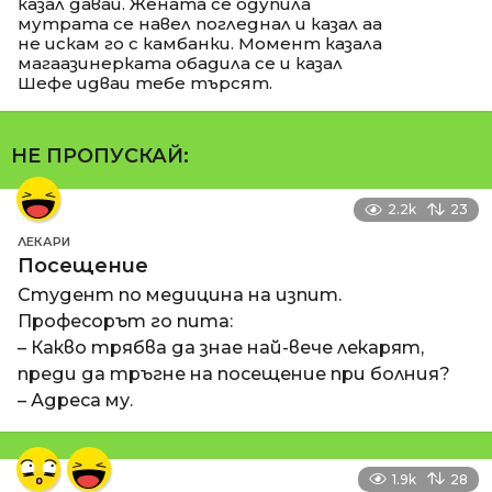
казал даваи. Жената се одупила
мутрата се навел погледнал и казал аа
не искам го с камбанки. Момент казала
магаазинерката обадила се и казал
Шефе идваи тебе търсят.
НЕ ПРОПУСКАЙ:
2.2k
23
ЛЕКАРИ
Посещение
Студент по медицина на изпит.
Професорът го пита:
– Какво трябва да знае най-вече лекарят,
преди да тръгне на посещение при болния?
– Адреса му.
1.9k
28