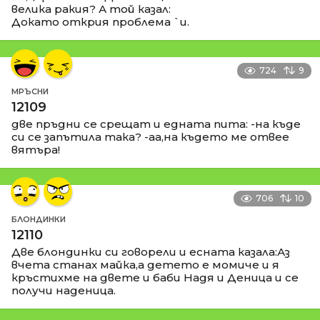
велика ракия? А той казал:
Докато открия проблема `и.
724
9
МРЪСНИ
12109
две пръдни се срещат и едната пита: -на къде
си се запътила така? -аа,на където ме отвее
вятъра!
706
10
БЛОНДИНКИ
12110
Две блондинки си говорели и есната казала:Аз
вчета станах майка,а детето е момиче и я
кръстихме на двете и баби Надя и Деница и се
получи наденица.