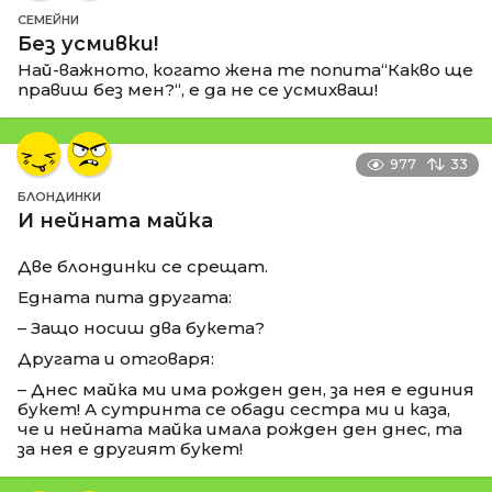
СЕМЕЙНИ
Без усмивки!
Най-важното, когато жена те попита“Какво ще
правиш без мен?“, е да не се усмихваш!
977
33
БЛОНДИНКИ
И нейната майка
Две блондинки се срещат.
Едната пита другата:
– Защо носиш два букета?
Другата и отговаря:
– Днес майка ми има рожден ден, за нея е единия
букет! А сутринта се обади сестра ми и каза,
че и нейната майка имала рожден ден днес, та
за нея е другият букет!