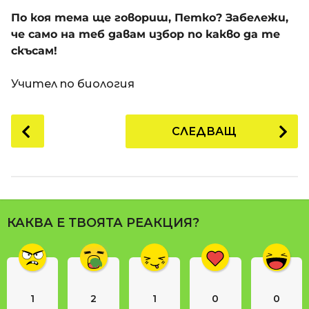
a
t
п
По коя тема ще говориш, Петко? Забележи,
i
р
че само на теб давам избор по какво да те
е
скъсам!
д
и
Учител по биология
1
8
P
СЛЕДВАЩ
г
o
о
s
д
t
и
P
н
a
и
КАКВА Е ТВОЯТА РЕАКЦИЯ?
g
п
i
р
n
е
д
a
и
1
2
1
0
0
t