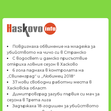
НОВИНИТЕ НА
HASKOVO.INFO
Повдигнаха обвинение на младежа за
убийството на чичо си в Странско
С водосвет и дамско присъствие
откриха ловния сезон в Хасково
6 гола паднаха в контролата на
„Свиленград“ и „Любимец 2018“
37 нови свободни работни места в
Хасковска област
Димитровград загуби първия си мач за
сезона в Трета лига
Задържаха 18-годишен за убийството