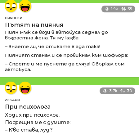
1.9k
35
ПИЯНСКИ
Пътят на пияния
Пиян мъж се вози в автобуса седнал до
възрастна жена. Тя му казва:
– Знаете ли, че отивате в ада така!
Пияният станал и се провикнал към шофьора:
– Спрете и ме пуснете да сляза! Объркал съм
автобуса.
3.7k
30
ЛЕКАРИ
При психолога
Ходих при психолог.
Посрещна ме с думите:
– К’во става, луд?