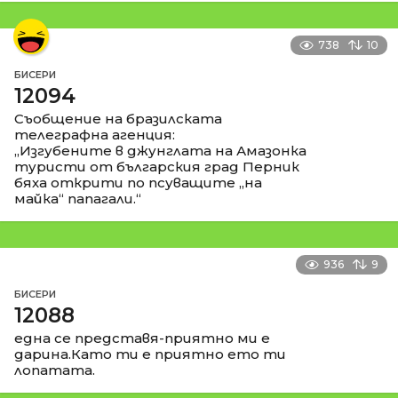
738
10
БИСЕРИ
12094
Съобщение на бразилската
телеграфна агенция:
„Изгубените в джунглата на Амазонка
туристи от българския град Перник
бяха открити по псуващите „на
майка“ папагали.“
936
9
БИСЕРИ
12088
една се представя-приятно ми е
дарина.Като ти е приятно ето ти
лопатата.