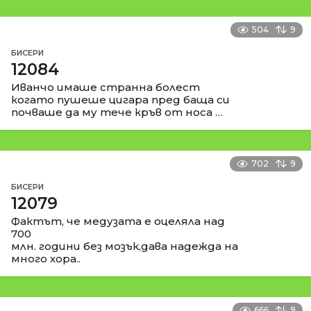
504
9
БИСЕРИ
12084
Иванчо имаше странна болест
когато пушеше цигара пред баща си
почваше да му тече кръв от носа …
702
9
БИСЕРИ
12079
Фактът, че медузата е оцеляла над
700
млн. години без мозък,дава надежда на
много хора..
666
9