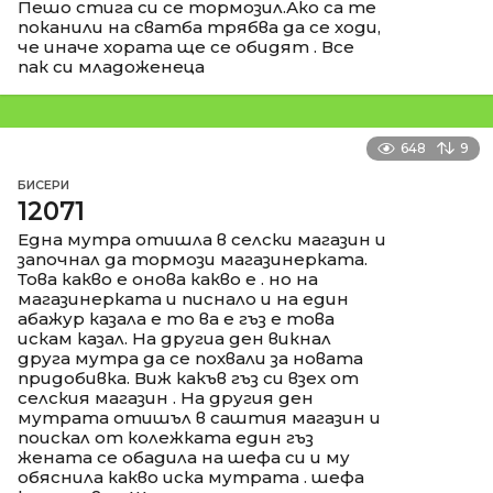
Пешо стига си се тормозил.Ако са те
поканили на сватба трябва да се ходи,
че иначе хората ще се обидят . Все
пак си младоженеца
648
9
БИСЕРИ
12071
Една мутра отишла в селски магазин и
започнал да тормози магазинерката.
Това какво е онова какво е . но на
магазинерката и писнало и на един
абажур казала е то ва е гъз е това
искам казал. На другиа ден викнал
друга мутра да се похвали за новата
придобивка. Виж какъв гъз си взех от
селския магазин . На другия ден
мутрата отишъл в саштия магазин и
поискал от колежката един гъз
жената се обадила на шефа си и му
обяснила какво иска мутрата . шефа