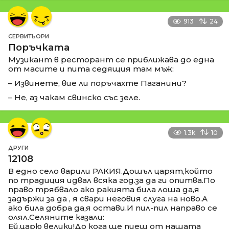
913
24
СЕРВИТЬОРИ
Поръчката
Музикант в ресторант се приближава до една
от масите и пита седящия там мъж:
– Извинете, вие ли поръчахте Паганини?
– Не, аз чакам свинско със зеле.
1.3k
10
ДРУГИ
12108
В едно село варили РАКИЯ.Дошъл царят,който
по традиция идвал всяка год.за да ги опитва.По
право трябвало ако ракията била лоша да,я
задържи за да , я свари неговия слуга на ново.А
ако била добра да,я остави.И пил-пил направо се
олял.Селяните казали:
Ей,царю велики!До кога ще пиеш от нашата