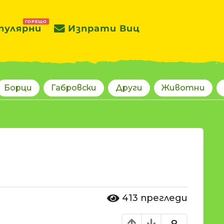
ГОРЕЩО
пулярни
Изпрати Виц
Борци
Габровски
Други
Животни
413
прегледи