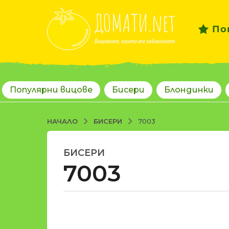
По
Популярни вицове
Бисери
Блондинки
БИСЕРИ
НАЧАЛО
7003
БИСЕРИ
1
7003
8
г
о
д
о
и
т
н
d