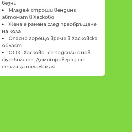
везни
Младеж строши вендинг
автомат в Хасково
Жена е ранена след преобръщане
на кола
Опасно горещо време в Хасковска
област
ОФК „Хасково“ се подсили с нов
футболист, Димитровград се
стяга за тежък мач