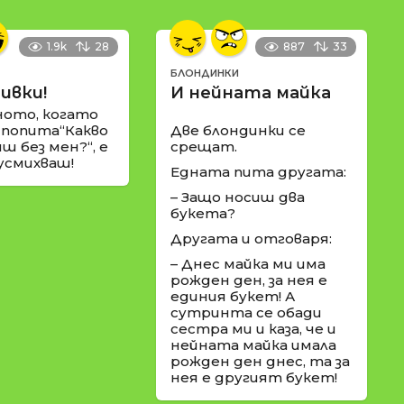
1.9k
28
887
33
БЛОНДИНКИ
ивки!
И нейната майка
ното, когато
 попита“Какво
Две блондинки се
ш без мен?“, е
срещат.
 усмихваш!
Едната пита другата:
– Защо носиш два
букета?
Другата и отговаря:
– Днес майка ми има
рожден ден, за нея е
единия букет! А
сутринта се обади
сестра ми и каза, че и
нейната майка имала
рожден ден днес, та за
нея е другият букет!