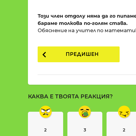
o
и
m
п
Този член отдолу няма да го пипам
a
р
t
бараме толкова по-голям става.
i
е
Обяснение на учител по математи
д
и
P
1
ПРЕДИШЕН
8
o
г
s
о
t
д
и
P
н
КАКВА Е ТВОЯТА РЕАКЦИЯ?
a
и
g
п
р
i
е
n
д
2
3
2