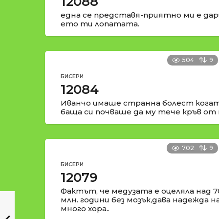
12088
една се представя-приятно ми е да
ето ти лопатата.
504
9
БИСЕРИ
12084
Иванчо имаше странна болест когат
баща си почваше да му тече кръв от 
702
9
БИСЕРИ
12079
Фактът, че медузата е оцеляла над 7
млн. години без мозък,дава надежда н
много хора..