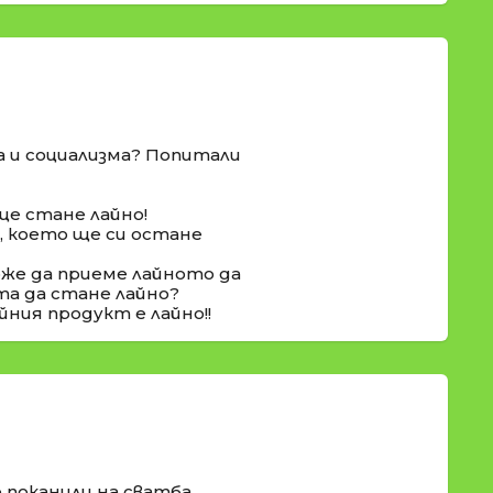
а и социализма? Попитали
ще стане лайно!
о, което ще си остане
оже да приеме лайното да
та да стане лайно?
йния продукт е лайно!!
 поканили на сватба