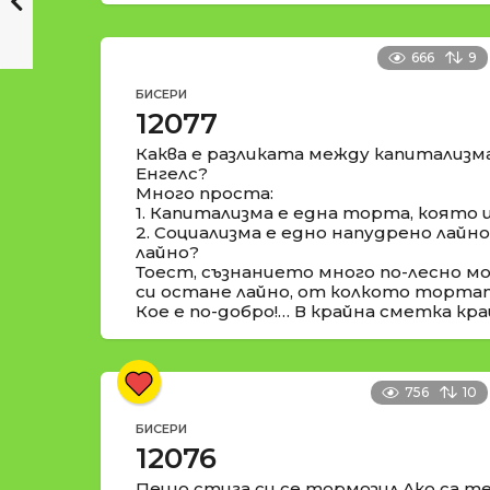
666
9
БИСЕРИ
12077
Каква е разликата между капитализм
Енгелс?
Много проста:
1. Капитализма е една торта, която 
2. Социализма е едно напудрено лайн
лайно?
Тоест, съзнанието много по-лесно м
си остане лайно, от колкото торта
Кое е по-добро!… В крайна сметка кра
756
10
БИСЕРИ
12076
Пешо стига си се тормозил.Ако са те