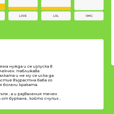
LOVE
LOL
OMG
яма нужда и се изпуска в
блекчен. Наближава
алката и не му се иска да
щастие възрастна баба го
 болели краката.
пя , а и разваления течен
от буркана , който счупих ,