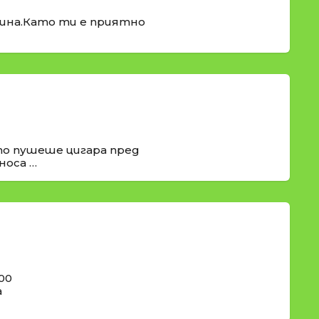
рина.Като ти е приятно
о пушеше цигара пред
носа …
00
а