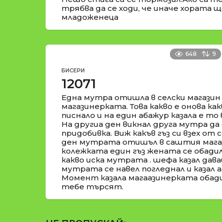
трябва да се ходи, че иначе хората ще
младоженеца
648
9
БИСЕРИ
12071
Една мутра отишла в селски магазин
магазинерката. Това какво е онова как
писнало и на един абажур казала е то в
На другиа ден викнал друга мутра да 
придобивка. Виж какъв гъз си взех от 
ден мутрата отишъл в саштия магаз
колежката един гъз жената се обадил
какво иска мутрата . шефа казал дава
мутрата се навел погледнал и казал аа
Момент казала магаазинерката обади
тебе търсят.