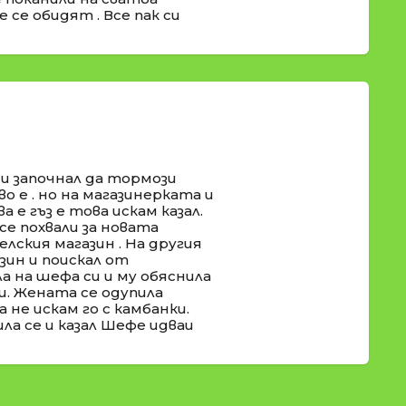
 се обидят . Все пак си
 и започнал да тормози
во е . но на магазинерката и
а е гъз е това искам казал.
се похвали за новата
селския магазин . На другия
ин и поискал от
а на шефа си и му обяснила
и. Жената се одупила
 не искам го с камбанки.
ла се и казал Шефе идваи