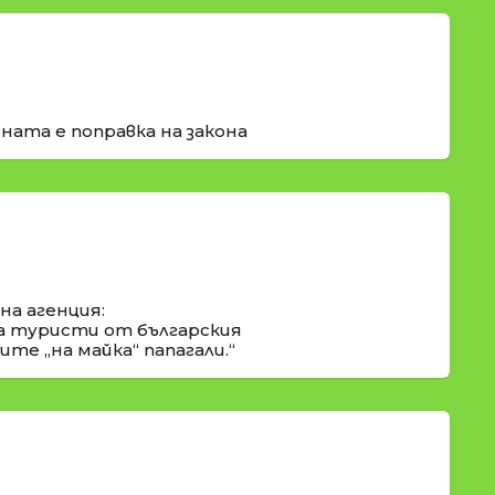
ната е поправка на закона
а агенция:
а туристи от българския
те „на майка“ папагали.“