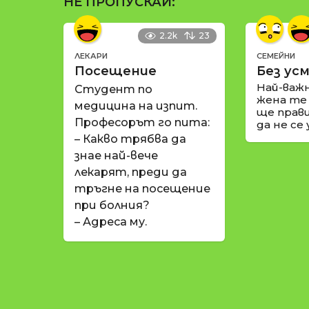
НЕ ПРОПУСКАЙ:
2.2k
23
ЛЕКАРИ
СЕМЕЙНИ
Посещение
Без усм
Най-важ
Студент по
жена те
медицина на изпит.
ще прави
Професорът го пита:
да не се
– Какво трябва да
знае най-вече
лекарят, преди да
тръгне на посещение
при болния?
– Адреса му.