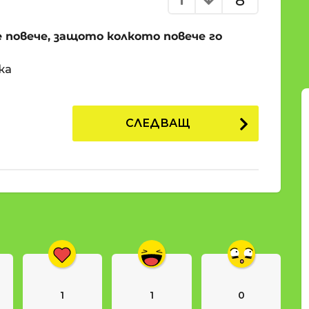
8
е повече, защото колкото повече го
ка
СЛЕДВАЩ
1
1
0