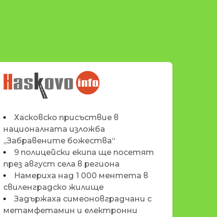
НОВИНИТЕ НА
HASKOVO.INFO
Хасковско присъствие в
националната изложба
„Забравените божества“
9 полицейски екипа ще посетят
през август села в региона
Намериха над 1 000 ментета в
свиленградско жилище
Задържаха симеоновградчани с
метамфетамин и електронни