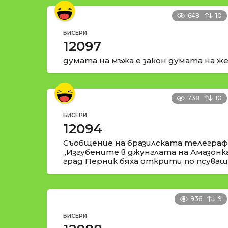
648
10
БИСЕРИ
12097
думата на мъжа е закон думата на же
738
10
БИСЕРИ
12094
Съобщение на бразилската телеграфн
„Изгубените в джунглата на Амазонк
град Перник бяха открити по псуващи
936
9
БИСЕРИ