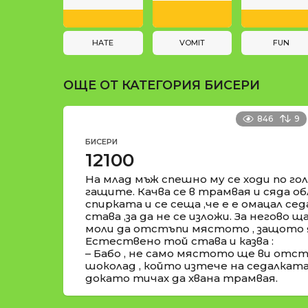
a
и
t
i
HATE
VOMIT
FUN
o
ОЩЕ ОТ КАТЕГОРИЯ
БИСЕРИ
n
846
9
БИСЕРИ
12100
На млад мъж спешно му се ходи по гол
гащите. Качва се в трамвая и сяда о
спирката и се сеща ,че е е омацал сед
става ,за да не се изложи. За негово 
моли да отстъпи мястото , защото я
Естествено той става и казва :
– Бабо , не само мястото ще ви отстъ
шоколад , който изтече на седалката 
докато тичах да хвана трамвая.