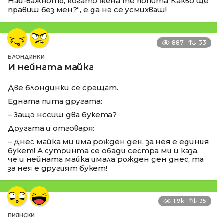
Най-важното, когато жена те попита“Какво ще
правиш без мен?“, е да не се усмихваш!
887
33
БЛОНДИНКИ
И нейната майка
Две блондинки се срещат.
Едната пита другата:
– Защо носиш два букета?
Другата и отговаря:
– Днес майка ми има рожден ден, за нея е единия
букет! А сутринта се обади сестра ми и каза,
че и нейната майка имала рожден ден днес, та
за нея е другият букет!
1.9k
35
ПИЯНСКИ