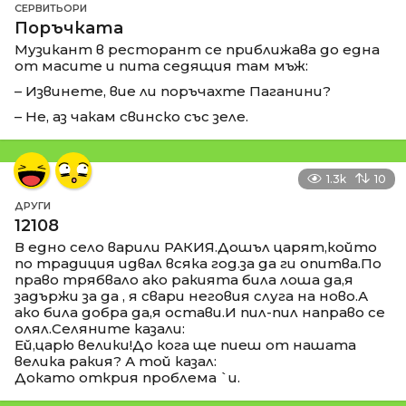
СЕРВИТЬОРИ
Поръчката
Музикант в ресторант се приближава до една
от масите и пита седящия там мъж:
– Извинете, вие ли поръчахте Паганини?
– Не, аз чакам свинско със зеле.
1.3k
10
ДРУГИ
12108
В едно село варили РАКИЯ.Дошъл царят,който
по традиция идвал всяка год.за да ги опитва.По
право трябвало ако ракията била лоша да,я
задържи за да , я свари неговия слуга на ново.А
ако била добра да,я остави.И пил-пил направо се
олял.Селяните казали:
Ей,царю велики!До кога ще пиеш от нашата
велика ракия? А той казал:
Докато открия проблема `и.