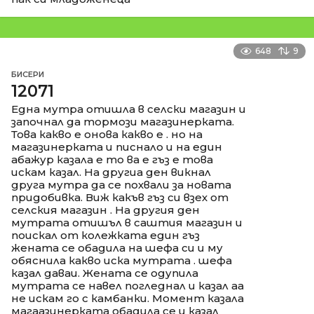
648
9
БИСЕРИ
12071
Една мутра отишла в селски магазин и
започнал да тормози магазинерката.
Това какво е онова какво е . но на
магазинерката и писнало и на един
абажур казала е то ва е гъз е това
искам казал. На другиа ден викнал
друга мутра да се похвали за новата
придобивка. Виж какъв гъз си взех от
селския магазин . На другия ден
мутрата отишъл в саштия магазин и
поискал от колежката един гъз
жената се обадила на шефа си и му
обяснила какво иска мутрата . шефа
казал даваи. Жената се одупила
мутрата се навел погледнал и казал аа
не искам го с камбанки. Момент казала
магаазинерката обадила се и казал