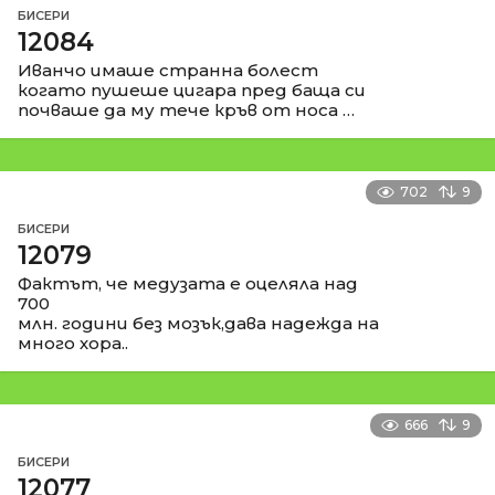
БИСЕРИ
12084
Иванчо имаше странна болест
когато пушеше цигара пред баща си
почваше да му тече кръв от носа …
702
9
БИСЕРИ
12079
Фактът, че медузата е оцеляла над
700
млн. години без мозък,дава надежда на
много хора..
666
9
БИСЕРИ
12077