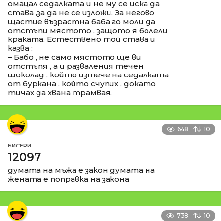
омацал седалката и не му се иска да
става ,за да не се изложи. За негово
щастие възрастна баба го моли да
отстъпи мястото , защото я болели
краката. Естествено той става и
казва :
– Бабо , не само мястото ще ви
отстъпя , а и разваления течен
шоколад , който изтече на седалката
от буркана , който счупих , докато
тичах да хвана трамвая.
648
10
БИСЕРИ
12097
думата на мъжа е закон думата на
жената е поправка на закона
738
10