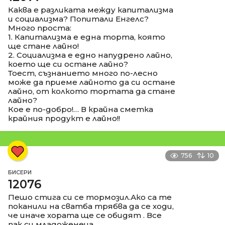
Каква е разликата между капитализма
и социализма? Попитали Енгелс?
Много проста:
1. Капитализма е една торта, която
ще стане лайно!
2. Социализма е едно напудрено лайно,
което ще си остане лайно?
Тоест, съзнанието много по-лесно
може да приеме лайното да си остане
лайно, от колкото тортата да стане
лайно?
Кое е по-добро!… В крайна сметка
крайния продукт е лайно!!
756
10
БИСЕРИ
12076
Пешо стига си се тормозил.Ако са те
поканили на сватба трябва да се ходи,
че иначе хората ще се обидят . Все
пак си младоженеца