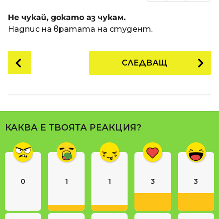
Не чукай, докато аз чукам.
Надпис на вратата на студент.
P
СЛЕДВАЩ
o
s
t
P
a
КАКВА Е ТВОЯТА РЕАКЦИЯ?
g
i
n
a
0
1
1
3
3
t
i
o