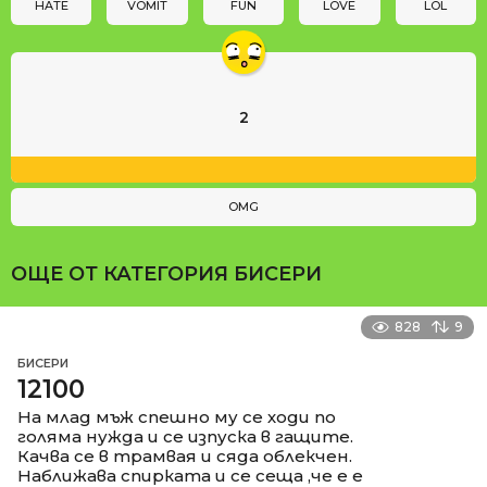
n
HATE
VOMIT
FUN
LOVE
LOL
2
OMG
ОЩЕ ОТ КАТЕГОРИЯ
БИСЕРИ
828
9
БИСЕРИ
12100
На млад мъж спешно му се ходи по
голяма нужда и се изпуска в гащите.
Качва се в трамвая и сяда облекчен.
Наближава спирката и се сеща ,че е е