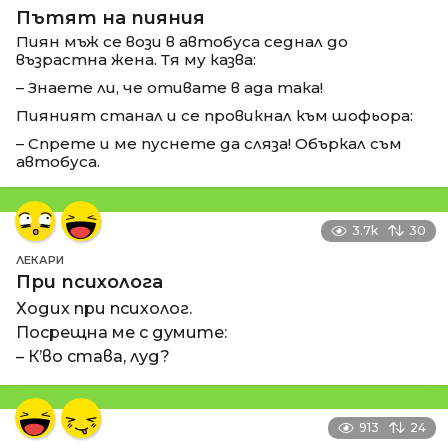
Пътят на пияния
Пиян мъж се вози в автобуса седнал до
възрастна жена. Тя му казва:
– Знаете ли, че отивате в ада така!
Пияният станал и се провикнал към шофьора:
– Спрете и ме пуснете да сляза! Объркал съм
автобуса.
3.7k
30
ЛЕКАРИ
При психолога
Ходих при психолог.
Посрещна ме с думите:
– К’во става, луд?
913
24