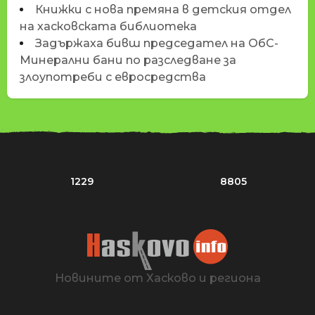
Книжки с нова премяна в детския отдел
на хасковската библиотека
Задържаха бивш председател на ОбС-
Минерални бани по разследване за
злоупотреби с евросредства
1229
8805
Новините от Хасково и региона