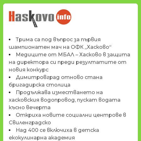
НОВИНИТЕ НА
HASKOVO.INFO
Трима са под въпрос за първия
шампионатен мач на ОФК „Хасково“
Медиците от МБАЛ – Хасково в защита
на директора си преди резултатите от
новия конкурс
Димитровград отново стана
бригадирска столица
Продължава изместването на
хасковския водопровод, пускат водата
късно вечерта
Откриха новите социални центрове в
Свиленградско
Над 400 се включиха в детска
екокулинарна академия