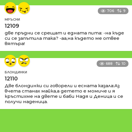
706
9
МРЪСНИ
12109
две пръдни се срещат и едната пита: -на къде
си се запътила така? -аа,на където ме отвее
вятъра!
688
10
БЛОНДИНКИ
12110
Две блондинки си говорели и есната казала:Аз
вчета станах майка,а детето е момиче и я
кръстихме на двете и баби Надя и Деница и се
получи наденица.