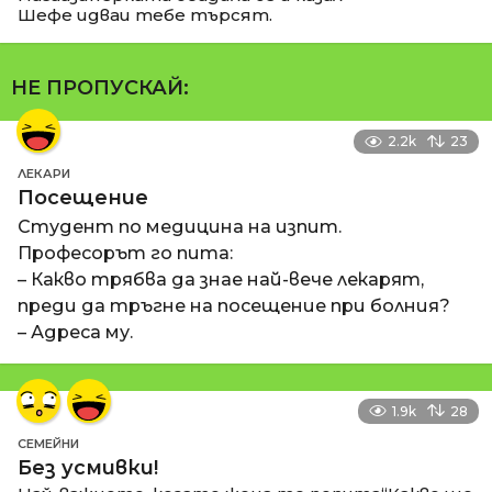
Шефе идваи тебе търсят.
НЕ ПРОПУСКАЙ:
2.2k
23
ЛЕКАРИ
Посещение
Студент по медицина на изпит.
Професорът го пита:
– Какво трябва да знае най-вече лекарят,
преди да тръгне на посещение при болния?
– Адреса му.
1.9k
28
СЕМЕЙНИ
Без усмивки!