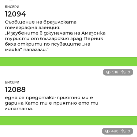
БИСЕРИ
12094
Съобщение на бразилската
телеграфна агенция:
„Изгубените в джунглата на Амазонка
туристи от българския град Перник
бяха открити по псуващите „на
майка“ папагали.“
918
9
БИСЕРИ
12088
една се представя-приятно ми е
дарина.Като ти е приятно ето ти
лопатата.
486
9