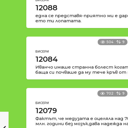
БИСЕРИ
12088
една се представя-приятно ми е да
ето ти лопатата.
504
9
БИСЕРИ
12084
Иванчо имаше странна болест когат
баща си почваше да му тече кръв от 
702
9
БИСЕРИ
12079
Фактът, че медузата е оцеляла над 7
млн. години без мозък,дава надежда н