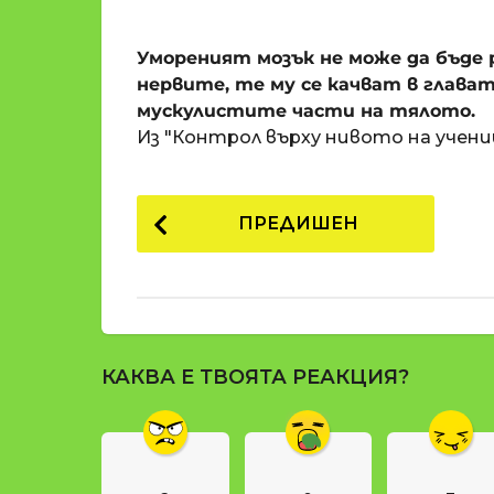
o
и
m
п
Умореният мозък не може да бъде р
a
р
t
нервите, те му се качват в глават
i
е
мускулистите части на тялото.
д
Из "Контрол върху нивото на учен
и
1
P
8
ПРЕДИШЕН
г
o
о
s
д
t
и
н
P
и
КАКВА Е ТВОЯТА РЕАКЦИЯ?
a
п
g
р
е
i
д