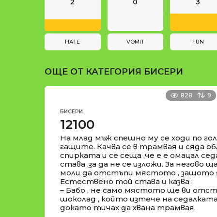
n
и
2
0
3
a
t
i
HATE
VOMIT
FUN
o
ОЩЕ ОТ КАТЕГОРИЯ
БИСЕРИ
n
828
9
БИСЕРИ
12100
На млад мъж спешно му се ходи по гол
гащите. Качва се в трамвая и сяда о
спирката и се сеща ,че е е омацал сед
става ,за да не се изложи. За негово 
моли да отстъпи мястото , защото я
Естествено той става и казва :
– Бабо , не само мястото ще ви отстъ
шоколад , който изтече на седалката 
докато тичах да хвана трамвая.