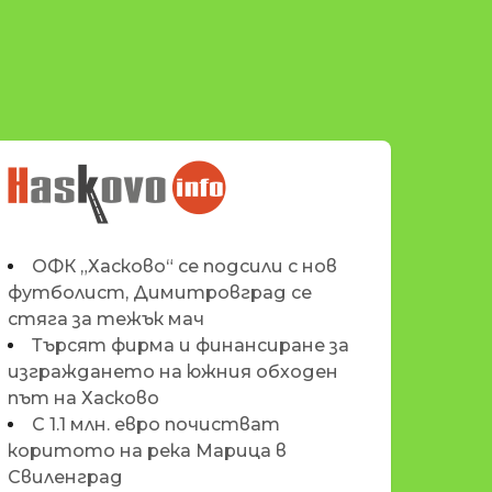
НОВИНИТЕ НА
HASKOVO.INFO
ОФК „Хасково“ се подсили с нов
футболист, Димитровград се
стяга за тежък мач
Търсят фирма и финансиране за
изграждането на южния обходен
път на Хасково
С 1.1 млн. евро почистват
коритото на река Марица в
Свиленград