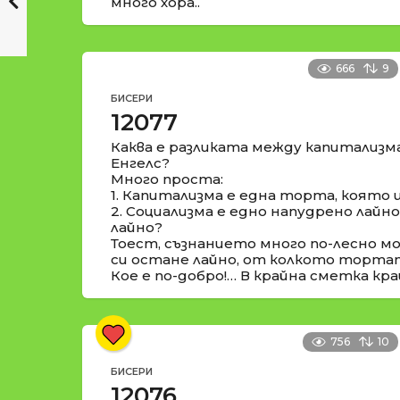
много хора..
666
9
БИСЕРИ
12077
Каква е разликата между капитализм
Енгелс?
Много проста:
1. Капитализма е една торта, която 
2. Социализма е едно напудрено лайн
лайно?
Тоест, съзнанието много по-лесно м
си остане лайно, от колкото торта
Кое е по-добро!… В крайна сметка кра
756
10
БИСЕРИ
12076