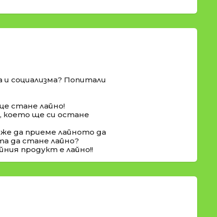
а и социализма? Попитали
ще стане лайно!
о, което ще си остане
оже да приеме лайното да
та да стане лайно?
йния продукт е лайно!!