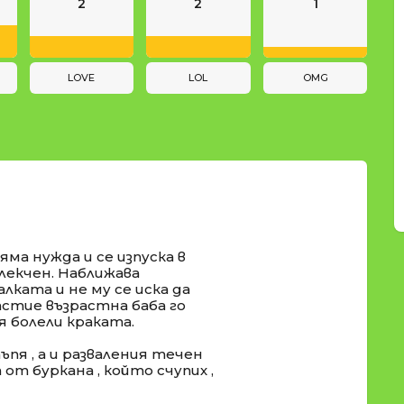
2
2
1
LOVE
LOL
OMG
яма нужда и се изпуска в
блекчен. Наближава
алката и не му се иска да
щастие възрастна баба го
 болели краката.
пя , а и разваления течен
от буркана , който счупих ,