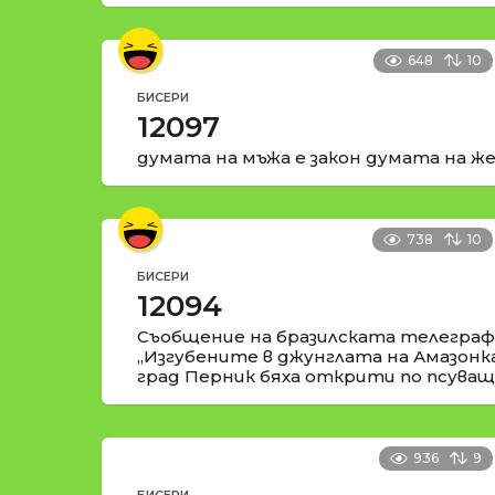
648
10
БИСЕРИ
12097
думата на мъжа е закон думата на же
738
10
БИСЕРИ
12094
Съобщение на бразилската телеграфн
„Изгубените в джунглата на Амазонк
град Перник бяха открити по псуващи
936
9