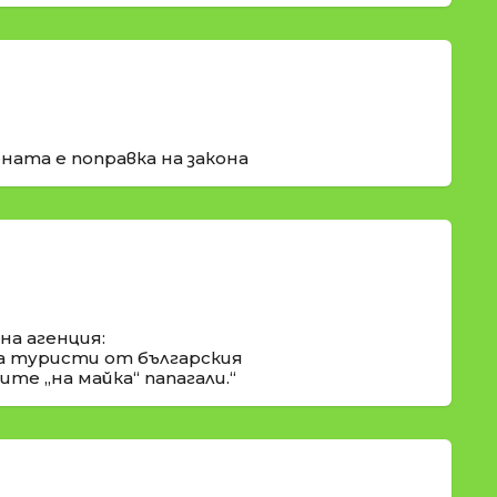
ната е поправка на закона
а агенция:
а туристи от българския
те „на майка“ папагали.“