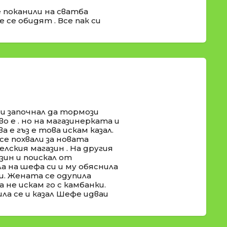
 поканили на сватба
 се обидят . Все пак си
 и започнал да тормози
во е . но на магазинерката и
а е гъз е това искам казал.
се похвали за новата
селския магазин . На другия
ин и поискал от
а на шефа си и му обяснила
и. Жената се одупила
 не искам го с камбанки.
ла се и казал Шефе идваи