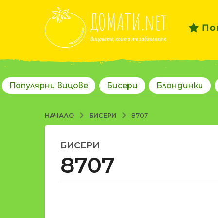
По
Популярни вицове
Бисери
Блондинки
БИСЕРИ
НАЧАЛО
8707
БИСЕРИ
1
8707
8
г
о
д
о
и
т
н
d