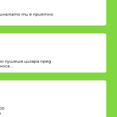
рина.Като ти е приятно
о пушеше цигара пред
носа …
00
а