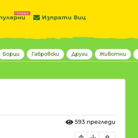
ГОРЕЩО
пулярни
Изпрати Виц
Борци
Габровски
Други
Животни
593
прегледи