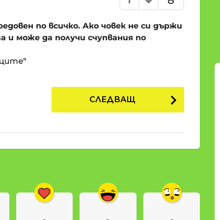
8
едовен по всичко. Ако човек не си държи
а и може да получи счупвания по
иците"
СЛЕДВАЩ