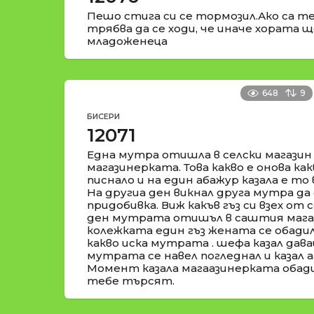
Пешо стига си се тормозил.Ако са те
трябва да се ходи, че иначе хората ще
младоженеца
648
9
БИСЕРИ
12071
Една мутра отишла в селски магазин
магазинерката. Това какво е онова как
писнало и на един абажур казала е то в
На другиа ден викнал друга мутра да 
придобивка. Виж какъв гъз си взех от 
ден мутрата отишъл в саштия магаз
колежката един гъз жената се обадил
какво иска мутрата . шефа казал дава
мутрата се навел погледнал и казал аа
Момент казала магаазинерката обади
тебе търсят.