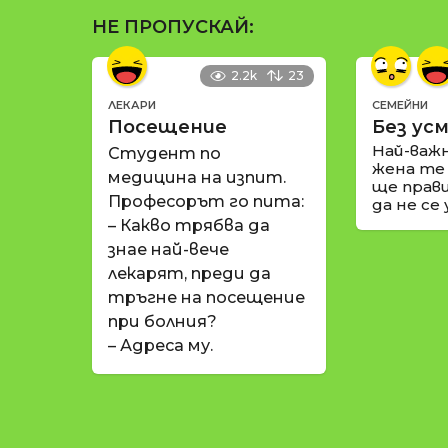
НЕ ПРОПУСКАЙ:
2.2k
23
ЛЕКАРИ
СЕМЕЙНИ
Посещение
Без усм
Най-важ
Студент по
жена те
медицина на изпит.
ще прави
Професорът го пита:
да не се
– Какво трябва да
знае най-вече
лекарят, преди да
тръгне на посещение
при болния?
– Адреса му.