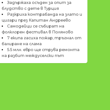
Задържаха осъден за опит за
блудство с дете в Турция
Разкриха контрабанда на злато и
цигари през Капитан Андреево
Самодейци се събират на
фолклорен фестивал в Поляново
7 екипа гасиха пожар, тръгнал от
балиране на слама
5.5 млн. евро ще струва ремонта
на разбит междуселски път