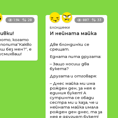
1.9k
28
887
33
БЛОНДИНКИ
ивки!
И нейната майка
ното, когато
 попита“Какво
Две блондинки се
ш без мен?“, е
срещат.
 усмихваш!
Едната пита другата:
– Защо носиш два
букета?
Другата и отговаря:
– Днес майка ми има
рожден ден, за нея е
единия букет! А
сутринта се обади
сестра ми и каза, че и
нейната майка имала
рожден ден днес, та за
нея е другият букет!