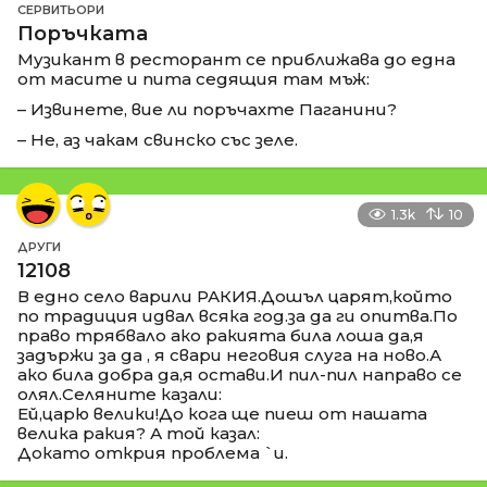
СЕРВИТЬОРИ
Поръчката
Музикант в ресторант се приближава до една
от масите и пита седящия там мъж:
– Извинете, вие ли поръчахте Паганини?
– Не, аз чакам свинско със зеле.
1.3k
10
ДРУГИ
12108
В едно село варили РАКИЯ.Дошъл царят,който
по традиция идвал всяка год.за да ги опитва.По
право трябвало ако ракията била лоша да,я
задържи за да , я свари неговия слуга на ново.А
ако била добра да,я остави.И пил-пил направо се
олял.Селяните казали:
Ей,царю велики!До кога ще пиеш от нашата
велика ракия? А той казал:
Докато открия проблема `и.