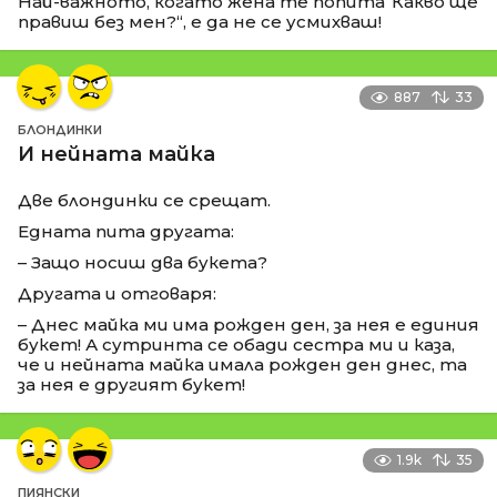
Най-важното, когато жена те попита“Какво ще
правиш без мен?“, е да не се усмихваш!
887
33
БЛОНДИНКИ
И нейната майка
Две блондинки се срещат.
Едната пита другата:
– Защо носиш два букета?
Другата и отговаря:
– Днес майка ми има рожден ден, за нея е единия
букет! А сутринта се обади сестра ми и каза,
че и нейната майка имала рожден ден днес, та
за нея е другият букет!
1.9k
35
ПИЯНСКИ