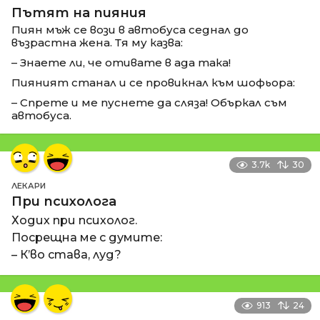
Пътят на пияния
Пиян мъж се вози в автобуса седнал до
възрастна жена. Тя му казва:
– Знаете ли, че отивате в ада така!
Пияният станал и се провикнал към шофьора:
– Спрете и ме пуснете да сляза! Объркал съм
автобуса.
3.7k
30
ЛЕКАРИ
При психолога
Ходих при психолог.
Посрещна ме с думите:
– К’во става, луд?
913
24