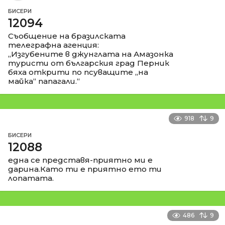
БИСЕРИ
12094
Съобщение на бразилската
телеграфна агенция:
„Изгубените в джунглата на Амазонка
туристи от българския град Перник
бяха открити по псуващите „на
майка“ папагали.“
918
9
БИСЕРИ
12088
една се представя-приятно ми е
дарина.Като ти е приятно ето ти
лопатата.
486
9