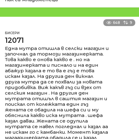
648
9
БИСЕРИ
12071
Една мутра отишла в селски магазин и
започнал да тормози магазинерката.
Това какво е онова какво е . но на
магазинерката и писнало и на един
абажур казала е то ва е гъз е това
искам казал. На другиа ден викнал
друга мутра да се похвали за новата
придобивка. Виж какъв гъз си взех от
селския магазин . На другия ден
мутрата отишъл в саштия магазин и
поискал от колежката един гъз
жената се обадила на шефа си и му
обяснила какво иска мутрата . шефа
казал даваи. Жената се одупила
мутрата се навел погледнал и казал аа
не искам го с камбанки. Момент казала
магаазинерката обадила се и казал