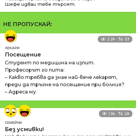
Шефе идваи тебе търсят.
НЕ ПРОПУСКАЙ:
2.2k
23
ЛЕКАРИ
Посещение
Студент по медицина на изпит.
Професорът го пита:
– Какво трябва да знае най-вече лекарят,
преди да тръгне на посещение при болния?
– Адреса му.
1.9k
28
СЕМЕЙНИ
Без усмивки!