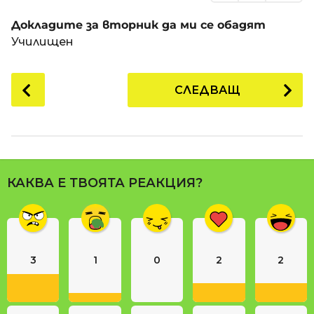
Докладите за вторник да ми се обадят
Училищен
P
СЛЕДВАЩ
o
s
t
P
a
КАКВА Е ТВОЯТА РЕАКЦИЯ?
g
i
n
a
3
1
0
2
2
t
i
o