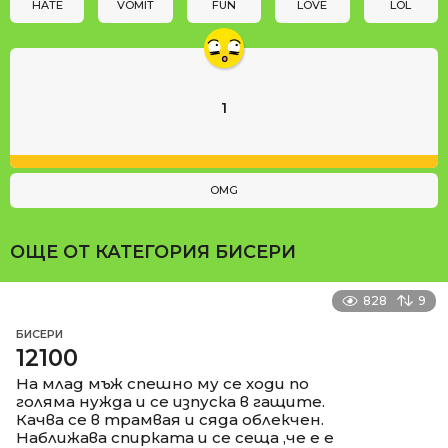
n
HATE
VOMIT
FUN
LOVE
LOL
1
OMG
ОЩЕ ОТ КАТЕГОРИЯ
БИСЕРИ
828
9
БИСЕРИ
12100
На млад мъж спешно му се ходи по
голяма нужда и се изпуска в гащите.
Качва се в трамвая и сяда облекчен.
Наближава спирката и се сеща ,че е е