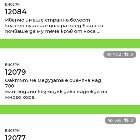
БИСЕРИ
12084
Иванчо имаше странна болест
когато пушеше цигара пред баща си
почваше да му тече кръв от носа …
702
9
БИСЕРИ
12079
Фактът, че медузата е оцеляла над
700
млн. години без мозък,дава надежда на
много хора..
666
9
БИСЕРИ
12077