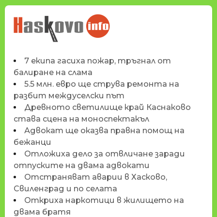
НОВИНИТЕ НА
HASKOVO.INFO
7 екипа гасиха пожар, тръгнал от
балиране на слама
5.5 млн. евро ще струва ремонта на
разбит междуселски път
Древното светилище край Каснаково
става сцена на моноспектакъл
Адвокат ще оказва правна помощ на
бежанци
Отложиха дело за отвличане заради
отпуските на двама адвокати
Отстраняват аварии в Хасково,
Свиленград и по селата
Откриха наркотици в жилището на
двама братя