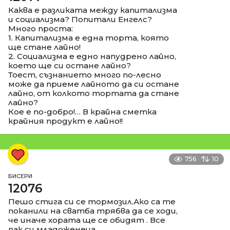
Каква е разликата между капитализма
и социализма? Попитали Енгелс?
Много проста:
1. Капитализма е една торта, която
ще стане лайно!
2. Социализма е едно напудрено лайно,
което ще си остане лайно?
Тоест, съзнанието много по-лесно
може да приеме лайното да си остане
лайно, от колкото тортата да стане
лайно?
Кое е по-добро!… В крайна сметка
крайния продукт е лайно!!
756
10
БИСЕРИ
12076
Пешо стига си се тормозил.Ако са те
поканили на сватба трябва да се ходи,
че иначе хората ще се обидят . Все
пак си младоженеца