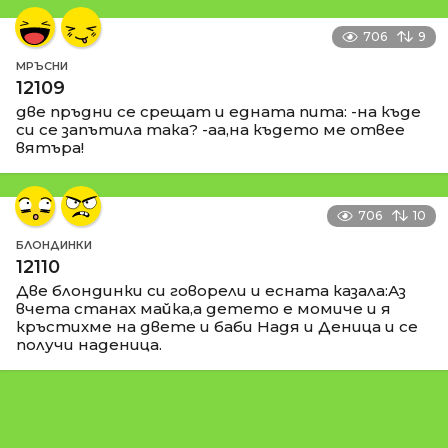
706
9
МРЪСНИ
12109
две пръдни се срещат и едната пита: -на къде
си се запътила така? -аа,на където ме отвее
вятъра!
706
10
БЛОНДИНКИ
12110
Две блондинки си говорели и есната казала:Аз
вчета станах майка,а детето е момиче и я
кръстихме на двете и баби Надя и Деница и се
получи наденица.