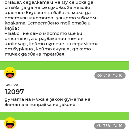
омацал седалката и не му се иска да
става ,за да не се изложи. За негово
щастие възрастна баба го моли да
отстъпи мястото , защото я болели
краката. Естествено той става и
казва :
– Бабо , не само мястото ще ви
отстъпя , а и разваления течен
шоколад , който изтече на седалката
от буркана , който счупих , докато
тичах да хвана трамвая.
648
10
БИСЕРИ
12097
думата на мъжа е закон думата на
жената е поправка на закона
738
10