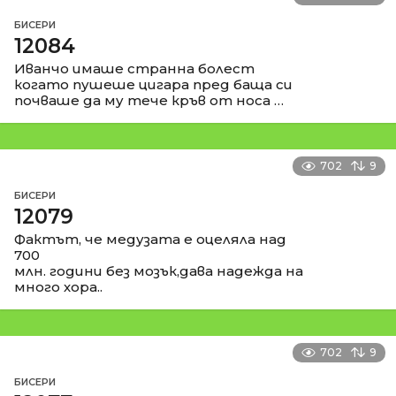
БИСЕРИ
12084
Иванчо имаше странна болест
когато пушеше цигара пред баща си
почваше да му тече кръв от носа …
702
9
БИСЕРИ
12079
Фактът, че медузата е оцеляла над
700
млн. години без мозък,дава надежда на
много хора..
702
9
БИСЕРИ