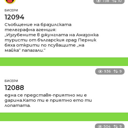
738
10
БИСЕРИ
12094
Съобщение на бразилската
телеграфна агенция:
„Изгубените в джунглата на Амазонка
туристи от българския град Перник
бяха открити по псуващите „на
майка“ папагали.“
936
9
БИСЕРИ
12088
една се представя-приятно ми е
дарина.Като ти е приятно ето ти
лопатата.
504
9