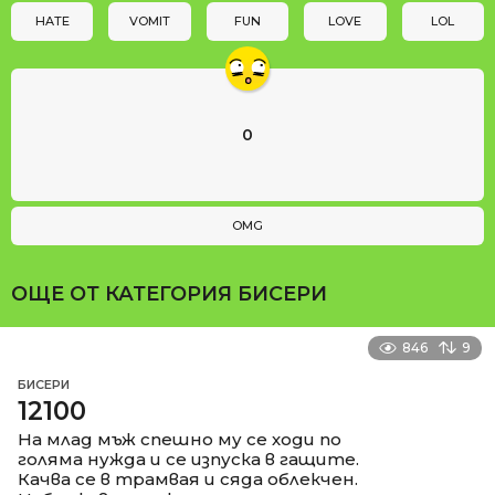
n
HATE
VOMIT
FUN
LOVE
LOL
0
OMG
ОЩЕ ОТ КАТЕГОРИЯ
БИСЕРИ
846
9
БИСЕРИ
12100
На млад мъж спешно му се ходи по
голяма нужда и се изпуска в гащите.
Качва се в трамвая и сяда облекчен.