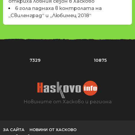
откриха ловния сезон в Хасково
6 гола паднаха в контролата на
„Свиленград“ и „Любимец 2018“
7329
10875
Новините от Хасково и региона
ЗА САЙТА
НОВИНИ ОТ ХАСКОВО