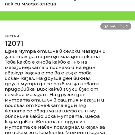
пак си младоженеца
648
9
БИСЕРИ
12071
Една мутра отишла в селски магазин и
започнал да тормози магазинерката.
Това какво е онова какво е . но на
магазинерката и писнало и на един
абажур казала е то ва е гъз е това
искам казал. На другиа ден викнал
друга мутра да се похвали за новата
придобивка. Виж какъв гъз си взех от
селския магазин . На другия ден
мутрата отишъл в саштия магазин и
поискал от колежката един гъз
жената се обадила на шефа си и му
обяснила какво иска мутрата . шефа
казал даваи. Жената се одупила
мутрата се навел погледнал и казал аа
не искам го с камбанки. Момент казала