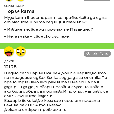
СЕРВИТЬОРИ
Поръчката
Музикант в ресторант се приближава до една
от масите и пита седящия там мъж:
– Извинете, вие ли поръчахте Паганини?
– Не, аз чакам свинско със зеле.
1.3k
10
ДРУГИ
12108
В едно село варили РАКИЯ.Дошъл царят,който
по традиция идвал всяка год.за да ги опитва.По
право трябвало ако ракията била лоша да,я
задържи за да , я свари неговия слуга на ново.А
ако била добра да,я остави.И пил-пил направо се
олял.Селяните казали:
Ей,царю велики!До кога ще пиеш от нашата
велика ракия? А той казал:
Докато открия проблема `и.