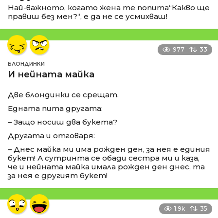
Най-важното, когато жена те попита“Какво ще
правиш без мен?“, е да не се усмихваш!
977
33
БЛОНДИНКИ
И нейната майка
Две блондинки се срещат.
Едната пита другата:
– Защо носиш два букета?
Другата и отговаря:
– Днес майка ми има рожден ден, за нея е единия
букет! А сутринта се обади сестра ми и каза,
че и нейната майка имала рожден ден днес, та
за нея е другият букет!
1.9k
35