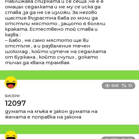
Наближава спирката и се сеща ,че е е
омацал седалката и не му се иска да
става ,за да не се изложи. За негово
щастие възрастна баба го моли да
отстъпи мястото , защото я болели
краката. Естествено той става и
казва :
– Бабо , не само мястото ще ви
отстъпя , а и разваления течен
шоколад , който изтече на седалката
от буркана , който счупих , докато
тичах да хвана трамвая.
648
10
БИСЕРИ
12097
думата на мъжа е закон думата на
жената е поправка на закона