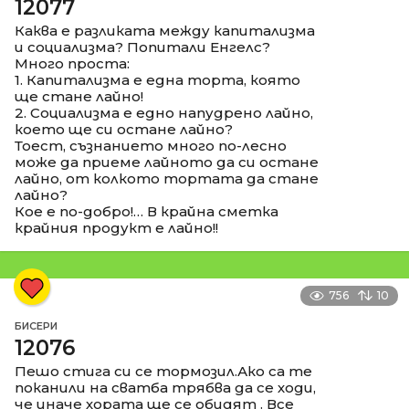
12077
Каква е разликата между капитализма
и социализма? Попитали Енгелс?
Много проста:
1. Капитализма е една торта, която
ще стане лайно!
2. Социализма е едно напудрено лайно,
което ще си остане лайно?
Тоест, съзнанието много по-лесно
може да приеме лайното да си остане
лайно, от колкото тортата да стане
лайно?
Кое е по-добро!… В крайна сметка
крайния продукт е лайно!!
756
10
БИСЕРИ
12076
Пешо стига си се тормозил.Ако са те
поканили на сватба трябва да се ходи,
че иначе хората ще се обидят . Все