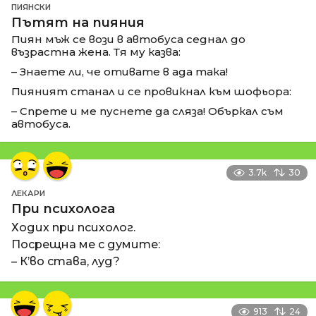
ПИЯНСКИ
Пътят на пияния
Пиян мъж се вози в автобуса седнал до
възрастна жена. Тя му казва:
– Знаете ли, че отивате в ада така!
Пияният станал и се провикнал към шофьора:
– Спрете и ме пуснете да сляза! Объркал съм
автобуса.
3.7k
30
ЛЕКАРИ
При психолога
Ходих при психолог.
Посрещна ме с думите:
– К’во става, луд?
913
24