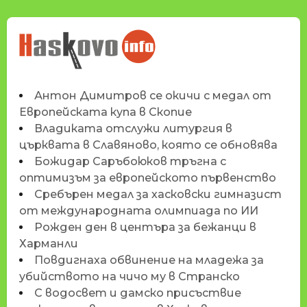
НОВИНИТЕ НА
HASKOVO.INFO
Антон Димитров се окичи с медал от
Европейската купа в Скопие
Владиката отслужи литургия в
църквата в Славяново, която се обновява
Божидар Саръбоюков тръгна с
оптимизъм за европейското първенство
Сребърен медал за хасковски гимназист
от международната олимпиада по ИИ
Рожден ден в центъра за бежанци в
Харманли
Повдигнаха обвинение на младежа за
убийството на чичо му в Странско
С водосвет и дамско присъствие