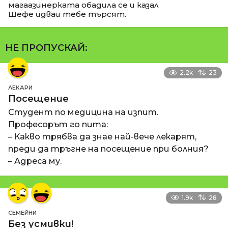
магаазинерката обадила се и казал
Шефе идваи тебе търсят.
НЕ ПРОПУСКАЙ:
2.2k
23
ЛЕКАРИ
Посещение
Студент по медицина на изпит.
Професорът го пита:
– Какво трябва да знае най-вече лекарят,
преди да тръгне на посещение при болния?
– Адреса му.
1.9k
28
СЕМЕЙНИ
Без усмивки!