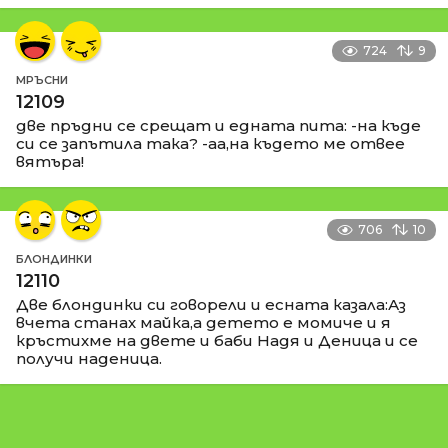
724
9
МРЪСНИ
12109
две пръдни се срещат и едната пита: -на къде
си се запътила така? -аа,на където ме отвее
вятъра!
706
10
БЛОНДИНКИ
12110
Две блондинки си говорели и есната казала:Аз
вчета станах майка,а детето е момиче и я
кръстихме на двете и баби Надя и Деница и се
получи наденица.