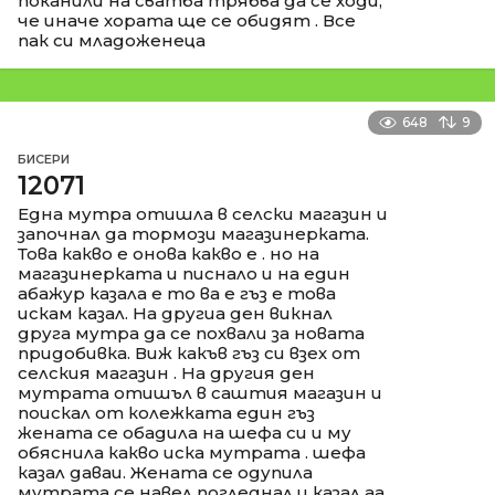
поканили на сватба трябва да се ходи,
че иначе хората ще се обидят . Все
пак си младоженеца
648
9
БИСЕРИ
12071
Една мутра отишла в селски магазин и
започнал да тормози магазинерката.
Това какво е онова какво е . но на
магазинерката и писнало и на един
абажур казала е то ва е гъз е това
искам казал. На другиа ден викнал
друга мутра да се похвали за новата
придобивка. Виж какъв гъз си взех от
селския магазин . На другия ден
мутрата отишъл в саштия магазин и
поискал от колежката един гъз
жената се обадила на шефа си и му
обяснила какво иска мутрата . шефа
казал даваи. Жената се одупила
мутрата се навел погледнал и казал аа