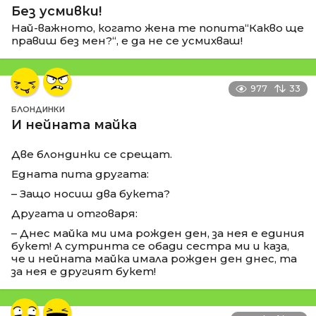
Без усмивки!
Най-важното, когато жена те попита“Какво ще
правиш без мен?“, е да не се усмихваш!
977
33
БЛОНДИНКИ
И нейната майка
Две блондинки се срещат.
Едната пита другата:
– Защо носиш два букета?
Другата и отговаря:
– Днес майка ми има рожден ден, за нея е единия
букет! А сутринта се обади сестра ми и каза,
че и нейната майка имала рожден ден днес, та
за нея е другият букет!