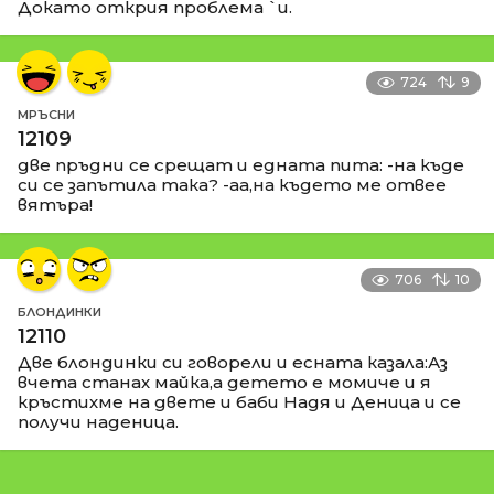
Докато открия проблема `и.
724
9
МРЪСНИ
12109
две пръдни се срещат и едната пита: -на къде
си се запътила така? -аа,на където ме отвее
вятъра!
706
10
БЛОНДИНКИ
12110
Две блондинки си говорели и есната казала:Аз
вчета станах майка,а детето е момиче и я
кръстихме на двете и баби Надя и Деница и се
получи наденица.