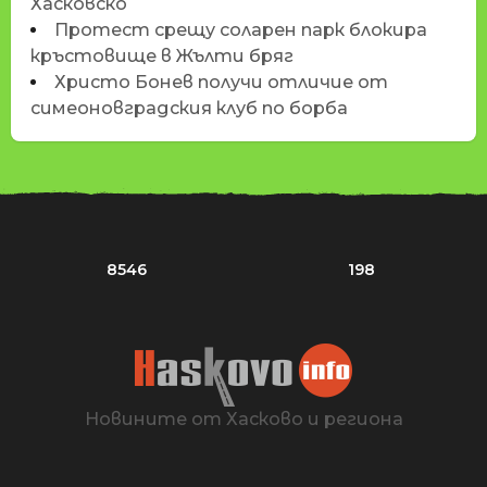
Хасковско
Протест срещу соларен парк блокира
кръстовище в Жълти бряг
Христо Бонев получи отличие от
симеоновградския клуб по борба
8546
198
Новините от Хасково и региона