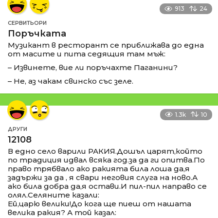
913
24
СЕРВИТЬОРИ
Поръчката
Музикант в ресторант се приближава до една
от масите и пита седящия там мъж:
– Извинете, вие ли поръчахте Паганини?
– Не, аз чакам свинско със зеле.
1.3k
10
ДРУГИ
12108
В едно село варили РАКИЯ.Дошъл царят,който
по традиция идвал всяка год.за да ги опитва.По
право трябвало ако ракията била лоша да,я
задържи за да , я свари неговия слуга на ново.А
ако била добра да,я остави.И пил-пил направо се
олял.Селяните казали:
Ей,царю велики!До кога ще пиеш от нашата
велика ракия? А той казал: