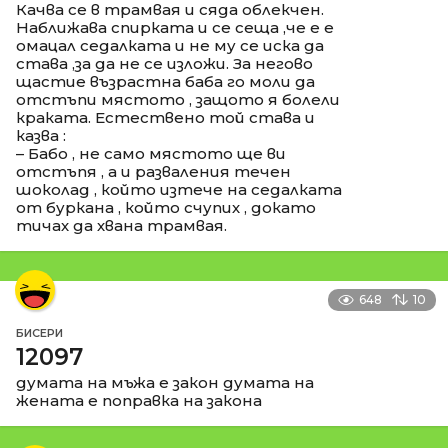
Качва се в трамвая и сяда облекчен.
Наближава спирката и се сеща ,че е е
омацал седалката и не му се иска да
става ,за да не се изложи. За негово
щастие възрастна баба го моли да
отстъпи мястото , защото я болели
краката. Естествено той става и
казва :
– Бабо , не само мястото ще ви
отстъпя , а и разваления течен
шоколад , който изтече на седалката
от буркана , който счупих , докато
тичах да хвана трамвая.
648
10
БИСЕРИ
12097
думата на мъжа е закон думата на
жената е поправка на закона