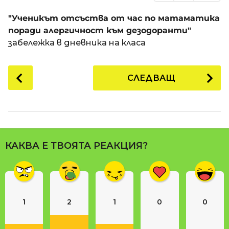
"Ученикът отсъства от час по матаматика
поради алергичност към дезодоранти"
забележка в дневника на класа
P
СЛЕДВАЩ
o
s
t
P
a
КАКВА Е ТВОЯТА РЕАКЦИЯ?
g
i
n
a
1
2
1
0
0
t
i