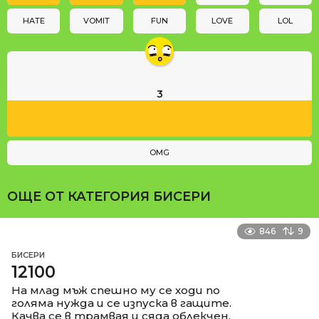
o
n
HATE
VOMIT
FUN
LOVE
LOL
3
OMG
ОЩЕ ОТ КАТЕГОРИЯ
БИСЕРИ
846
9
БИСЕРИ
12100
На млад мъж спешно му се ходи по
голяма нужда и се изпуска в гащите.
Качва се в трамвая и сяда облекчен.