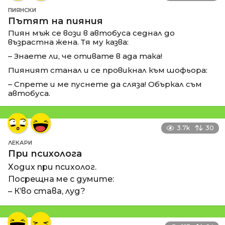
ПИЯНСКИ
Пътят на пияния
Пиян мъж се вози в автобуса седнал до
възрастна жена. Тя му казва:
– Знаете ли, че отивате в ада така!
Пияният станал и се провикнал към шофьора:
– Спрете и ме пуснете да сляза! Объркал съм
автобуса.
3.7k
30
ЛЕКАРИ
При психолога
Ходих при психолог.
Посрещна ме с думите:
– К’во става, луд?