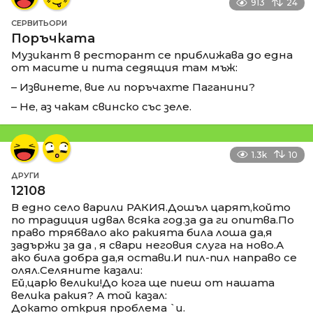
913
24
СЕРВИТЬОРИ
Поръчката
Музикант в ресторант се приближава до една
от масите и пита седящия там мъж:
– Извинете, вие ли поръчахте Паганини?
– Не, аз чакам свинско със зеле.
1.3k
10
ДРУГИ
12108
В едно село варили РАКИЯ.Дошъл царят,който
по традиция идвал всяка год.за да ги опитва.По
право трябвало ако ракията била лоша да,я
задържи за да , я свари неговия слуга на ново.А
ако била добра да,я остави.И пил-пил направо се
олял.Селяните казали:
Ей,царю велики!До кога ще пиеш от нашата
велика ракия? А той казал:
Докато открия проблема `и.