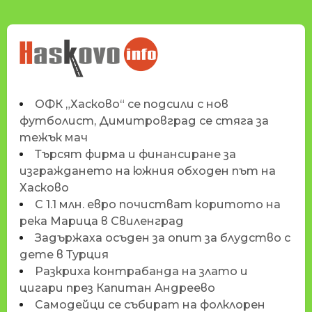
НОВИНИТЕ НА
HASKOVO.INFO
ОФК „Хасково“ се подсили с нов
футболист, Димитровград се стяга за
тежък мач
Търсят фирма и финансиране за
изграждането на южния обходен път на
Хасково
С 1.1 млн. евро почистват коритото на
река Марица в Свиленград
Задържаха осъден за опит за блудство с
дете в Турция
Разкриха контрабанда на злато и
цигари през Капитан Андреево
Самодейци се събират на фолклорен