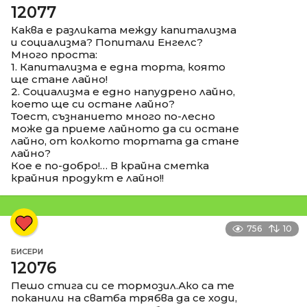
12077
Каква е разликата между капитализма
и социализма? Попитали Енгелс?
Много проста:
1. Капитализма е една торта, която
ще стане лайно!
2. Социализма е едно напудрено лайно,
което ще си остане лайно?
Тоест, съзнанието много по-лесно
може да приеме лайното да си остане
лайно, от колкото тортата да стане
лайно?
Кое е по-добро!… В крайна сметка
крайния продукт е лайно!!
756
10
БИСЕРИ
12076
Пешо стига си се тормозил.Ако са те
поканили на сватба трябва да се ходи,