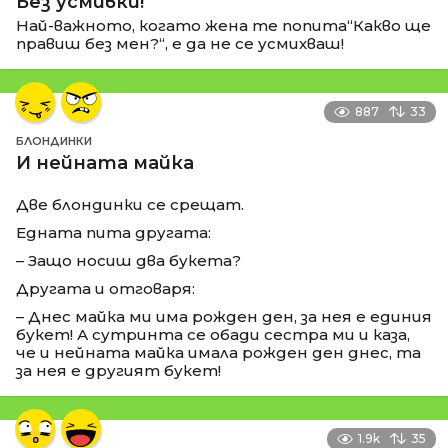
Без усмивки!
Най-важното, когато жена те попита“Какво ще
правиш без мен?“, е да не се усмихваш!
887
33
БЛОНДИНКИ
И нейната майка
Две блондинки се срещат.
Едната пита другата:
– Защо носиш два букета?
Другата и отговаря:
– Днес майка ми има рожден ден, за нея е единия
букет! А сутринта се обади сестра ми и каза,
че и нейната майка имала рожден ден днес, та
за нея е другият букет!
1.9k
35