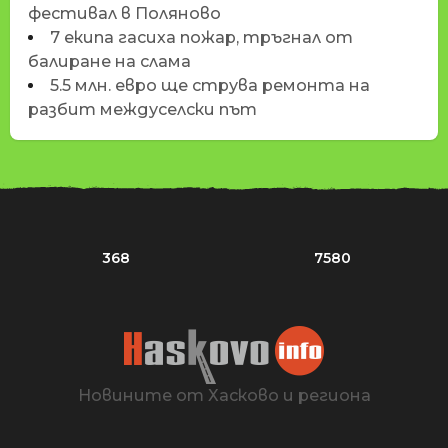
фестивал в Поляново
7 екипа гасиха пожар, тръгнал от
балиране на слама
5.5 млн. евро ще струва ремонта на
разбит междуселски път
368
7580
Новините от Хасково и региона