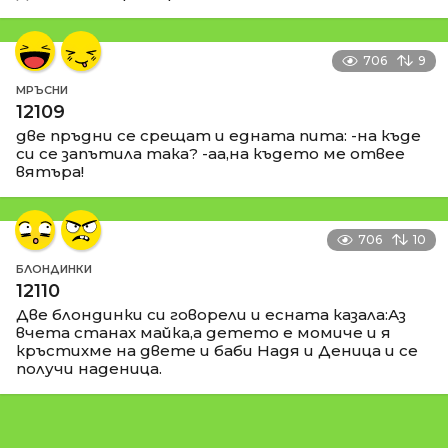
706
9
МРЪСНИ
12109
две пръдни се срещат и едната пита: -на къде
си се запътила така? -аа,на където ме отвее
вятъра!
706
10
БЛОНДИНКИ
12110
Две блондинки си говорели и есната казала:Аз
вчета станах майка,а детето е момиче и я
кръстихме на двете и баби Надя и Деница и се
получи наденица.