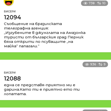
738
10
БИСЕРИ
12094
Съобщение на бразилската
телеграфна агенция:
„Изгубените в джунглата на Амазонка
туристи от българския град Перник
бяха открити по псуващите „на
майка“ папагали.“
936
9
БИСЕРИ
12088
една се представя-приятно ми е
дарина.Като ти е приятно ето ти
лопатата.