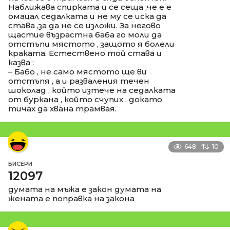
Наближава спирката и се сеща ,че е е
омацал седалката и не му се иска да
става ,за да не се изложи. За негово
щастие възрастна баба го моли да
отстъпи мястото , защото я болели
краката. Естествено той става и
казва :
– Бабо , не само мястото ще ви
отстъпя , а и разваления течен
шоколад , който изтече на седалката
от буркана , който счупих , докато
тичах да хвана трамвая.
648
10
БИСЕРИ
12097
думата на мъжа е закон думата на
жената е поправка на закона