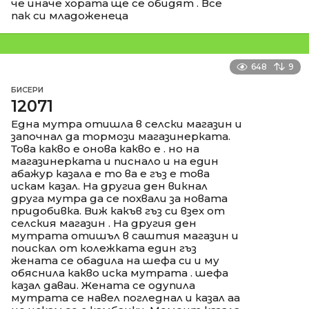
че иначе хората ще се обидят . Все
пак си младоженеца
648
9
БИСЕРИ
12071
Една мутра отишла в селски магазин и
започнал да тормози магазинерката.
Това какво е онова какво е . но на
магазинерката и писнало и на един
абажур казала е то ва е гъз е това
искам казал. На другиа ден викнал
друга мутра да се похвали за новата
придобивка. Виж какъв гъз си взех от
селския магазин . На другия ден
мутрата отишъл в саштия магазин и
поискал от колежката един гъз
жената се обадила на шефа си и му
обяснила какво иска мутрата . шефа
казал даваи. Жената се одупила
мутрата се навел погледнал и казал аа