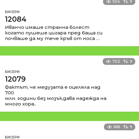
504
9
БИСЕРИ
12084
Иванчо имаше странна болест
когато пушеше цигара пред баща си
почваше да му тече кръв от носа …
702
9
БИСЕРИ
12079
Фактът, че медузата е оцеляла над
700
млн. години без мозък,дава надежда на
много хора..
666
9
БИСЕРИ