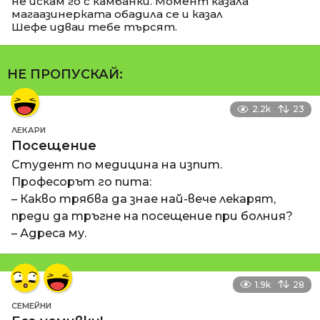
не искам го с камбанки. Момент казала
магаазинерката обадила се и казал
Шефе идваи тебе търсят.
НЕ ПРОПУСКАЙ:
2.2k
23
ЛЕКАРИ
Посещение
Студент по медицина на изпит.
Професорът го пита:
– Какво трябва да знае най-вече лекарят,
преди да тръгне на посещение при болния?
– Адреса му.
1.9k
28
СЕМЕЙНИ