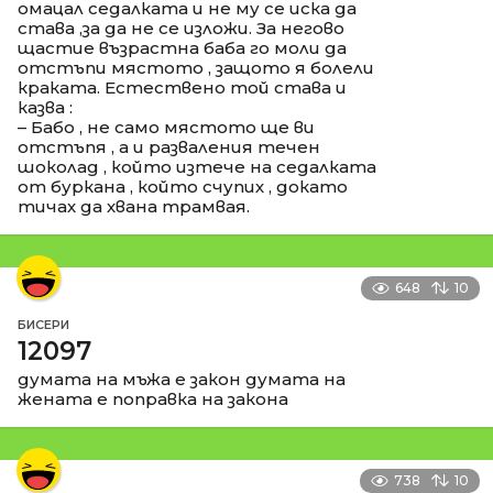
омацал седалката и не му се иска да
става ,за да не се изложи. За негово
щастие възрастна баба го моли да
отстъпи мястото , защото я болели
краката. Естествено той става и
казва :
– Бабо , не само мястото ще ви
отстъпя , а и разваления течен
шоколад , който изтече на седалката
от буркана , който счупих , докато
тичах да хвана трамвая.
648
10
БИСЕРИ
12097
думата на мъжа е закон думата на
жената е поправка на закона
738
10