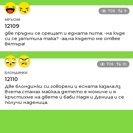
706
9
МРЪСНИ
12109
две пръдни се срещат и едната пита: -на къде
си се запътила така? -аа,на където ме отвее
вятъра!
706
10
БЛОНДИНКИ
12110
Две блондинки си говорели и есната казала:Аз
вчета станах майка,а детето е момиче и я
кръстихме на двете и баби Надя и Деница и се
получи наденица.