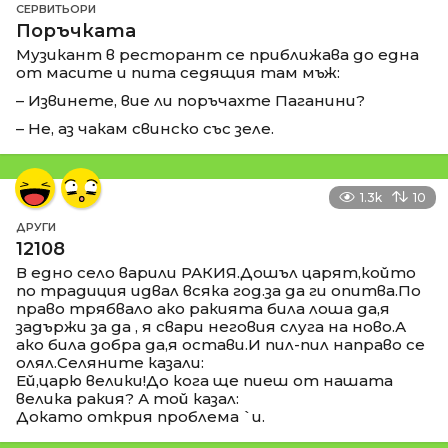
СЕРВИТЬОРИ
Поръчката
Музикант в ресторант се приближава до една
от масите и пита седящия там мъж:
– Извинете, вие ли поръчахте Паганини?
– Не, аз чакам свинско със зеле.
1.3k
10
ДРУГИ
12108
В едно село варили РАКИЯ.Дошъл царят,който
по традиция идвал всяка год.за да ги опитва.По
право трябвало ако ракията била лоша да,я
задържи за да , я свари неговия слуга на ново.А
ако била добра да,я остави.И пил-пил направо се
олял.Селяните казали:
Ей,царю велики!До кога ще пиеш от нашата
велика ракия? А той казал:
Докато открия проблема `и.