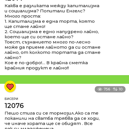
Каква е разликата между капитализма
и социализма? Попитали Енгелс?
Много проста:
1. Капитализма е една торта, която
ще стане лайно!
2. Социализма е едно напудрено лайно,
което ще си остане лайно?
Тоест, съзнанието много по-лесно
може да приеме лайното да си остане
лайно, от колкото тортата да стане
лайно?
Кое е по-добро!… В крайна сметка
крайния продукт е лайно!!
756
10
БИСЕРИ
12076
Пешо стига си се тормозил.Ако са те
поканили на сватба трябва да се ходи,
че иначе хората ще се обидят . Все
пак си младоженеца