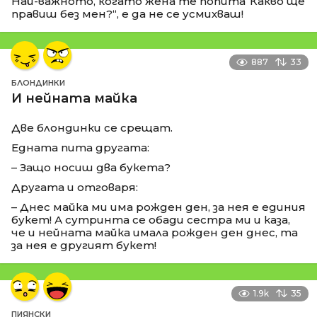
Най-важното, когато жена те попита“Какво ще
правиш без мен?“, е да не се усмихваш!
887
33
БЛОНДИНКИ
И нейната майка
Две блондинки се срещат.
Едната пита другата:
– Защо носиш два букета?
Другата и отговаря:
– Днес майка ми има рожден ден, за нея е единия
букет! А сутринта се обади сестра ми и каза,
че и нейната майка имала рожден ден днес, та
за нея е другият букет!
1.9k
35
ПИЯНСКИ