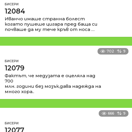
БИСЕРИ
12084
Иванчо имаше странна болест
когато пушеше цигара пред баща си
почваше да му тече кръв от носа …
702
9
БИСЕРИ
12079
Фактът, че медузата е оцеляла над
700
млн. години без мозък,дава надежда на
много хора..
666
9
БИСЕРИ
12077