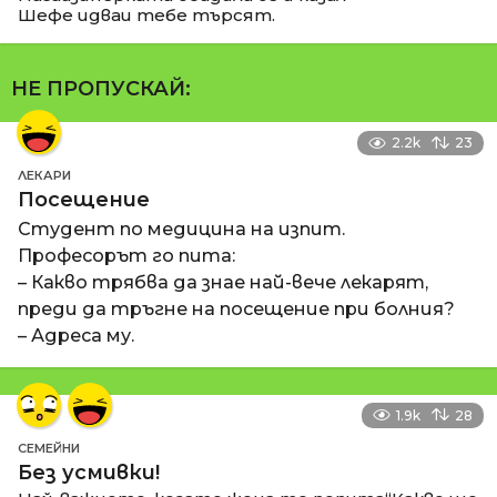
Шефе идваи тебе търсят.
НЕ ПРОПУСКАЙ:
2.2k
23
ЛЕКАРИ
Посещение
Студент по медицина на изпит.
Професорът го пита:
– Какво трябва да знае най-вече лекарят,
преди да тръгне на посещение при болния?
– Адреса му.
1.9k
28
СЕМЕЙНИ
Без усмивки!