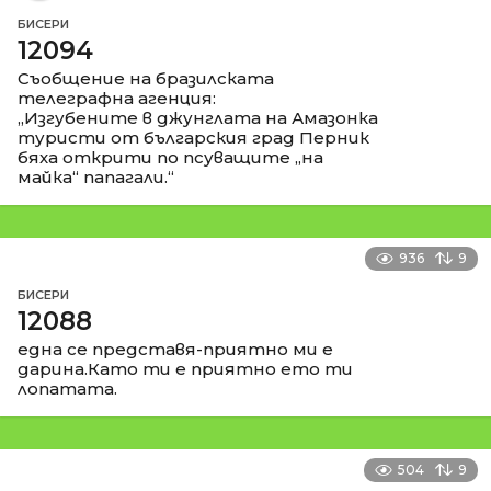
БИСЕРИ
12094
Съобщение на бразилската
телеграфна агенция:
„Изгубените в джунглата на Амазонка
туристи от българския град Перник
бяха открити по псуващите „на
майка“ папагали.“
936
9
БИСЕРИ
12088
една се представя-приятно ми е
дарина.Като ти е приятно ето ти
лопатата.
504
9