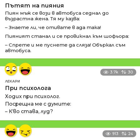
Пътят на пияния
Пиян мъж се вози в автобуса седнал до
възрастна жена. Тя му казва:
– Знаете ли, че отивате в ада така!
Пияният станал и се провикнал към шофьора:
– Спрете и ме пуснете да сляза! Объркал съм
автобуса.
3.7k
30
ЛЕКАРИ
При психолога
Ходих при психолог.
Посрещна ме с думите:
– К’во става, луд?
913
24