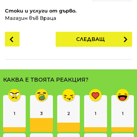
Стоки и услуги от дърво.
Магазин във Враца
P
СЛЕДВАЩ
o
s
t
P
a
КАКВА Е ТВОЯТА РЕАКЦИЯ?
g
i
n
a
1
3
2
1
1
t
i
o