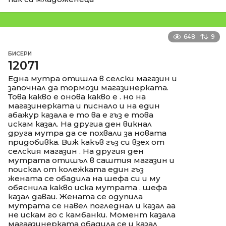
648
9
БИСЕРИ
12071
Една мутра отишла в селски магазин и
започнал да тормози магазинерката.
Това какво е онова какво е . но на
магазинерката и писнало и на един
абажур казала е то ва е гъз е това
искам казал. На другиа ден викнал
друга мутра да се похвали за новата
придобивка. Виж какъв гъз си взех от
селския магазин . На другия ден
мутрата отишъл в саштия магазин и
поискал от колежката един гъз
жената се обадила на шефа си и му
обяснила какво иска мутрата . шефа
казал даваи. Жената се одупила
мутрата се навел погледнал и казал аа
не искам го с камбанки. Момент казала
магаазинерката обадила се и казал