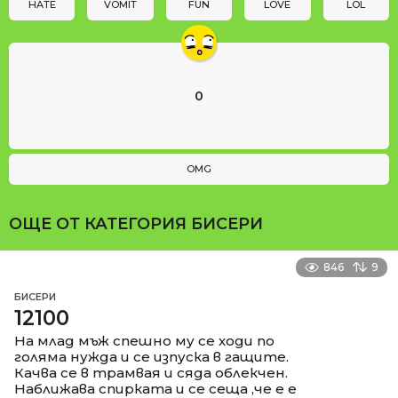
n
HATE
VOMIT
FUN
LOVE
LOL
0
OMG
ОЩЕ ОТ КАТЕГОРИЯ
БИСЕРИ
846
9
БИСЕРИ
12100
На млад мъж спешно му се ходи по
голяма нужда и се изпуска в гащите.
Качва се в трамвая и сяда облекчен.
Наближава спирката и се сеща ,че е е