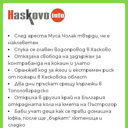
НОВИНИТЕ НА
HASKOVO.INFO
След ареста Муса Чолак твърди, че е
наклеветен
Спука се главен водопровод в Хасково
Отказаха свобода на задържан за
контрабанда на кокаин и злато
Оранжев код за жеги и екстремен риск
от пожари в Хасковска област
Два дни пръскат срещу кърлежи в
Тополовградско
Откриха в другия край на България
открадната кола на кмета на Пъстрогор
Баби учат деца как се прави домашна
юфка, после ще „бъркат“ лютеница и
сладко