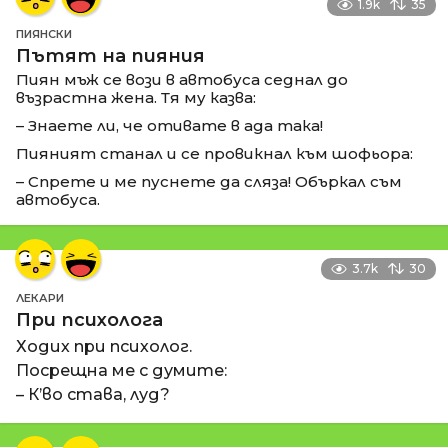
1.9k
35
ПИЯНСКИ
Пътят на пияния
Пиян мъж се вози в автобуса седнал до
възрастна жена. Тя му казва:
– Знаете ли, че отивате в ада така!
Пияният станал и се провикнал към шофьора:
– Спрете и ме пуснете да сляза! Объркал съм
автобуса.
3.7k
30
ЛЕКАРИ
При психолога
Ходих при психолог.
Посрещна ме с думите:
– К’во става, луд?