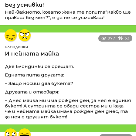
Без усмивки!
Най-важното, когато жена те попита“Какво ще
правиш без мен?“, е да не се усмихваш!
977
33
БЛОНДИНКИ
И нейната майка
Две блондинки се срещат.
Едната пита другата:
– Защо носиш два букета?
Другата и отговаря:
– Днес майка ми има рожден ден, за нея е единия
букет! А сутринта се обади сестра ми и каза,
че и нейната майка имала рожден ден днес, та
за нея е другият букет!