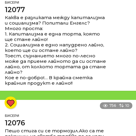
БИСЕРИ
12077
Каква е разликата между капитализма
и социализма? Попитали Енгелс?
Много проста:
1. Капитализма е една торта, която
ще стане лайно!
2. Социализма е едно напудрено лайно,
което ще си остане лайно?
Тоест, съзнанието много по-лесно
може да приеме лайното да си остане
лайно, от колкото тортата да стане
лайно?
Кое е по-добро!… В крайна сметка
крайния продукт е лайно!!
756
10
БИСЕРИ
12076
Пешо стига си се тормозил.Ако са те