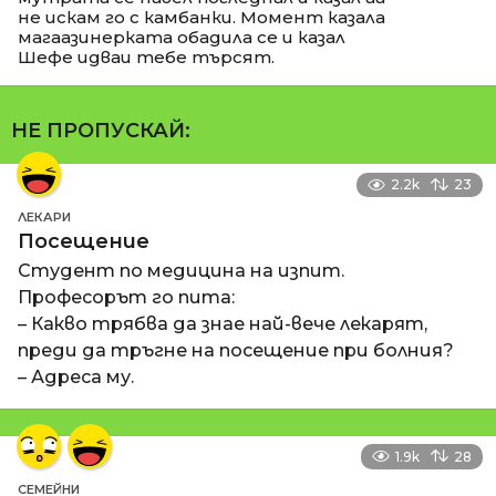
не искам го с камбанки. Момент казала
магаазинерката обадила се и казал
Шефе идваи тебе търсят.
НЕ ПРОПУСКАЙ:
2.2k
23
ЛЕКАРИ
Посещение
Студент по медицина на изпит.
Професорът го пита:
– Какво трябва да знае най-вече лекарят,
преди да тръгне на посещение при болния?
– Адреса му.
1.9k
28
СЕМЕЙНИ