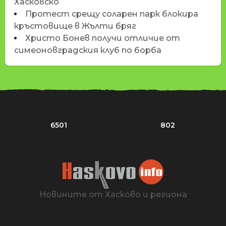
Хасковско
Протест срещу соларен парк блокира
кръстовище в Жълти бряг
Христо Бонев получи отличие от
симеоновградския клуб по борба
6501
802
Новините от Хасково и региона