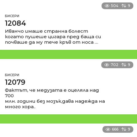
504
9
БИСЕРИ
12084
Иванчо имаше странна болест
когато пушеше цигара пред баща си
почваше да му тече кръв от носа …
702
9
БИСЕРИ
12079
Фактът, че медузата е оцеляла над
700
млн. години без мозък,дава надежда на
много хора..
666
9