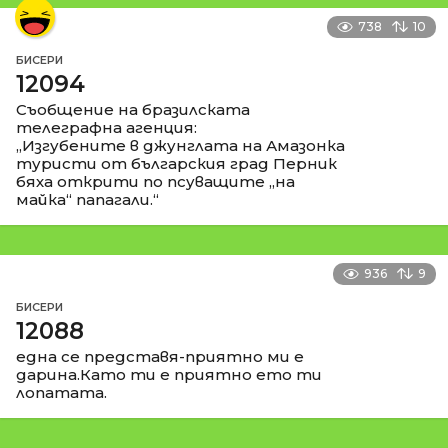
738
10
БИСЕРИ
12094
Съобщение на бразилската
телеграфна агенция:
„Изгубените в джунглата на Амазонка
туристи от българския град Перник
бяха открити по псуващите „на
майка“ папагали.“
936
9
БИСЕРИ
12088
една се представя-приятно ми е
дарина.Като ти е приятно ето ти
лопатата.