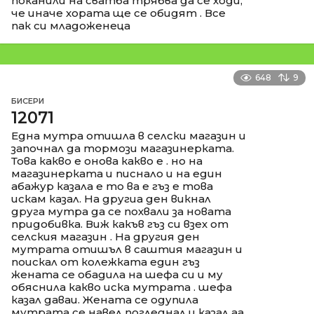
поканили на сватба трябва да се ходи,
че иначе хората ще се обидят . Все
пак си младоженеца
648
9
БИСЕРИ
12071
Една мутра отишла в селски магазин и
започнал да тормози магазинерката.
Това какво е онова какво е . но на
магазинерката и писнало и на един
абажур казала е то ва е гъз е това
искам казал. На другиа ден викнал
друга мутра да се похвали за новата
придобивка. Виж какъв гъз си взех от
селския магазин . На другия ден
мутрата отишъл в саштия магазин и
поискал от колежката един гъз
жената се обадила на шефа си и му
обяснила какво иска мутрата . шефа
казал даваи. Жената се одупила
мутрата се навел погледнал и казал аа