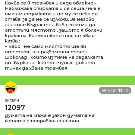
Качва се в трамвая и сяда облекчен.
Наближава спирката и се сеща ,че е е
омацал седалката и не му се иска да
става ,за да не се изложи. За негово
щастие възрастна баба го моли да
отстъпи мястото , защото я болели
краката. Естествено той става и
казва :
– Бабо , не само мястото ще ви
отстъпя , а и разваления течен
шоколад , който изтече на седалката
от буркана , който счупих , докато
тичах да хвана трамвая.
648
10
БИСЕРИ
12097
думата на мъжа е закон думата на
жената е поправка на закона