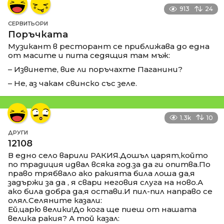
913
24
СЕРВИТЬОРИ
Поръчката
Музикант в ресторант се приближава до една
от масите и пита седящия там мъж:
– Извинете, вие ли поръчахте Паганини?
– Не, аз чакам свинско със зеле.
1.3k
10
ДРУГИ
12108
В едно село варили РАКИЯ.Дошъл царят,който
по традиция идвал всяка год.за да ги опитва.По
право трябвало ако ракията била лоша да,я
задържи за да , я свари неговия слуга на ново.А
ако била добра да,я остави.И пил-пил направо се
олял.Селяните казали:
Ей,царю велики!До кога ще пиеш от нашата
велика ракия? А той казал: