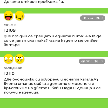
Докато открия проблема `и.
724
9
МРЪСНИ
12109
две пръдни се срещат и едната пита: -на къде
си се запътила така? -аа,на където ме отвее
вятъра!
706
10
БЛОНДИНКИ
12110
Две блондинки си говорели и есната казала:Аз
вчета станах майка,а детето е момиче и я
кръстихме на двете и баби Надя и Деница и се
получи наденица.