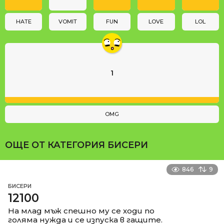
o
n
HATE
VOMIT
FUN
LOVE
LOL
1
OMG
ОЩЕ ОТ КАТЕГОРИЯ
БИСЕРИ
846
9
БИСЕРИ
12100
На млад мъж спешно му се ходи по
голяма нужда и се изпуска в гащите.