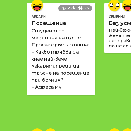
2.2k
23
ЛЕКАРИ
СЕМЕЙНИ
Посещение
Без усм
Най-важ
Студент по
жена те
медицина на изпит.
ще прави
Професорът го пита:
да не се
– Какво трябва да
знае най-вече
лекарят, преди да
тръгне на посещение
при болния?
– Адреса му.