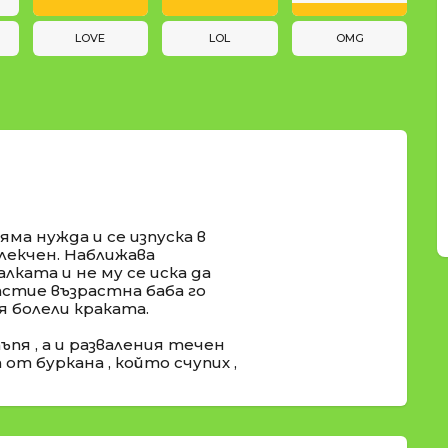
LOVE
LOL
OMG
яма нужда и се изпуска в
блекчен. Наближава
алката и не му се иска да
щастие възрастна баба го
 болели краката.
пя , а и разваления течен
от буркана , който счупих ,