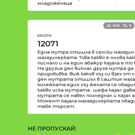
младоженеца
648
9
БИСЕРИ
12071
Една мутра отишла в селски магазин
магазинерката. Това какво е онова как
писнало и на един абажур казала е то в
На другиа ден викнал друга мутра да 
придобивка. Виж какъв гъз си взех от 
ден мутрата отишъл в саштия магаз
колежката един гъз жената се обадил
какво иска мутрата . шефа казал дава
мутрата се навел погледнал и казал аа
Момент казала магаазинерката обади
тебе търсят.
НЕ ПРОПУСКАЙ: