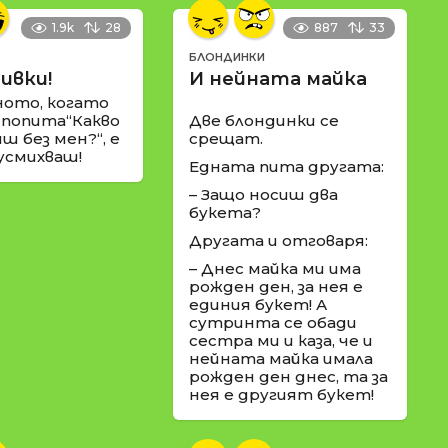
1.9k
28
887
33
БЛОНДИНКИ
ивки!
И нейната майка
ното, когато
 попита“Какво
Две блондинки се
ш без мен?“, е
срещат.
 усмихваш!
Едната пита другата:
– Защо носиш два
букета?
Другата и отговаря:
– Днес майка ми има
рожден ден, за нея е
единия букет! А
сутринта се обади
сестра ми и каза, че и
нейната майка имала
рожден ден днес, та за
нея е другият букет!