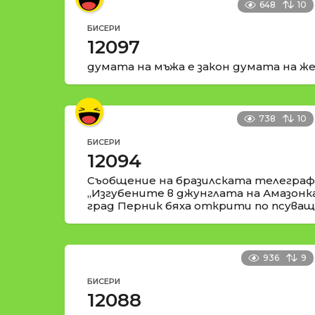
648
10
БИСЕРИ
12097
думата на мъжа е закон думата на же
738
10
БИСЕРИ
12094
Съобщение на бразилската телеграфн
„Изгубените в джунглата на Амазонк
град Перник бяха открити по псуващи
936
9
БИСЕРИ
12088