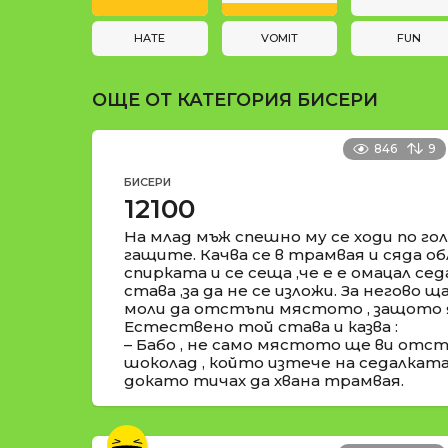
и
t
i
HATE
VOMIT
FUN
o
ОЩЕ ОТ КАТЕГОРИЯ
БИСЕРИ
n
846
9
БИСЕРИ
12100
На млад мъж спешно му се ходи по гол
гащите. Качва се в трамвая и сяда о
спирката и се сеща ,че е е омацал сед
става ,за да не се изложи. За негово 
моли да отстъпи мястото , защото я
Естествено той става и казва :
– Бабо , не само мястото ще ви отстъ
шоколад , който изтече на седалката 
докато тичах да хвана трамвая.