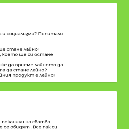
а и социализма? Попитали
ще стане лайно!
о, което ще си остане
оже да приеме лайното да
та да стане лайно?
йния продукт е лайно!!
 поканили на сватба
 се обидят . Все пак си