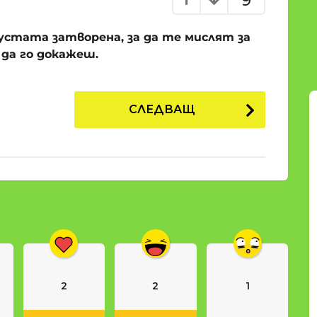
9
 устата затворена, за да те мислят за
 да го докажеш.
СЛЕДВАЩ
2
2
1