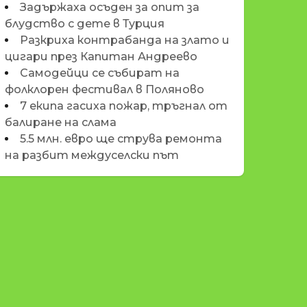
Задържаха осъден за опит за
блудство с дете в Турция
Разкриха контрабанда на злато и
цигари през Капитан Андреево
Самодейци се събират на
фолклорен фестивал в Поляново
7 екипа гасиха пожар, тръгнал от
балиране на слама
5.5 млн. евро ще струва ремонта
на разбит междуселски път