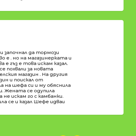
 и започнал да тормози
во е . но на магазинерката и
а е гъз е това искам казал.
се похвали за новата
селския магазин . На другия
ин и поискал от
а на шефа си и му обяснила
и. Жената се одупила
 не искам го с камбанки.
ла се и казал Шефе идваи