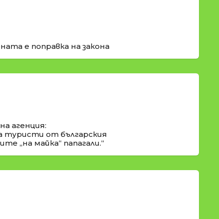
ната е поправка на закона
а агенция:
а туристи от българския
те „на майка“ папагали.“