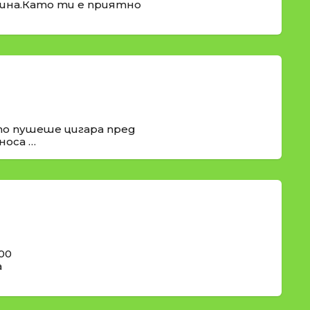
рина.Като ти е приятно
о пушеше цигара пред
носа …
00
а