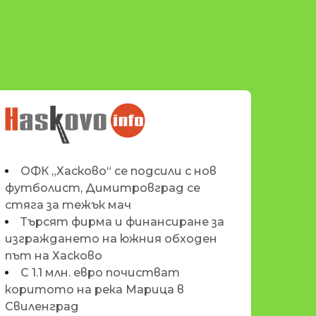
НОВИНИТЕ НА
HASKOVO.INFO
ОФК „Хасково“ се подсили с нов
футболист, Димитровград се
стяга за тежък мач
Търсят фирма и финансиране за
изграждането на южния обходен
път на Хасково
С 1.1 млн. евро почистват
коритото на река Марица в
Свиленград