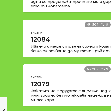
една се представя-приятно ми е да
ето ти лопатата.
504
9
БИСЕРИ
12084
Иванчо имаше странна болест когат
баща си почваше да му тече кръв от 
702
9
БИСЕРИ
12079
Фактът, че медузата е оцеляла над 7
млн. години без мозък,дава надежда н
много хора..