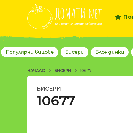
По
Популярни вицове
Бисери
Блондинки
БИСЕРИ
НАЧАЛО
10677
БИСЕРИ
1
10677
8
г
о
д
о
и
т
н
d