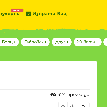
ГОРЕЩО
пулярни
Изпрати Виц
Борци
Габровски
Други
Животни
324
прегледи