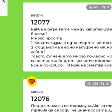
666
9
БИСЕРИ
12077
Каква е разликата между капитализм
Енгелс?
Много проста:
1. Капитализма е една торта, която 
2. Социализма е едно напудрено лайн
лайно?
Тоест, съзнанието много по-лесно м
си остане лайно, от колкото торта
Кое е по-добро!… В крайна сметка кра
756
10
БИСЕРИ
12076
Пешо стига си се тормозил.Ако са те
трябва да се ходи, че иначе хората ще