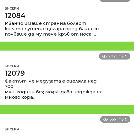
БИСЕРИ
12084
Иванчо имаше странна болест
когато пушеше цигара пред баща си
почваше да му тече кръв от носа …
702
9
БИСЕРИ
12079
Фактът, че медузата е оцеляла над
700
млн. години без мозък,дава надежда на
много хора..
666
9
БИСЕРИ