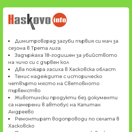
НОВИНИТЕ НА
HASKOVO.INFO
Димитровград загуби първия си мач за
сезона в Трета лига
Задържаха 18-годишен за убийството
на чичо си с дървен кол
Два пожара гасиха в Хасковска област
Тенис надеждите с историческо
четвърто място на Световното
първенство
Животински продукти без документи
са намерени в автобус на Капитан
Андреево
Ремонтират водопроводи по селата в
Хасковско