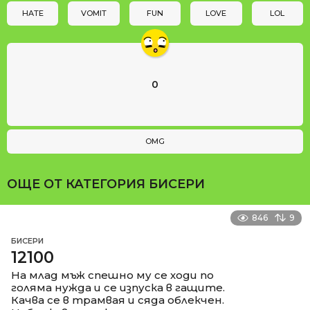
n
HATE
VOMIT
FUN
LOVE
LOL
0
OMG
ОЩЕ ОТ КАТЕГОРИЯ
БИСЕРИ
846
9
БИСЕРИ
12100
На млад мъж спешно му се ходи по
голяма нужда и се изпуска в гащите.
Качва се в трамвая и сяда облекчен.