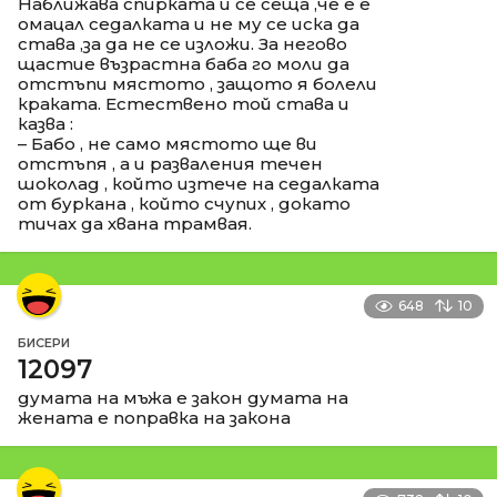
Наближава спирката и се сеща ,че е е
омацал седалката и не му се иска да
става ,за да не се изложи. За негово
щастие възрастна баба го моли да
отстъпи мястото , защото я болели
краката. Естествено той става и
казва :
– Бабо , не само мястото ще ви
отстъпя , а и разваления течен
шоколад , който изтече на седалката
от буркана , който счупих , докато
тичах да хвана трамвая.
648
10
БИСЕРИ
12097
думата на мъжа е закон думата на
жената е поправка на закона