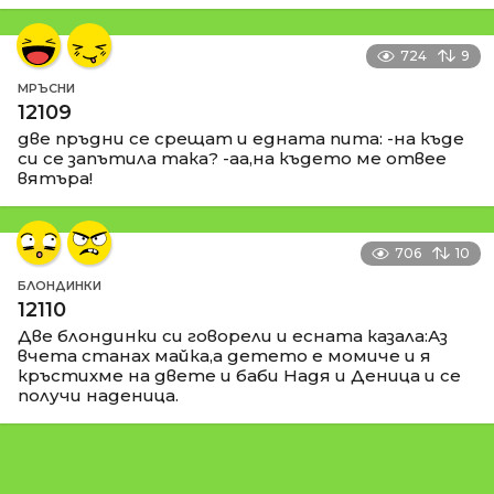
724
9
МРЪСНИ
12109
две пръдни се срещат и едната пита: -на къде
си се запътила така? -аа,на където ме отвее
вятъра!
706
10
БЛОНДИНКИ
12110
Две блондинки си говорели и есната казала:Аз
вчета станах майка,а детето е момиче и я
кръстихме на двете и баби Надя и Деница и се
получи наденица.