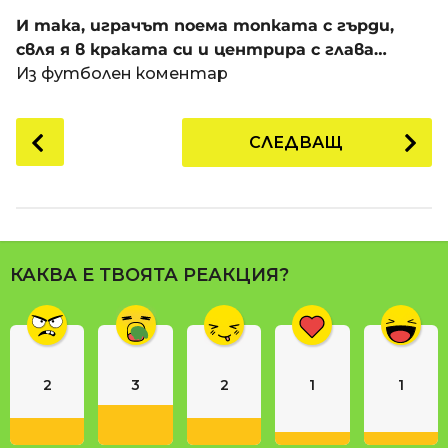
a
t
п
И така, играчът поема топката с гърди,
i
р
свля я в краката си и центрира с глава…
е
Из футболен коментар
д
и
P
СЛЕДВАЩ
1
o
8
s
г
t
о
P
д
a
и
КАКВА Е ТВОЯТА РЕАКЦИЯ?
g
н
i
и
n
п
р
a
е
2
3
2
1
1
t
д
i
и
o