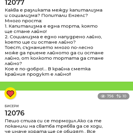
12077
Каква е разликата между капитализма
и социализма? Попитали Енгелс?
Много проста:
1. Капитализма е една торта, която
ще стане лайно!
2. Социализма е едно напудрено лайно,
което ще си остане лайно?
Тоест, съзнанието много по-лесно
може да приеме лайното да си остане
лайно, от колкото тортата да стане
лайно?
Кое е по-добро!… В крайна сметка
крайния продукт е лайно!!
756
10
БИСЕРИ
12076
Пешо стига си се тормозил.Ако са те
поканили на сватба трябва да се ходи,
че иначе хората ще се обидят . Все