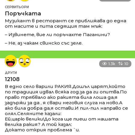
СЕРВИТЬОРИ
Поръчката
Музикант в ресторант се приближава до една
от масите и пита седящия там мъж:
– Извинете, вие ли поръчахте Паганини?
– Не, аз чакам свинско със зеле.
1.3k
10
ДРУГИ
12108
В едно село варили РАКИЯ.Дошъл царят,който
по традиция идвал всяка год.за да ги опитва.По
право трябвало ако ракията била лоша да,я
задържи за да , я свари неговия слуга на ново.А
ако била добра да,я остави.И пил-пил направо се
олял.Селяните казали:
Ей,царю велики!До кога ще пиеш от нашата
велика ракия? А той казал:
Докато открия проблема `и.