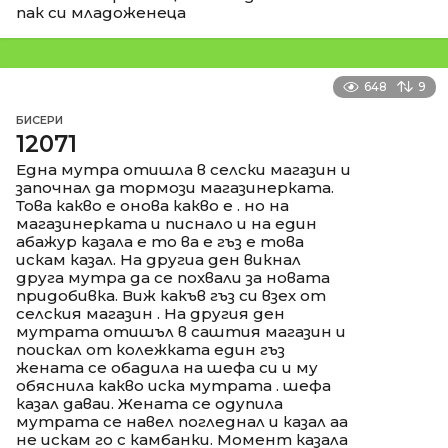
пак си младоженеца
648
9
БИСЕРИ
12071
Една мутра отишла в селски магазин и
започнал да тормози магазинерката.
Това какво е онова какво е . но на
магазинерката и писнало и на един
абажур казала е то ва е гъз е това
искам казал. На другиа ден викнал
друга мутра да се похвали за новата
придобивка. Виж какъв гъз си взех от
селския магазин . На другия ден
мутрата отишъл в саштия магазин и
поискал от колежката един гъз
жената се обадила на шефа си и му
обяснила какво иска мутрата . шефа
казал даваи. Жената се одупила
мутрата се навел погледнал и казал аа
не искам го с камбанки. Момент казала