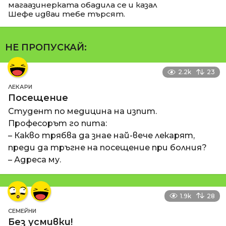
магаазинерката обадила се и казал
Шефе идваи тебе търсят.
НЕ ПРОПУСКАЙ:
2.2k
23
ЛЕКАРИ
Посещение
Студент по медицина на изпит.
Професорът го пита:
– Какво трябва да знае най-вече лекарят,
преди да тръгне на посещение при болния?
– Адреса му.
1.9k
28
СЕМЕЙНИ
Без усмивки!