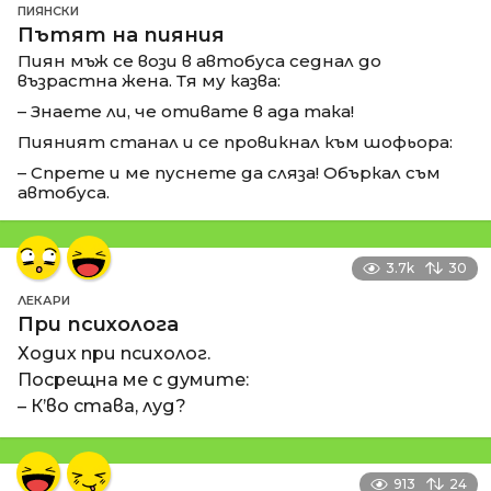
ПИЯНСКИ
Пътят на пияния
Пиян мъж се вози в автобуса седнал до
възрастна жена. Тя му казва:
– Знаете ли, че отивате в ада така!
Пияният станал и се провикнал към шофьора:
– Спрете и ме пуснете да сляза! Объркал съм
автобуса.
3.7k
30
ЛЕКАРИ
При психолога
Ходих при психолог.
Посрещна ме с думите:
– К’во става, луд?
913
24