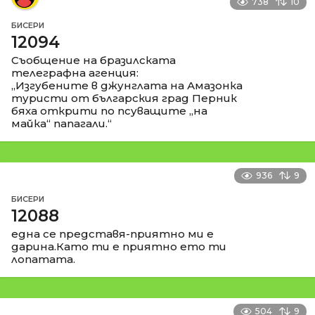
738
10
БИСЕРИ
12094
Съобщение на бразилската
телеграфна агенция:
„Изгубените в джунглата на Амазонка
туристи от българския град Перник
бяха открити по псуващите „на
майка“ папагали.“
936
9
БИСЕРИ
12088
една се представя-приятно ми е
дарина.Като ти е приятно ето ти
лопатата.
504
9