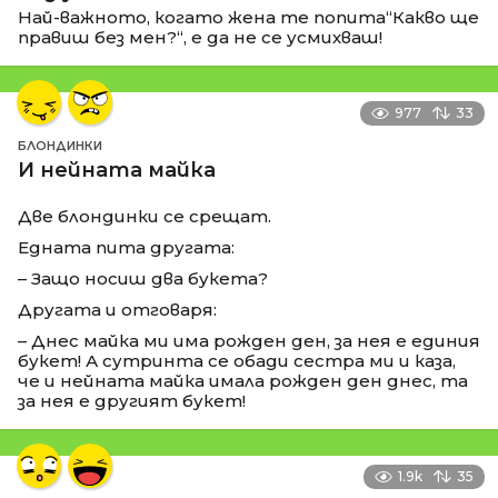
Най-важното, когато жена те попита“Какво ще
правиш без мен?“, е да не се усмихваш!
977
33
БЛОНДИНКИ
И нейната майка
Две блондинки се срещат.
Едната пита другата:
– Защо носиш два букета?
Другата и отговаря:
– Днес майка ми има рожден ден, за нея е единия
букет! А сутринта се обади сестра ми и каза,
че и нейната майка имала рожден ден днес, та
за нея е другият букет!
1.9k
35