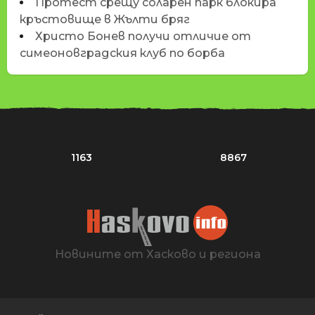
Протест срещу соларен парк блокира
кръстовище в Жълти бряг
Христо Бонев получи отличие от
симеоновградския клуб по борба
1163
8867
Новините от Хасково и региона