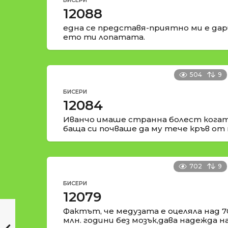
БИСЕРИ
12088
една се представя-приятно ми е да
ето ти лопатата.
504
9
БИСЕРИ
12084
Иванчо имаше странна болест когат
баща си почваше да му тече кръв от 
702
9
БИСЕРИ
12079
Фактът, че медузата е оцеляла над 7
млн. години без мозък,дава надежда н