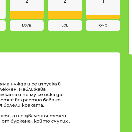
2
2
1
LOVE
LOL
OMG
яма нужда и се изпуска в
блекчен. Наближава
алката и не му се иска да
щастие възрастна баба го
 болели краката.
пя , а и разваления течен
от буркана , който счупих ,