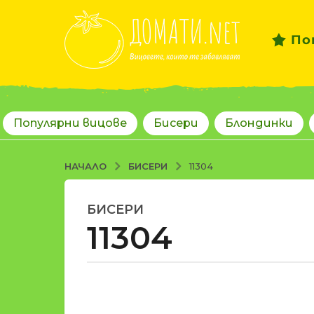
По
Популярни вицове
Бисери
Блондинки
БИСЕРИ
НАЧАЛО
11304
БИСЕРИ
1
11304
8
г
о
д
о
и
т
н
d