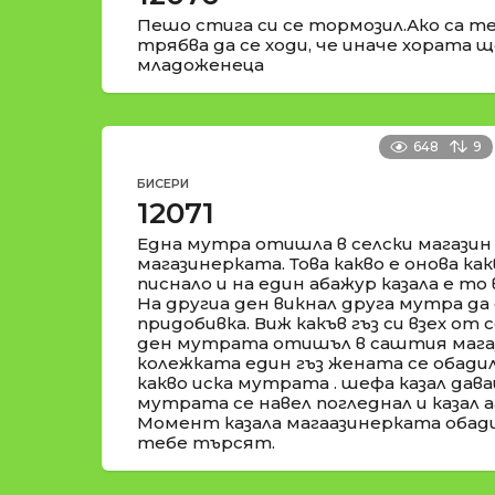
Пешо стига си се тормозил.Ако са те
трябва да се ходи, че иначе хората ще
младоженеца
648
9
БИСЕРИ
12071
Една мутра отишла в селски магазин
магазинерката. Това какво е онова как
писнало и на един абажур казала е то в
На другиа ден викнал друга мутра да 
придобивка. Виж какъв гъз си взех от 
ден мутрата отишъл в саштия магаз
колежката един гъз жената се обадил
какво иска мутрата . шефа казал дава
мутрата се навел погледнал и казал аа
Момент казала магаазинерката обади
тебе търсят.