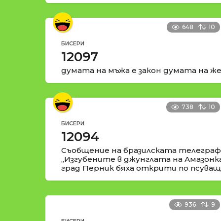
648
10
БИСЕРИ
12097
думата на мъжа е закон думата на же
738
10
БИСЕРИ
12094
Съобщение на бразилската телеграфн
„Изгубените в джунглата на Амазонк
град Перник бяха открити по псуващи
936
9