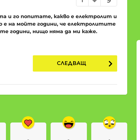
9
та и го попитате, какво е електролит и
о е на мойте години, че електролитите
ите години, нищо няма да ми каже.
СЛЕДВАЩ