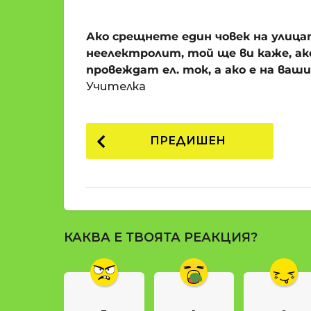
o
и
m
п
Ако срещнете един човек на улица
a
р
t
неелектролит, той ще ви каже, ак
i
е
провеждат ел. ток, а ако е на ваш
д
Учителка
и
1
P
8
ПРЕДИШЕН
г
o
о
s
д
t
и
н
P
и
КАКВА Е ТВОЯТА РЕАКЦИЯ?
a
п
g
р
е
i
д