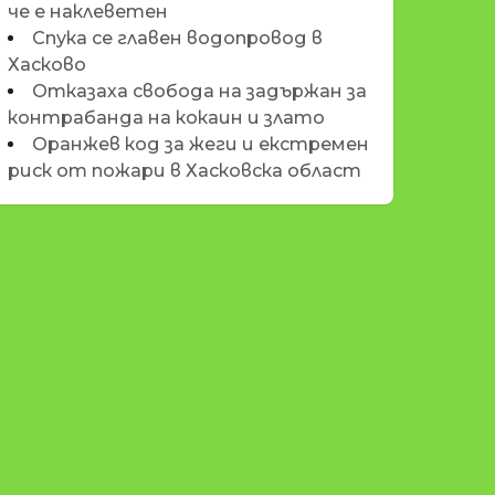
че е наклеветен
Спука се главен водопровод в
Хасково
Отказаха свобода на задържан за
контрабанда на кокаин и злато
Оранжев код за жеги и екстремен
риск от пожари в Хасковска област