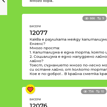
много хора..
666
9
БИСЕРИ
12077
Каква е разликата между капитализм
Енгелс?
Много проста:
1. Капитализма е една торта, която 
2. Социализма е едно напудрено лайн
лайно?
Тоест, съзнанието много по-лесно м
си остане лайно, от колкото торта
Кое е по-добро!… В крайна сметка кра
756
10
БИСЕРИ
12076