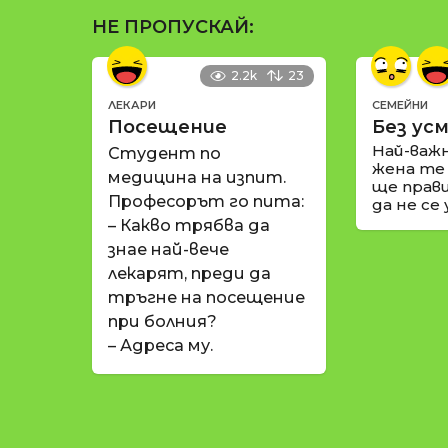
НЕ ПРОПУСКАЙ:
2.2k
23
ЛЕКАРИ
СЕМЕЙНИ
Посещение
Без усм
Най-важ
Студент по
жена те
медицина на изпит.
ще прави
Професорът го пита:
да не се
– Какво трябва да
знае най-вече
лекарят, преди да
тръгне на посещение
при болния?
– Адреса му.