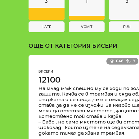
n
и
3
1
0
a
t
i
HATE
VOMIT
FUN
o
ОЩЕ ОТ КАТЕГОРИЯ
БИСЕРИ
n
846
9
БИСЕРИ
12100
На млад мъж спешно му се ходи по гол
гащите. Качва се в трамвая и сяда о
спирката и се сеща ,че е е омацал сед
става ,за да не се изложи. За негово 
моли да отстъпи мястото , защото я
Естествено той става и казва :
– Бабо , не само мястото ще ви отстъ
шоколад , който изтече на седалката 
докато тичах да хвана трамвая.