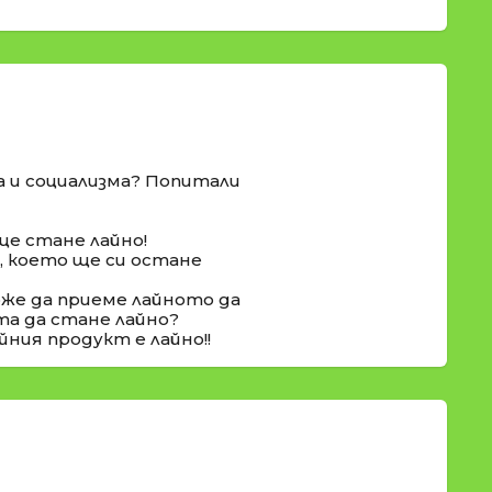
а и социализма? Попитали
ще стане лайно!
о, което ще си остане
оже да приеме лайното да
та да стане лайно?
йния продукт е лайно!!