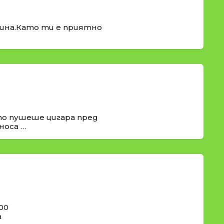
рина.Като ти е приятно
о пушеше цигара пред
носа …
00
а