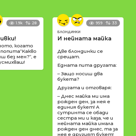
1.9k
28
959
33
БЛОНДИНКИ
ивки!
И нейната майка
ното, когато
 попита“Какво
Две блондинки се
ш без мен?“, е
срещат.
 усмихваш!
Едната пита другата:
– Защо носиш два
букета?
Другата и отговаря:
– Днес майка ми има
рожден ден, за нея е
единия букет! А
сутринта се обади
сестра ми и каза, че и
нейната майка имала
рожден ден днес, та за
нея е другият букет!