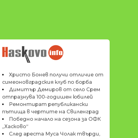
НОВИНИТЕ НА
HASKOVO.INFO
Христо Бонев получи отличие от
симеоновградския клуб по борба
Димитър Демиров от село Срем
отпразнува 100-годишен юбилей
Ремонтират републикански
пътища в чертите на Свиленград
Победно начало на сезона за ОФК
„Хасково“
След ареста Муса Чолак твърди,