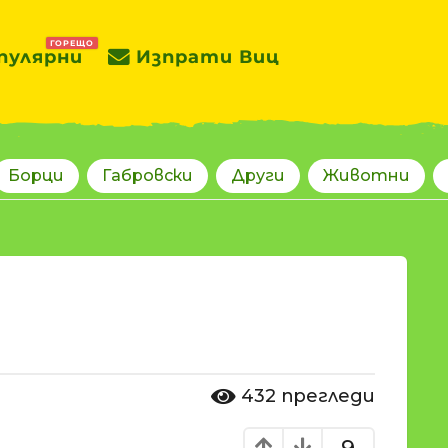
ГОРЕЩО
пулярни
Изпрати Виц
Борци
Габровски
Други
Животни
432
прегледи