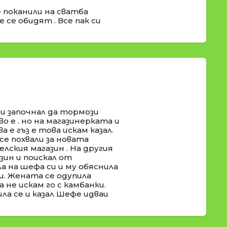
 поканили на сватба
 се обидят . Все пак си
 и започнал да тормози
во е . но на магазинерката и
а е гъз е това искам казал.
се похвали за новата
селския магазин . На другия
ин и поискал от
а на шефа си и му обяснила
и. Жената се одупила
 не искам го с камбанки.
ла се и казал Шефе идваи