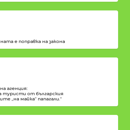
ната е поправка на закона
а агенция:
а туристи от българския
те „на майка“ папагали.“