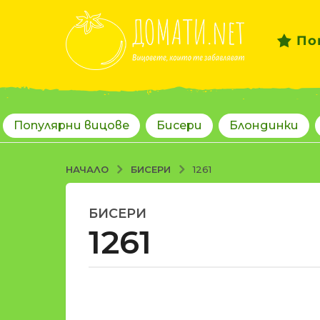
По
Популярни вицове
Бисери
Блондинки
БИСЕРИ
НАЧАЛО
1261
БИСЕРИ
1
1261
8
г
о
д
о
и
т
н
d