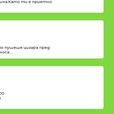
рина.Като ти е приятно
о пушеше цигара пред
носа …
00
а