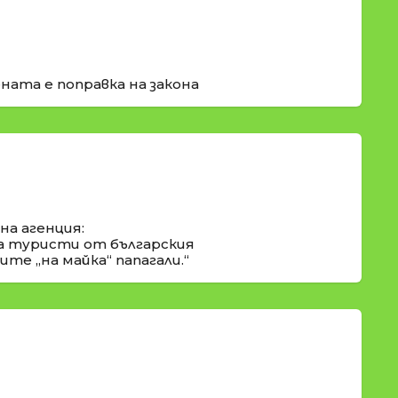
ната е поправка на закона
а агенция:
а туристи от българския
те „на майка“ папагали.“