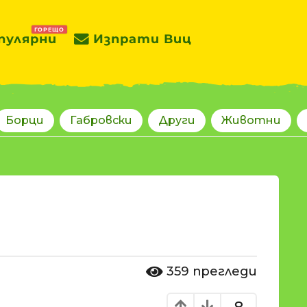
ГОРЕЩО
пулярни
Изпрати Виц
Борци
Габровски
Други
Животни
359
прегледи