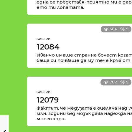
една се представя-приятно ми е да
ето ти лопатата.
504
9
БИСЕРИ
12084
Иванчо имаше странна болест когат
баща си почваше да му тече кръв от 
702
9
БИСЕРИ
12079
Фактът, че медузата е оцеляла над 7
млн. години без мозък,дава надежда н
много хора..