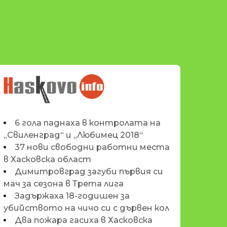
НОВИНИТЕ НА
HASKOVO.INFO
6 гола паднаха в контролата на
„Свиленград“ и „Любимец 2018“
37 нови свободни работни места
в Хасковска област
Димитровград загуби първия си
мач за сезона в Трета лига
Задържаха 18-годишен за
убийството на чичо си с дървен кол
Два пожара гасиха в Хасковска