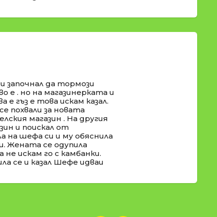
 и започнал да тормози
во е . но на магазинерката и
а е гъз е това искам казал.
се похвали за новата
селския магазин . На другия
ин и поискал от
а на шефа си и му обяснила
и. Жената се одупила
 не искам го с камбанки.
ла се и казал Шефе идваи