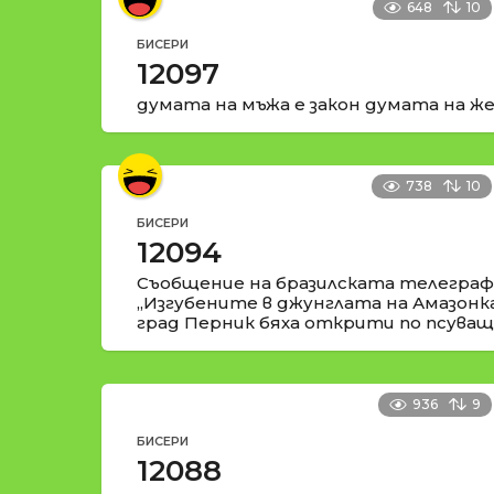
648
10
БИСЕРИ
12097
думата на мъжа е закон думата на же
738
10
БИСЕРИ
12094
Съобщение на бразилската телеграфн
„Изгубените в джунглата на Амазонк
град Перник бяха открити по псуващи
936
9
БИСЕРИ
12088