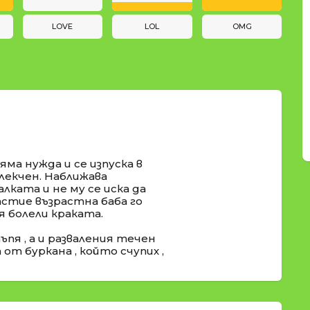
LOVE
LOL
OMG
яма нужда и се изпуска в
блекчен. Наближава
алката и не му се иска да
щастие възрастна баба го
 болели краката.
пя , а и разваления течен
от буркана , който счупих ,