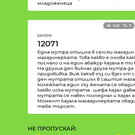
младоженеца
648
9
БИСЕРИ
12071
Една мутра отишла в селски магазин
магазинерката. Това какво е онова как
писнало и на един абажур казала е то в
На другиа ден викнал друга мутра да 
придобивка. Виж какъв гъз си взех от 
ден мутрата отишъл в саштия магаз
колежката един гъз жената се обадил
какво иска мутрата . шефа казал дава
мутрата се навел погледнал и казал аа
Момент казала магаазинерката обади
тебе търсят.
НЕ ПРОПУСКАЙ: