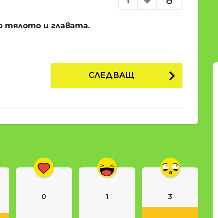
8
о тялото и главата.
СЛЕДВАЩ
0
1
3