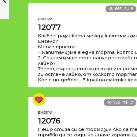
666
9
БИСЕРИ
12077
Каква е разликата между капитализм
Енгелс?
Много проста:
1. Капитализма е една торта, която 
2. Социализма е едно напудрено лайн
лайно?
Тоест, съзнанието много по-лесно м
си остане лайно, от колкото торта
Кое е по-добро!… В крайна сметка кра
756
10
БИСЕРИ
12076
Пешо стига си се тормозил.Ако са те
трябва да се ходи, че иначе хората ще