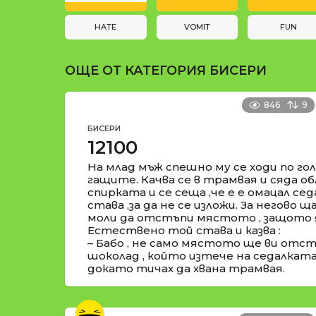
и
t
i
HATE
VOMIT
FUN
o
ОЩЕ ОТ КАТЕГОРИЯ
БИСЕРИ
n
846
9
БИСЕРИ
12100
На млад мъж спешно му се ходи по гол
гащите. Качва се в трамвая и сяда о
спирката и се сеща ,че е е омацал сед
става ,за да не се изложи. За негово 
моли да отстъпи мястото , защото я
Естествено той става и казва :
– Бабо , не само мястото ще ви отстъ
шоколад , който изтече на седалката 
докато тичах да хвана трамвая.