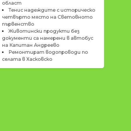
област
Тенис надеждите с историческо
четвърто място на Световното
първенство
Животински продукти без
документи са намерени в автобус
на Капитан Андреево
Ремонтират водопроводи по
селата в Хасковско