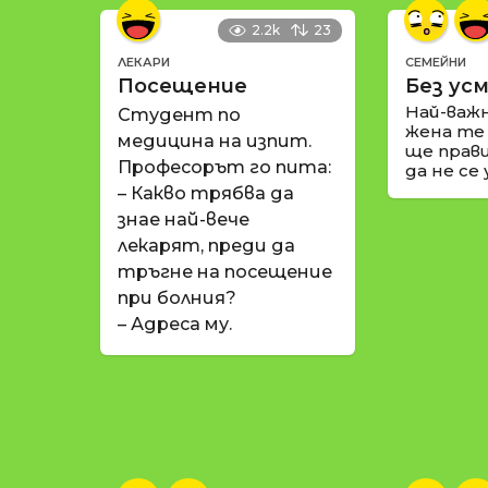
2.2k
23
ЛЕКАРИ
СЕМЕЙНИ
Посещение
Без усм
Най-важ
Студент по
жена те
медицина на изпит.
ще прави
Професорът го пита:
да не се
– Какво трябва да
знае най-вече
лекарят, преди да
тръгне на посещение
при болния?
– Адреса му.