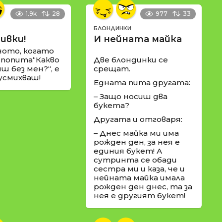
1.9k
28
977
33
БЛОНДИНКИ
ивки!
И нейната майка
ното, когато
 попита“Какво
Две блондинки се
ш без мен?“, е
срещат.
 усмихваш!
Едната пита другата:
– Защо носиш два
букета?
Другата и отговаря:
– Днес майка ми има
рожден ден, за нея е
единия букет! А
сутринта се обади
сестра ми и каза, че и
нейната майка имала
рожден ден днес, та за
нея е другият букет!