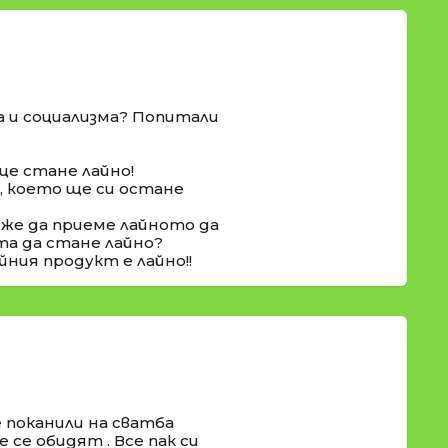
а и социализма? Попитали
ще стане лайно!
о, което ще си остане
оже да приеме лайното да
та да стане лайно?
йния продукт е лайно!!
 поканили на сватба
 се обидят . Все пак си