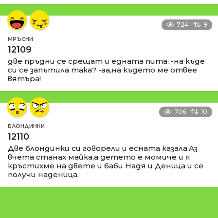
724
9
МРЪСНИ
12109
две пръдни се срещат и едната пита: -на къде
си се запътила така? -аа,на където ме отвее
вятъра!
706
10
БЛОНДИНКИ
12110
Две блондинки си говорели и есната казала:Аз
вчета станах майка,а детето е момиче и я
кръстихме на двете и баби Надя и Деница и се
получи наденица.