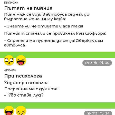
ПИЯНСКИ
Пътят на пияния
Пиян мъж се вози в автобуса седнал до
възрастна жена. Тя му казва:
– Знаете ли, че отивате в ада така!
Пияният станал и се провикнал към шофьора:
– Спрете и ме пуснете да сляза! Объркал съм
автобуса.
3.7k
30
ЛЕКАРИ
При психолога
Ходих при психолог.
Посрещна ме с думите:
– К’во става, луд?
913
24