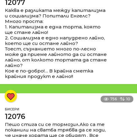
12077
Каква е разликата между капитализма
и социализма? Попитали Енгелс?
Много проста:
1. Капитализма е една торта, която
ще стане лайно!
2. Социализма е едно напудрено лайно,
което ще си остане лайно?
Тоест, съзнанието много по-лесно
може да приеме лайното да си остане
лайно, от колкото тортата да стане
лайно?
Кое е по-добро!… В крайна сметка
крайния продукт е лайно!!
756
10
БИСЕРИ
12076
Пешо стига си се тормозил.Ако са те
поканили на сватба трябва да се ходи,
че иначе хората ще се обидят . Все