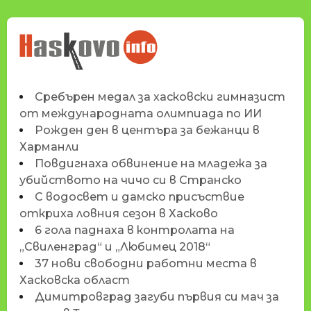
НОВИНИТЕ НА
HASKOVO.INFO
Сребърен медал за хасковски гимназист
от международната олимпиада по ИИ
Рожден ден в центъра за бежанци в
Харманли
Повдигнаха обвинение на младежа за
убийството на чичо си в Странско
С водосвет и дамско присъствие
откриха ловния сезон в Хасково
6 гола паднаха в контролата на
„Свиленград“ и „Любимец 2018“
37 нови свободни работни места в
Хасковска област
Димитровград загуби първия си мач за