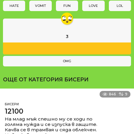
n
HATE
VOMIT
FUN
LOVE
LOL
3
OMG
ОЩЕ ОТ КАТЕГОРИЯ
БИСЕРИ
846
9
БИСЕРИ
12100
На млад мъж спешно му се ходи по
голяма нужда и се изпуска в гащите.
Качва се в трамвая и сяда облекчен.