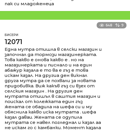
пак си младоженеца
648
9
БИСЕРИ
12071
Една мутра отишла в селски магазин и
започнал да тормози магазинерката.
Това какво е онова какво е . но на
магазинерката и писнало и на един
абажур казала е то ва е гъз е това
искам казал. На другиа ден викнал
друга мутра да се похвали за новата
придобивка. Виж какъв гъз си взех от
селския магазин . На другия ден
мутрата отишъл в саштия магазин и
поискал от колежката един гъз
жената се обадила на шефа си и му
обяснила какво иска мутрата . шефа
казал даваи. Жената се одупила
мутрата се навел погледнал и казал аа
не искам го с камбанки. Момент казала