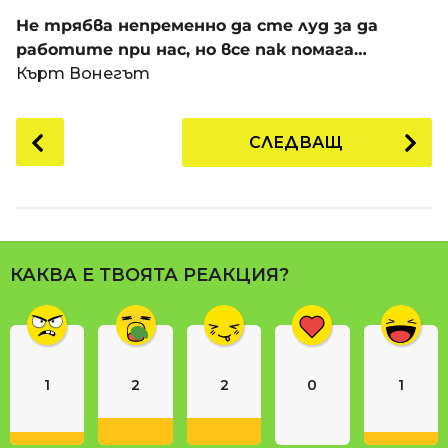
a
t
п
Не трябва непременно да сте луд за да
i
р
работите при нас, но все пак помага…
е
Кърт Вонегът
д
и
P
СЛЕДВАЩ
1
o
8
s
г
t
о
P
д
a
и
КАКВА Е ТВОЯТА РЕАКЦИЯ?
g
н
i
и
n
п
р
a
е
1
2
2
0
1
t
д
i
и
o