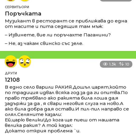
СЕРВИТЬОРИ
Поръчката
Музикант в ресторант се приближава до една
от масите и пита седящия там мъж:
– Извинете, вие ли поръчахте Паганини?
– Не, аз чакам свинско със зеле.
1.3k
10
ДРУГИ
12108
В едно село варили РАКИЯ.Дошъл царят,който
по традиция идвал всяка год.за да ги опитва.По
право трябвало ако ракията била лоша да,я
задържи за да , я свари неговия слуга на ново.А
ако била добра да,я остави.И пил-пил направо се
олял.Селяните казали:
Ей,царю велики!До кога ще пиеш от нашата
велика ракия? А той казал:
Докато открия проблема `и.