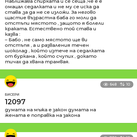
Наближава спирката и се сеща ,че е е
омацал седалката и не му се иска да
става ,за да не се изложи. За негово
щастие възрастна баба го моли да
отстъпи мястото , защото я болели
краката. Естествено той става и
казва :
– Бабо , не само мястото ще ви
отстъпя , а и разваления течен
шоколад , който изтече на седалката
от буркана , който счупих , докато
тичах да хвана трамвая.
648
10
БИСЕРИ
12097
думата на мъжа е закон думата на
жената е поправка на закона