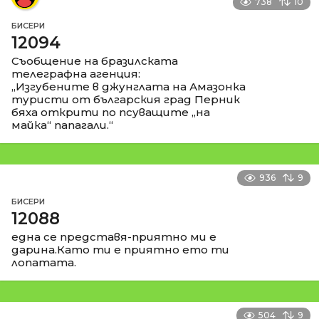
738
10
БИСЕРИ
12094
Съобщение на бразилската
телеграфна агенция:
„Изгубените в джунглата на Амазонка
туристи от българския град Перник
бяха открити по псуващите „на
майка“ папагали.“
936
9
БИСЕРИ
12088
една се представя-приятно ми е
дарина.Като ти е приятно ето ти
лопатата.
504
9