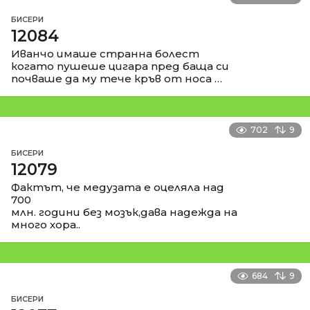
БИСЕРИ
12084
Иванчо имаше странна болест
когато пушеше цигара пред баща си
почваше да му тече кръв от носа …
702
9
БИСЕРИ
12079
Фактът, че медузата е оцеляла над
700
млн. години без мозък,дава надежда на
много хора..
684
9
БИСЕРИ