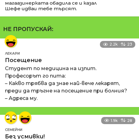
магаазинерката обадила се и казал
Шефе идваи тебе търсят.
НЕ ПРОПУСКАЙ:
2.2k
23
ЛЕКАРИ
Посещение
Студент по медицина на изпит.
Професорът го пита:
– Какво трябва да знае най-вече лекарят,
преди да тръгне на посещение при болния?
– Адреса му.
1.9k
28
СЕМЕЙНИ
Без усмивки!