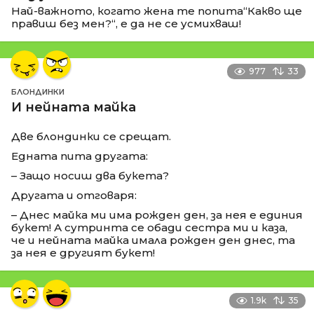
Най-важното, когато жена те попита“Какво ще
правиш без мен?“, е да не се усмихваш!
977
33
БЛОНДИНКИ
И нейната майка
Две блондинки се срещат.
Едната пита другата:
– Защо носиш два букета?
Другата и отговаря:
– Днес майка ми има рожден ден, за нея е единия
букет! А сутринта се обади сестра ми и каза,
че и нейната майка имала рожден ден днес, та
за нея е другият букет!
1.9k
35