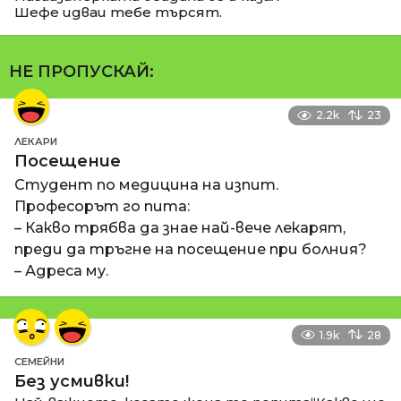
Шефе идваи тебе търсят.
НЕ ПРОПУСКАЙ:
2.2k
23
ЛЕКАРИ
Посещение
Студент по медицина на изпит.
Професорът го пита:
– Какво трябва да знае най-вече лекарят,
преди да тръгне на посещение при болния?
– Адреса му.
1.9k
28
СЕМЕЙНИ
Без усмивки!