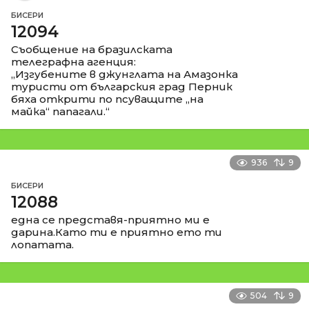
БИСЕРИ
12094
Съобщение на бразилската
телеграфна агенция:
„Изгубените в джунглата на Амазонка
туристи от българския град Перник
бяха открити по псуващите „на
майка“ папагали.“
936
9
БИСЕРИ
12088
една се представя-приятно ми е
дарина.Като ти е приятно ето ти
лопатата.
504
9