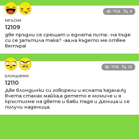
706
9
МРЪСНИ
12109
две пръдни се срещат и едната пита: -на къде
си се запътила така? -аа,на където ме отвее
вятъра!
706
10
БЛОНДИНКИ
12110
Две блондинки си говорели и есната казала:Аз
вчета станах майка,а детето е момиче и я
кръстихме на двете и баби Надя и Деница и се
получи наденица.