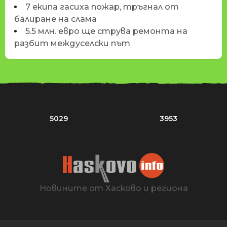
7 екипа гасиха пожар, тръгнал от
балиране на слама
5.5 млн. евро ще струва ремонта на
разбит междуселски път
5029
3953
Новините от Хасково и региона