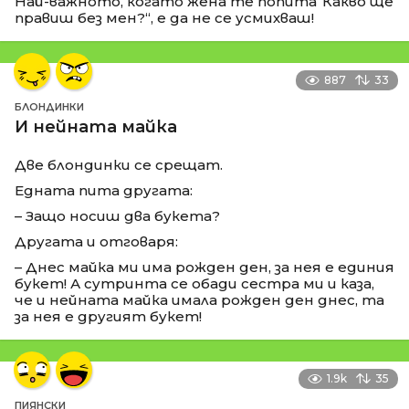
Най-важното, когато жена те попита“Какво ще
правиш без мен?“, е да не се усмихваш!
887
33
БЛОНДИНКИ
И нейната майка
Две блондинки се срещат.
Едната пита другата:
– Защо носиш два букета?
Другата и отговаря:
– Днес майка ми има рожден ден, за нея е единия
букет! А сутринта се обади сестра ми и каза,
че и нейната майка имала рожден ден днес, та
за нея е другият букет!
1.9k
35
ПИЯНСКИ