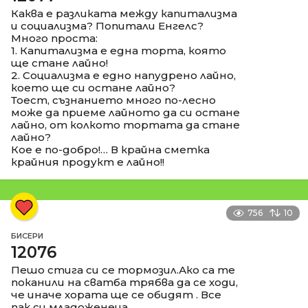
Каква е разликата между капитализма
и социализма? Попитали Енгелс?
Много проста:
1. Капитализма е една торта, която
ще стане лайно!
2. Социализма е едно напудрено лайно,
което ще си остане лайно?
Тоест, съзнанието много по-лесно
може да приеме лайното да си остане
лайно, от колкото тортата да стане
лайно?
Кое е по-добро!… В крайна сметка
крайния продукт е лайно!!
756
10
БИСЕРИ
12076
Пешо стига си се тормозил.Ако са те
поканили на сватба трябва да се ходи,
че иначе хората ще се обидят . Все
пак си младоженеца