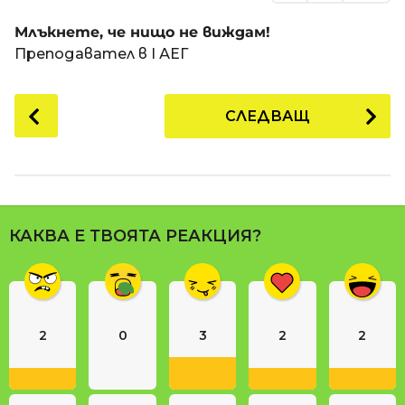
Млъкнете, че нищо не виждам!
Преподавател в I АЕГ
P
СЛЕДВАЩ
o
s
t
P
a
КАКВА Е ТВОЯТА РЕАКЦИЯ?
g
i
n
a
2
0
3
2
2
t
i
o