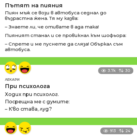
Пътят на пияния
Пиян мъж се вози в автобуса седнал до
възрастна жена. Тя му казва:
– Знаете ли, че отивате в ада така!
Пияният станал и се провикнал към шофьора:
– Спрете и ме пуснете да сляза! Объркал съм
автобуса.
3.7k
30
ЛЕКАРИ
При психолога
Ходих при психолог.
Посрещна ме с думите:
– К’во става, луд?
913
24