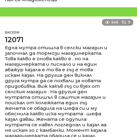
648
9
БИСЕРИ
12071
Една мутра отишла в селски магазин и
започнал да тормози магазинерката.
Това какво е онова какво е . но на
магазинерката и писнало и на един
абажур казала е то ва е гъз е това
искам казал. На другиа ден викнал
друга мутра да се похвали за новата
придобивка. Виж какъв гъз си взех от
селския магазин . На другия ден
мутрата отишъл в саштия магазин и
поискал от колежката един гъз
жената се обадила на шефа си и му
обяснила какво иска мутрата . шефа
казал даваи. Жената се одупила
мутрата се навел погледнал и казал аа
не искам го с камбанки. Момент казала
магаазинерката обадила се и казал