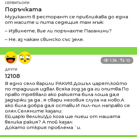
СЕРВИТЬОРИ
Поръчката
Музикант в ресторант се приближава до една
от масите и пита седящия там мъж:
– Извинете, вие ли поръчахте Паганини?
– Не, аз чакам свинско със зеле.
1.3k
10
ДРУГИ
12108
В едно село варили РАКИЯ.Дошъл царят,който
по традиция идвал всяка год.за да ги опитва.По
право трябвало ако ракията била лоша да,я
задържи за да , я свари неговия слуга на ново.А
ако била добра да,я остави.И пил-пил направо се
олял.Селяните казали:
Ей,царю велики!До кога ще пиеш от нашата
велика ракия? А той казал:
Докато открия проблема `и.