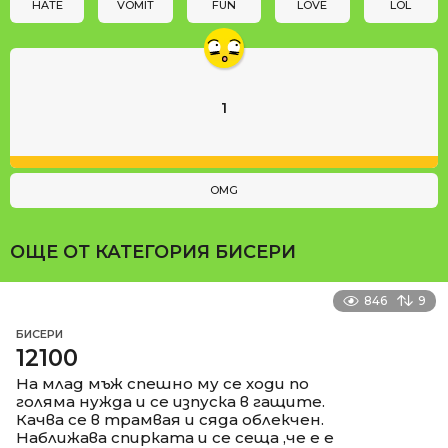
n
HATE
VOMIT
FUN
LOVE
LOL
1
OMG
ОЩЕ ОТ КАТЕГОРИЯ
БИСЕРИ
846
9
БИСЕРИ
12100
На млад мъж спешно му се ходи по
голяма нужда и се изпуска в гащите.
Качва се в трамвая и сяда облекчен.
Наближава спирката и се сеща ,че е е