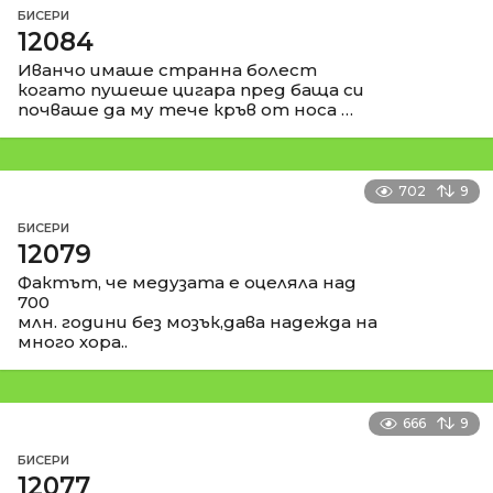
БИСЕРИ
12084
Иванчо имаше странна болест
когато пушеше цигара пред баща си
почваше да му тече кръв от носа …
702
9
БИСЕРИ
12079
Фактът, че медузата е оцеляла над
700
млн. години без мозък,дава надежда на
много хора..
666
9
БИСЕРИ
12077