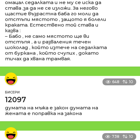
омацал седалката и не му се иска да
става ,за да не се изложи. За негово
щастие възрастна баба го моли да
отстъпи мястото , защото я болели
краката. Естествено той става и
казва :
– Бабо , не само мястото ще ви
отстъпя , а и разваления течен
шоколад , който изтече на седалката
от буркана , който счупих , докато
тичах да хвана трамвая.
648
10
БИСЕРИ
12097
думата на мъжа е закон думата на
жената е поправка на закона
738
10