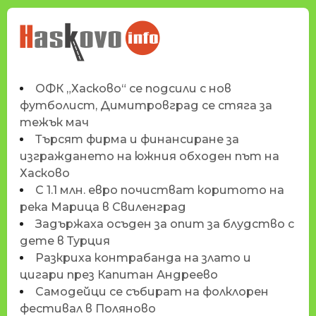
НОВИНИТЕ НА
HASKOVO.INFO
ОФК „Хасково“ се подсили с нов
футболист, Димитровград се стяга за
тежък мач
Търсят фирма и финансиране за
изграждането на южния обходен път на
Хасково
С 1.1 млн. евро почистват коритото на
река Марица в Свиленград
Задържаха осъден за опит за блудство с
дете в Турция
Разкриха контрабанда на злато и
цигари през Капитан Андреево
Самодейци се събират на фолклорен
фестивал в Поляново