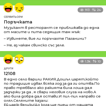
913
24
СЕРВИТЬОРИ
Поръчката
Музикант в ресторант се приближава до една
от масите и пита седящия там мъж:
– Извинете, вие ли поръчахте Паганини?
– Не, аз чакам свинско със зеле.
1.3k
10
ДРУГИ
12108
В едно село варили РАКИЯ.Дошъл царят,който
по традиция идвал всяка год.за да ги опитва.По
право трябвало ако ракията била лоша да,я
задържи за да , я свари неговия слуга на ново.А
ако била добра да,я остави.И пил-пил направо се
олял.Селяните казали:
Ей,царю велики!До кога ще пиеш от нашата