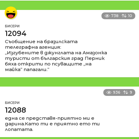
738
10
БИСЕРИ
12094
Съобщение на бразилската
телеграфна агенция:
„Изгубените в джунглата на Амазонка
туристи от българския град Перник
бяха открити по псуващите „на
майка“ папагали.“
936
9
БИСЕРИ
12088
една се представя-приятно ми е
дарина.Като ти е приятно ето ти
лопатата.