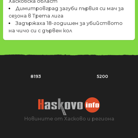
Хасковска област
Димитровград загуби първия си мач за
сезона в Трета лига
Задържаха 18-годишен за убийството
на чичо си с дървен кол
8193
5200
Новините от Хасково и региона