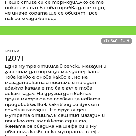
Пешо стига си се тормозил.Ако са те
поканили на сватба трябва да се ходи,
че иначе хората ще се обидят . Все
пак си младоженеца
648
9
БИСЕРИ
12071
Една мутра отишла в селски магазин и
започнал да тормози магазинерката.
Това какво е онова какво е . но на
магазинерката и писнало и на един
абажур казала е то ва е гъз е това
искам казал. На другиа ден викнал
друга мутра да се похвали за новата
придобивка. Виж какъв гъз си взех от
селския магазин . На другия ден
мутрата отишъл в саштия магазин и
поискал от колежката един гъз
жената се обадила на шефа си и му
обяснила какво иска мутрата . шефа