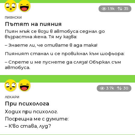
1.9k
35
ПИЯНСКИ
Пътят на пияния
Пиян мъж се вози в автобуса седнал до
възрастна жена. Тя му казва:
– Знаете ли, че отивате в ада така!
Пияният станал и се провикнал към шофьора:
– Спрете и ме пуснете да сляза! Объркал съм
автобуса.
3.7k
30
ЛЕКАРИ
При психолога
Ходих при психолог.
Посрещна ме с думите:
– К’во става, луд?