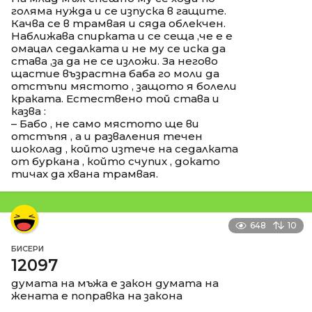
голяма нужда и се изпуска в гащите.
Качва се в трамвая и сяда облекчен.
Наближава спирката и се сеща ,че е е
омацал седалката и не му се иска да
става ,за да не се изложи. За негово
щастие възрастна баба го моли да
отстъпи мястото , защото я болели
краката. Естествено той става и
казва :
– Бабо , не само мястото ще ви
отстъпя , а и разваления течен
шоколад , който изтече на седалката
от буркана , който счупих , докато
тичах да хвана трамвая.
648
10
БИСЕРИ
12097
думата на мъжа е закон думата на
жената е поправка на закона