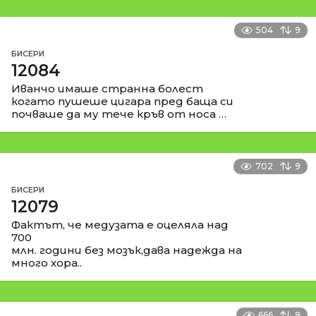
504
9
БИСЕРИ
12084
Иванчо имаше странна болест
когато пушеше цигара пред баща си
почваше да му тече кръв от носа …
702
9
БИСЕРИ
12079
Фактът, че медузата е оцеляла над
700
млн. години без мозък,дава надежда на
много хора..
666
9