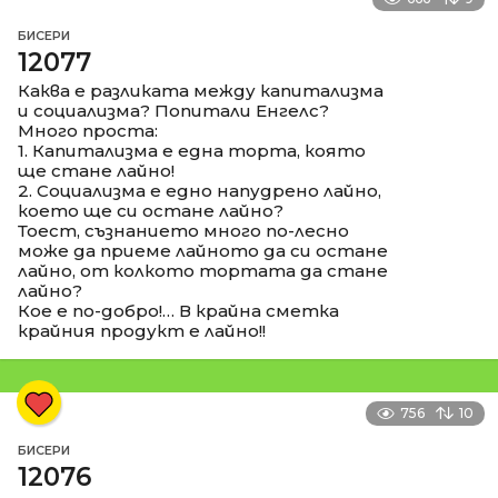
БИСЕРИ
12077
Каква е разликата между капитализма
и социализма? Попитали Енгелс?
Много проста:
1. Капитализма е една торта, която
ще стане лайно!
2. Социализма е едно напудрено лайно,
което ще си остане лайно?
Тоест, съзнанието много по-лесно
може да приеме лайното да си остане
лайно, от колкото тортата да стане
лайно?
Кое е по-добро!… В крайна сметка
крайния продукт е лайно!!
756
10
БИСЕРИ
12076