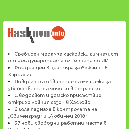
НОВИНИТЕ НА
HASKOVO.INFO
Сребърен медал за хасковски гимназист
от международната олимпиада по ИИ
Рожден ден в центъра за бежанци в
Харманли
Повдигнаха обвинение на младежа за
убийството на чичо си в Странско
С водосвет и дамско присъствие
откриха ловния сезон в Хасково
6 гола паднаха в контролата на
„Свиленград“ и „Любимец 2018“
37 нови свободни работни места в