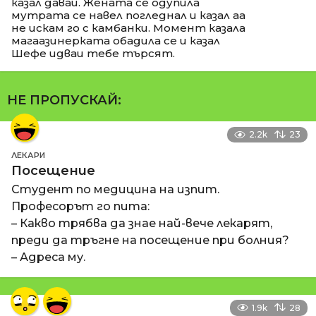
казал даваи. Жената се одупила
мутрата се навел погледнал и казал аа
не искам го с камбанки. Момент казала
магаазинерката обадила се и казал
Шефе идваи тебе търсят.
НЕ ПРОПУСКАЙ:
2.2k
23
ЛЕКАРИ
Посещение
Студент по медицина на изпит.
Професорът го пита:
– Какво трябва да знае най-вече лекарят,
преди да тръгне на посещение при болния?
– Адреса му.
1.9k
28