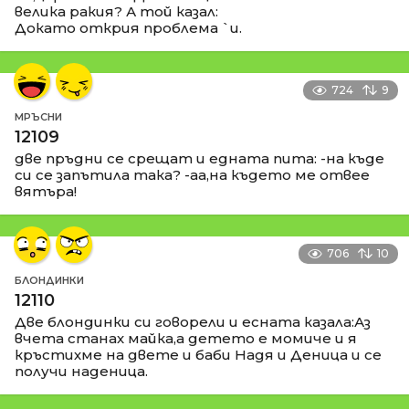
велика ракия? А той казал:
Докато открия проблема `и.
724
9
МРЪСНИ
12109
две пръдни се срещат и едната пита: -на къде
си се запътила така? -аа,на където ме отвее
вятъра!
706
10
БЛОНДИНКИ
12110
Две блондинки си говорели и есната казала:Аз
вчета станах майка,а детето е момиче и я
кръстихме на двете и баби Надя и Деница и се
получи наденица.