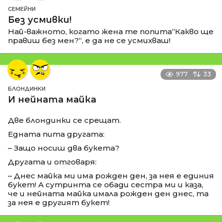
СЕМЕЙНИ
Без усмивки!
Най-важното, когато жена те попита“Какво ще
правиш без мен?“, е да не се усмихваш!
977
33
БЛОНДИНКИ
И нейната майка
Две блондинки се срещат.
Едната пита другата:
– Защо носиш два букета?
Другата и отговаря:
– Днес майка ми има рожден ден, за нея е единия
букет! А сутринта се обади сестра ми и каза,
че и нейната майка имала рожден ден днес, та
за нея е другият букет!