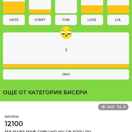
i
o
n
HATE
VOMIT
FUN
LOVE
LOL
1
OMG
ОЩЕ ОТ КАТЕГОРИЯ
БИСЕРИ
846
9
БИСЕРИ
12100
На млад мъж спешно му се ходи по