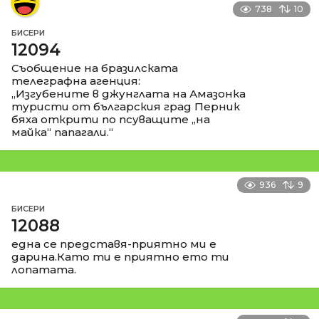
738
10
БИСЕРИ
12094
Съобщение на бразилската
телеграфна агенция:
„Изгубените в джунглата на Амазонка
туристи от българския град Перник
бяха открити по псуващите „на
майка“ папагали.“
936
9
БИСЕРИ
12088
една се представя-приятно ми е
дарина.Като ти е приятно ето ти
лопатата.