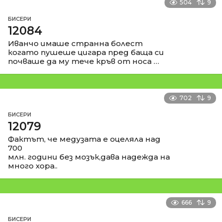
504
9
БИСЕРИ
12084
Иванчо имаше странна болест
когато пушеше цигара пред баща си
почваше да му тече кръв от носа …
702
9
БИСЕРИ
12079
Фактът, че медузата е оцеляла над
700
млн. години без мозък,дава надежда на
много хора..
666
9
БИСЕРИ