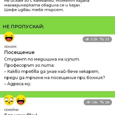
не искам го с камбанки. Момент казала
магаазинерката обадила се и казал
Шефе идваи тебе търсят.
НЕ ПРОПУСКАЙ:
2.2k
23
ЛЕКАРИ
Посещение
Студент по медицина на изпит.
Професорът го пита:
– Какво трябва да знае най-вече лекарят,
преди да тръгне на посещение при болния?
– Адреса му.
1.9k
28
СЕМЕЙНИ