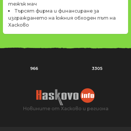
тежък мач
Търсят фирма и финансиране за
изграждането на южния обходен път на
Хасково
966
3305
Новините от Хасково и региона