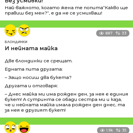
Без усмивки!
Най-важното, когато жена те попита“Какво ще
правиш без мен?“, е да не се усмихваш!
887
33
БЛОНДИНКИ
И нейната майка
Две блондинки се срещат.
Едната пита другата:
– Защо носиш два букета?
Другата и отговаря:
– Днес майка ми има рожден ден, за нея е единия
букет! А сутринта се обади сестра ми и каза,
че и нейната майка имала рожден ден днес, та
за нея е другият букет!
1.9k
35