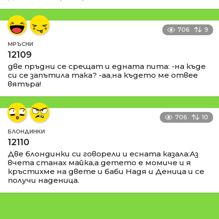
706
9
МРЪСНИ
12109
две пръдни се срещат и едната пита: -на къде
си се запътила така? -аа,на където ме отвее
вятъра!
706
10
БЛОНДИНКИ
12110
Две блондинки си говорели и есната казала:Аз
вчета станах майка,а детето е момиче и я
кръстихме на двете и баби Надя и Деница и се
получи наденица.