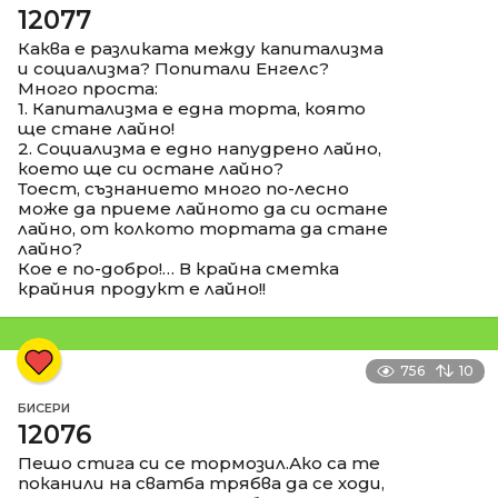
12077
Каква е разликата между капитализма
и социализма? Попитали Енгелс?
Много проста:
1. Капитализма е една торта, която
ще стане лайно!
2. Социализма е едно напудрено лайно,
което ще си остане лайно?
Тоест, съзнанието много по-лесно
може да приеме лайното да си остане
лайно, от колкото тортата да стане
лайно?
Кое е по-добро!… В крайна сметка
крайния продукт е лайно!!
756
10
БИСЕРИ
12076
Пешо стига си се тормозил.Ако са те
поканили на сватба трябва да се ходи,