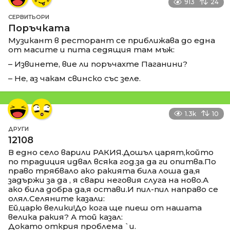
913
24
СЕРВИТЬОРИ
Поръчката
Музикант в ресторант се приближава до една
от масите и пита седящия там мъж:
– Извинете, вие ли поръчахте Паганини?
– Не, аз чакам свинско със зеле.
1.3k
10
ДРУГИ
12108
В едно село варили РАКИЯ.Дошъл царят,който
по традиция идвал всяка год.за да ги опитва.По
право трябвало ако ракията била лоша да,я
задържи за да , я свари неговия слуга на ново.А
ако била добра да,я остави.И пил-пил направо се
олял.Селяните казали:
Ей,царю велики!До кога ще пиеш от нашата
велика ракия? А той казал:
Докато открия проблема `и.