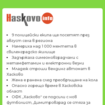
НОВИНИТЕ НА
HASKOVO.INFO
9 полицейски екипа ще посетят през
август села в региона
Намериха над 1 000 ментета в
свиленградско жилище
Задържаха симеоновградчани с
метамфетамин и електронни везни
Младеж строши вендинг автомат в
Хасково
Жена е ранена след преобръщане на кола
Опасно горещо време в Хасковска
област
ОФК „Хасково“ се подсили с нов
футболист, Димитровград се стяга за