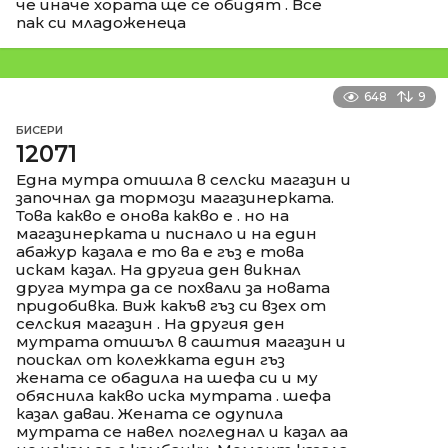
че иначе хората ще се обидят . Все
пак си младоженеца
648
9
БИСЕРИ
12071
Една мутра отишла в селски магазин и
започнал да тормози магазинерката.
Това какво е онова какво е . но на
магазинерката и писнало и на един
абажур казала е то ва е гъз е това
искам казал. На другиа ден викнал
друга мутра да се похвали за новата
придобивка. Виж какъв гъз си взех от
селския магазин . На другия ден
мутрата отишъл в саштия магазин и
поискал от колежката един гъз
жената се обадила на шефа си и му
обяснила какво иска мутрата . шефа
казал даваи. Жената се одупила
мутрата се навел погледнал и казал аа