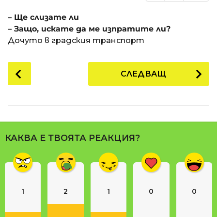
– Ще слизате ли
– Защо, искате да ме изпратите ли?
Дочуто в градския транспорт
P
СЛЕДВАЩ
o
s
t
P
a
КАКВА Е ТВОЯТА РЕАКЦИЯ?
g
i
n
a
1
2
1
0
0
t
i