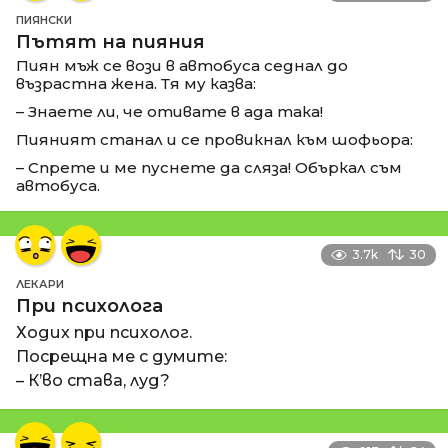
ПИЯНСКИ
Пътят на пияния
Пиян мъж се вози в автобуса седнал до
възрастна жена. Тя му казва:
– Знаете ли, че отивате в ада така!
Пияният станал и се провикнал към шофьора:
– Спрете и ме пуснете да сляза! Объркал съм
автобуса.
3.7k
30
ЛЕКАРИ
При психолога
Ходих при психолог.
Посрещна ме с думите:
– К’во става, луд?