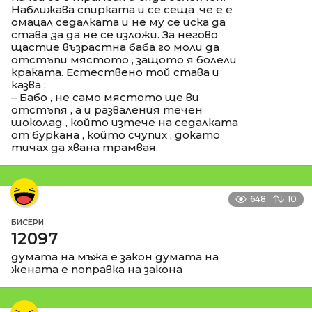
Наближава спирката и се сеща ,че е е
омацал седалката и не му се иска да
става ,за да не се изложи. За негово
щастие възрастна баба го моли да
отстъпи мястото , защото я болели
краката. Естествено той става и
казва :
– Бабо , не само мястото ще ви
отстъпя , а и разваления течен
шоколад , който изтече на седалката
от буркана , който счупих , докато
тичах да хвана трамвая.
648
10
БИСЕРИ
12097
думата на мъжа е закон думата на
жената е поправка на закона