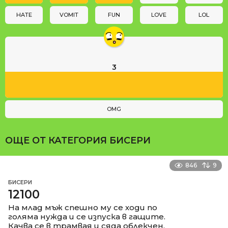
o
n
HATE
VOMIT
FUN
LOVE
LOL
3
OMG
ОЩЕ ОТ КАТЕГОРИЯ
БИСЕРИ
846
9
БИСЕРИ
12100
На млад мъж спешно му се ходи по
голяма нужда и се изпуска в гащите.
Качва се в трамвая и сяда облекчен.