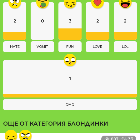
n
a
2
0
3
2
2
t
i
o
n
HATE
VOMIT
FUN
LOVE
LOL
1
OMG
ОЩЕ ОТ КАТЕГОРИЯ
БЛОНДИНКИ
887
33