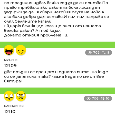
по традиция идвал всяка год.за да ги опитва.По
право трябвало ако ракията била лоша да,я
задържи за да , я свари неговия слуга на ново.А
ако била добра да,я остави.И пил-пил направо се
олял.Селяните казали:
Ей,царю велики!До кога ще пиеш от нашата
велика ракия? А той казал:
Докато открия проблема `и.
706
9
МРЪСНИ
12109
две пръдни се срещат и едната пита: -на къде
си се запътила така? -аа,на където ме отвее
вятъра!
706
10
БЛОНДИНКИ
12110