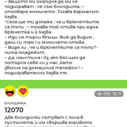
– Защото ми омръзна да ми се
подиграват , че съм блондинка. –
отговаря момичето .Тогава барманът
казва .
-Сега ще ти докажа , че и брюнетките
са тъпи . – тогава той отива при една
брюнетка и й казва .
– Иди се търси вкъщи. Виж да видим ,
дали си там !-и момичето отива .
– Видя ли , че и брюнетките са тъпи?-
пита младежът .
– Да, наистина ! Аз, ако бях щях да
потърся себе си у нас ,като
звънна на домашния телефон ! –
подигравателно казва тя .
396
11
БЛОНДИНКИ
12070
Две блондинки пътуват с кола в
пустинята, и им свършва горивото.