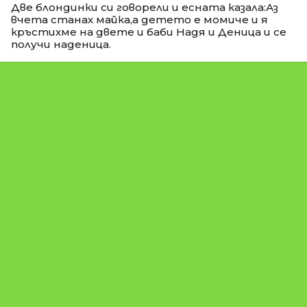
Две блондинки си говорели и есната казала:Аз
вчета станах майка,а детето е момиче и я
кръстихме на двете и баби Надя и Деница и се
получи наденица.