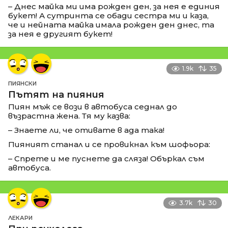
– Днес майка ми има рожден ден, за нея е единия
букет! А сутринта се обади сестра ми и каза,
че и нейната майка имала рожден ден днес, та
за нея е другият букет!
1.9k
35
ПИЯНСКИ
Пътят на пияния
Пиян мъж се вози в автобуса седнал до
възрастна жена. Тя му казва:
– Знаете ли, че отивате в ада така!
Пияният станал и се провикнал към шофьора:
– Спрете и ме пуснете да сляза! Объркал съм
автобуса.
3.7k
30
ЛЕКАРИ