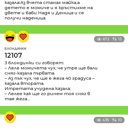
казала:Аз вчета станах майка,а
детето е момиче и я кръстихме на
двете и баби Надя и Деница и се
получи наденица.
672
12
БЛОНДИНКИ
12107
3 блондинки си говорят:
– Леле момичета чух, че утре ще вали
сняг-казала първата.
– Аз пък чух, че ще е жега 40 градуса –
казала втората.
Итретата учудена казала:
– Лелее как ще го ринем тоя сняг в
тая жега…
435
10