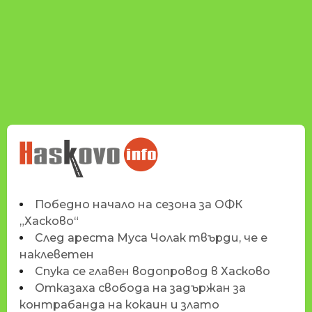
НОВИНИТЕ НА
HASKOVO.INFO
Победно начало на сезона за ОФК
„Хасково“
След ареста Муса Чолак твърди, че е
наклеветен
Спука се главен водопровод в Хасково
Отказаха свобода на задържан за
контрабанда на кокаин и злато