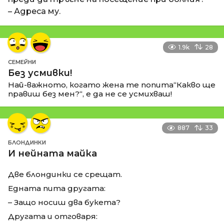
– Адреса му.
1.9k
28
СЕМЕЙНИ
Без усмивки!
Най-важното, когато жена те попита“Какво ще
правиш без мен?“, е да не се усмихваш!
887
33
БЛОНДИНКИ
И нейната майка
Две блондинки се срещат.
Едната пита другата:
– Защо носиш два букета?
Другата и отговаря: