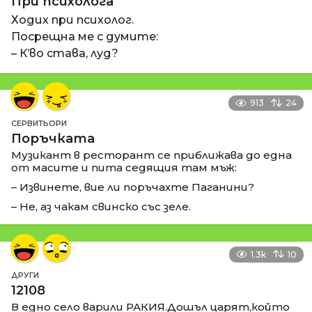
При психолога
Ходих при психолог.
Посрещна ме с думите:
– К’во става, луд?
913
24
СЕРВИТЬОРИ
Поръчката
Музикант в ресторант се приближава до една
от масите и пита седящия там мъж:
– Извинете, вие ли поръчахте Паганини?
– Не, аз чакам свинско със зеле.
1.3k
10
ДРУГИ
12108
В едно село варили РАКИЯ.Дошъл царят,който