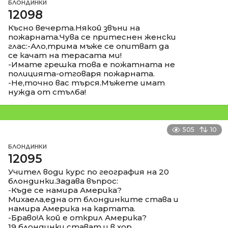
БЛОНДИНКИ
12098
Късно вечерта.Някой звъни на
пожарната.Чува се притеснен женски
глас:-Ало,трима мъже се опитват да
се качат на терасата ми!
-Имате грешка това е пожатната не
полицията-отговаря пожарната.
-Не,точно вас търся.Мъжете имат
нужда от стълба!
505
10
БЛОНДИНКИ
12095
Учител води курс по география на 20
блондинки.Задава въпрос:
-Къде се намира Америка?
Михаела,една от блондинките става и
намира Америка на картата.
-Браво!А кой е открил Америка?
19 блондинки стават и в хор