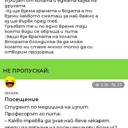
Излизат от колата и едната казва на
другата
-Аз ще взема храната и водата а ти
вземи каквото смяташ за най-важно а
аз ще вървя пред теб.
Тръгват те и по едно време тази
която води се обръща и пита.
-Защо взе вратата на колата.
Втората блондинка-За да може
когато ни стане много топло да си
отворим прозореца.
НЕ ПРОПУСКАЙ:
2.2k
23
ЛЕКАРИ
Посещение
Студент по медицина на изпит.
Професорът го пита:
– Какво трябва да знае най-вече лекарят,
преди да тръгне на посещение при болния?