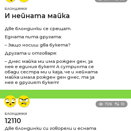
БЛОНДИНКИ
И нейната майка
Две блондинки се срещат.
Едната пита другата:
– Защо носиш два букета?
Другата и отговаря:
– Днес майка ми има рожден ден, за
нея е единия букет! А сутринта се
обади сестра ми и каза, че и нейната
майка имала рожден ден днес, та за
нея е другият букет!
706
10
БЛОНДИНКИ
12110
Две блондинки си говорели и есната