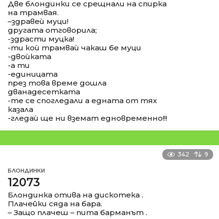
Две блондинки се срещнали на спирка
на трамвая.
–здравеѝ муци!
другата отговорила;
-здрасти муцка!
-ти коѝ трамваѝ чакаш бе муци
-двоѝката
-а ти
-единицата
през това време дошла
дванадесетката
-те се спогледали а едната от тях
казала
-гледаѝ ще ни вземат едновременно!!!
342
9
БЛОНДИНКИ
12073
Блондинка отива на дискотека .
Плачейки сяда на бара.
– Защо плачеш – пита барманът .