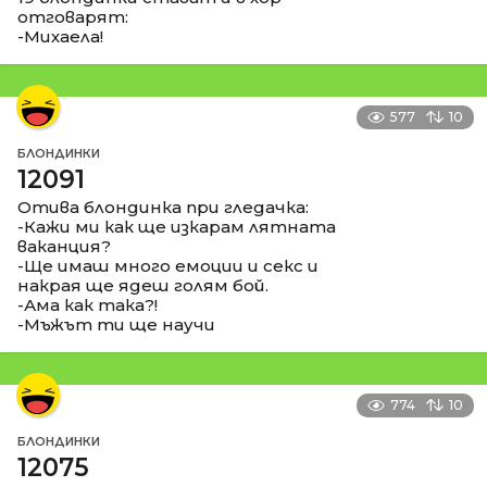
отговарят:
-Михаела!
577
10
БЛОНДИНКИ
12091
Отива блондинка при гледачка:
-Кажи ми как ще изкарам лятната
ваканция?
-Ще имаш много емоции и секс и
накрая ще ядеш голям бой.
-Ама как така?!
-Мъжът ти ще научи
774
10
БЛОНДИНКИ
12075