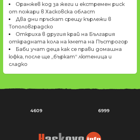
Оранжев код за жеги и екстремен риск
от пожари в Хасковска област
Два дни пръскат срещу кърлежи в
Тополовградско
Откриха в другия край на България
открадната кола на кмета на Пъстрогор
Баби учат деца как се прави домашна
юфка, после ще „бъркат“ лютеница и
сладко
4609
6999