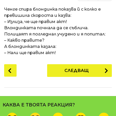
Ченге спира блондинка показва й с колко е
превишила скороста и казва:
– Излиза, че ще правим акт!
Bлондинката почнала да се съблича.
Полицаят я погледнал учудено и я попитал:
– Какво правите?
А блондинката казала:
– Нали ще правим акт!
P
СЛЕДВАЩ
o
s
t
P
a
КАКВА Е ТВОЯТА РЕАКЦИЯ?
g
i