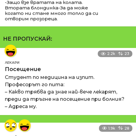
-Защо взе вратата на колата.
Втората блондинка-За да може
когато ни стане много топло да си
отворим прозореца.
НЕ ПРОПУСКАЙ:
2.2k
23
ЛЕКАРИ
Посещение
Студент по медицина на изпит.
Професорът го пита:
– Какво трябва да знае най-вече лекарят,
преди да тръгне на посещение при болния?
– Адреса му.
1.9k
28