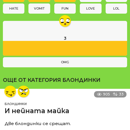
o
n
HATE
VOMIT
FUN
LOVE
LOL
3
OMG
ОЩЕ ОТ КАТЕГОРИЯ
БЛОНДИНКИ
905
33
БЛОНДИНКИ
И нейната майка
Две блондинки се срещат.