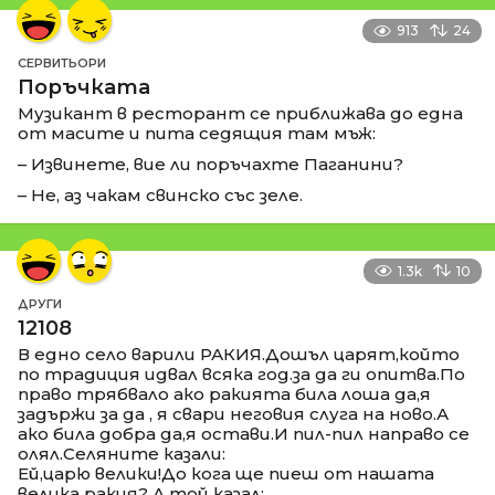
913
24
СЕРВИТЬОРИ
Поръчката
Музикант в ресторант се приближава до една
от масите и пита седящия там мъж:
– Извинете, вие ли поръчахте Паганини?
– Не, аз чакам свинско със зеле.
1.3k
10
ДРУГИ
12108
В едно село варили РАКИЯ.Дошъл царят,който
по традиция идвал всяка год.за да ги опитва.По
право трябвало ако ракията била лоша да,я
задържи за да , я свари неговия слуга на ново.А
ако била добра да,я остави.И пил-пил направо се
олял.Селяните казали:
Ей,царю велики!До кога ще пиеш от нашата
велика ракия? А той казал: