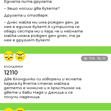
Едната пита другата:
– Защо носиш два букета?
Другата и отговаря:
– Днес майка ми има рожден ден, за
нея е единия букет! А сутринта се
обади сестра ми и каза, че и нейната
майка имала рожден ден днес, та за
нея е другият букет!
706
10
БЛОНДИНКИ
12110
Две блондинки си говорели и есната
казала:Аз вчета станах майка,а
детето е момиче и я кръстихме на
двете и баби Надя и Деница и се
получи наденица.