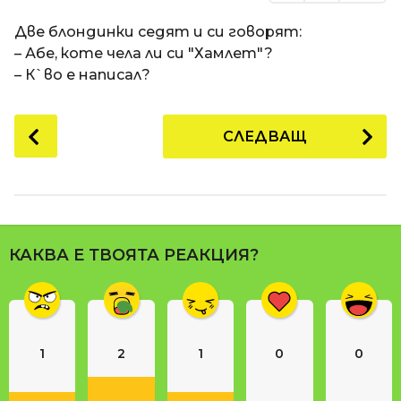
Две блондинки седят и си говорят:
– Абе, коте чела ли си "Хамлет"?
– К`во е написал?
P
СЛЕДВАЩ
o
s
t
P
a
КАКВА Е ТВОЯТА РЕАКЦИЯ?
g
i
n
a
1
2
1
0
0
t
i