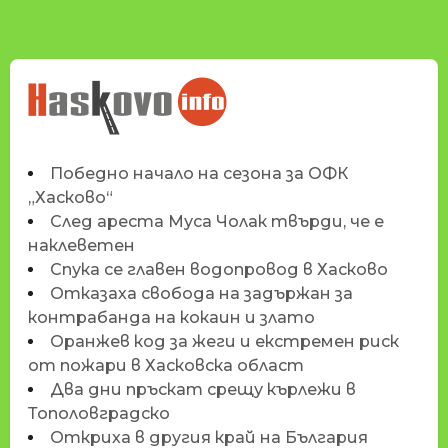
НОВИНИТЕ НА
HASKOVO.INFO
Победно начало на сезона за ОФК
„Хасково“
След ареста Муса Чолак твърди, че е
наклеветен
Спука се главен водопровод в Хасково
Отказаха свобода на задържан за
контрабанда на кокаин и злато
Оранжев код за жеги и екстремен риск
от пожари в Хасковска област
Два дни пръскат срещу кърлежи в
Тополовградско
Откриха в другия край на България