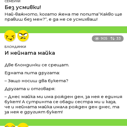
СЕМЕЙНИ
Без усмивки!
Най-важното, когато жена те попита“Какво ще
правиш без мен?“, е да не се усмихваш!
905
33
БЛОНДИНКИ
И нейната майка
Две блондинки се срещат.
Едната пита другата:
– Защо носиш два букета?
Другата и отговаря:
– Днес майка ми има рожден ден, за нея е единия
букет! А сутринта се обади сестра ми и каза,
че и нейната майка имала рожден ден днес, та
за нея е другият букет!