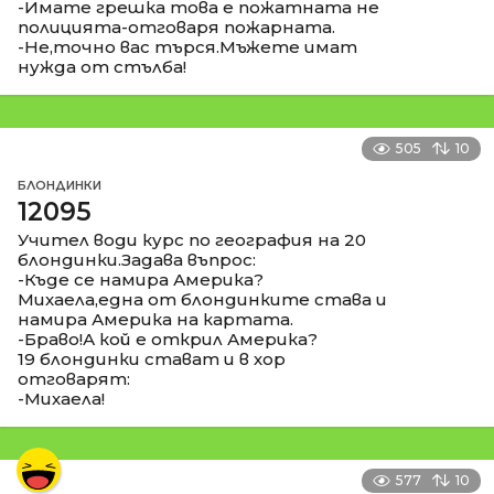
-Имате грешка това е пожатната не
полицията-отговаря пожарната.
-Не,точно вас търся.Мъжете имат
нужда от стълба!
505
10
БЛОНДИНКИ
12095
Учител води курс по география на 20
блондинки.Задава въпрос:
-Къде се намира Америка?
Михаела,една от блондинките става и
намира Америка на картата.
-Браво!А кой е открил Америка?
19 блондинки стават и в хор
отговарят:
-Михаела!
577
10