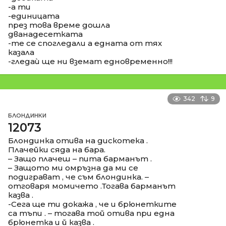
-а ти
-единицата
през това време дошла
дванадесетката
-те се спогледали а едната от тях
казала
-гледаѝ ще ни вземат едновременно!!!
342
9
БЛОНДИНКИ
12073
Блондинка отива на дискотека .
Плачейки сяда на бара.
– Защо плачеш – пита барманът .
– Защото ми омръзна да ми се
подиграват , че съм блондинка. –
отговаря момичето .Тогава барманът
казва .
-Сега ще ти докажа , че и брюнетките
са тъпи . – тогава той отива при една
брюнетка и й казва .