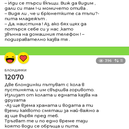
– Иди се търси вкъщи. Виж да видим ,
дали си там !-и момичето отива .
– Видя ли , че и брюнетките са тъпи?-
пита младежът .
– Да, наистина ! Аз, ако бях щях да
потърся себе си у нас ,като
звънна на домашния телефон ! –
подигравателно казва тя .
396
11
БЛОНДИНКИ
12070
Две блондинки пътуват с кола в
пустинята, и им свършва горивото.
Излизат от колата и едната казва на
другата
-Аз ще взема храната и водата а ти
вземи каквото смяташ за най-важно а
аз ще вървя пред теб.
Тръгват те и по едно време тази
която води се обръща и пита.