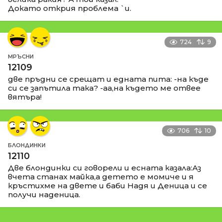
Докато открия проблема `и.
724
9
МРЪСНИ
12109
две пръдни се срещат и едната пита: -на къде
си се запътила така? -аа,на където ме отвее
вятъра!
706
10
БЛОНДИНКИ
12110
Две блондинки си говорели и есната казала:Аз
вчета станах майка,а детето е момиче и я
кръстихме на двете и баби Надя и Деница и се
получи наденица.