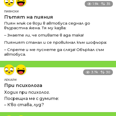
1.9k
35
ПИЯНСКИ
Пътят на пияния
Пиян мъж се вози в автобуса седнал до
възрастна жена. Тя му казва:
– Знаете ли, че отивате в ада така!
Пияният станал и се провикнал към шофьора:
– Спрете и ме пуснете да сляза! Объркал съм
автобуса.
3.7k
30
ЛЕКАРИ
При психолога
Ходих при психолог.
Посрещна ме с думите:
– К’во става, луд?