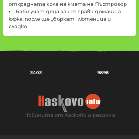
открадната кола на кмета на Пъстрогор
Баби учат деца как се прави домашна
юфка, после ще „бъркат“ лютеница и
сладко
3403
9898
Новините от Хасково и региона