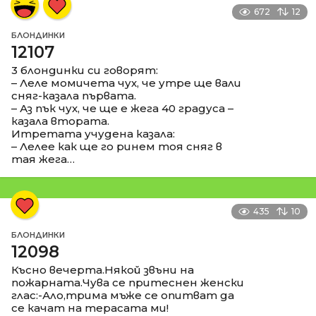
672
12
БЛОНДИНКИ
12107
3 блондинки си говорят:
– Леле момичета чух, че утре ще вали
сняг-казала първата.
– Аз пък чух, че ще е жега 40 градуса –
казала втората.
Итретата учудена казала:
– Лелее как ще го ринем тоя сняг в
тая жега…
435
10
БЛОНДИНКИ
12098
Късно вечерта.Някой звъни на
пожарната.Чува се притеснен женски
глас:-Ало,трима мъже се опитват да
се качат на терасата ми!