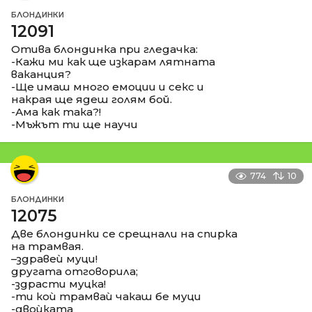
БЛОНДИНКИ
12091
Отива блондинка при гледачка:
-Кажи ми как ще изкарам лятната
ваканция?
-Ще имаш много емоции и секс и
накрая ще ядеш голям бой.
-Ама как така?!
-Мъжът ти ще научи
774
10
БЛОНДИНКИ
12075
Две блондинки се срещнали на спирка
на трамвая.
–здравеѝ муци!
другата отговорила;
-здрасти муцка!
-ти коѝ трамваѝ чакаш бе муци
-двоѝката