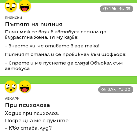
1.9k
35
ПИЯНСКИ
Пътят на пияния
Пиян мъж се вози в автобуса седнал до
възрастна жена. Тя му казва:
– Знаете ли, че отивате в ада така!
Пияният станал и се провикнал към шофьора:
– Спрете и ме пуснете да сляза! Объркал съм
автобуса.
3.7k
30
ЛЕКАРИ
При психолога
Ходих при психолог.
Посрещна ме с думите:
– К’во става, луд?