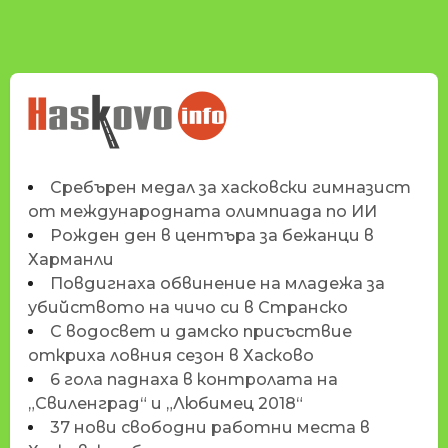
НОВИНИТЕ НА
HASKOVO.INFO
Сребърен медал за хасковски гимназист
от международната олимпиада по ИИ
Рожден ден в центъра за бежанци в
Харманли
Повдигнаха обвинение на младежа за
убийството на чичо си в Странско
С водосвет и дамско присъствие
откриха ловния сезон в Хасково
6 гола паднаха в контролата на
„Свиленград“ и „Любимец 2018“
37 нови свободни работни места в