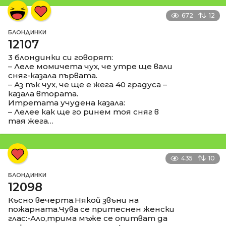
672
12
БЛОНДИНКИ
12107
3 блондинки си говорят:
– Леле момичета чух, че утре ще вали
сняг-казала първата.
– Аз пък чух, че ще е жега 40 градуса –
казала втората.
Итретата учудена казала:
– Лелее как ще го ринем тоя сняг в
тая жега…
435
10
БЛОНДИНКИ
12098
Късно вечерта.Някой звъни на
пожарната.Чува се притеснен женски
глас:-Ало,трима мъже се опитват да