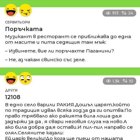
913
24
СЕРВИТЬОРИ
Поръчката
Музикант в ресторант се приближава до една
от масите и пита седящия там мъж:
– Извинете, вие ли поръчахте Паганини?
– Не, аз чакам свинско със зеле.
1.3k
10
ДРУГИ
12108
В едно село варили РАКИЯ.Дошъл царят,който
по традиция идвал всяка год.за да ги опитва.По
право трябвало ако ракията била лоша да,я
задържи за да , я свари неговия слуга на ново.А
ако била добра да,я остави.И пил-пил направо се
олял.Селяните казали:
Ей,царю велики!До кога ще пиеш от нашата