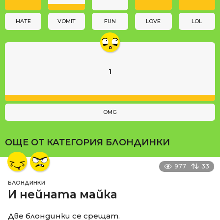
o
n
HATE
VOMIT
FUN
LOVE
LOL
1
OMG
ОЩЕ ОТ КАТЕГОРИЯ
БЛОНДИНКИ
977
33
БЛОНДИНКИ
И нейната майка
Две блондинки се срещат.