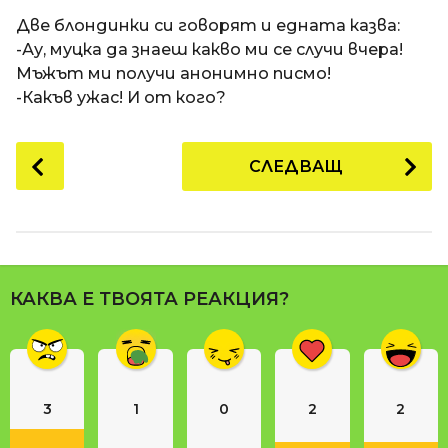
a
t
п
Две блондинки си говорят и едната казва:
i
р
-Ау, муцка да знаеш какво ми се случи вчера!
е
Мъжът ми получи анонимно писмо!
д
-Какъв ужас! И от кого?
и
1
P
СЛЕДВАЩ
8
o
г
s
о
t
д
P
и
a
н
КАКВА Е ТВОЯТА РЕАКЦИЯ?
g
и
i
п
n
р
е
a
д
3
1
0
2
2
t
и
i