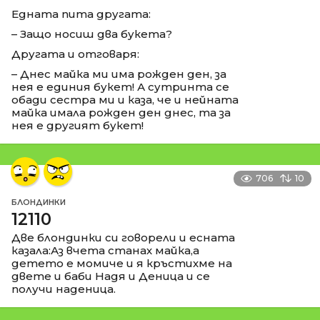
Едната пита другата:
– Защо носиш два букета?
Другата и отговаря:
– Днес майка ми има рожден ден, за
нея е единия букет! А сутринта се
обади сестра ми и каза, че и нейната
майка имала рожден ден днес, та за
нея е другият букет!
706
10
БЛОНДИНКИ
12110
Две блондинки си говорели и есната
казала:Аз вчета станах майка,а
детето е момиче и я кръстихме на
двете и баби Надя и Деница и се
получи наденица.