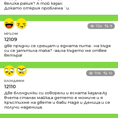
велика ракия? А той казал:
Докато открия проблема `и.
724
9
МРЪСНИ
12109
две пръдни се срещат и едната пита: -на къде
си се запътила така? -аа,на където ме отвее
вятъра!
706
10
БЛОНДИНКИ
12110
Две блондинки си говорели и есната казала:Аз
вчета станах майка,а детето е момиче и я
кръстихме на двете и баби Надя и Деница и се
получи наденица.