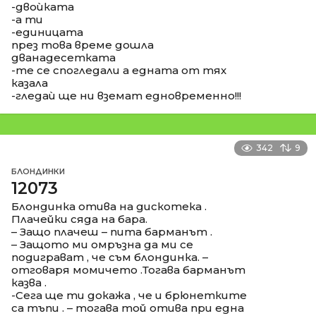
-двоѝката
-а ти
-единицата
през това време дошла
дванадесетката
-те се спогледали а едната от тях
казала
-гледаѝ ще ни вземат едновременно!!!
342
9
БЛОНДИНКИ
12073
Блондинка отива на дискотека .
Плачейки сяда на бара.
– Защо плачеш – пита барманът .
– Защото ми омръзна да ми се
подиграват , че съм блондинка. –
отговаря момичето .Тогава барманът
казва .
-Сега ще ти докажа , че и брюнетките
са тъпи . – тогава той отива при една