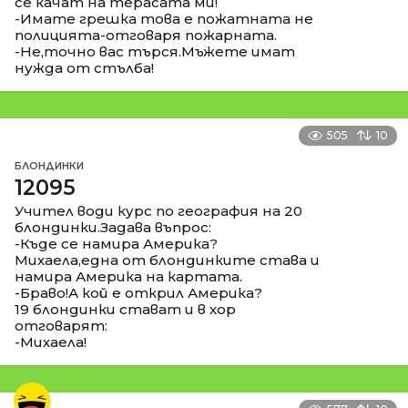
се качат на терасата ми!
-Имате грешка това е пожатната не
полицията-отговаря пожарната.
-Не,точно вас търся.Мъжете имат
нужда от стълба!
505
10
БЛОНДИНКИ
12095
Учител води курс по география на 20
блондинки.Задава въпрос:
-Къде се намира Америка?
Михаела,една от блондинките става и
намира Америка на картата.
-Браво!А кой е открил Америка?
19 блондинки стават и в хор
отговарят:
-Михаела!