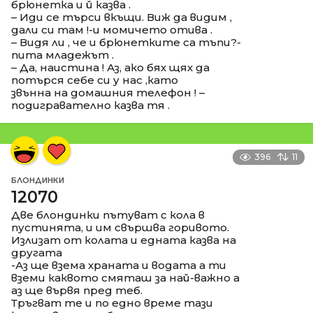
брюнетка и й казва .
– Иди се търси вкъщи. Виж да видим ,
дали си там !-и момичето отива .
– Видя ли , че и брюнетките са тъпи?-
пита младежът .
– Да, наистина ! Аз, ако бях щях да
потърся себе си у нас ,като
звънна на домашния телефон ! –
подигравателно казва тя .
396
11
БЛОНДИНКИ
12070
Две блондинки пътуват с кола в
пустинята, и им свършва горивото.
Излизат от колата и едната казва на
другата
-Аз ще взема храната и водата а ти
вземи каквото смяташ за най-важно а
аз ще вървя пред теб.
Тръгват те и по едно време тази