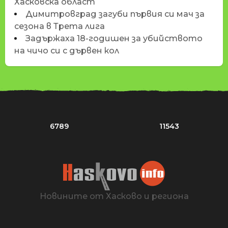
Хасковска област
Димитровград загуби първия си мач за
сезона в Трета лига
Задържаха 18-годишен за убийството
на чичо си с дървен кол
6789
11543
Новините от Хасково и региона