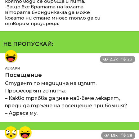
която води се обръща и пита.
-Защо взе вратата на колата.
Втората блондинка-За да може
когато ни стане много топло да си
отворим прозореца.
НЕ ПРОПУСКАЙ:
2.2k
23
ЛЕКАРИ
Посещение
Студент по медицина на изпит.
Професорът го пита:
– Какво трябва да знае най-вече лекарят,
преди да тръгне на посещение при болния?
– Адреса му.
1.9k
28