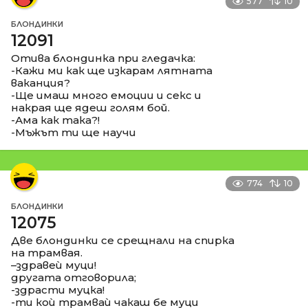
577
10
БЛОНДИНКИ
12091
Отива блондинка при гледачка:
-Кажи ми как ще изкарам лятната
ваканция?
-Ще имаш много емоции и секс и
накрая ще ядеш голям бой.
-Ама как така?!
-Мъжът ти ще научи
774
10
БЛОНДИНКИ
12075
Две блондинки се срещнали на спирка
на трамвая.
–здравеѝ муци!
другата отговорила;
-здрасти муцка!
-ти коѝ трамваѝ чакаш бе муци