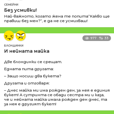
СЕМЕЙНИ
Без усмивки!
Най-важното, когато жена те попита“Какво ще
правиш без мен?“, е да не се усмихваш!
977
33
БЛОНДИНКИ
И нейната майка
Две блондинки се срещат.
Едната пита другата:
– Защо носиш два букета?
Другата и отговаря:
– Днес майка ми има рожден ден, за нея е единия
букет! А сутринта се обади сестра ми и каза,
че и нейната майка имала рожден ден днес, та
за нея е другият букет!