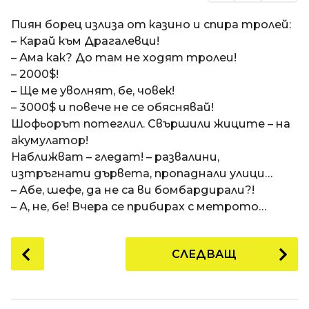
Пиян борец излиза от казино и спира тролей:
– Карай към Драгалевци!
– Ама как? До там не ходят тролеи!
– 2000$!
– Ще ме уволнят, бе, човек!
– 3000$ и повече не се обяснявай!
Шофьорът потеглил. Свършили жиците – на
акумулатор!
Наближват – гледат! – развалини,
изтръгнати дървета, пропаднали улици…
– Абе, шефе, да не са ви бомбардирали?!
– А, не, бе! Вчера се прибирах с метрото…
P
СЛЕДВАЩ
o
s
t