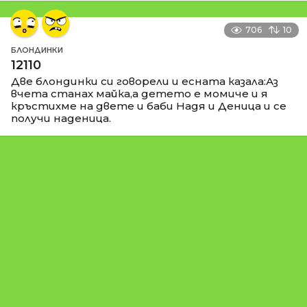
706
10
БЛОНДИНКИ
12110
Две блондинки си говорели и есната казала:Аз
вчета станах майка,а детето е момиче и я
кръстихме на двете и баби Надя и Деница и се
получи наденица.