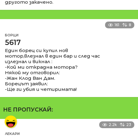
другото закачено.
161
8
БОРЦИ
5617
Един борец си купил нов
мотор,влезнал в един бар и след час
излезнал и викнал :
-Кой ми открадна мотора?
Някой му отговорил:
-Жан Клод Ван Дам.
Борецът заявил:
-Ще ги убия и четиримата!
НЕ ПРОПУСКАЙ:
2.2k
23
ЛЕКАРИ