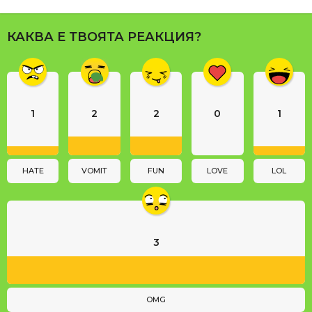
P
a
КАКВА Е ТВОЯТА РЕАКЦИЯ?
g
i
n
a
1
2
2
0
1
t
i
o
n
HATE
VOMIT
FUN
LOVE
LOL
3
OMG