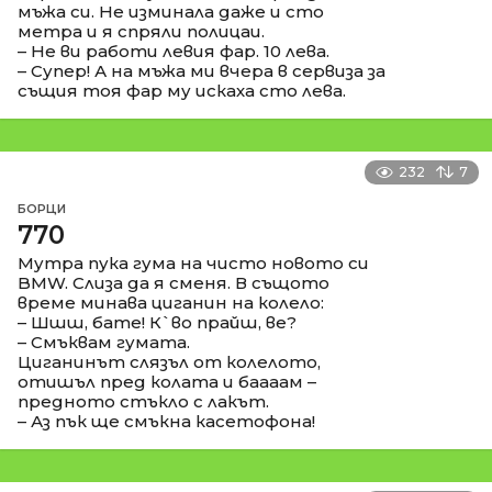
мъжа си. Не изминала даже и сто
метра и я спряли полицаи.
– Не ви работи левия фар. 10 лева.
– Супер! А на мъжа ми вчера в сервиза за
същия тоя фар му искаха сто лева.
232
7
БОРЦИ
770
Мутра пука гума на чисто новото си
BMW. Слиза да я сменя. В същото
време минава циганин на колело:
– Шшш, бате! К`во прайш, ве?
– Смъквам гумата.
Циганинът слязъл от колелото,
отишъл пред колата и баааам –
предното стъкло с лакът.
– Аз пък ще смъкна касетофона!