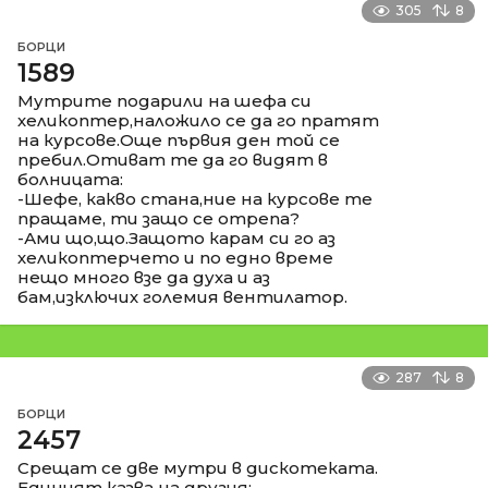
305
8
БОРЦИ
1589
Мутрите подарили на шефа си
хеликоптер,наложило се да го пратят
на курсове.Още първия ден той се
пребил.Отиват те да го видят в
болницата:
-Шефе, какво стана,ние на курсове те
пращаме, ти защо се отрепа?
-Ами що,що.Защото карам си го аз
хеликоптерчето и по едно време
нещо много взе да духа и аз
бам,изключих големия вентилатор.
287
8
БОРЦИ
2457
Срещат се две мутри в дискотеката.
Единият казва на другия: