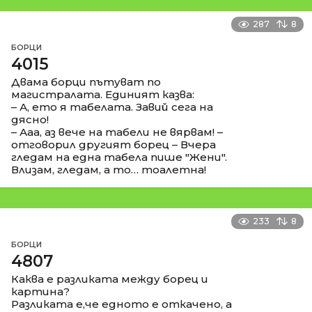
287
8
БОРЦИ
4015
Двама борци пътуват по
магистралата. Единият казва:
– А, ето я табелата. Завий сега на
дясно!
– Ааа, аз вече на табели не вярвам! –
отговорил другият борец – Вчера
гледам на една табела пише "Жени".
Влизам, гледам, а то… тоалетна!
233
8
БОРЦИ
4807
Каква е разликата между борец и
картина?
Разликата е,че едното е откачено, а