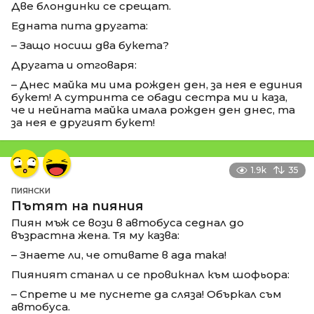
Две блондинки се срещат.
Едната пита другата:
– Защо носиш два букета?
Другата и отговаря:
– Днес майка ми има рожден ден, за нея е единия
букет! А сутринта се обади сестра ми и каза,
че и нейната майка имала рожден ден днес, та
за нея е другият букет!
1.9k
35
ПИЯНСКИ
Пътят на пияния
Пиян мъж се вози в автобуса седнал до
възрастна жена. Тя му казва:
– Знаете ли, че отивате в ада така!
Пияният станал и се провикнал към шофьора:
– Спрете и ме пуснете да сляза! Объркал съм
автобуса.