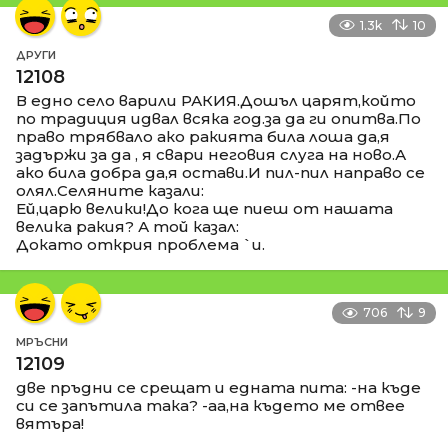
1.3k
10
ДРУГИ
12108
В едно село варили РАКИЯ.Дошъл царят,който
по традиция идвал всяка год.за да ги опитва.По
право трябвало ако ракията била лоша да,я
задържи за да , я свари неговия слуга на ново.А
ако била добра да,я остави.И пил-пил направо се
олял.Селяните казали:
Ей,царю велики!До кога ще пиеш от нашата
велика ракия? А той казал:
Докато открия проблема `и.
706
9
МРЪСНИ
12109
две пръдни се срещат и едната пита: -на къде
си се запътила така? -аа,на където ме отвее
вятъра!