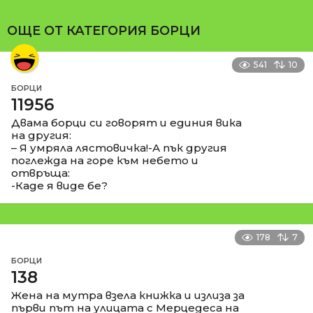
ОЩЕ ОТ КАТЕГОРИЯ
БОРЦИ
541
10
БОРЦИ
11956
Двама борци си говорят и единия вика
на другия:
– Я умряла лястовичка!-А пък другия
поглежда на горе към небето и
отвръща:
-Каде я виде бе?
178
7
БОРЦИ
138
Жена на мутра взела книжка и излиза за
първи път на улицата с Мерцедеса на