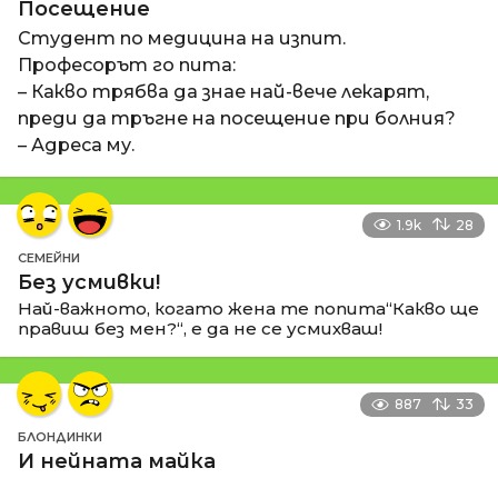
Посещение
Студент по медицина на изпит.
Професорът го пита:
– Какво трябва да знае най-вече лекарят,
преди да тръгне на посещение при болния?
– Адреса му.
1.9k
28
СЕМЕЙНИ
Без усмивки!
Най-важното, когато жена те попита“Какво ще
правиш без мен?“, е да не се усмихваш!
887
33
БЛОНДИНКИ
И нейната майка