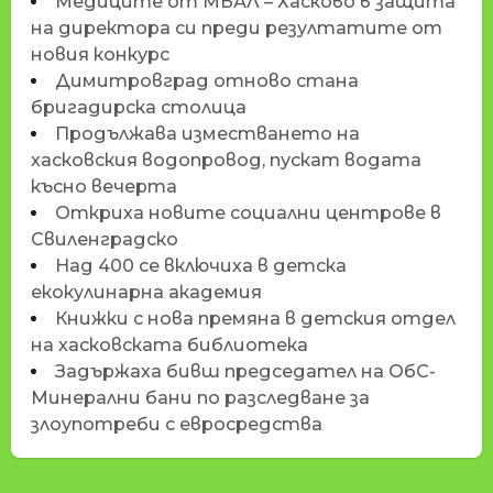
Медиците от МБАЛ – Хасково в защита
на директора си преди резултатите от
новия конкурс
Димитровград отново стана
бригадирска столица
Продължава изместването на
хасковския водопровод, пускат водата
късно вечерта
Откриха новите социални центрове в
Свиленградско
Над 400 се включиха в детска
екокулинарна академия
Книжки с нова премяна в детския отдел
на хасковската библиотека
Задържаха бивш председател на ОбС-
Минерални бани по разследване за
злоупотреби с евросредства