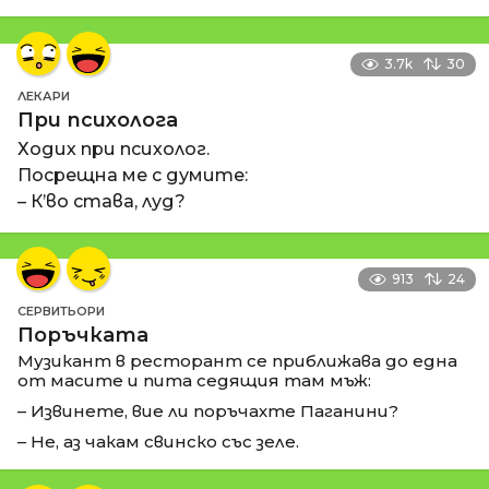
3.7k
30
ЛЕКАРИ
При психолога
Ходих при психолог.
Посрещна ме с думите:
– К’во става, луд?
913
24
СЕРВИТЬОРИ
Поръчката
Музикант в ресторант се приближава до една
от масите и пита седящия там мъж:
– Извинете, вие ли поръчахте Паганини?
– Не, аз чакам свинско със зеле.