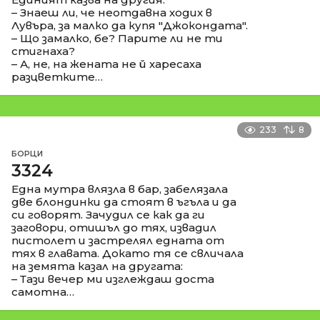
– Знаеш ли, че неотдавна ходих в
Лувъра, за малко да купя "Джокондата".
– Що замалко, бе? Парите ли не ти
стигнаха?
– А, не, на жената не й харесаха
разцветките…
233
8
БОРЦИ
3324
Една мутра влязла в бар, забелязала
две блондинки да стоят в ъгъла и да
си говорят. Зачудил се как да ги
заговори, отишъл до тях, извадил
пистолет и застрелял едната от
тях в главата. Докато тя се свличала
на земята казал на другата:
– Тази вечер ми изглеждаш доста
самотна…