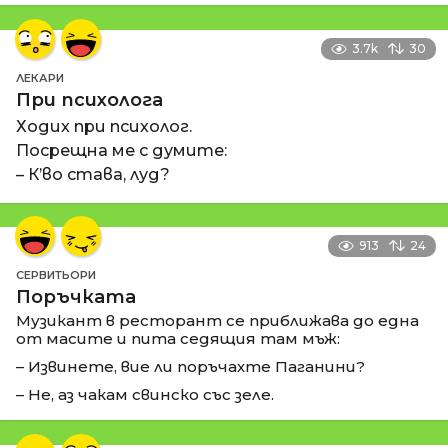
3.7k
30
ЛЕКАРИ
При психолога
Ходих при психолог.
Посрещна ме с думите:
– К’во става, луд?
913
24
СЕРВИТЬОРИ
Поръчката
Музикант в ресторант се приближава до една
от масите и пита седящия там мъж:
– Извинете, вие ли поръчахте Паганини?
– Не, аз чакам свинско със зеле.