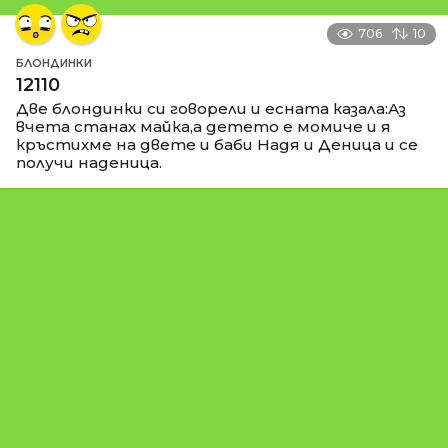
706
10
БЛОНДИНКИ
12110
Две блондинки си говорели и есната казала:Аз
вчета станах майка,а детето е момиче и я
кръстихме на двете и баби Надя и Деница и се
получи наденица.