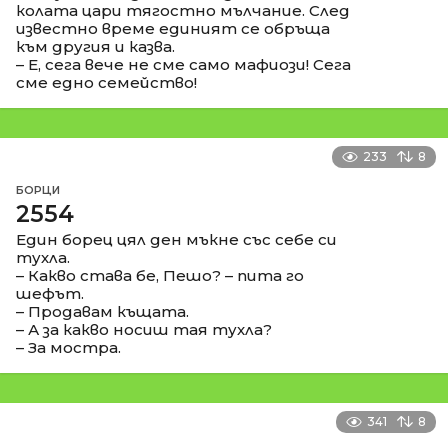
колата цари тягостно мълчание. След
известно време единият се обръща
към другия и казва.
– Е, сега вече не сме само мафиози! Сега
сме едно семейство!
233
8
БОРЦИ
2554
Един борец цял ден мъкне със себе си
тухла.
– Какво става бе, Пешо? – пита го
шефът.
– Продавам къщата.
– А за какво носиш тая тухла?
– За мостра.
341
8