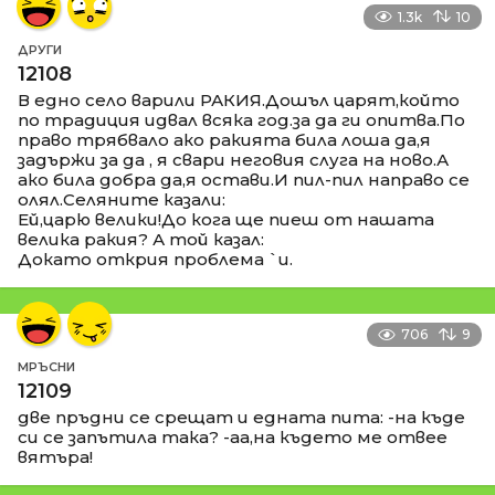
1.3k
10
ДРУГИ
12108
В едно село варили РАКИЯ.Дошъл царят,който
по традиция идвал всяка год.за да ги опитва.По
право трябвало ако ракията била лоша да,я
задържи за да , я свари неговия слуга на ново.А
ако била добра да,я остави.И пил-пил направо се
олял.Селяните казали:
Ей,царю велики!До кога ще пиеш от нашата
велика ракия? А той казал:
Докато открия проблема `и.
706
9
МРЪСНИ
12109
две пръдни се срещат и едната пита: -на къде
си се запътила така? -аа,на където ме отвее
вятъра!