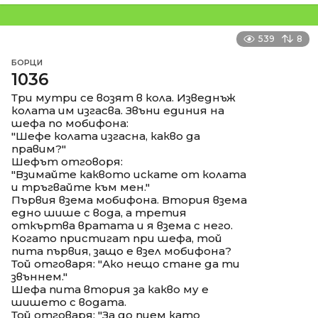
539
8
БОРЦИ
1036
Три мутри се возят в кола. Изведнъж
колата им изгасва. Звъни единия на
шефа по мобифона:
"Шефе колата изгасна, какво да
правим?"
Шефът отговоря:
"Взимайте каквото искате от колата
и тръгвайте към мен."
Първия взема мобифона. Втория взема
едно шише с вода, а третия
откъртва вратата и я взема с него.
Когато пристигат при шефа, той
пита първия, защо е взел мобифона?
Той отговаря: "Ако нещо стане да ти
звъннем."
Шефа пита втория за какво му е
шишето с водата.
Той отговаря: "За до пием като