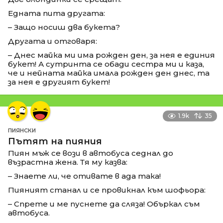
Едната пита другата:
– Защо носиш два букета?
Другата и отговаря:
– Днес майка ми има рожден ден, за нея е единия
букет! А сутринта се обади сестра ми и каза,
че и нейната майка имала рожден ден днес, та
за нея е другият букет!
1.9k
35
ПИЯНСКИ
Пътят на пияния
Пиян мъж се вози в автобуса седнал до
възрастна жена. Тя му казва:
– Знаете ли, че отивате в ада така!
Пияният станал и се провикнал към шофьора:
– Спрете и ме пуснете да сляза! Объркал съм
автобуса.