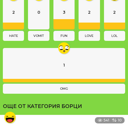
a
2
0
3
2
2
t
i
o
n
HATE
VOMIT
FUN
LOVE
LOL
1
OMG
ОЩЕ ОТ КАТЕГОРИЯ
БОРЦИ
541
10