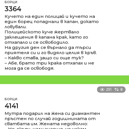
БОРЦИ
3364
Кучето на един полицай и кучето на
един борец попаднали в капан, докато
ловували.
Полицейското куче жертвало
заклещения в капана крак, като го
отхапало и се освободило.
На другия ден се върнало да търси
приятеля си и го видяло целия в кръв.
– Какво става, защо си още тук?
– Абе, брато три крака отхапах и не
мога да се освободя.
251
8
БОРЦИ
4141
Мутра подарил на жена си диамантен
пръстен по случай годишнината от
сватбата им. Жената недоволно:
– Но, скъпи, нали знаеше, че искам