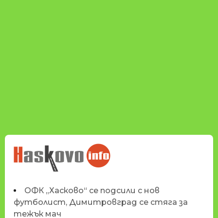
НОВИНИТЕ НА
HASKOVO.INFO
ОФК „Хасково“ се подсили с нов
футболист, Димитровград се стяга за
тежък мач