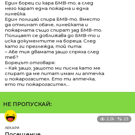
Един борец си кара БМВ-то, а след
него карат една пожарна и една
линейка.
Един полицай спира БМВ-то. Вместо
да отминат обаче, линейката и
пожарната също спират зад БМВ-то.
Полицаят се доближава до БМВ-то и
иска документите на бореца. След
като ги преглежда, той пита:
– Абе тия двамата защо спряха след
теб?
Борецът отговаря:
– Как защо, защото ми писна като ме
спират да ме питат имам ли аптечка
и пожарогасител. Ето ти аптечка,
ето ти пожарогасител…
НЕ ПРОПУСКАЙ:
2.2k
23
ЛЕКАРИ
Посещение