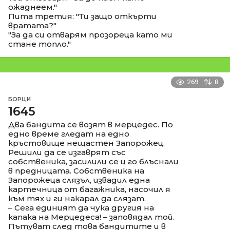
ожаднеем."
Пита третия: "Ти защо откърти
вратата?"
"За да си отварям прозореца като ми
стане топло."
269
8
БОРЦИ
1645
Два бандита се возят в мерцедес. По
едно време гледат на едно
кръстовище нещастен Запорожец.
Решили да се изгаврят със
собственика, засилили се и го блъснали
в предницата. Собственика на
Запорожеца слязъл, извадил една
картечница от багажника, насочил я
към тях и ги накарал да слязат.
– Сега единият да чука другия на
капака на Мерцедеса! – заповядал той.
Пътуват след това бандитите и в