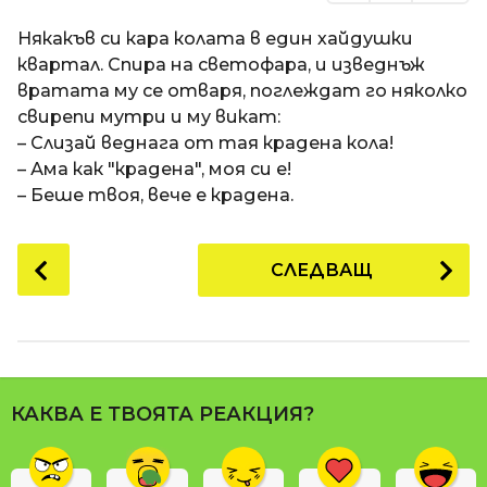
Някакъв си кара колата в един хайдушки
квартал. Спира на светофара, и изведнъж
вратата му се отваря, поглеждат го няколко
свирепи мутри и му викат:
– Слизай веднага от тая крадена кола!
– Ама как "крадена", моя си е!
– Беше твоя, вече е крадена.
P
СЛЕДВАЩ
o
s
t
P
a
КАКВА Е ТВОЯТА РЕАКЦИЯ?
g
i
n