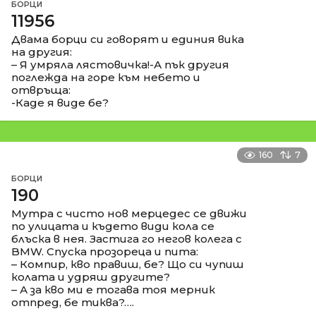
БОРЦИ
11956
Двама борци си говорят и единия вика
на другия:
– Я умряла лястовичка!-А пък другия
поглежда на горе към небето и
отвръща:
-Каде я виде бе?
160
7
БОРЦИ
190
Мутра с чисто нов мерцедес се движи
по улицата и където види кола се
блъска в нея. Застига го негов колега с
BMW. Спуска прозореца и пита:
– Компир, кво правиш, бе? Що си чупиш
колата и удряш другите?
– А за кво ми е тогава тоя мерник
отпред, бе тиква?….