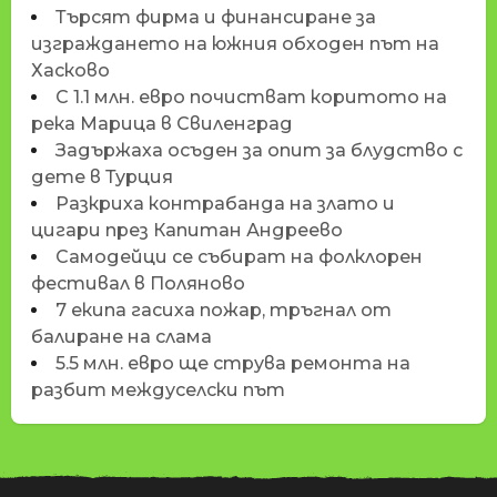
Търсят фирма и финансиране за
изграждането на южния обходен път на
Хасково
С 1.1 млн. евро почистват коритото на
река Марица в Свиленград
Задържаха осъден за опит за блудство с
дете в Турция
Разкриха контрабанда на злато и
цигари през Капитан Андреево
Самодейци се събират на фолклорен
фестивал в Поляново
7 екипа гасиха пожар, тръгнал от
балиране на слама
5.5 млн. евро ще струва ремонта на
разбит междуселски път