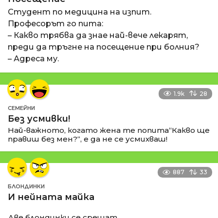
Студент по медицина на изпит.
Професорът го пита:
– Какво трябва да знае най-вече лекарят,
преди да тръгне на посещение при болния?
– Адреса му.
1.9k
28
СЕМЕЙНИ
Без усмивки!
Най-важното, когато жена те попита“Какво ще
правиш без мен?“, е да не се усмихваш!
887
33
БЛОНДИНКИ
И нейната майка
Две блондинки се срещат.