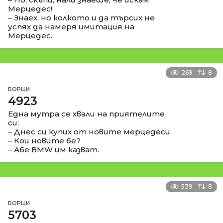
Мерцедес!
– Знаех, но колкото и да търсих не
успях да намеря имитация на
Мерцедес.
269
8
БОРЦИ
4923
Една мутра се хвали на приятелите
си:
– Днес си купих от новите мерцедеси.
– Кои новите бе?
– Абе ВМW им казват.
539
8
БОРЦИ
5703