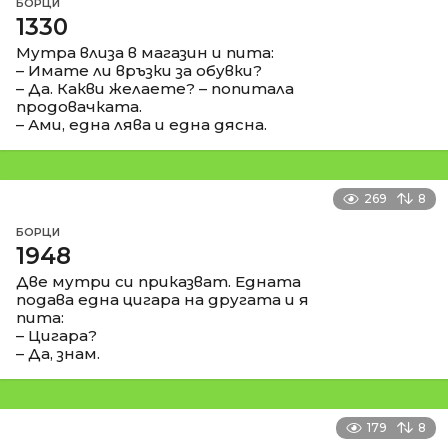
БОРЦИ
1330
Мутра влиза в магазин и пита:
– Имате ли връзки за обувки?
– Да. Какви желаете? – попитала
продовачката.
– Ами, една лява и една дясна.
269
8
БОРЦИ
1948
Две мутри си приказват. Едната
подава една цигара на другата и я
пита:
– Цигара?
– Да, знам.
179
8