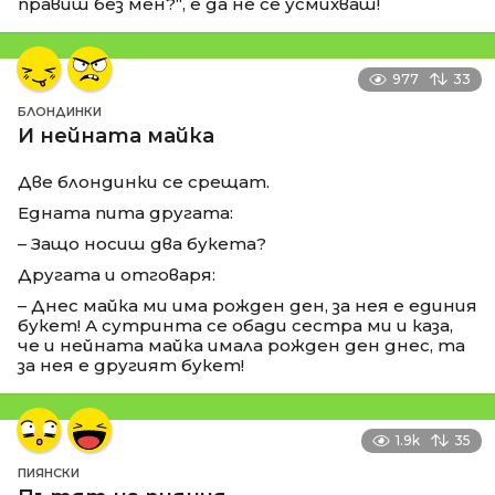
правиш без мен?“, е да не се усмихваш!
977
33
БЛОНДИНКИ
И нейната майка
Две блондинки се срещат.
Едната пита другата:
– Защо носиш два букета?
Другата и отговаря:
– Днес майка ми има рожден ден, за нея е единия
букет! А сутринта се обади сестра ми и каза,
че и нейната майка имала рожден ден днес, та
за нея е другият букет!
1.9k
35
ПИЯНСКИ