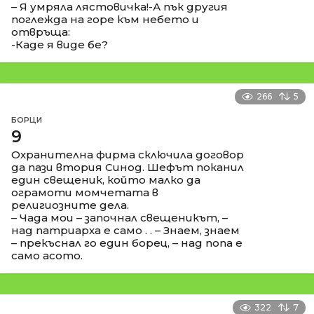
– Я умряла лястовичка!-А пък другия
поглежда на горе към небето и
отвръща:
-Каде я виде бе?
266
5
БОРЦИ
9
Охранителна фирма сключила договор
да пази втория Синод. Шефът поканил
един свещеник, който малко да
ограмоти момчетата в
религиозните дела.
– Чада мои – започнал свещеникът, –
над патриарха е само . . – Знаем, знаем
– прекъснал го един борец, – над попа е
само асото.
322
7