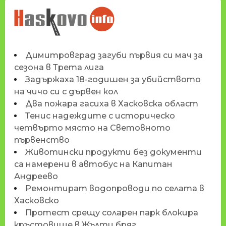
НОВИНИТЕ НА
HASKOVO.INFO
Димитровград загуби първия си мач за
сезона в Трета лига
Задържаха 18-годишен за убийството
на чичо си с дървен кол
Два пожара гасиха в Хасковска област
Тенис надеждите с историческо
четвърто място на Световното
първенство
Животински продукти без документи
са намерени в автобус на Капитан
Андреево
Ремонтират водопроводи по селата в
Хасковско
Протест срещу соларен парк блокира
кръстовище в Жълти бряг