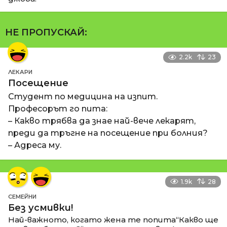
НЕ ПРОПУСКАЙ:
2.2k
23
ЛЕКАРИ
Посещение
Студент по медицина на изпит.
Професорът го пита:
– Какво трябва да знае най-вече лекарят,
преди да тръгне на посещение при болния?
– Адреса му.
1.9k
28
СЕМЕЙНИ
Без усмивки!
Най-важното, когато жена те попита“Какво ще