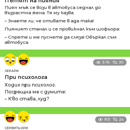
Пътят на пияния
Пиян мъж се вози в автобуса седнал до
възрастна жена. Тя му казва:
– Знаете ли, че отивате в ада така!
Пияният станал и се провикнал към шофьора:
– Спрете и ме пуснете да сляза! Объркал съм
автобуса.
3.7k
30
ЛЕКАРИ
При психолога
Ходих при психолог.
Посрещна ме с думите:
– К’во става, луд?
913
24
СЕРВИТЬОРИ