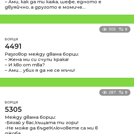
– Ами, как да ти кажа, шефе, едното е
двуяйчно, а другото е момиче…
305
8
БОРЦИ
4491
Разговор между двама борци:
– Жена ми си счупи крака!
– И кво от тва?
– Ами… убих я да не се мъчи!
287
8
БОРЦИ
5305
Между двама борци:
-Бягай у вас,къщата ти гори!
-Не може да бъде!Ключовете са ми в
джоба.