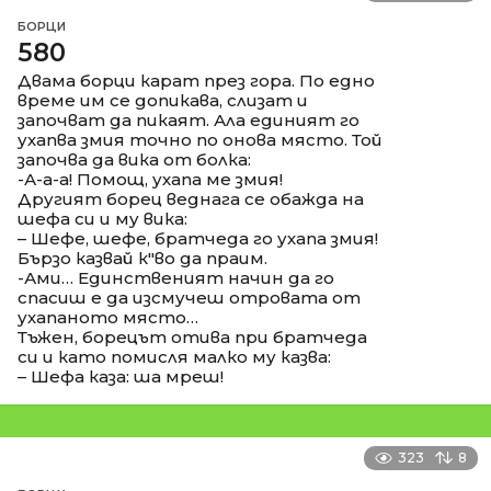
БОРЦИ
580
Двама борци карат през гора. По едно
време им се допикава, слизат и
започват да пикаят. Ала единият го
ухапва змия точно по онова място. Той
започва да вика от болка:
-А-а-а! Помощ, ухапа ме змия!
Другият борец веднага се обажда на
шефа си и му вика:
– Шефе, шефе, братчеда го ухапа змия!
Бързо казвай к"во да праим.
-Ами… Единственият начин да го
спасиш е да изсмучеш отровата от
ухапаното място…
Тъжен, борецът отива при братчеда
си и като помисля малко му казва:
– Шефа каза: ша мреш!
323
8