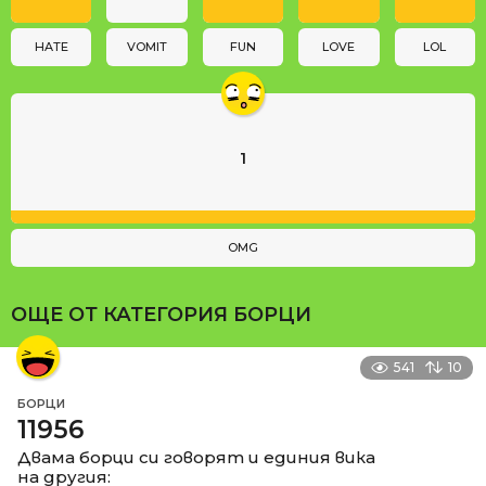
o
n
HATE
VOMIT
FUN
LOVE
LOL
1
OMG
ОЩЕ ОТ КАТЕГОРИЯ
БОРЦИ
541
10
БОРЦИ
11956
Двама борци си говорят и единия вика
на другия: