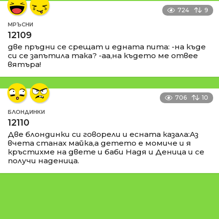
724
9
МРЪСНИ
12109
две пръдни се срещат и едната пита: -на къде
си се запътила така? -аа,на където ме отвее
вятъра!
706
10
БЛОНДИНКИ
12110
Две блондинки си говорели и есната казала:Аз
вчета станах майка,а детето е момиче и я
кръстихме на двете и баби Надя и Деница и се
получи наденица.