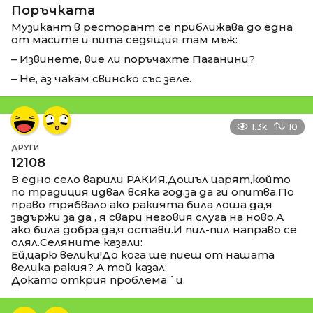
Поръчката
Музикант в ресторант се приближава до една
от масите и пита седящия там мъж:
– Извинете, вие ли поръчахте Паганини?
– Не, аз чакам свинско със зеле.
1.3k
10
ДРУГИ
12108
В едно село варили РАКИЯ.Дошъл царят,който
по традиция идвал всяка год.за да ги опитва.По
право трябвало ако ракията била лоша да,я
задържи за да , я свари неговия слуга на ново.А
ако била добра да,я остави.И пил-пил направо се
олял.Селяните казали:
Ей,царю велики!До кога ще пиеш от нашата
велика ракия? А той казал:
Докато открия проблема `и.