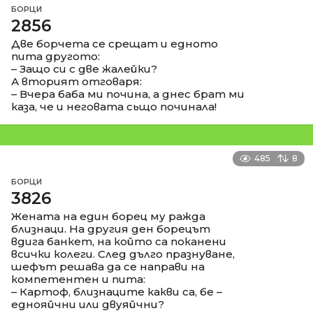
БОРЦИ
2856
Две борчета се срещат и едното
пита другото:
– Защо си с две жалейки?
А вторият отговаря:
– Вчера баба ми почина, а днес брат ми
каза, че и неговата сьщо починала!
485
8
БОРЦИ
3826
Жената на един борец му ражда
близнаци. На другия ден борецът
вдига банкет, на който са поканени
всички колеги. След дълго празнуване,
шефът решава да се направи на
компетентен и пита:
– Картоф, близнаците какви са, бе –
еднояйчни или двуяйчни?