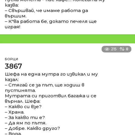
казва:
– Свършвай, че имаме работа да
вършим.
– К"ва работа бе, докато печеля ще
играя!
215
8
БОРЦИ
3867
Шефа на една мутра го извикал и му
казал:
– Стягай се за път, ще ходиш в
пустинята.
Мутрата си приготвил багажа и се
върнал. Шефа:
– Какво си взе?
– Храна.
– За какво ти е?
– Да ям по пътя.
– Добре. Какво друго?
– Вода.