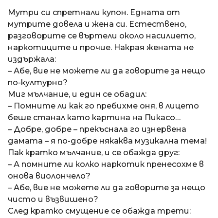
a
t
п
Мутри си спретнали купон. Едната от
i
р
мутрите довела и жена си. Естествено,
е
разговорите се въртели около насилието,
д
наркотиците и прочие. Накрая жената не
и
издържала:
1
– Абе, вие не можете ли да говорите за нещо
8
по-културно?
г
Миг мълчание, и един се обадил:
о
– Помните ли как го пребихме оня, в лицето
д
беше станал като картина на Пикасо…
и
– Добре, добре – прекъснала го изнервена
н
дамата – я по-добре някаква музикална тема!
и
Пак кратко мълчание, и се обажда друг:
п
– А помните ли колко наркотик пренесохме в
р
онова виолончело?
е
– Абе, вие не можете ли да говорите за нещо
д
чисто и възвишено?
и
След кратко смущение се обажда трети: