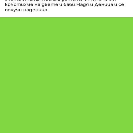
кръстихме на двете и баби Надя и Деница и се
получи наденица.