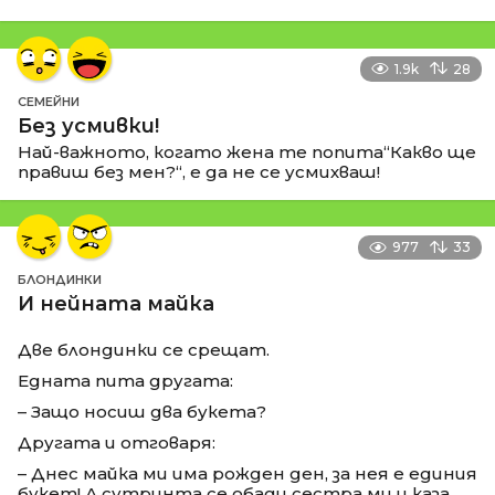
1.9k
28
СЕМЕЙНИ
Без усмивки!
Най-важното, когато жена те попита“Какво ще
правиш без мен?“, е да не се усмихваш!
977
33
БЛОНДИНКИ
И нейната майка
Две блондинки се срещат.
Едната пита другата:
– Защо носиш два букета?
Другата и отговаря:
– Днес майка ми има рожден ден, за нея е единия
букет! А сутринта се обади сестра ми и каза,