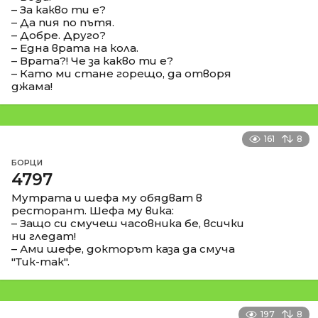
– За какво ти е?
– Да пия по пътя.
– Добре. Друго?
– Една врата на кола.
– Врата?! Че за какво ти е?
– Като ми стане горещо, да отворя
джама!
161
8
БОРЦИ
4797
Мутрата и шефа му обядват в
ресторант. Шефа му вика:
– Защо си смучеш часовника бе, всички
ни гледат!
– Ами шефе, докторът каза да смуча
"Тик-так".
197
8