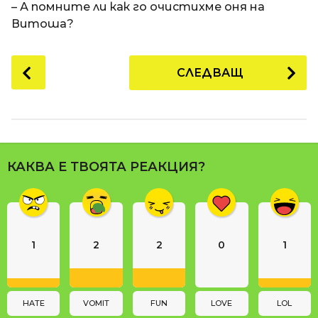
– А помните ли как го очистихме оня на
Витоша?
P
СЛЕДВАЩ
o
s
t
P
a
КАКВА Е ТВОЯТА РЕАКЦИЯ?
g
i
n
a
1
2
2
0
1
t
i
o
n
HATE
VOMIT
FUN
LOVE
LOL