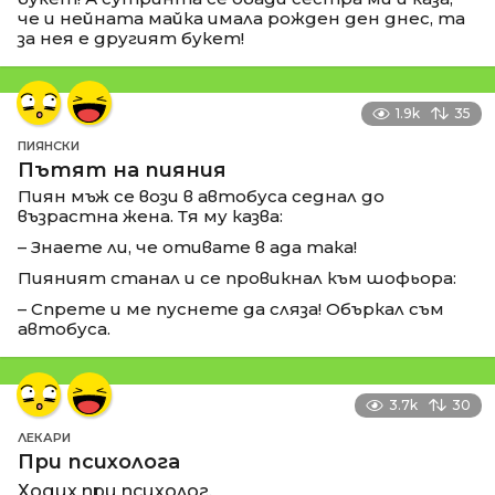
че и нейната майка имала рожден ден днес, та
за нея е другият букет!
1.9k
35
ПИЯНСКИ
Пътят на пияния
Пиян мъж се вози в автобуса седнал до
възрастна жена. Тя му казва:
– Знаете ли, че отивате в ада така!
Пияният станал и се провикнал към шофьора:
– Спрете и ме пуснете да сляза! Объркал съм
автобуса.
3.7k
30
ЛЕКАРИ
При психолога
Ходих при психолог.