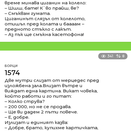
време минава циганин на колело:
– Шшш, бате! К`во прайш, ве?
– Смъквам гумата.
Циганинът слязъл от колелото,
отишъл пред колата и баааам –
предното стъкло с лакът.
– Аз пък ще смъкна касетофона!
341
8
БОРЦИ
1574
Две мутри слизат от мерцедес пред
изложбена зала.Влизат вътре и
виждат една картина. Викат човека,
който работи и го питат:
– Колко струва?
– 200 000, но не се продава.
– Ще ви дадем 2 пъти повече.
– Е, добре.
Излизат и единият казва:
– Добре, брато, купихме картичката,