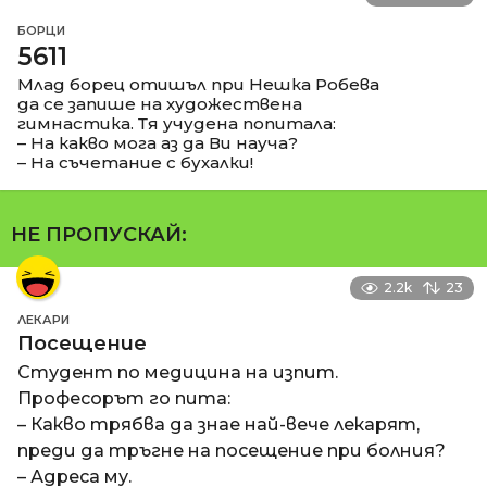
БОРЦИ
5611
Млад борец отишъл при Нешка Робева
да се запише на художествена
гимнастика. Тя учудена попитала:
– На какво мога аз да Ви науча?
– На съчетание с бухалки!
НЕ ПРОПУСКАЙ:
2.2k
23
ЛЕКАРИ
Посещение
Студент по медицина на изпит.
Професорът го пита:
– Какво трябва да знае най-вече лекарят,
преди да тръгне на посещение при болния?
– Адреса му.