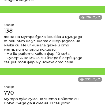
196
7
БОРЦИ
138
Жена на мутра взела книжка и излиза за
първи път на улицата с Мерцедеса на
мъжа си. Не изминала даже и сто
метра и я спряли полицаи.
– Не ви работи левия фар. 10 лева.
– Супер! А на мъжа ми вчера в сервиза за
същия тоя фар му искаха сто лева.
232
7
БОРЦИ
770
Мутра пука гума на чисто новото си
BMW. Слиза да я сменя. В същото