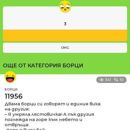
3
OMG
ОЩЕ ОТ КАТЕГОРИЯ
БОРЦИ
541
10
БОРЦИ
11956
Двама борци си говорят и единия вика
на другия:
– Я умряла лястовичка!-А пък другия
поглежда на горе към небето и
отвръща:
-Каде я виде бе?