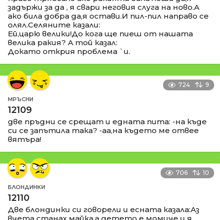
задържи за да , я свари неговия слуга на ново.А
ако била добра да,я остави.И пил-пил направо се
олял.Селяните казали:
Ей,царю велики!До кога ще пиеш от нашата
велика ракия? А той казал:
Докато открия проблема `и.
724
9
МРЪСНИ
12109
две пръдни се срещат и едната пита: -на къде
си се запътила така? -аа,на където ме отвее
вятъра!
706
10
БЛОНДИНКИ
12110
Две блондинки си говорели и есната казала:Аз
вчета станах майка,а детето е момиче и я