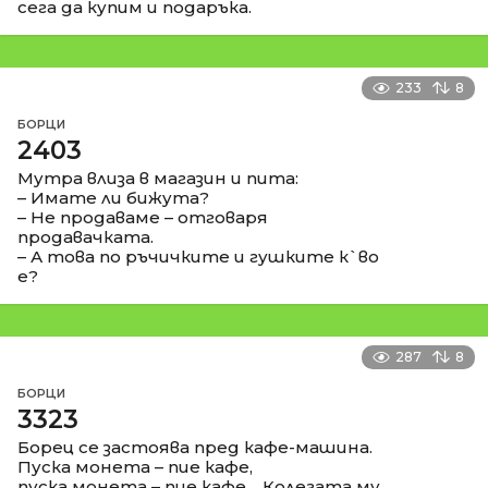
сега да купим и подаръка.
233
8
БОРЦИ
2403
Мутра влиза в магазин и пита:
– Имате ли бижута?
– Не продаваме – отговаря
продавачката.
– А това по ръчичките и гушките к`во
е?
287
8
БОРЦИ
3323
Борец се застоява пред кафе-машина.
Пуска монета – пие кафе,
пуска монета – пие кафе… Колегата му