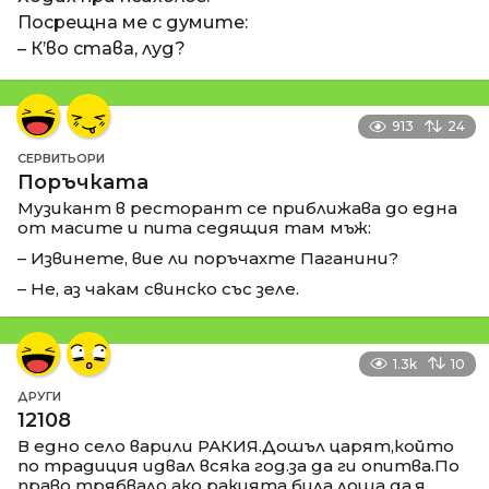
Посрещна ме с думите:
– К’во става, луд?
913
24
СЕРВИТЬОРИ
Поръчката
Музикант в ресторант се приближава до една
от масите и пита седящия там мъж:
– Извинете, вие ли поръчахте Паганини?
– Не, аз чакам свинско със зеле.
1.3k
10
ДРУГИ
12108
В едно село варили РАКИЯ.Дошъл царят,който
по традиция идвал всяка год.за да ги опитва.По
право трябвало ако ракията била лоша да,я