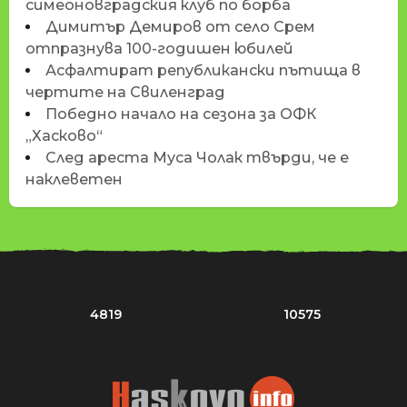
симеоновградския клуб по борба
Димитър Демиров от село Срем
отпразнува 100-годишен юбилей
Асфалтират републикански пътища в
чертите на Свиленград
Победно начало на сезона за ОФК
„Хасково“
След ареста Муса Чолак твърди, че е
наклеветен
4819
10575