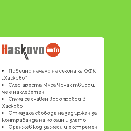
НОВИНИТЕ НА
HASKOVO.INFO
Победно начало на сезона за ОФК
„Хасково“
След ареста Муса Чолак твърди,
че е наклеветен
Спука се главен водопровод в
Хасково
Отказаха свобода на задържан за
контрабанда на кокаин и злато
Оранжев код за жеги и екстремен