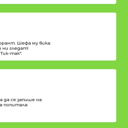
рант. Шефа му вика:
и ни гледат!
Тик-так".
 да се запише на
а попитала: