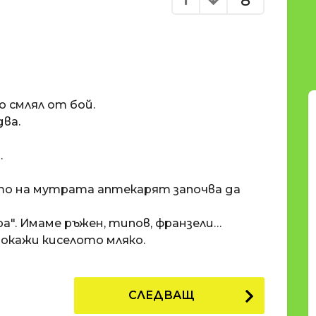
8
о смлял от бой.
ва.
.
то на мутрата аптекарят започва да
а". Имаме ръжен, типов, франзели…
 Покажи киселото мляко.
СЛЕДВАЩ