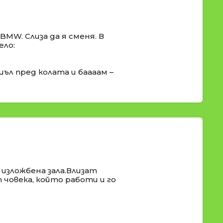
BMW. Слиза да я сменя. В
ело:
ъл пред колата и баааам –
изложбена зала.Влизат
 човека, който работи и го