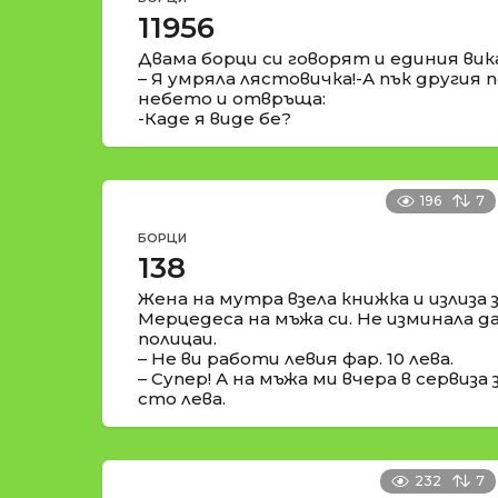
11956
Двама борци си говорят и единия вика
– Я умряла лястовичка!-А пък другия 
небето и отвръща:
-Каде я виде бе?
196
7
БОРЦИ
138
Жена на мутра взела книжка и излиза 
Мерцедеса на мъжа си. Не изминала д
полицаи.
– Не ви работи левия фар. 10 лева.
– Супер! А на мъжа ми вчера в сервиза
сто лева.
232
7