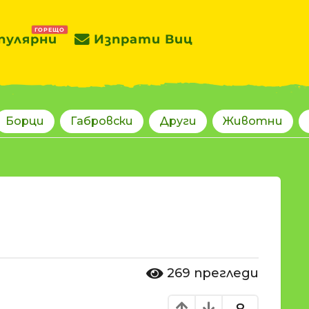
ГОРЕЩО
пулярни
Изпрати Виц
Борци
Габровски
Други
Животни
269
прегледи