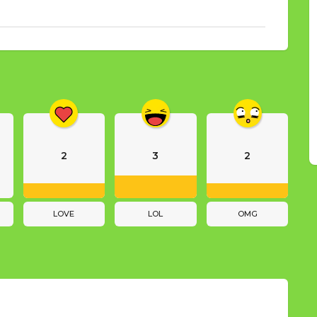
2
3
2
LOVE
LOL
OMG