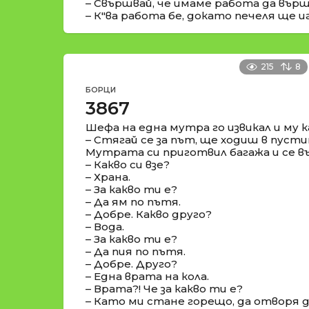
– Свършвай, че имаме работа да вър
– К"ва работа бе, докато печеля ще и
215
8
БОРЦИ
3867
Шефа на една мутра го извикал и му ка
– Стягай се за път, ще ходиш в пуст
Мутрата си приготвил багажа и се в
– Какво си взе?
– Храна.
– За какво ти е?
– Да ям по пътя.
– Добре. Какво друго?
– Вода.
– За какво ти е?
– Да пия по пътя.
– Добре. Друго?
– Една врата на кола.
– Врата?! Че за какво ти е?
– Като ми стане горещо, да отворя 