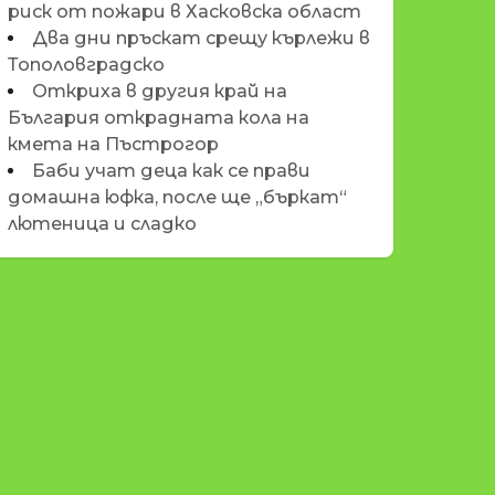
риск от пожари в Хасковска област
Два дни пръскат срещу кърлежи в
Тополовградско
Откриха в другия край на
България открадната кола на
кмета на Пъстрогор
Баби учат деца как се прави
домашна юфка, после ще „бъркат“
лютеница и сладко