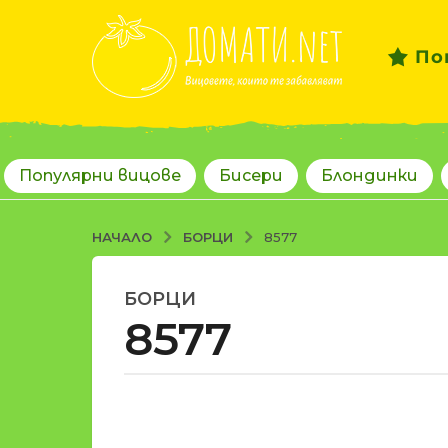
По
Популярни вицове
Бисери
Блондинки
БОРЦИ
НАЧАЛО
8577
БОРЦИ
1
8577
8
г
о
д
о
и
т
н
d