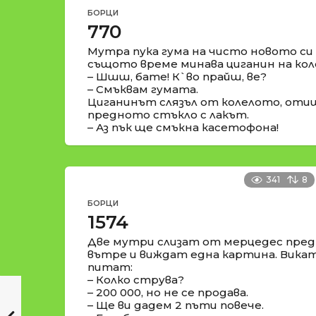
БОРЦИ
770
Мутра пука гума на чисто новото си 
същото време минава циганин на кол
– Шшш, бате! К`во прайш, ве?
– Смъквам гумата.
Циганинът слязъл от колелото, отиш
предното стъкло с лакът.
– Аз пък ще смъкна касетофона!
341
8
БОРЦИ
1574
Две мутри слизат от мерцедес пред 
вътре и виждат една картина. Викат
питат:
– Колко струва?
– 200 000, но не се продава.
– Ще ви дадем 2 пъти повече.