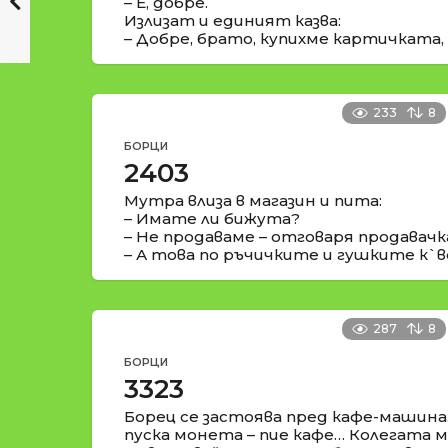
– Е, добре.
Излизат и единият казва:
– Добре, брато, купихме картичката, 
233
8
БОРЦИ
2403
Мутра влиза в магазин и пита:
– Имате ли бижута?
– Не продаваме – отговаря продавачк
– А това по ръчичките и гушките к`в
287
8
БОРЦИ
3323
Борец се застоява пред кафе-машина.
пуска монета – пие кафе… Колегата му