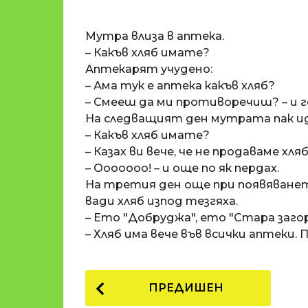
o
и
m
п
Мутра влиза в аптека.
a
р
t
– Какъв хляб имате?
i
е
Аптекарят учудено:
д
– Ама тук е аптека какъв хляб?
и
– Смееш да ми противоречиш? – и г
1
На следващият ден мутрата пак ид
8
– Какъв хляб имате?
г
– Казах ви вече, че не продаваме хляб
о
– Ооооооо! – и още по як пердах.
д
На третия ден още при появяване
и
вади хляб изпод тезгяха.
н
– Ето "Добруджа", ето "Стара загор
и
– Хляб има вече във всички аптеки.
п
р
P
е
ПРЕДИШЕН
д
o