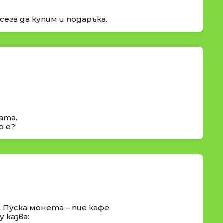
сега да купим и подаръка.
ата.
о е?
 Пуска монета – пие кафе,
 казва: