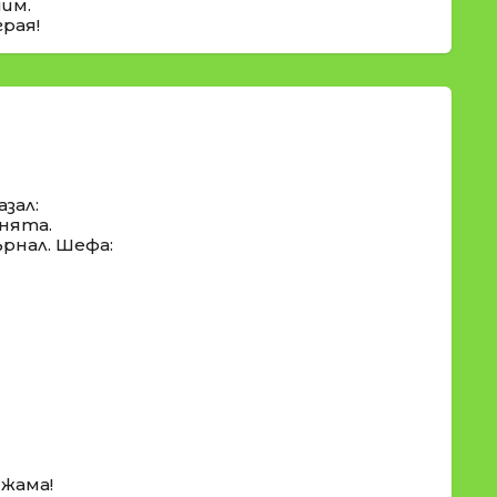
шим.
грая!
зал:
инята.
ърнал. Шефа:
джама!