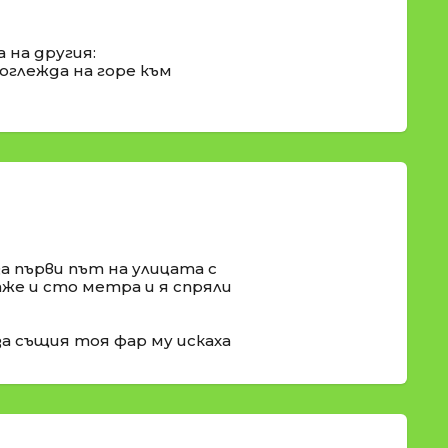
 на другия:
поглежда на горе към
за първи път на улицата с
аже и сто метра и я спряли
 за същия тоя фар му искаха