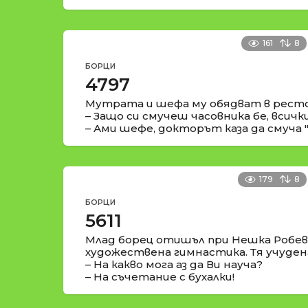
161
8
БОРЦИ
4797
Мутрата и шефа му обядват в ресто
– Защо си смучеш часовника бе, всичк
– Ами шефе, докторът каза да смуча "
179
8
БОРЦИ
5611
Млад борец отишъл при Нешка Робева
художествена гимнастика. Тя учуден
– На какво мога аз да Ви науча?
– На съчетание с бухалки!