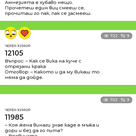
Амнезията е хубаво нещо.
Прочетеш един виц смееш се,
прочиташ го пак, пак се засмееш.
722
9
ЧЕРЕН ХУМОР
12105
Въпрос: – Как се вика на куче с
отрязани крака
Отговор: – Какото и да му викаш то
няма да дойде.
702
9
ЧЕРЕН ХУМОР
11985
– Коя жена винаги знае каде е мъжа и
дори и без да го пита?
– Вдовицата.