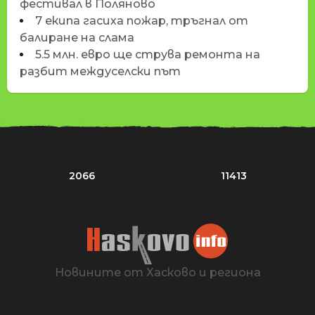
фестивал в Поляново
7 екипа гасиха пожар, тръгнал от
балиране на слама
5.5 млн. евро ще струва ремонта на
разбит междуселски път
2066
11413
Новините от Хасково и региона