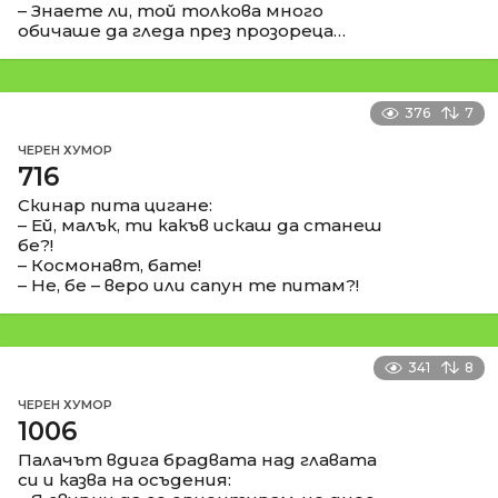
– Знаете ли, той толкова много
обичаше да гледа през прозореца…
376
7
ЧЕРЕН ХУМОР
716
Скинар пита цигане:
– Ей, малък, ти какъв искаш да станеш
бе?!
– Космонавт, бате!
– Не, бе – веро или сапун те питам?!
341
8
ЧЕРЕН ХУМОР
1006
Палачът вдига брадвата над главата
си и казва на осъдения: