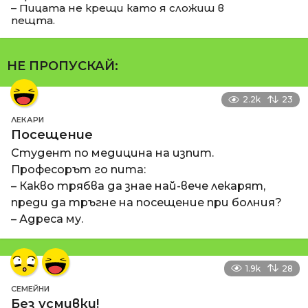
– Пицата не крещи като я сложиш в
пещта.
НЕ ПРОПУСКАЙ:
2.2k
23
ЛЕКАРИ
Посещение
Студент по медицина на изпит.
Професорът го пита:
– Какво трябва да знае най-вече лекарят,
преди да тръгне на посещение при болния?
– Адреса му.
1.9k
28
СЕМЕЙНИ
Без усмивки!