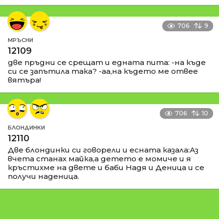
706
9
МРЪСНИ
12109
две пръдни се срещат и едната пита: -на къде
си се запътила така? -аа,на където ме отвее
вятъра!
706
10
БЛОНДИНКИ
12110
Две блондинки си говорели и есната казала:Аз
вчета станах майка,а детето е момиче и я
кръстихме на двете и баби Надя и Деница и се
получи наденица.