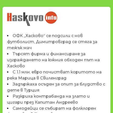
НОВИНИТЕ НА
HASKOVO.INFO
ОФК „Хасково“ се подсили с нов
футболист, Димитровград се стяга за
тежък мач
Търсят фирма и финансиране за
изграждането на южния обходен път на
Хасково
С 1.1 млн. евро почистват коритото на
река Марица в Свиленград
Задържаха осъден за опит за блудство с
дете в Турция
Разкриха контрабанда на злато и
цигари през Капитан Андреево
Самодейци се събират на фолклорен