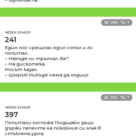
286
7
ЧЕРЕН ХУМОР
241
Един нос срещнал един сопол и го
попитал:
– Накъде си тръгнал, бе?
– На дискотека.
Носът казал:
– Шмрък! Никъде няма да ходиш!
394
7
ЧЕРЕН ХУМОР
397
Попитали госпожа Голдщайн защо
държи пепелта на покойния си мъж в
стъклена урна.