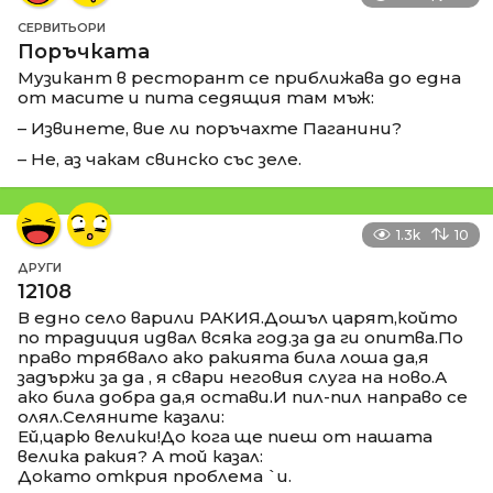
СЕРВИТЬОРИ
Поръчката
Музикант в ресторант се приближава до една
от масите и пита седящия там мъж:
– Извинете, вие ли поръчахте Паганини?
– Не, аз чакам свинско със зеле.
1.3k
10
ДРУГИ
12108
В едно село варили РАКИЯ.Дошъл царят,който
по традиция идвал всяка год.за да ги опитва.По
право трябвало ако ракията била лоша да,я
задържи за да , я свари неговия слуга на ново.А
ако била добра да,я остави.И пил-пил направо се
олял.Селяните казали:
Ей,царю велики!До кога ще пиеш от нашата
велика ракия? А той казал:
Докато открия проблема `и.