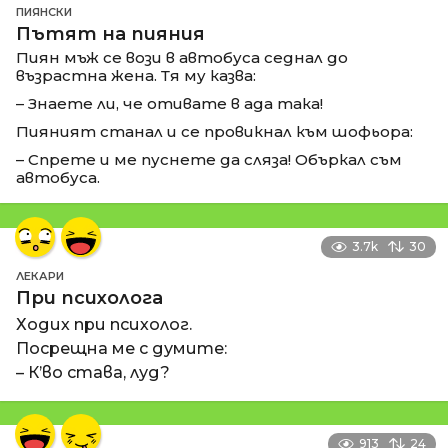
ПИЯНСКИ
Пътят на пияния
Пиян мъж се вози в автобуса седнал до
възрастна жена. Тя му казва:
– Знаете ли, че отивате в ада така!
Пияният станал и се провикнал към шофьора:
– Спрете и ме пуснете да сляза! Объркал съм
автобуса.
3.7k
30
ЛЕКАРИ
При психолога
Ходих при психолог.
Посрещна ме с думите:
– К’во става, луд?
913
24