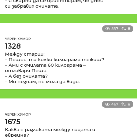
– Я свирни да се ориентирам, че днес
си забравих очилата.
557
8
ЧЕРЕН ХУМОР
1328
Между старци:
– Пешоо, ти колко килограма тежиш?
– Ами с очилата 60 килограма –
отговаря Пешо.
– А без очилата?
– Ми незнам, не мога да видя.
467
8
ЧЕРЕН ХУМОР
1675
Каква е разликата между пицата и
евреина?