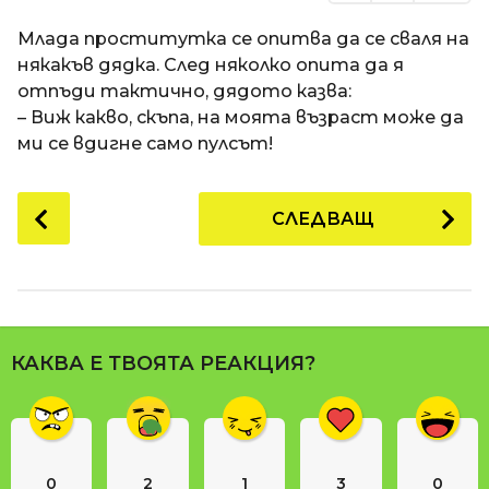
Млада проститутка се опитва да се сваля на
някакъв дядка. След няколко опита да я
отпъди тактично, дядото казва:
– Виж какво, скъпа, на моята възраст може да
ми се вдигне само пулсът!
P
СЛЕДВАЩ
o
s
t
P
a
КАКВА Е ТВОЯТА РЕАКЦИЯ?
g
i
n
a
0
2
1
3
0