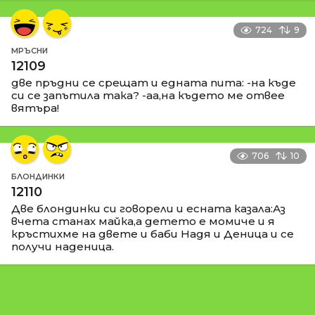
724
9
МРЪСНИ
12109
две пръдни се срещат и едната пита: -на къде
си се запътила така? -аа,на където ме отвее
вятъра!
706
10
БЛОНДИНКИ
12110
Две блондинки си говорели и есната казала:Аз
вчета станах майка,а детето е момиче и я
кръстихме на двете и баби Надя и Деница и се
получи наденица.