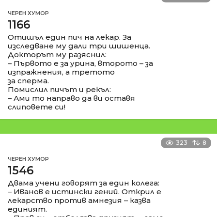
ЧЕРЕН ХУМОР
1166
Отишъл един пич на лекар. За
изследване му дали три шишенца.
Докторът му разяснил:
– Първото е за урина, второто – за
изпражнения, а третото
за сперма.
Помислил пичът и рекъл:
– Ами то направо да ви оставя
слиповете си!
323
8
ЧЕРЕН ХУМОР
1546
Двама учени говорят за един колега:
– Иванов е истински гений. Открил е
лекарство против амнезия – казва
единият.