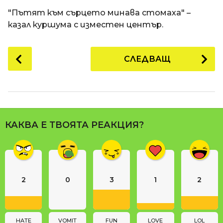
a
t
п
"Пътят към сърцето минава стомаха" –
i
р
казал куршума с изместен център.
е
д
P
СЛЕДВАЩ
и
o
1
s
8
t
г
P
о
a
д
КАКВА Е ТВОЯТА РЕАКЦИЯ?
g
и
i
н
n
и
п
a
р
2
0
3
1
2
t
е
i
д
o
и
n
HATE
VOMIT
FUN
LOVE
LOL