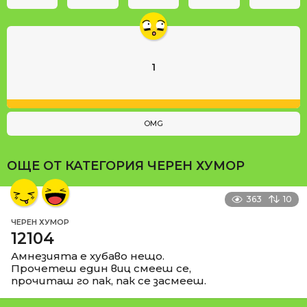
1
OMG
ОЩЕ ОТ КАТЕГОРИЯ
ЧЕРЕН ХУМОР
363
10
ЧЕРЕН ХУМОР
12104
Амнезията е хубаво нещо.
Прочетеш един виц смееш се,
прочиташ го пак, пак се засмееш.