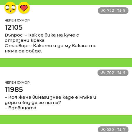
722
9
ЧЕРЕН ХУМОР
12105
Въпрос: – Как се вика на куче с
отрязани крака
Отговор: – Какото и да му викаш то
няма да дойде.
702
9
ЧЕРЕН ХУМОР
11985
– Коя жена винаги знае каде е мъжа и
дори и без да го пита?
– Вдовицата.
520
7