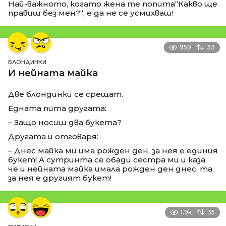
Най-важното, когато жена те попита“Какво ще
правиш без мен?“, е да не се усмихваш!
959
33
БЛОНДИНКИ
И нейната майка
Две блондинки се срещат.
Едната пита другата:
– Защо носиш два букета?
Другата и отговаря:
– Днес майка ми има рожден ден, за нея е единия
букет! А сутринта се обади сестра ми и каза,
че и нейната майка имала рожден ден днес, та
за нея е другият букет!
1.9k
35