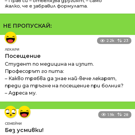
– Прав си – отбелязва другият, – само
жалко, че е забравил формулата.
НЕ ПРОПУСКАЙ:
2.2k
23
ЛЕКАРИ
Посещение
Студент по медицина на изпит.
Професорът го пита:
– Какво трябва да знае най-вече лекарят,
преди да тръгне на посещение при болния?
– Адреса му.
1.9k
28
СЕМЕЙНИ
Без усмивки!