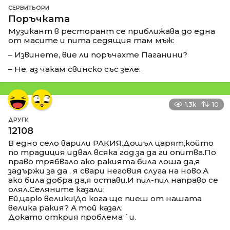
СЕРВИТЬОРИ
Поръчката
Музикант в ресторант се приближава до една
от масите и пита седящия там мъж:
– Извинете, вие ли поръчахте Паганини?
– Не, аз чакам свинско със зеле.
1.3k
10
ДРУГИ
12108
В едно село варили РАКИЯ.Дошъл царят,който
по традиция идвал всяка год.за да ги опитва.По
право трябвало ако ракията била лоша да,я
задържи за да , я свари неговия слуга на ново.А
ако била добра да,я остави.И пил-пил направо се
олял.Селяните казали:
Ей,царю велики!До кога ще пиеш от нашата
велика ракия? А той казал:
Докато открия проблема `и.