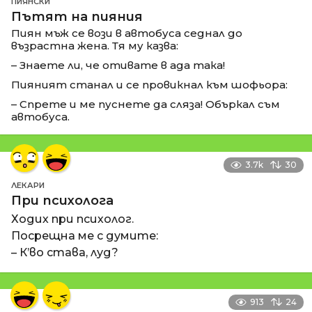
ПИЯНСКИ
Пътят на пияния
Пиян мъж се вози в автобуса седнал до
възрастна жена. Тя му казва:
– Знаете ли, че отивате в ада така!
Пияният станал и се провикнал към шофьора:
– Спрете и ме пуснете да сляза! Объркал съм
автобуса.
3.7k
30
ЛЕКАРИ
При психолога
Ходих при психолог.
Посрещна ме с думите:
– К’во става, луд?
913
24