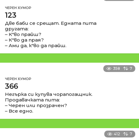
ЧЕРЕН ХУМОР
123
Две баби се срещат. Едната пита
другата:
– К"во прайш?
– К"во да прая?
– Ами да, к"во да прайш.
358
7
ЧЕРЕН ХУМОР
366
Негърка си купува чорапогащник.
Продавачката пита:
– Черен или прозрачен?
– Все едно.
412
7