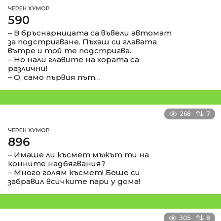
ЧЕРЕН ХУМОР
590
– В бръснарницата са въвели автомат
за подстригване. Пъхаш си главата
вътре и той те подстригва.
– Но нали главите на хората са
различни!
– О, само първия път…
268
7
ЧЕРЕН ХУМОР
896
– Имаше ли късмет мъжът ти на
конните надбягвания?
– Много голям късмет! Беше си
забравил всичките пари у дома!
305
8