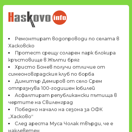
НОВИНИТЕ НА
HASKOVO.INFO
Ремонтират водопроводи по селата в
Хасковско
Протест срещу соларен парк блокира
кръстовище в Жълти бряг
Христо Бонев получи отличие от
симеоновградския клуб по борба
Димитър Демиров от село Срем
отпразнува 100-годишен юбилей
Асфалтират републикански пътища в
чертите на Свиленград
Победно начало на сезона за ОФК
„Хасково“
След ареста Муса Чолак твърди, че е
наклеветен