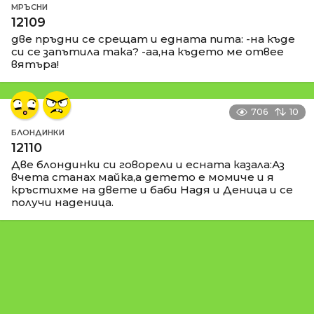
МРЪСНИ
12109
две пръдни се срещат и едната пита: -на къде
си се запътила така? -аа,на където ме отвее
вятъра!
706
10
БЛОНДИНКИ
12110
Две блондинки си говорели и есната казала:Аз
вчета станах майка,а детето е момиче и я
кръстихме на двете и баби Надя и Деница и се
получи наденица.