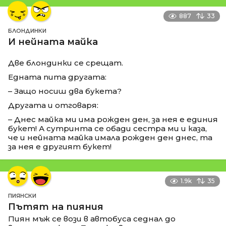
887
33
БЛОНДИНКИ
И нейната майка
Две блондинки се срещат.
Едната пита другата:
– Защо носиш два букета?
Другата и отговаря:
– Днес майка ми има рожден ден, за нея е единия
букет! А сутринта се обади сестра ми и каза,
че и нейната майка имала рожден ден днес, та
за нея е другият букет!
1.9k
35
ПИЯНСКИ
Пътят на пияния
Пиян мъж се вози в автобуса седнал до