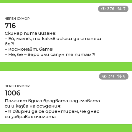
376
7
ЧЕРЕН ХУМОР
716
Скинар пита цигане:
– Ей, малък, ти какъв искаш да станеш
бе?!
– Космонавт, бате!
– Не, бе – веро или сапун те питам?!
341
8
ЧЕРЕН ХУМОР
1006
Палачът вдига брадвата над главата
си и казва на осъдения:
– Я свирни да се ориентирам, че днес
си забравих очилата.