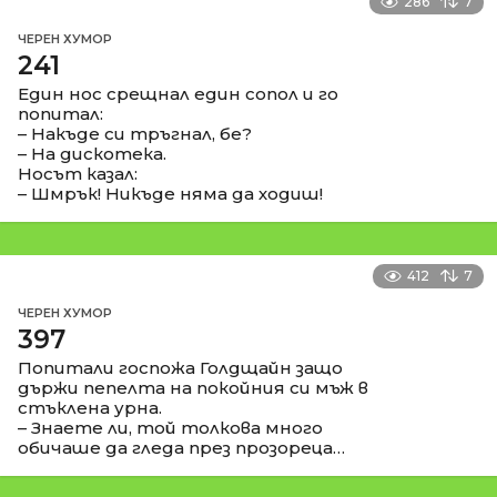
286
7
ЧЕРЕН ХУМОР
241
Един нос срещнал един сопол и го
попитал:
– Накъде си тръгнал, бе?
– На дискотека.
Носът казал:
– Шмрък! Никъде няма да ходиш!
412
7
ЧЕРЕН ХУМОР
397
Попитали госпожа Голдщайн защо
държи пепелта на покойния си мъж в
стъклена урна.
– Знаете ли, той толкова много
обичаше да гледа през прозореца…