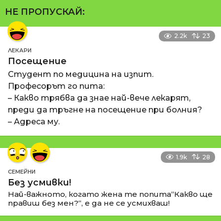
НЕ ПРОПУСКАЙ:
2.2k
23
ЛЕКАРИ
Посещение
Студент по медицина на изпит.
Професорът го пита:
– Какво трябва да знае най-вече лекарят,
преди да тръгне на посещение при болния?
– Адреса му.
1.9k
28
СЕМЕЙНИ
Без усмивки!
Най-важното, когато жена те попита“Какво ще
правиш без мен?“, е да не се усмихваш!