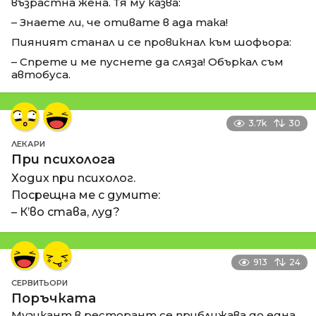
възрастна жена. Тя му казва:
– Знаете ли, че отивате в ада така!
Пияният станал и се провикнал към шофьора:
– Спрете и ме пуснете да сляза! Объркал съм
автобуса.
3.7k
30
ЛЕКАРИ
При психолога
Ходих при психолог.
Посрещна ме с думите:
– К’во става, луд?
913
24
СЕРВИТЬОРИ
Поръчката
Музикант в ресторант се приближава до една