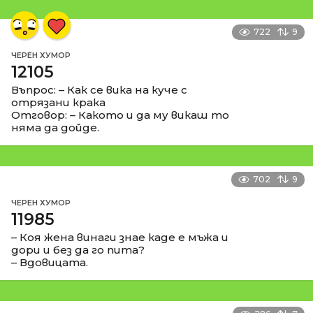
722
9
ЧЕРЕН ХУМОР
12105
Въпрос: – Как се вика на куче с
отрязани крака
Отговор: – Какото и да му викаш то
няма да дойде.
702
9
ЧЕРЕН ХУМОР
11985
– Коя жена винаги знае каде е мъжа и
дори и без да го пита?
– Вдовицата.