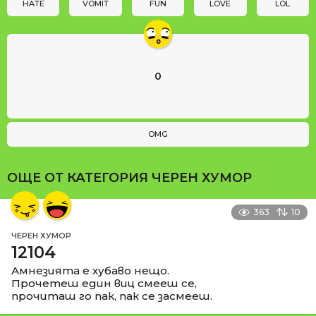
n
HATE
VOMIT
FUN
LOVE
LOL
0
OMG
ОЩЕ ОТ КАТЕГОРИЯ
ЧЕРЕН ХУМОР
363
10
ЧЕРЕН ХУМОР
12104
Амнезията е хубаво нещо.
Прочетеш един виц смееш се,
прочиташ го пак, пак се засмееш.