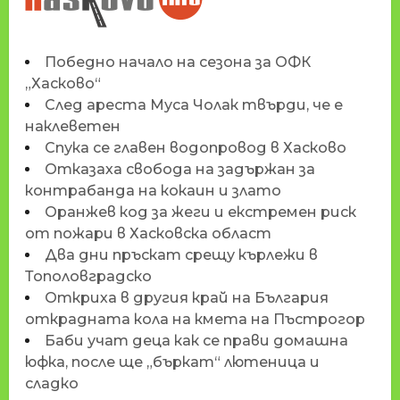
HASKOVO.INFO
Победно начало на сезона за ОФК
„Хасково“
След ареста Муса Чолак твърди, че е
наклеветен
Спука се главен водопровод в Хасково
Отказаха свобода на задържан за
контрабанда на кокаин и злато
Оранжев код за жеги и екстремен риск
от пожари в Хасковска област
Два дни пръскат срещу кърлежи в
Тополовградско
Откриха в другия край на България
открадната кола на кмета на Пъстрогор
Баби учат деца как се прави домашна
юфка, после ще „бъркат“ лютеница и
сладко