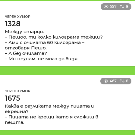
557
8
ЧЕРЕН ХУМОР
1328
Между старци:
– Пешоо, ти колко килограма тежиш?
– Ами с очилата 60 килограма –
отговаря Пешо.
– А без очилата?
– Ми незнам, не мога да видя.
467
8
ЧЕРЕН ХУМОР
1675
Каква е разликата между пицата и
евреина?
– Пицата не крещи като я сложиш в
пещта.