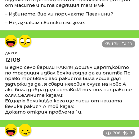
от масите и пита седящия там мъж:
– Извинете, вие ли поръчахте Паганини?
– Не, аз чакам свинско със зеле.
1.3k
10
ДРУГИ
12108
В едно село варили РАКИЯ.Дошъл царят,който
по традиция идвал всяка год.за да ги опитва.По
право трябвало ако ракията била лоша да,я
задържи за да , я свари неговия слуга на ново.А
ако била добра да,я остави.И пил-пил направо се
олял.Селяните казали:
Ей,царю велики!До кога ще пиеш от нашата
велика ракия? А той казал:
Докато открия проблема `и.
706
9