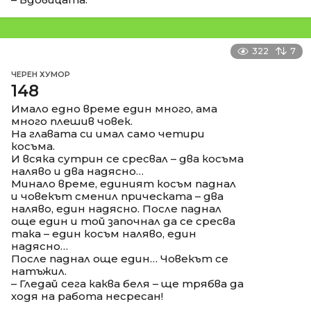
322
7
ЧЕРЕН ХУМОР
148
Имало едно време един много, ама
много плешив човек.
На главата си имал само четири
косъма.
И всяка сутрин се сресвал – два косъма
наляво и два надясно…
Минало време, единият косъм паднал
и човекът сменил прическата – два
наляво, един надясно. После паднал
още един и той започнал да се сресва
така – един косъм наляво, един
надясно…
После паднал още един… Човекът се
натъжил.
– Гледай сега каква беля – ще трябва да
ходя на работа несресан!