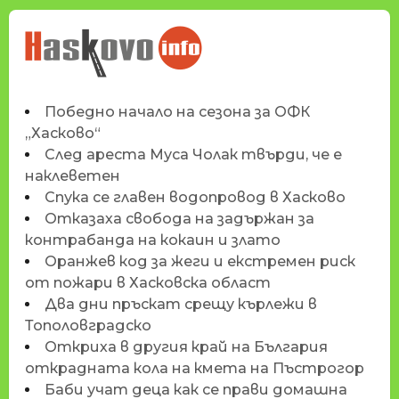
НОВИНИТЕ НА
HASKOVO.INFO
Победно начало на сезона за ОФК
„Хасково“
След ареста Муса Чолак твърди, че е
наклеветен
Спука се главен водопровод в Хасково
Отказаха свобода на задържан за
контрабанда на кокаин и злато
Оранжев код за жеги и екстремен риск
от пожари в Хасковска област
Два дни пръскат срещу кърлежи в
Тополовградско
Откриха в другия край на България
открадната кола на кмета на Пъстрогор
Баби учат деца как се прави домашна