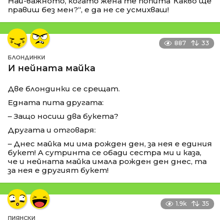
Най-важното, когато жена те попита“Какво ще
правиш без мен?“, е да не се усмихваш!
887
33
БЛОНДИНКИ
И нейната майка
Две блондинки се срещат.
Едната пита другата:
– Защо носиш два букета?
Другата и отговаря:
– Днес майка ми има рожден ден, за нея е единия
букет! А сутринта се обади сестра ми и каза,
че и нейната майка имала рожден ден днес, та
за нея е другият букет!
1.9k
35
ПИЯНСКИ