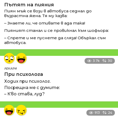
Пътят на пияния
Пиян мъж се вози в автобуса седнал до
възрастна жена. Тя му казва:
– Знаете ли, че отивате в ада така!
Пияният станал и се провикнал към шофьора:
– Спрете и ме пуснете да сляза! Объркал съм
автобуса.
3.7k
30
ЛЕКАРИ
При психолога
Ходих при психолог.
Посрещна ме с думите:
– К’во става, луд?
913
24