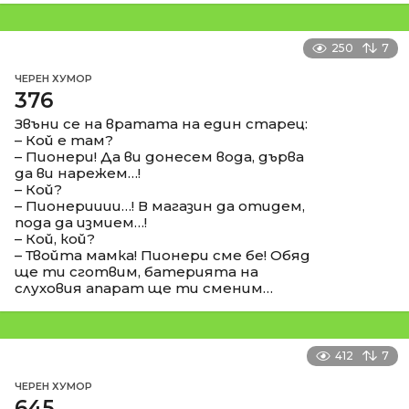
250
7
ЧЕРЕН ХУМОР
376
Звъни се на вратата на един старец:
– Кой е там?
– Пионери! Да ви донесем вода, дърва
да ви нарежем…!
– Кой?
– Пионерииии…! В магазин да отидем,
пода да измием…!
– Кой, кой?
– Твойта мамка! Пионери сме бе! Обяд
ще ти сготвим, батерията на
слуховия апарат ще ти сменим…
412
7
ЧЕРЕН ХУМОР
645