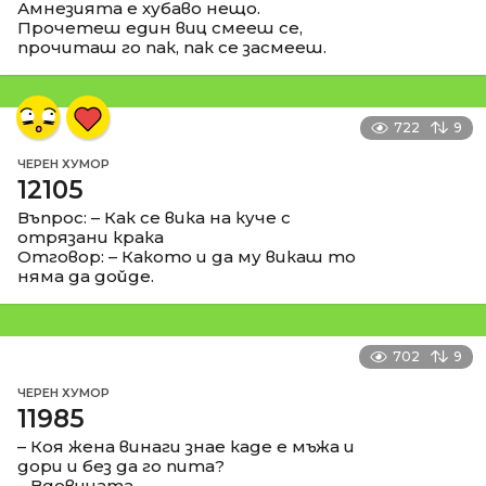
Амнезията е хубаво нещо.
Прочетеш един виц смееш се,
прочиташ го пак, пак се засмееш.
722
9
ЧЕРЕН ХУМОР
12105
Въпрос: – Как се вика на куче с
отрязани крака
Отговор: – Какото и да му викаш то
няма да дойде.
702
9
ЧЕРЕН ХУМОР
11985
– Коя жена винаги знае каде е мъжа и
дори и без да го пита?
– Вдовицата.