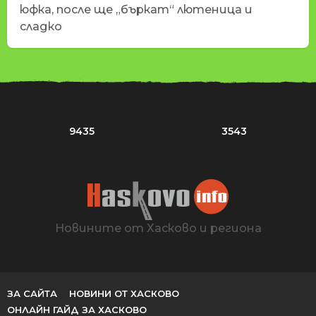
юфка, после ще „бъркат“ лютеница и
сладко
9435
3543
Новините от Хасково и региона
ЗА САЙТА
НОВИНИ ОТ ХАСКОВО
ОНЛАЙН ГАЙД ЗА ХАСКОВО