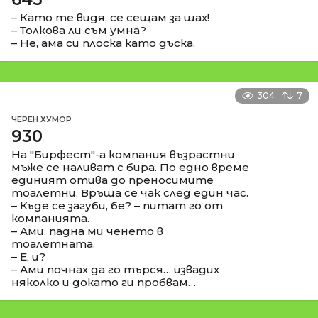
– Като те видя, се сещам за шах!
– Толкова ли съм умна?
– Не, ама си плоска като дъска.
304
7
ЧЕРЕН ХУМОР
930
На "Бирфест"-а компания възрастни
мъже се наливат с бира. По едно време
единият отива до преносимите
тоалетни. Връща се чак след един час.
– Къде се загуби, бе? – питат го от
компанията.
– Ами, падна ми ченето в
тоалетната.
– Е, и?
– Ами почнах да го търся… извадих
няколко и докато ги пробвам…