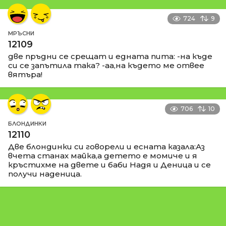
724
9
МРЪСНИ
12109
две пръдни се срещат и едната пита: -на къде
си се запътила така? -аа,на където ме отвее
вятъра!
706
10
БЛОНДИНКИ
12110
Две блондинки си говорели и есната казала:Аз
вчета станах майка,а детето е момиче и я
кръстихме на двете и баби Надя и Деница и се
получи наденица.