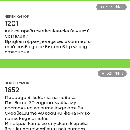
377
8
ЧЕРЕН ХУМОР
1201
Как се прави "мексиканска вълна" в
Сомалия?
Връзват франзела за хеликоптер и
той почва да се върти в кръг над
стадиона.
521
8
ЧЕРЕН ХУМОР
1652
Периоди в живота на човека:
Първите 20 години майка му
постоянно го пита къде отива.
Следващите 40 години жена му го
пита къде отива.
И накрая като го спускат в гроба,
всички присъстващи пак питат