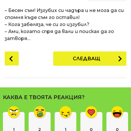
– Бесен съм! Изгубих си чадъра и не мога да си
спомня къде съм го оставил!
– Кога забеляза, че си го изгубил?
– Ами, когато спря да вали и поисках да го
затворя…
P
СЛЕДВАЩ
o
s
t
P
a
КАКВА Е ТВОЯТА РЕАКЦИЯ?
g
i
n
a
1
2
1
0
0