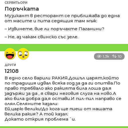
СЕРВИТЬОРИ
Поръчката
Музикант в ресторант се приближава до една
от масите и пита седящия там мъж:
– Извинете, вие ли поръчахте Паганини?
– Не, аз чакам свинско със зеле.
1.3k
10
ДРУГИ
12108
В едно село варили РАКИЯ.Дошъл царят,който
по традиция идвал всяка год.за да ги опитва.По
право трябвало ако ракията била лоша да,я
задържи за да , я свари неговия слуга на ново.А
ако била добра да,я остави.И пил-пил направо се
олял.Селяните казали:
Ей,царю велики!До кога ще пиеш от нашата
велика ракия? А той казал:
Докато открия проблема `и.