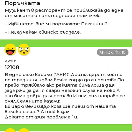
Поръчката
Музикант в ресторант се приближава до една
от масите и пита седящия там мъж:
– Извинете, вие ли поръчахте Паганини?
– Не, аз чакам свинско със зеле.
1.3k
10
ДРУГИ
12108
В едно село варили РАКИЯ.Дошъл царят,който
по традиция идвал всяка год.за да ги опитва.По
право трябвало ако ракията била лоша да,я
задържи за да , я свари неговия слуга на ново.А
ако била добра да,я остави.И пил-пил направо се
олял.Селяните казали:
Ей,царю велики!До кога ще пиеш от нашата
велика ракия? А той казал:
Докато открия проблема `и.