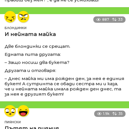
887
33
БЛОНДИНКИ
И нейната майка
Две блондинки се срещат.
Едната пита другата:
– Защо носиш два букета?
Другата и отговаря:
– Днес майка ми има рожден ден, за нея е единия
букет! А сутринта се обади сестра ми и каза,
че и нейната майка имала рожден ден днес, та
за нея е другият букет!
1.9k
35
ПИЯНСКИ
Пътят на пияния