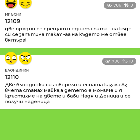
706
9
МРЪСНИ
12109
две пръдни се срещат и едната пита: -на къде
си се запътила така? -аа,на където ме отвее
вятъра!
706
10
БЛОНДИНКИ
12110
Две блондинки си говорели и есната казала:Аз
вчета станах майка,а детето е момиче и я
кръстихме на двете и баби Надя и Деница и се
получи наденица.