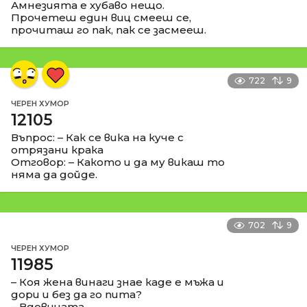
Амнезията е хубаво нещо.
Прочетеш един виц смееш се,
прочиташ го пак, пак се засмееш.
722
9
ЧЕРЕН ХУМОР
12105
Въпрос: – Как се вика на куче с
отрязани крака
Отговор: – Какото и да му викаш то
няма да дойде.
702
9
ЧЕРЕН ХУМОР
11985
– Коя жена винаги знае каде е мъжа и
дори и без да го пита?
– Вдовицата.