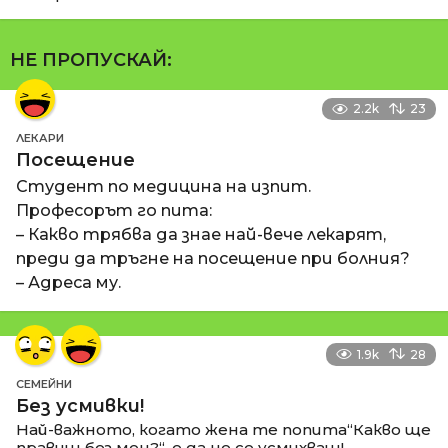
НЕ ПРОПУСКАЙ:
2.2k
23
ЛЕКАРИ
Посещение
Студент по медицина на изпит.
Професорът го пита:
– Какво трябва да знае най-вече лекарят,
преди да тръгне на посещение при болния?
– Адреса му.
1.9k
28
СЕМЕЙНИ
Без усмивки!
Най-важното, когато жена те попита“Какво ще
правиш без мен?“, е да не се усмихваш!