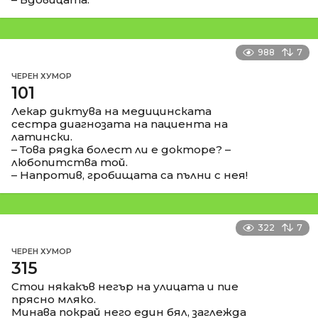
988
7
ЧЕРЕН ХУМОР
101
Лекар диктува на медицинската
сестра диагнозата на пациента на
латински.
– Това рядка болест ли е докторе? –
любопитства той.
– Напротив, гробищата са пълни с нея!
322
7
ЧЕРЕН ХУМОР
315
Стои някакъв негър на улицата и пие
прясно мляко.
Минава покрай него един бял, заглежда