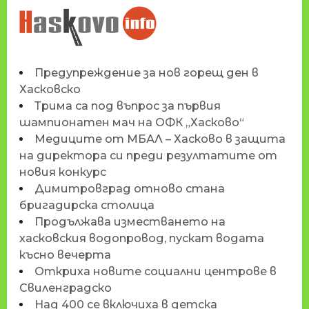
НОВИНИТЕ НА
HASKOVO.INFO
Предупреждение за нов горещ ден в
Хасковско
Трима са под въпрос за първия
шампионатен мач на ОФК „Хасково“
Медиците от МБАЛ – Хасково в защита
на директора си преди резултатите от
новия конкурс
Димитровград отново стана
бригадирска столица
Продължава изместването на
хасковския водопровод, пускат водата
късно вечерта
Откриха новите социални центрове в
Свиленградско
Над 400 се включиха в детска