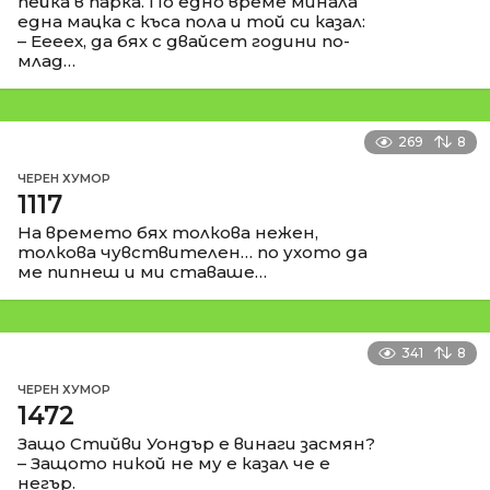
пейка в парка. По едно време минала
една мацка с къса пола и той си казал:
– Еееех, да бях с двайсет години по-
млад…
269
8
ЧЕРЕН ХУМОР
1117
На времето бях толкова нежен,
толкова чувствителен… по ухото да
ме пипнеш и ми ставаше…
341
8
ЧЕРЕН ХУМОР
1472
Защо Стийви Уондър е винаги засмян?
– Защото никой не му е казал че е
негър.