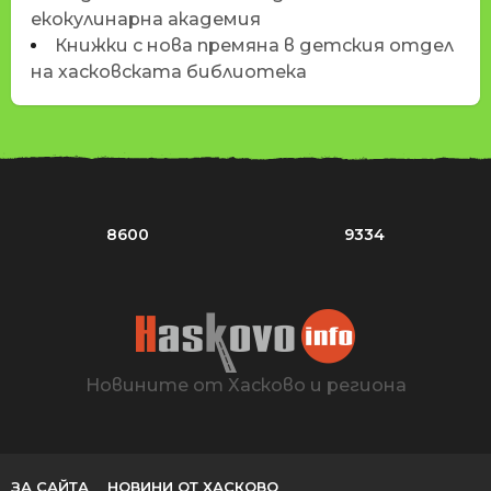
екокулинарна академия
Книжки с нова премяна в детския отдел
на хасковската библиотека
8600
9334
Новините от Хасково и региона
ЗА САЙТА
НОВИНИ ОТ ХАСКОВО