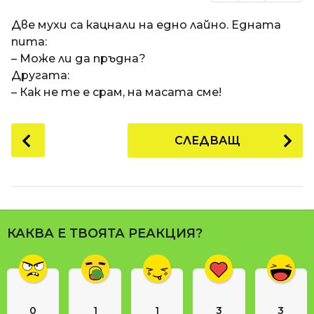
Две мухи са кацнали на едно лайно. Едната
пита:
– Може ли да пръдна?
Другата:
– Как не те е срам, на масата сме!
P
СЛЕДВАЩ
o
s
t
P
a
КАКВА Е ТВОЯТА РЕАКЦИЯ?
g
i
n
a
0
1
1
3
3