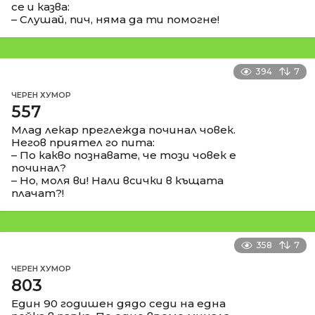
се и казва:
– Слушай, пич, няма да ти помогне!
394
7
ЧЕРЕН ХУМОР
557
Млад лекар преглежда починал човек.
Негов приятел го пита:
– По какво познавате, че този човек е
починал?
– Но, моля ви! Нали всички в къщата
плачат?!
358
7
ЧЕРЕН ХУМОР
803
Един 90 годишен дядо седи на една