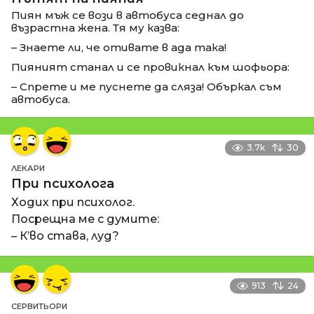
Пиян мъж се вози в автобуса седнал до
възрастна жена. Тя му казва:
– Знаете ли, че отивате в ада така!
Пияният станал и се провикнал към шофьора:
– Спрете и ме пуснете да сляза! Объркал съм
автобуса.
3.7k
30
ЛЕКАРИ
При психолога
Ходих при психолог.
Посрещна ме с думите:
– К’во става, луд?
913
24
СЕРВИТЬОРИ