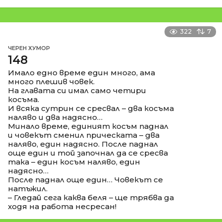
322
7
ЧЕРЕН ХУМОР
148
Имало едно време един много, ама
много плешив човек.
На главата си имал само четири
косъма.
И всяка сутрин се сресвал – два косъма
наляво и два надясно…
Минало време, единият косъм паднал
и човекът сменил прическата – два
наляво, един надясно. После паднал
още един и той започнал да се сресва
така – един косъм наляво, един
надясно…
После паднал още един… Човекът се
натъжил.
– Гледай сега каква беля – ще трябва да
ходя на работа несресан!