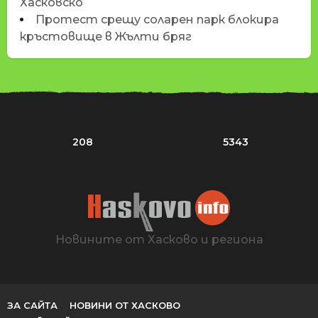
Хасковско
Протест срещу соларен парк блокира
кръстовище в Жълти бряг
208
5343
Новините от Хасково и региона
ЗА САЙТА
НОВИНИ ОТ ХАСКОВО