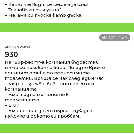
– Като те видя, се сещам за шах!
– Толкова ли съм умна?
– Не, ама си плоска като дъска.
304
7
ЧЕРЕН ХУМОР
930
На "Бирфест"-а компания възрастни
мъже се наливат с бира. По едно време
единият отива до преносимите
тоалетни. Връща се чак след един час.
– Къде се загуби, бе? – питат го от
компанията.
– Ами, падна ми ченето в
тоалетната.
– Е, и?
– Ами почнах да го търся… извадих
няколко и докато ги пробвам…