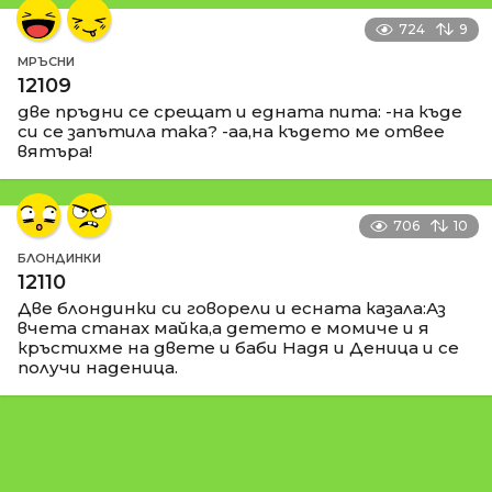
724
9
МРЪСНИ
12109
две пръдни се срещат и едната пита: -на къде
си се запътила така? -аа,на където ме отвее
вятъра!
706
10
БЛОНДИНКИ
12110
Две блондинки си говорели и есната казала:Аз
вчета станах майка,а детето е момиче и я
кръстихме на двете и баби Надя и Деница и се
получи наденица.