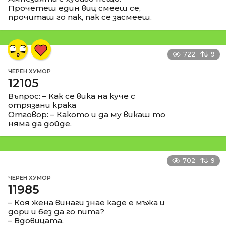
Прочетеш един виц смееш се,
прочиташ го пак, пак се засмееш.
722
9
ЧЕРЕН ХУМОР
12105
Въпрос: – Как се вика на куче с
отрязани крака
Отговор: – Какото и да му викаш то
няма да дойде.
702
9
ЧЕРЕН ХУМОР
11985
– Коя жена винаги знае каде е мъжа и
дори и без да го пита?
– Вдовицата.