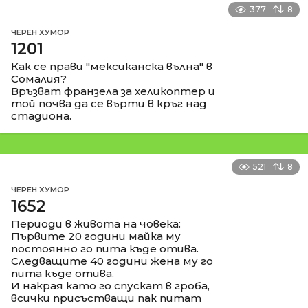
377
8
ЧЕРЕН ХУМОР
1201
Как се прави "мексиканска вълна" в
Сомалия?
Връзват франзела за хеликоптер и
той почва да се върти в кръг над
стадиона.
521
8
ЧЕРЕН ХУМОР
1652
Периоди в живота на човека:
Първите 20 години майка му
постоянно го пита къде отива.
Следващите 40 години жена му го
пита къде отива.
И накрая като го спускат в гроба,
всички присъстващи пак питат