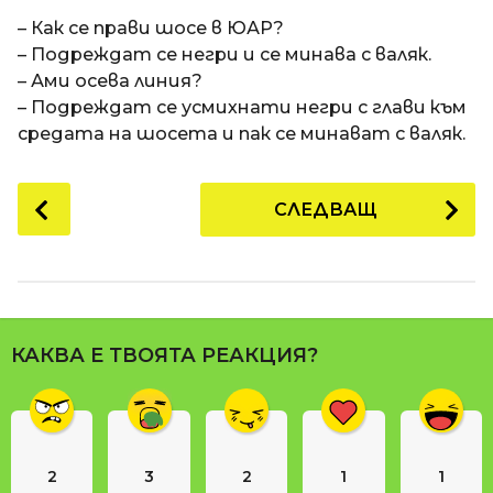
a
t
п
– Как се прави шосе в ЮАР?
i
р
– Подреждат се негри и се минава с валяк.
е
– Ами осева линия?
д
– Подреждат се усмихнати негри с глави към
и
средата на шосета и пак се минават с валяк.
1
8
P
СЛЕДВАЩ
г
o
о
s
д
t
и
P
н
a
и
КАКВА Е ТВОЯТА РЕАКЦИЯ?
g
п
i
р
n
е
д
a
и
2
3
2
1
1
t