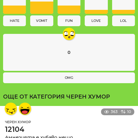
i
o
n
HATE
VOMIT
FUN
LOVE
LOL
0
OMG
ОЩЕ ОТ КАТЕГОРИЯ
ЧЕРЕН ХУМОР
363
10
ЧЕРЕН ХУМОР
12104
Амнезията е хубаво нещо.