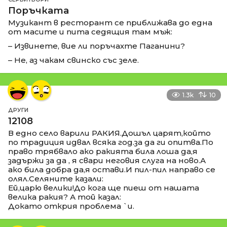
Поръчката
Музикант в ресторант се приближава до една
от масите и пита седящия там мъж:
– Извинете, вие ли поръчахте Паганини?
– Не, аз чакам свинско със зеле.
1.3k
10
ДРУГИ
12108
В едно село варили РАКИЯ.Дошъл царят,който
по традиция идвал всяка год.за да ги опитва.По
право трябвало ако ракията била лоша да,я
задържи за да , я свари неговия слуга на ново.А
ако била добра да,я остави.И пил-пил направо се
олял.Селяните казали:
Ей,царю велики!До кога ще пиеш от нашата
велика ракия? А той казал:
Докато открия проблема `и.