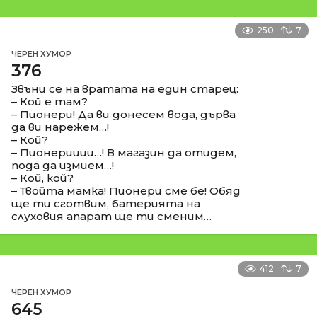
250
7
ЧЕРЕН ХУМОР
376
Звъни се на вратата на един старец:
– Кой е там?
– Пионери! Да ви донесем вода, дърва
да ви нарежем…!
– Кой?
– Пионерииии…! В магазин да отидем,
пода да измием…!
– Кой, кой?
– Твойта мамка! Пионери сме бе! Обяд
ще ти сготвим, батерията на
слуховия апарат ще ти сменим…
412
7
ЧЕРЕН ХУМОР
645