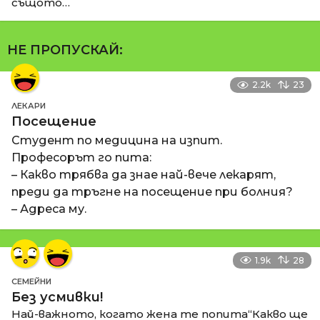
същото…
НЕ ПРОПУСКАЙ:
2.2k
23
ЛЕКАРИ
Посещение
Студент по медицина на изпит.
Професорът го пита:
– Какво трябва да знае най-вече лекарят,
преди да тръгне на посещение при болния?
– Адреса му.
1.9k
28
СЕМЕЙНИ
Без усмивки!
Най-важното, когато жена те попита“Какво ще