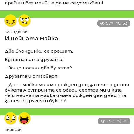
правиш без мен?“, е да не се усмихваш!
977
33
БЛОНДИНКИ
И нейната майка
Две блондинки се срещат.
Едната пита другата:
– Защо носиш два букета?
Другата и отговаря:
– Днес майка ми има рожден ден, за нея е единия
букет! А сутринта се обади сестра ми и каза,
че и нейната майка имала рожден ден днес, та
за нея е другият букет!
1.9k
35
ПИЯНСКИ