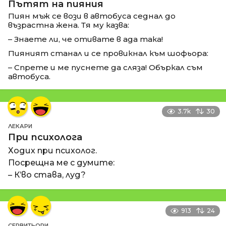
Пътят на пияния
Пиян мъж се вози в автобуса седнал до
възрастна жена. Тя му казва:
– Знаете ли, че отивате в ада така!
Пияният станал и се провикнал към шофьора:
– Спрете и ме пуснете да сляза! Объркал съм
автобуса.
3.7k
30
ЛЕКАРИ
При психолога
Ходих при психолог.
Посрещна ме с думите:
– К’во става, луд?
913
24
СЕРВИТЬОРИ