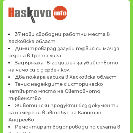
НОВИНИТЕ НА
HASKOVO.INFO
37 нови свободни работни места в
Хасковска област
Димитровград загуби първия си мач за
сезона в Трета лига
Задържаха 18-годишен за убийството
на чичо си с дървен кол
Два пожара гасиха в Хасковска област
Тенис надеждите с историческо
четвърто място на Световното
първенство
Животински продукти без документи
са намерени в автобус на Капитан
Андреево
Ремонтират водопроводи по селата в