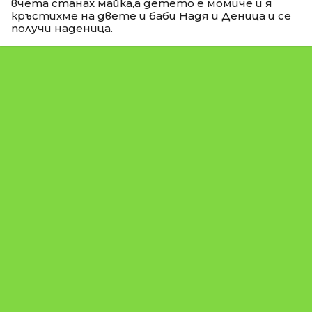
вчета станах майка,а детето е момиче и я
кръстихме на двете и баби Надя и Деница и се
получи наденица.