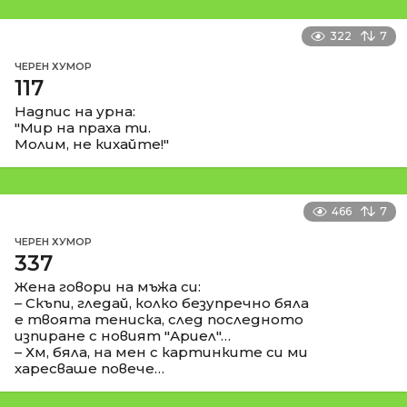
322
7
ЧЕРЕН ХУМОР
117
Надпис на урна:
"Мир на праха ти.
Молим, не кихайте!"
466
7
ЧЕРЕН ХУМОР
337
Жена говори на мъжа си:
– Скъпи, гледай, колко безупречно бяла
е твоята тениска, след последното
изпиране с новият "Ариел"…
– Хм, бяла, на мен с картинките си ми
харесваше повече…