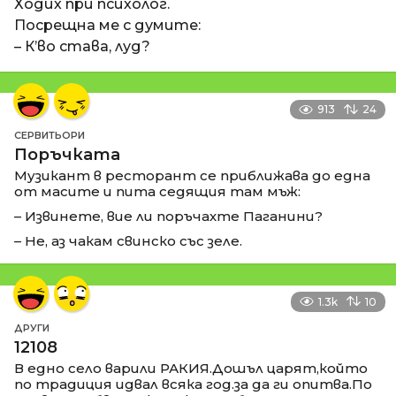
Ходих при психолог.
Посрещна ме с думите:
– К’во става, луд?
913
24
СЕРВИТЬОРИ
Поръчката
Музикант в ресторант се приближава до една
от масите и пита седящия там мъж:
– Извинете, вие ли поръчахте Паганини?
– Не, аз чакам свинско със зеле.
1.3k
10
ДРУГИ
12108
В едно село варили РАКИЯ.Дошъл царят,който
по традиция идвал всяка год.за да ги опитва.По