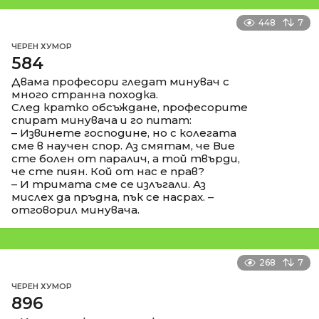
448
7
ЧЕРЕН ХУМОР
584
Двама професори гледат минувач с
много странна походка.
След кратко обсъждане, професорите
спират минувача и го питат:
– Извинете господине, но с колегата
сме в научен спор. Аз смятам, че Вие
сте болен от паралич, а той твърди,
че сте пиян. Кой от нас е прав?
– И тримата сме се излъгали. Аз
мислех да пръдна, пък се насрах. –
отговорил минувача.
268
7
ЧЕРЕН ХУМОР
896