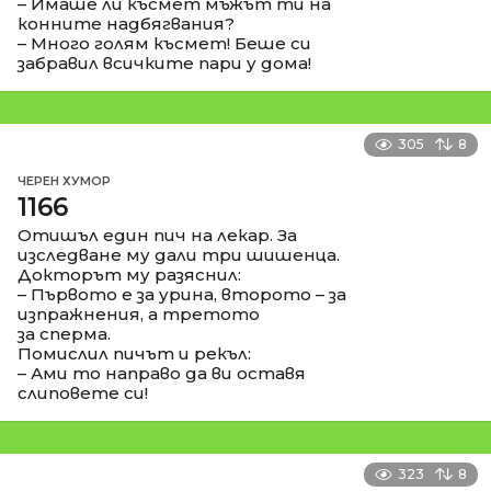
– Имаше ли късмет мъжът ти на
конните надбягвания?
– Много голям късмет! Беше си
забравил всичките пари у дома!
305
8
ЧЕРЕН ХУМОР
1166
Отишъл един пич на лекар. За
изследване му дали три шишенца.
Докторът му разяснил:
– Първото е за урина, второто – за
изпражнения, а третото
за сперма.
Помислил пичът и рекъл:
– Ами то направо да ви оставя
слиповете си!
323
8