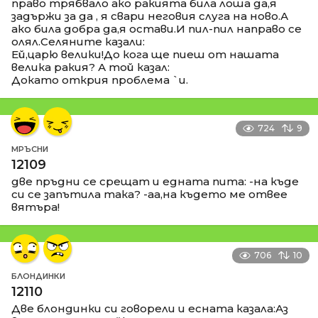
право трябвало ако ракията била лоша да,я
задържи за да , я свари неговия слуга на ново.А
ако била добра да,я остави.И пил-пил направо се
олял.Селяните казали:
Ей,царю велики!До кога ще пиеш от нашата
велика ракия? А той казал:
Докато открия проблема `и.
724
9
МРЪСНИ
12109
две пръдни се срещат и едната пита: -на къде
си се запътила така? -аа,на където ме отвее
вятъра!
706
10
БЛОНДИНКИ
12110
Две блондинки си говорели и есната казала:Аз