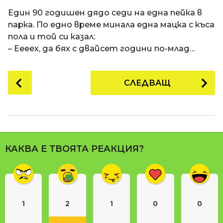
a
t
п
Един 90 годишен дядо седи на една пейка в
i
р
парка. По едно време минала една мацка с къса
е
пола и той си казал:
д
– Еееех, да бях с двайсет години по-млад…
и
1
P
СЛЕДВАЩ
8
o
г
s
о
t
д
P
и
a
н
КАКВА Е ТВОЯТА РЕАКЦИЯ?
g
и
i
п
n
р
е
a
д
1
2
1
0
0
t
и
i