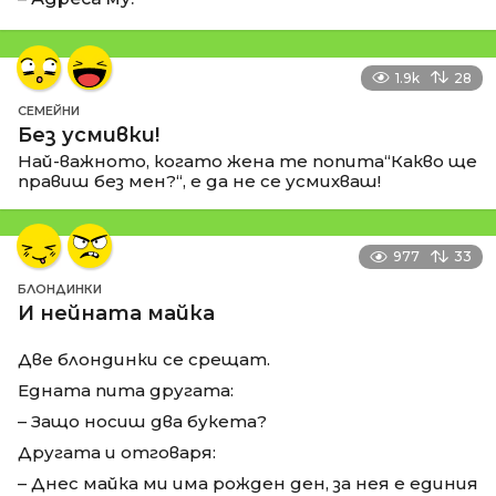
1.9k
28
СЕМЕЙНИ
Без усмивки!
Най-важното, когато жена те попита“Какво ще
правиш без мен?“, е да не се усмихваш!
977
33
БЛОНДИНКИ
И нейната майка
Две блондинки се срещат.
Едната пита другата:
– Защо носиш два букета?
Другата и отговаря:
– Днес майка ми има рожден ден, за нея е единия