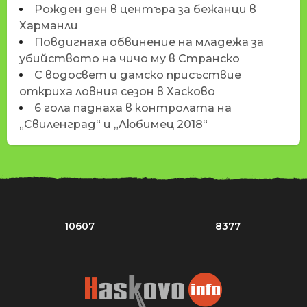
Рожден ден в центъра за бежанци в
Харманли
Повдигнаха обвинение на младежа за
убийството на чичо му в Странско
С водосвет и дамско присъствие
откриха ловния сезон в Хасково
6 гола паднаха в контролата на
„Свиленград“ и „Любимец 2018“
10607
8377