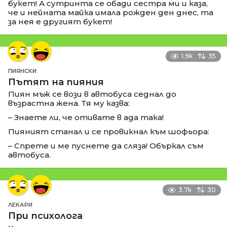
букет! А сутринта се обади сестра ми и каза,
че и нейната майка имала рожден ден днес, та
за нея е другият букет!
1.9k
35
ПИЯНСКИ
Пътят на пияния
Пиян мъж се вози в автобуса седнал до
възрастна жена. Тя му казва:
– Знаете ли, че отивате в ада така!
Пияният станал и се провикнал към шофьора:
– Спрете и ме пуснете да сляза! Объркал съм
автобуса.
3.7k
30
ЛЕКАРИ
При психолога