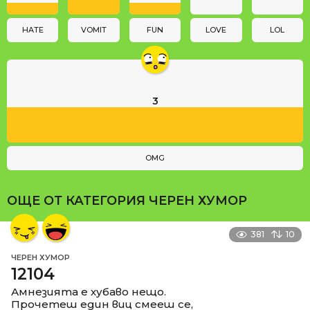
o
n
HATE
VOMIT
FUN
LOVE
LOL
3
OMG
ОЩЕ ОТ КАТЕГОРИЯ
ЧЕРЕН ХУМОР
381
10
ЧЕРЕН ХУМОР
12104
Амнезията е хубаво нещо.
Прочетеш един виц смееш се,