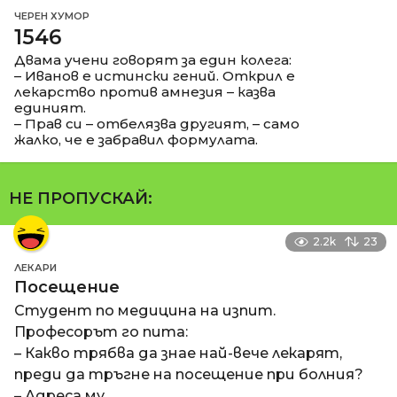
ЧЕРЕН ХУМОР
1546
Двама учени говорят за един колега:
– Иванов е истински гений. Открил е
лекарство против амнезия – казва
единият.
– Прав си – отбелязва другият, – само
жалко, че е забравил формулата.
НЕ ПРОПУСКАЙ:
2.2k
23
ЛЕКАРИ
Посещение
Студент по медицина на изпит.
Професорът го пита:
– Какво трябва да знае най-вече лекарят,
преди да тръгне на посещение при болния?
– Адреса му.