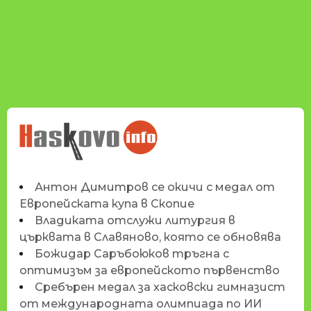
НОВИНИТЕ НА
HASKOVO.INFO
Антон Димитров се окичи с медал от
Европейската купа в Скопие
Владиката отслужи литургия в
църквата в Славяново, която се обновява
Божидар Саръбоюков тръгна с
оптимизъм за европейското първенство
Сребърен медал за хасковски гимназист
от международната олимпиада по ИИ