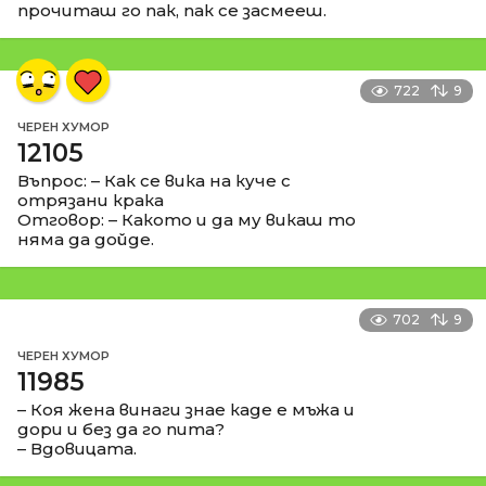
прочиташ го пак, пак се засмееш.
722
9
ЧЕРЕН ХУМОР
12105
Въпрос: – Как се вика на куче с
отрязани крака
Отговор: – Какото и да му викаш то
няма да дойде.
702
9
ЧЕРЕН ХУМОР
11985
– Коя жена винаги знае каде е мъжа и
дори и без да го пита?
– Вдовицата.