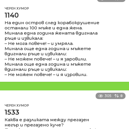
ЧЕРЕН ХУМОР
1140
На един остров след корабокрушение
останали 100 мъже и една жена.
Минала една година жената вдигнала
ръце и извикала:
– Не мога повече! – и умряла.
Минала още една година и мъжете
вдигнали ръце и извикали:
– Не можем повече! – и я заровили.
Минала още една година и мъжете
вдигнали ръце и извикали:
– Не можем повече! – и я изровили.
305
8
ЧЕРЕН ХУМОР
1533
Каква е разликата между прегазен
негър и прегазено куче?