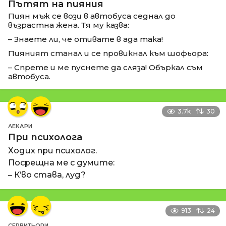
Пътят на пияния
Пиян мъж се вози в автобуса седнал до
възрастна жена. Тя му казва:
– Знаете ли, че отивате в ада така!
Пияният станал и се провикнал към шофьора:
– Спрете и ме пуснете да сляза! Объркал съм
автобуса.
3.7k
30
ЛЕКАРИ
При психолога
Ходих при психолог.
Посрещна ме с думите:
– К’во става, луд?
913
24
СЕРВИТЬОРИ