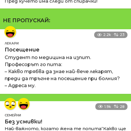
Пред кучето има следи от спирачки!
НЕ ПРОПУСКАЙ:
2.2k
23
ЛЕКАРИ
Посещение
Студент по медицина на изпит.
Професорът го пита:
– Какво трябва да знае най-вече лекарят,
преди да тръгне на посещение при болния?
– Адреса му.
1.9k
28
СЕМЕЙНИ
Без усмивки!
Най-важното, когато жена те попита“Какво ще