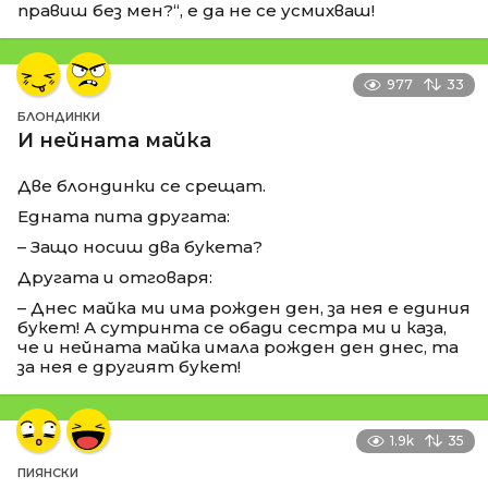
правиш без мен?“, е да не се усмихваш!
977
33
БЛОНДИНКИ
И нейната майка
Две блондинки се срещат.
Едната пита другата:
– Защо носиш два букета?
Другата и отговаря:
– Днес майка ми има рожден ден, за нея е единия
букет! А сутринта се обади сестра ми и каза,
че и нейната майка имала рожден ден днес, та
за нея е другият букет!
1.9k
35
ПИЯНСКИ