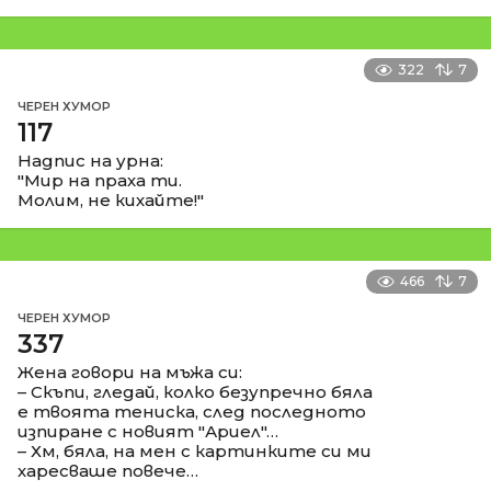
322
7
ЧЕРЕН ХУМОР
117
Надпис на урна:
"Мир на праха ти.
Молим, не кихайте!"
466
7
ЧЕРЕН ХУМОР
337
Жена говори на мъжа си:
– Скъпи, гледай, колко безупречно бяла
е твоята тениска, след последното
изпиране с новият "Ариел"…
– Хм, бяла, на мен с картинките си ми
харесваше повече…