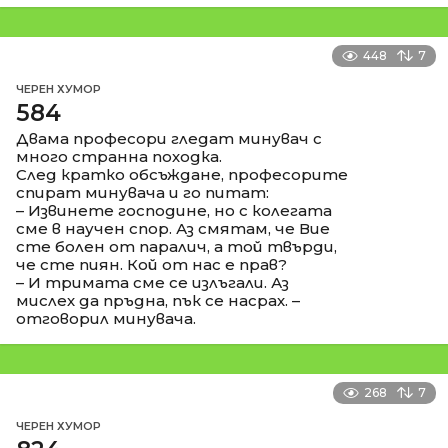
448
7
ЧЕРЕН ХУМОР
584
Двама професори гледат минувач с
много странна походка.
След кратко обсъждане, професорите
спират минувача и го питат:
– Извинете господине, но с колегата
сме в научен спор. Аз смятам, че Вие
сте болен от паралич, а той твърди,
че сте пиян. Кой от нас е прав?
– И тримата сме се излъгали. Аз
мислех да пръдна, пък се насрах. –
отговорил минувача.
268
7
ЧЕРЕН ХУМОР