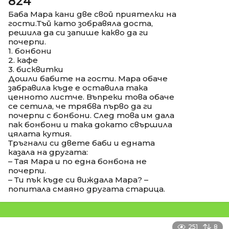
824
Баба Мара кани две свой приятелки на
гости.Тъй като зобравяла доста,
решила да си запише какво да ги
почерпи.
1. бонбони
2. кафе
3. бисквитки
Дошли бабите на гости. Мара обаче
забравила къде е оставила така
ценното листче. Въпреки това обаче
се сетила, че трябва първо да ги
почерпи с бонбони. След това им дала
пак бонбони и така докато свършила
цялата кутия.
Тръгнали си двете баби и едната
казала на другата:
– Тая Мара и по една бонбона не
почерпи.
– Ти пък къде си виждала Мара? –
попитала смаяно другата старица.
251
8