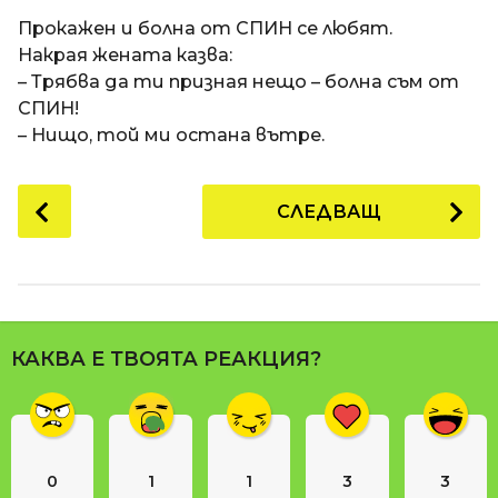
a
t
п
Прокажен и болна от СПИН се любят.
i
р
Накрая жената казва:
е
– Трябва да ти призная нещо – болна съм от
д
СПИН!
и
– Нищо, той ми остана вътре.
1
8
P
СЛЕДВАЩ
г
o
о
s
д
t
и
P
н
a
и
КАКВА Е ТВОЯТА РЕАКЦИЯ?
g
п
i
р
n
е
д
a
и
0
1
1
3
3
t