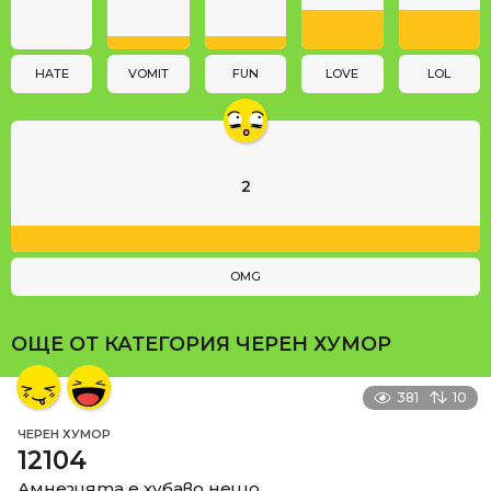
i
o
n
HATE
VOMIT
FUN
LOVE
LOL
2
OMG
ОЩЕ ОТ КАТЕГОРИЯ
ЧЕРЕН ХУМОР
381
10
ЧЕРЕН ХУМОР
12104
Амнезията е хубаво нещо.