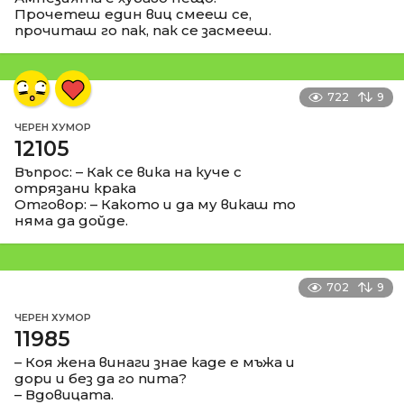
Прочетеш един виц смееш се,
прочиташ го пак, пак се засмееш.
722
9
ЧЕРЕН ХУМОР
12105
Въпрос: – Как се вика на куче с
отрязани крака
Отговор: – Какото и да му викаш то
няма да дойде.
702
9
ЧЕРЕН ХУМОР
11985
– Коя жена винаги знае каде е мъжа и
дори и без да го пита?
– Вдовицата.