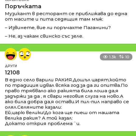
Поръчката
Музикант в ресторант се приближава до една
от масите и пита седящия там мъж:
– Извинете, вие ли поръчахте Паганини?
– Не, аз чакам свинско със зеле.
1.3k
10
ДРУГИ
12108
В едно село варили РАКИЯ.Дошъл царят,който
по традиция идвал всяка год.за да ги опитва.По
право трябвало ако ракията била лоша да,я
задържи за да , я свари неговия слуга на ново.А
ако била добра да,я остави.И пил-пил направо се
олял.Селяните казали:
Ей,царю велики!До кога ще пиеш от нашата
велика ракия? А той казал:
Докато открия проблема `и.