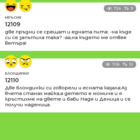
724
9
МРЪСНИ
12109
две пръдни се срещат и едната пита: -на къде
си се запътила така? -аа,на където ме отвее
вятъра!
706
10
БЛОНДИНКИ
12110
Две блондинки си говорели и есната казала:Аз
вчета станах майка,а детето е момиче и я
кръстихме на двете и баби Надя и Деница и се
получи наденица.