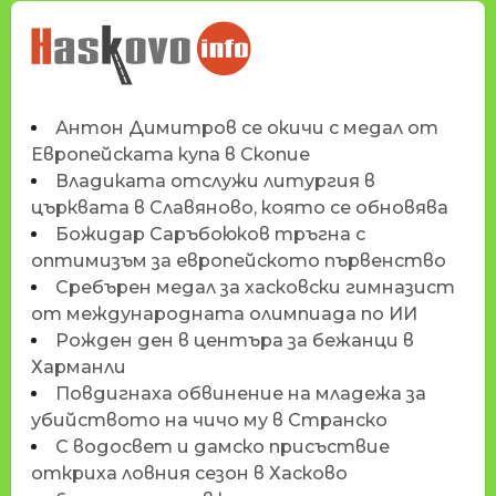
НОВИНИТЕ НА
HASKOVO.INFO
Антон Димитров се окичи с медал от
Европейската купа в Скопие
Владиката отслужи литургия в
църквата в Славяново, която се обновява
Божидар Саръбоюков тръгна с
оптимизъм за европейското първенство
Сребърен медал за хасковски гимназист
от международната олимпиада по ИИ
Рожден ден в центъра за бежанци в
Харманли
Повдигнаха обвинение на младежа за
убийството на чичо му в Странско
С водосвет и дамско присъствие
откриха ловния сезон в Хасково