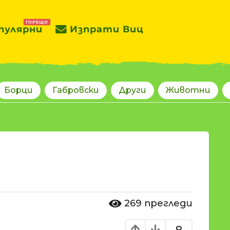
ГОРЕЩО
пулярни
Изпрати Виц
Борци
Габровски
Други
Животни
269
прегледи