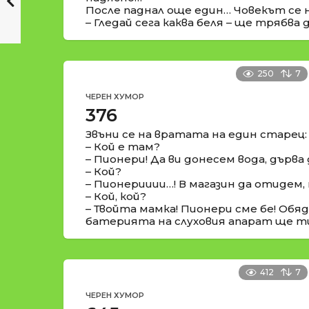
После паднал още един… Човекът се 
– Гледай сега каква беля – ще трябва 
250
7
ЧЕРЕН ХУМОР
376
Звъни се на вратата на един старец:
– Кой е там?
– Пионери! Да ви донесем вода, дърва
– Кой?
– Пионерииии…! В магазин да отидем, 
– Кой, кой?
– Твойта мамка! Пионери сме бе! Обя
батерията на слуховия апарат ще т
412
7
ЧЕРЕН ХУМОР