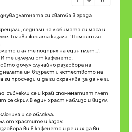
8
знува златната си сватба в града
срещали, седнали на любимата си маса и
ме. Тогава жената казала: "Помниш ли
.
олето и аз те подпрях на един плет…".
 И те излезли от кафенето.
който дочул случайно разговора на
едналата им възраст и естеството на
ги проследи и да ги охранява, за да не ги
о, съблекли се и край споменатият плет
т се скрил в един храст наблизо и видял
лючила и се облякла.
ъл от храстите и казал:
разговора ви в кафенето и реших да ви