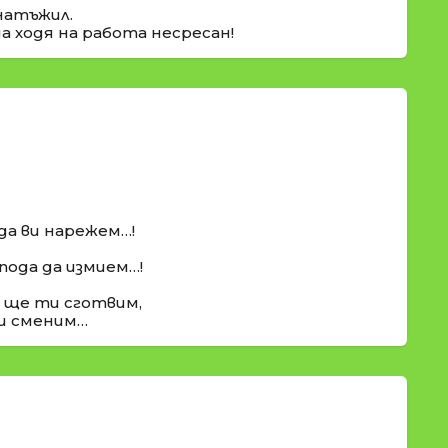
натъжил.
да ходя на работа несресан!
 да ви нарежем…!
пода да измием…!
д ще ти сготвим,
и сменим…