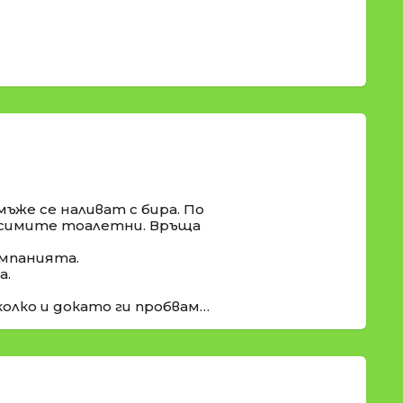
ъже се наливат с бира. По
осимите тоалетни. Връща
компанията.
а.
колко и докато ги пробвам…