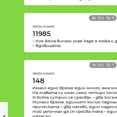
702
9
ЧЕРЕН ХУМОР
11985
– Коя жена винаги знае каде е мъжа и 
– Вдовицата.
322
7
ЧЕРЕН ХУМОР
148
Имало едно време един много, ама мн
На главата си имал само четири косъ
И всяка сутрин се сресвал – два косъ
Минало време, единият косъм паднал
прическата – два наляво, един надясн
той започнал да се сресва така – еди
надясно…