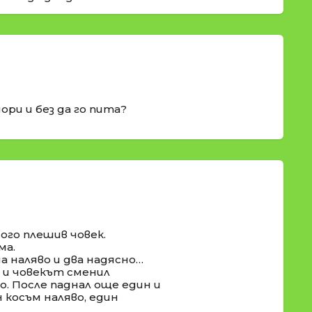
дори и без да го пита?
ого плешив човек.
ма.
ма наляво и два надясно…
 и човекът сменил
о. После паднал още един и
н косъм наляво, един