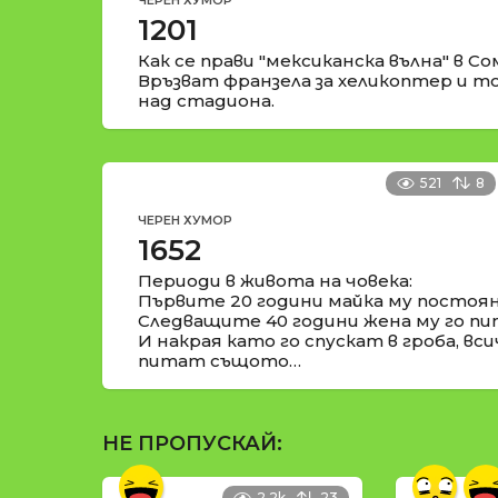
ЧЕРЕН ХУМОР
1201
Как се прави "мексиканска вълна" в С
Връзват франзела за хеликоптер и то
над стадиона.
521
8
ЧЕРЕН ХУМОР
1652
Периоди в живота на човека:
Първите 20 години майка му постоян
Следващите 40 години жена му го пи
И накрая като го спускат в гроба, в
питат същото…
НЕ ПРОПУСКАЙ:
2.2k
23