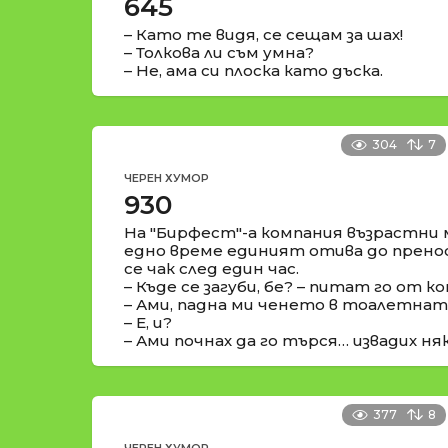
645
– Като те видя, се сещам за шах!
– Толкова ли съм умна?
– Не, ама си плоска като дъска.
304
7
ЧЕРЕН ХУМОР
930
На "Бирфест"-а компания възрастни м
едно време единият отива до прен
се чак след един час.
– Къде се загуби, бе? – питат го от 
– Ами, падна ми ченето в тоалетнат
– Е, и?
– Ами почнах да го търся… извадих ня
377
8