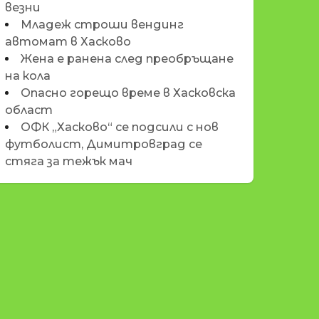
везни
Младеж строши вендинг
автомат в Хасково
Жена е ранена след преобръщане
на кола
Опасно горещо време в Хасковска
област
ОФК „Хасково“ се подсили с нов
футболист, Димитровград се
стяга за тежък мач