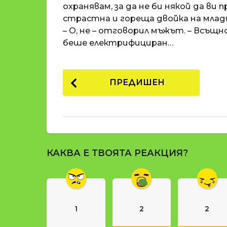
и
охранявам, за да не би някой да ви
страстна и гореща двойка на млад
– О, не – отговорил мъжът. – Всъщ
беше електрифициран…
P
ПРЕДИШЕН
o
s
t
P
КАКВА Е ТВОЯТА РЕАКЦИЯ?
a
g
i
n
1
2
2
a