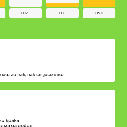
LOVE
LOL
OMG
ш го пак, пак се засмееш.
ни крака
няма да дойде.