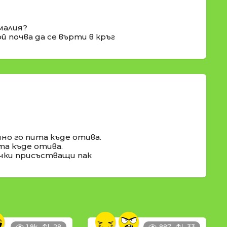
омалия?
й почва да се върти в кръг
но го пита къде отива.
та къде отива.
сички присъстващи пак
1.9k
28
887
33