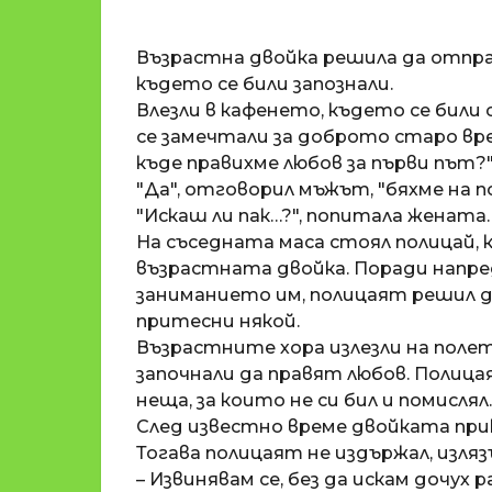
o
и
m
п
Възрастна двойка решила да отпра
a
р
t
където се били запознали.
i
е
Влезли в кафенето, където се били 
д
се замечтали за доброто старо вре
и
къде правихме любов за първи път?"
1
"Да", отговорил мъжът, "бяхме на п
8
"Искаш ли пак…?", попитала жената.
г
На съседната маса стоял полицай, 
о
възрастната двойка. Поради напр
д
заниманието им, полицаят решил да 
и
притесни някой.
н
Възрастните хора излезли на полет
и
започнали да правят любов. Полицая
п
неща, за които не си бил и помислял.
р
След известно време двойката прик
е
Тогава полицаят не издържал, изляз
д
– Извинявам се, без да искам дочух 