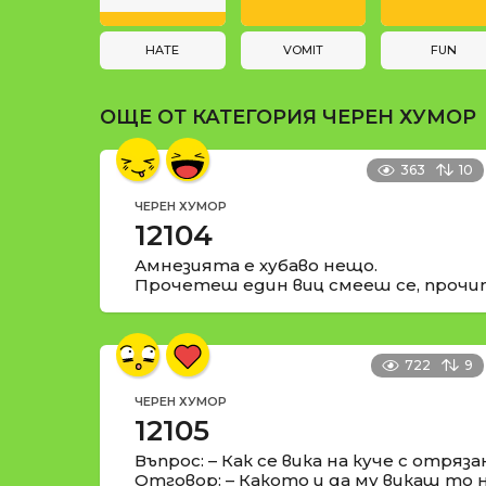
t
i
HATE
VOMIT
FUN
o
ОЩЕ ОТ КАТЕГОРИЯ
ЧЕРЕН ХУМОР
n
363
10
ЧЕРЕН ХУМОР
12104
Амнезията е хубаво нещо.
Прочетеш един виц смееш се, прочита
722
9
ЧЕРЕН ХУМОР
12105
Въпрос: – Как се вика на куче с отряза
Отговор: – Какото и да му викаш то 