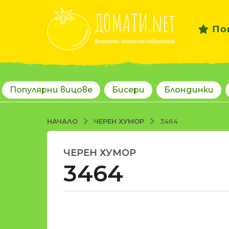
По
Популярни вицове
Бисери
Блондинки
ЧЕРЕН ХУМОР
НАЧАЛО
3464
ЧЕРЕН ХУМОР
1
3464
8
г
о
д
о
и
т
н
d