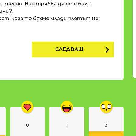
 притесни. Вие трябва да сте били
ини?.
ност, когато бяхме млади плетът не
СЛЕДВАЩ
0
1
3