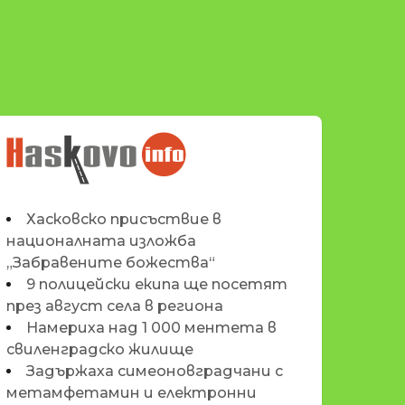
НОВИНИТЕ НА
HASKOVO.INFO
Хасковско присъствие в
националната изложба
„Забравените божества“
9 полицейски екипа ще посетят
през август села в региона
Намериха над 1 000 ментета в
свиленградско жилище
Задържаха симеоновградчани с
метамфетамин и електронни