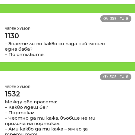
359
8
ЧЕРЕН ХУМОР
1130
– Знаете ли по какво си пада най-много
една баба?
– По стълбите.
305
8
ЧЕРЕН ХУМОР
1532
Между две прасета:
– Какво ядеш бе?
– Портокал.
– Честно да ти кажа, въобще не ми
прилича на портокал.
– Ами какво да ти кажа – ям го за
трети път!