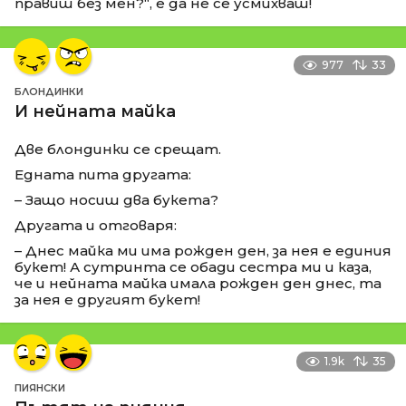
правиш без мен?“, е да не се усмихваш!
977
33
БЛОНДИНКИ
И нейната майка
Две блондинки се срещат.
Едната пита другата:
– Защо носиш два букета?
Другата и отговаря:
– Днес майка ми има рожден ден, за нея е единия
букет! А сутринта се обади сестра ми и каза,
че и нейната майка имала рожден ден днес, та
за нея е другият букет!
1.9k
35
ПИЯНСКИ