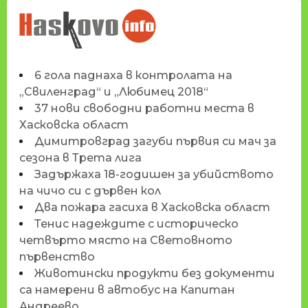
НОВИНИТЕ НА
HASKOVO.INFO
6 гола паднаха в контролата на
„Свиленград“ и „Любимец 2018“
37 нови свободни работни места в
Хасковска област
Димитровград загуби първия си мач за
сезона в Трета лига
Задържаха 18-годишен за убийството
на чичо си с дървен кол
Два пожара гасиха в Хасковска област
Тенис надеждите с историческо
четвърто място на Световното
първенство
Животински продукти без документи
са намерени в автобус на Капитан
Андреево