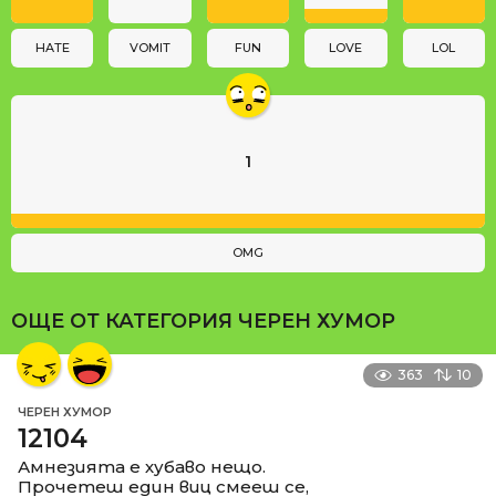
o
n
HATE
VOMIT
FUN
LOVE
LOL
1
OMG
ОЩЕ ОТ КАТЕГОРИЯ
ЧЕРЕН ХУМОР
363
10
ЧЕРЕН ХУМОР
12104
Амнезията е хубаво нещо.
Прочетеш един виц смееш се,