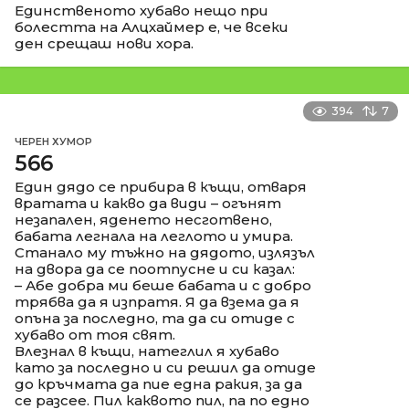
Единственото хубаво нещо при
болестта на Алцхаймер е, че всеки
ден срещаш нови хора.
394
7
ЧЕРЕН ХУМОР
566
Един дядо се прибира в къщи, отваря
вратата и какво да види – огънят
незапален, яденето несготвено,
бабата легнала на леглото и умира.
Станало му тъжно на дядото, излязъл
на двора да се поотпусне и си казал:
– Абе добра ми беше бабата и с добро
трябва да я изпратя. Я да взема да я
опъна за последно, та да си отиде с
хубаво от тоя свят.
Влезнал в къщи, натеглил я хубаво
като за последно и си решил да отиде
до кръчмата да пие една ракия, за да
се разсее. Пил каквото пил, па по едно