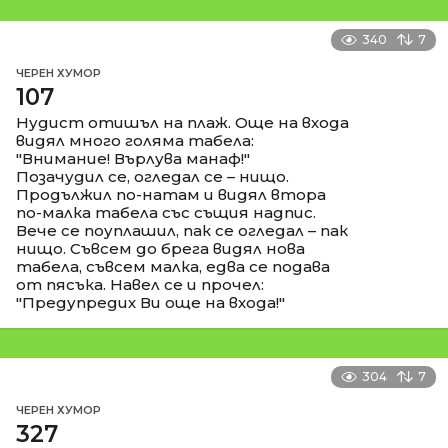
340
7
ЧЕРЕН ХУМОР
107
Нудист отишъл на плаж. Още на входа
видял много голяма табела:
"Внимание! Върлува манаф!"
Позачудил се, огледал се – нищо.
Продължил по-натам и видял втора
по-малка табела със същия надпис.
Вече се поуплашил, пак се огледал – пак
нищо. Съвсем до брега видял нова
табела, съвсем малка, едва се подава
от пясъка. Навел се и прочел:
"Предупредих Ви още на входа!"
304
7
ЧЕРЕН ХУМОР
327