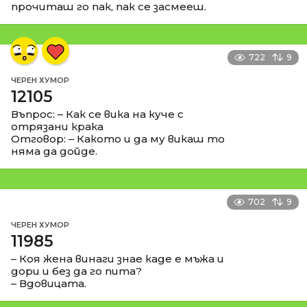
прочиташ го пак, пак се засмееш.
722
9
ЧЕРЕН ХУМОР
12105
Въпрос: – Как се вика на куче с
отрязани крака
Отговор: – Какото и да му викаш то
няма да дойде.
702
9
ЧЕРЕН ХУМОР
11985
– Коя жена винаги знае каде е мъжа и
дори и без да го пита?
– Вдовицата.