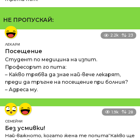
НЕ ПРОПУСКАЙ:
2.2k
23
ЛЕКАРИ
Посещение
Студент по медицина на изпит.
Професорът го пита:
– Какво трябва да знае най-вече лекарят,
преди да тръгне на посещение при болния?
– Адреса му.
1.9k
28
СЕМЕЙНИ
Без усмивки!
Най-важното, когато жена те попита“Какво ще