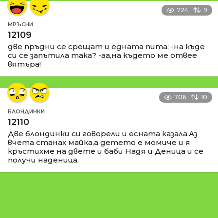
724
9
МРЪСНИ
12109
две пръдни се срещат и едната пита: -на къде
си се запътила така? -аа,на където ме отвее
вятъра!
706
10
БЛОНДИНКИ
12110
Две блондинки си говорели и есната казала:Аз
вчета станах майка,а детето е момиче и я
кръстихме на двете и баби Надя и Деница и се
получи наденица.