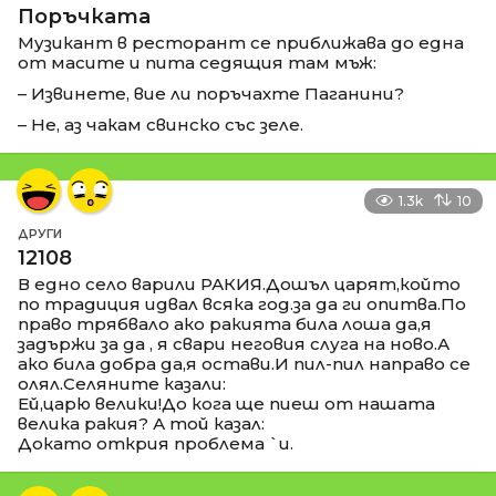
Поръчката
Музикант в ресторант се приближава до една
от масите и пита седящия там мъж:
– Извинете, вие ли поръчахте Паганини?
– Не, аз чакам свинско със зеле.
1.3k
10
ДРУГИ
12108
В едно село варили РАКИЯ.Дошъл царят,който
по традиция идвал всяка год.за да ги опитва.По
право трябвало ако ракията била лоша да,я
задържи за да , я свари неговия слуга на ново.А
ако била добра да,я остави.И пил-пил направо се
олял.Селяните казали:
Ей,царю велики!До кога ще пиеш от нашата
велика ракия? А той казал:
Докато открия проблема `и.