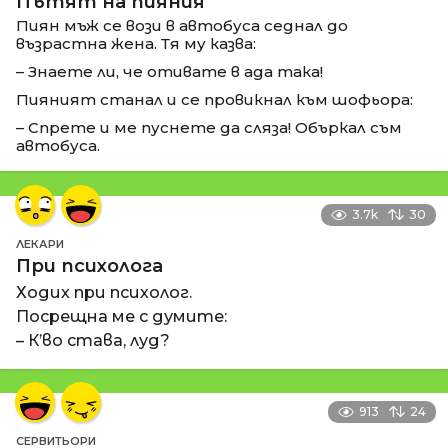
Пътят на пияния
Пиян мъж се вози в автобуса седнал до
възрастна жена. Тя му казва:
– Знаете ли, че отивате в ада така!
Пияният станал и се провикнал към шофьора:
– Спрете и ме пуснете да сляза! Объркал съм
автобуса.
3.7k
30
ЛЕКАРИ
При психолога
Ходих при психолог.
Посрещна ме с думите:
– К’во става, луд?
913
24
СЕРВИТЬОРИ