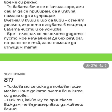
време си рекъл:
– Тя бабата вече се е качила горе, ами
дай аз да се прибирам, да я изкъпя,
наглася и да я изпращам.
Влезнал в къщи и що да види – огънят
запален, гърнето с гозбата в пещта, а
бабата чисти и се усмихва.
– Бре – плеснал се по челото дядото –
пусто мое незнаяние! Да бех разбрал
по-рано че е тъй, лани нямаше да
изпущим татя!
376
7
ЧЕРЕН ХУМОР
817
– Толкова ми се иска да поживея още
малко! Поне докато платя всичките
си дългове…
– Виж ти, какво му се приискало!
Виждам, че възнамеряваш да живееш
вечно!