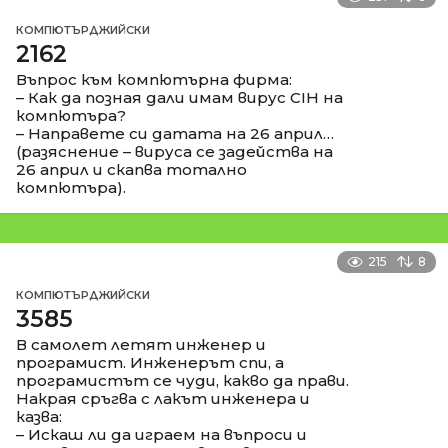
КОМПЮТЪРДЖИЙСКИ
2162
Въпрос към компютърна фирма:
– Как да позная дали имам вирус CIH на
компютъра?
– Направете си датата на 26 април…
(разяснение – вируса се задейства на
26 април и скапва тотално
компютъра).
215
8
КОМПЮТЪРДЖИЙСКИ
3585
В самолет летят инженер и
програмист. Инженерът спи, а
програмистът се чуди, какво да прави.
Накрая сръгва с лакът инженера и
казва:
– Искаш ли да играем на въпроси и