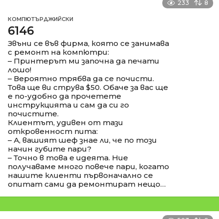
233
8
КОМПЮТЪРДЖИЙСКИ
6146
Звъни се във фирма, която се занимава
с ремонт на компютри:
– Принтерът ми започна да печати
лошо!
– Вероятно трябва да се почисти.
Това ще ви струва $50. Обаче за вас ще
е по-удобно да прочетете
инструкцията и сам да си го
почистите.
Клиентът, удивен от тази
откровенност пита:
– А, вашият шеф знае ли, че по този
начин губите пари?
– Точно в това е идеята. Ние
получаваме много повече пари, когато
нашите клиенти първоначално се
опитат сами да ремонтират нещо…