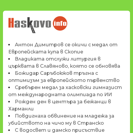
НОВИНИТЕ НА
HASKOVO.INFO
Антон Димитров се окичи с медал от
Европейската купа в Скопие
Владиката отслужи литургия в
църквата в Славяново, която се обновява
Божидар Саръбоюков тръгна с
оптимизъм за европейското първенство
Сребърен медал за хасковски гимназист
от международната олимпиада по ИИ
Рожден ден в центъра за бежанци в
Харманли
Повдигнаха обвинение на младежа за
убийството на чичо му в Странско
С водосвет и дамско присъствие