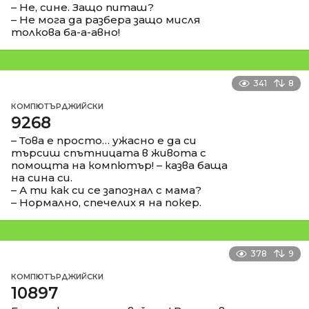
– Не, сине. Защо питаш?
– Не мога да разбера защо мисля
толкова ба-а-авно!
341
8
КОМПЮТЪРДЖИЙСКИ
9268
– Това е просто… ужасно е да си
търсиш спътницата в живота с
помощта на компютър! – казва баща
на сина си.
– А ти как си се запознал с мама?
– Нормално, спечелих я на покер.
378
9
КОМПЮТЪРДЖИЙСКИ
10897