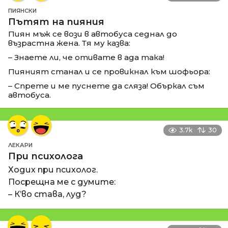
ПИЯНСКИ
Пътят на пияния
Пиян мъж се вози в автобуса седнал до
възрастна жена. Тя му казва:
– Знаете ли, че отивате в ада така!
Пияният станал и се провикнал към шофьора:
– Спрете и ме пуснете да сляза! Объркал съм
автобуса.
3.7k
30
ЛЕКАРИ
При психолога
Ходих при психолог.
Посрещна ме с думите:
– К’во става, луд?