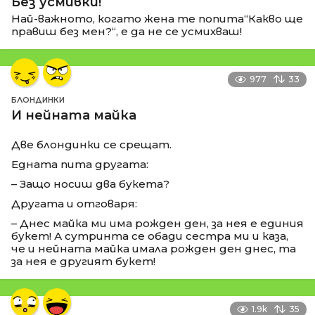
Без усмивки!
Най-важното, когато жена те попита“Какво ще
правиш без мен?“, е да не се усмихваш!
977
33
БЛОНДИНКИ
И нейната майка
Две блондинки се срещат.
Едната пита другата:
– Защо носиш два букета?
Другата и отговаря:
– Днес майка ми има рожден ден, за нея е единия
букет! А сутринта се обади сестра ми и каза,
че и нейната майка имала рожден ден днес, та
за нея е другият букет!
1.9k
35