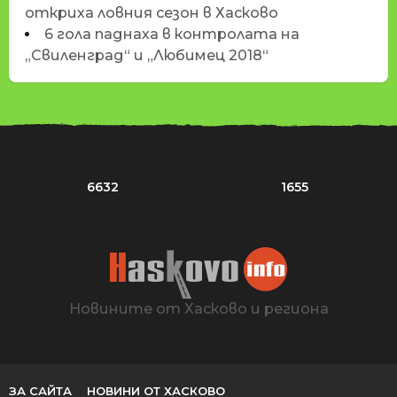
откриха ловния сезон в Хасково
6 гола паднаха в контролата на
„Свиленград“ и „Любимец 2018“
6632
1655
Новините от Хасково и региона
ЗА САЙТА
НОВИНИ ОТ ХАСКОВО