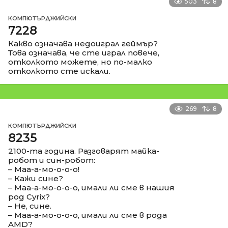
503
8
КОМПЮТЪРДЖИЙСКИ
7228
Какво означава недоиграл геймър?
Това означава, че сте играл повече,
отколкото можете, но по-малко
отколкото сте искали.
269
8
КОМПЮТЪРДЖИЙСКИ
8235
2100-та година. Разговарят майка-
робот и син-робот:
– Маа-а-мо-о-о-о!
– Кажи сине?
– Маа-а-мо-о-о-о, имали ли сме в нашия
род Cyrix?
– Не, сине.
– Маа-а-мо-о-о-о, имали ли сме в рода
AMD?