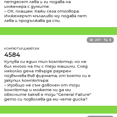
петдесет лева и ги подава на
инженера с думите:
– ОК, плащам. Кажи сега отговора.
Инженерът мълаливо му подава пет
лева и продължава да спи.
287
8
КОМПЮТЪРДЖИЙСКИ
4584
Купува си един тип компютър, но не
бил много на ти с тези машини. След
няколко дена твърде разярен
позвънява във фирмата, от която си е
закупил компютъра:
– Изобщо не съм доволен от този
компютър и можете ли да ми
обясните какъв е този "General Failure"
дето си позволява да ми чете диска?