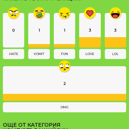
g
i
n
a
0
1
1
3
3
t
i
o
n
HATE
VOMIT
FUN
LOVE
LOL
2
OMG
ОЩЕ ОТ КАТЕГОРИЯ