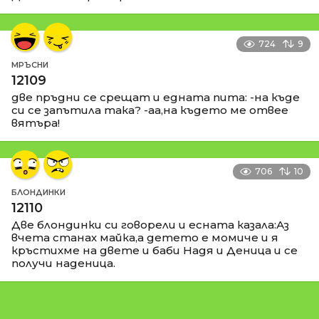
724
9
МРЪСНИ
12109
две пръдни се срещат и едната пита: -на къде
си се запътила така? -аа,на където ме отвее
вятъра!
706
10
БЛОНДИНКИ
12110
Две блондинки си говорели и есната казала:Аз
вчета станах майка,а детето е момиче и я
кръстихме на двете и баби Надя и Деница и се
получи наденица.