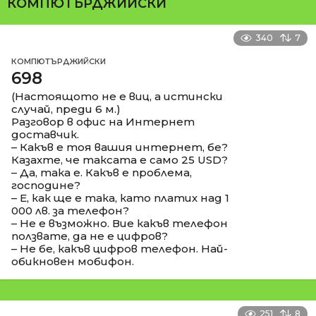
КОМПЮТЪРДЖИЙСКИ
340
7
КОМПЮТЪРДЖИЙСКИ
698
(Настоящото не е виц, а истински
случай, преди 6 м.)
Разговор в офис на Интернет
доставчик.
– Какъв е тоя вашия интернет, бе?
Казахте, че таксата е само 25 USD?
– Да, така е. Какъв е проблема,
господине?
– Е, как ще е така, като платих над 1
000 лв. за телефон?
– Не е възможно. Вие какъв телефон
ползвате, да не е цифров?
– Не бе, какъв цифров телефон. Най-
обикновен мобифон.
251
8