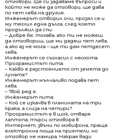
отговори. Ще си задаваме въпроси и
който не може да отговори, ще дава
по пет лева на другия.
Инженерът отворил очи, прозял се и
му теглил една дълга, след което
продължил да спи.
– Добре бе, тогава, ако ти не можеш
да отговориш, ще ми дадеш пет лева,
а ако аз не мога – ще ти дам петдесет
лева.
Инженерът се съгласил с неохота.
Програмистът пита:
– Какво е разстоянието от земята до
луната?
Инженерът мълчаливо подава пет
лева.
– Твой ред е.
Инженерът пита:
– Кой се изкачва в планината на три
крака, а слиза на четири?
Програмистът е в шок, отваря
лаптопа, търси отговора в
Интернет, звъни по мобифона, праща
електронна поща на приятели, но
отговор не намира. Накрая вади