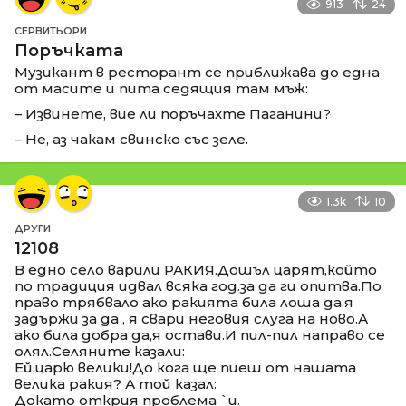
913
24
СЕРВИТЬОРИ
Поръчката
Музикант в ресторант се приближава до една
от масите и пита седящия там мъж:
– Извинете, вие ли поръчахте Паганини?
– Не, аз чакам свинско със зеле.
1.3k
10
ДРУГИ
12108
В едно село варили РАКИЯ.Дошъл царят,който
по традиция идвал всяка год.за да ги опитва.По
право трябвало ако ракията била лоша да,я
задържи за да , я свари неговия слуга на ново.А
ако била добра да,я остави.И пил-пил направо се
олял.Селяните казали:
Ей,царю велики!До кога ще пиеш от нашата
велика ракия? А той казал:
Докато открия проблема `и.