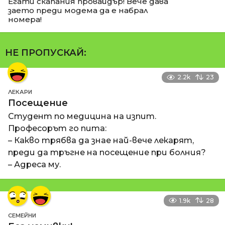
Егати скапания провайдър! Вече дава
заето преди модема да е набрал
номера!
НЕ ПРОПУСКАЙ:
2.2k
23
ЛЕКАРИ
Посещение
Студент по медицина на изпит.
Професорът го пита:
– Какво трябва да знае най-вече лекарят,
преди да тръгне на посещение при болния?
– Адреса му.
1.9k
28
СЕМЕЙНИ