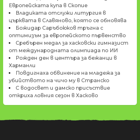
Европейската купа в Скопие
Владиката отслужи литургия в
църквата в Славяново, която се обновява
Божидар Саръбоюков тръгна с
оптимизъм за европейското първенство
Сребърен медал за хасковски гимназист
от международната олимпиада по ИИ
Рожден ден в центъра за бежанци в
Харманли
Повдигнаха обвинение на младежа за
убийството на чичо му в Странско
С водосвет и дамско присъствие
откриха ловния сезон в Хасково