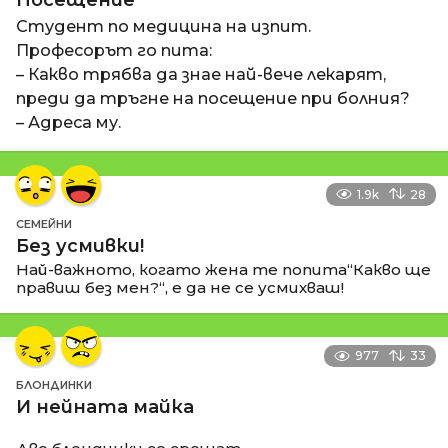
Посещение
Студент по медицина на изпит.
Професорът го пита:
– Какво трябва да знае най-вече лекарят,
преди да тръгне на посещение при болния?
– Адреса му.
1.9k
28
СЕМЕЙНИ
Без усмивки!
Най-важното, когато жена те попита“Какво ще
правиш без мен?“, е да не се усмихваш!
977
33
БЛОНДИНКИ
И нейната майка