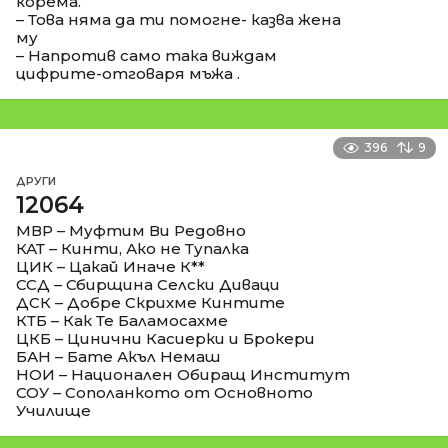
корема.
– Това няма да ти помогне- казва жена
му
– Напротив само така виждам
цифрите-отговаря мъжа .
396
9
ДРУГИ
12064
МВР – Муфтим Ви Редовно
КАТ – Кинти, Ако не Тупалка
ЦИК – Цакай Иначе К**
ССД – Сбирщина Селски Диваци
ДСК – Добре Скрихме Кинтите
КТБ – Как Те Баламосахме
ЦКБ – Цинични Касиерки и Брокери
БАН – Бате Акъл Немаш
НОИ – Национален Обиращ Институт
СОУ – Сополанкото от Основното
Училище