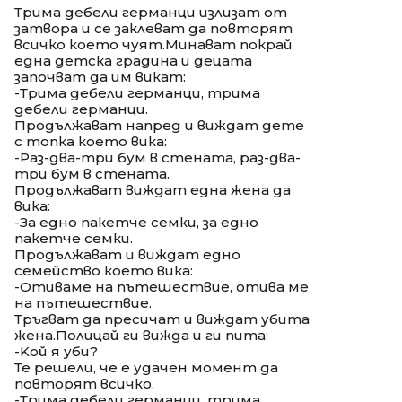
Трима дебели германци излизат от
затвора и се заклеват да повторят
всичко което чуят.Минават покрай
една детска градина и децата
започват да им викат:
-Трима дебели германци, трима
дебели германци.
Продължават напред и виждат дете
с топка което вика:
-Раз-два-три бум в стената, раз-два-
три бум в стената.
Продължават виждат една жена да
вика:
-За едно пакетче семки, за едно
пакетче семки.
Продължават и виждат едно
семейство което вика:
-Отиваме на пътешествие, отива ме
на пътешествие.
Тръгват да пресичат и виждат убита
жена.Полицай ги вижда и ги пита:
-Koй я уби?
Те решели, че е удачен момент да
повторят всичко.
-Трима дебели германци, трима