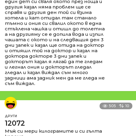
един дет си сваля окото през ноща и
другия казал няма проблем ще се
справя и другия ден той си взима
хотела и кат отидал там станало
тъмно и ония си свалил окото в една
стъклена чашка и отишл до толетна
а на другияму се е допила вода и изпил
чашата с окото и на следващия ден 3
дни запек и казал ще отида на доктор
и отияшл той на доктор и казал на
доктора докторе 3 дни запек и
докторът казал я лягай да те гледам
и легнал ония и докторът гледал
гледал и казал виждал съм много
задници ама задник мен да ме гледа не
съм виждал.
505
10
ДРУГИ
12072
Мъж си мери килограмите и си гълта