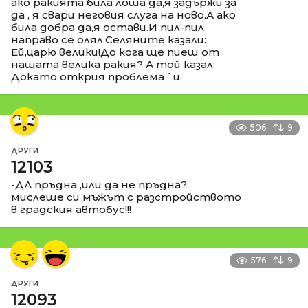
ако ракията била лоша да,я задържи за
да , я свари неговия слуга на ново.А ако
била добра да,я остави.И пил-пил
направо се олял.Селяните казали:
Ей,царю велики!До кога ще пиеш от
нашата велика ракия? А той казал:
Докато открия проблема `и.
506
9
ДРУГИ
12103
-ДА пръдна ,или да не пръдна?
мислеше си мъжът с разстройството
в градския автобус!!!
576
9
ДРУГИ
12093