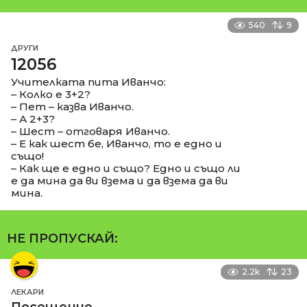
540
9
ДРУГИ
12056
Учителката пита Иванчо:
– Колко е 3+2?
– Пет – казва Иванчо.
– А 2+3?
– Шест – отговаря Иванчо.
– Е как шест бе, Иванчо, то е едно и
също!
– Как ще е едно и също? Едно и също ли
е да мина да ви взема и да взема да ви
мина.
НЕ ПРОПУСКАЙ:
2.2k
23
ЛЕКАРИ