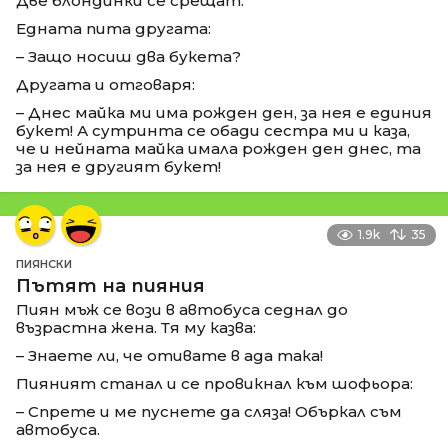
Две блондинки се срещат.
Едната пита другата:
– Защо носиш два букета?
Другата и отговаря:
– Днес майка ми има рожден ден, за нея е единия
букет! А сутринта се обади сестра ми и каза,
че и нейната майка имала рожден ден днес, та
за нея е другият букет!
1.9k
35
ПИЯНСКИ
Пътят на пияния
Пиян мъж се вози в автобуса седнал до
възрастна жена. Тя му казва:
– Знаете ли, че отивате в ада така!
Пияният станал и се провикнал към шофьора:
– Спрете и ме пуснете да сляза! Объркал съм
автобуса.