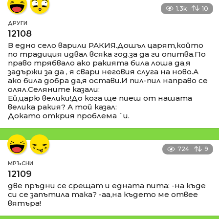
1.3k
10
ДРУГИ
12108
В едно село варили РАКИЯ.Дошъл царят,който
по традиция идвал всяка год.за да ги опитва.По
право трябвало ако ракията била лоша да,я
задържи за да , я свари неговия слуга на ново.А
ако била добра да,я остави.И пил-пил направо се
олял.Селяните казали:
Ей,царю велики!До кога ще пиеш от нашата
велика ракия? А той казал:
Докато открия проблема `и.
724
9
МРЪСНИ
12109
две пръдни се срещат и едната пита: -на къде
си се запътила така? -аа,на където ме отвее
вятъра!