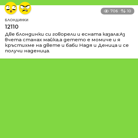
706
10
БЛОНДИНКИ
12110
Две блондинки си говорели и есната казала:Аз
вчета станах майка,а детето е момиче и я
кръстихме на двете и баби Надя и Деница и се
получи наденица.