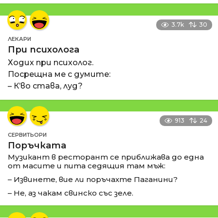
3.7k
30
ЛЕКАРИ
При психолога
Ходих при психолог.
Посрещна ме с думите:
– К’во става, луд?
913
24
СЕРВИТЬОРИ
Поръчката
Музикант в ресторант се приближава до една
от масите и пита седящия там мъж:
– Извинете, вие ли поръчахте Паганини?
– Не, аз чакам свинско със зеле.