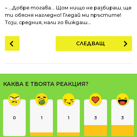
a
t
п
– …Добре тогава… Щом нищо не разбираш, ще
i
р
ти обясня нагледно! Гледай ми пръстите!
е
Този, средния, нали го виждаш…
д
и
P
СЛЕДВАЩ
1
o
8
s
г
t
о
P
д
a
и
КАКВА Е ТВОЯТА РЕАКЦИЯ?
g
н
i
и
n
п
р
a
е
0
1
1
3
3
t
д
i
и
o