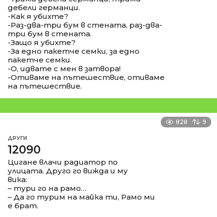
дебели германци.
-Как я убихте?
-Раз-два-три бум в стената, раз-два-
три бум в стената.
-Защо я убихте?
-За едно пакетче семки, за едно
пакетче семки.
-О, идвате с мен в затвора!
-Отиваме на пътешествие, отиваме
на пътешествие.
828
9
ДРУГИ
12090
Цигане влачи радиатор по
улицата. Друго го вижда и му
вика:
– тури го на рамо…
– Да го турим на майка ти, Рамо ми
е брат.