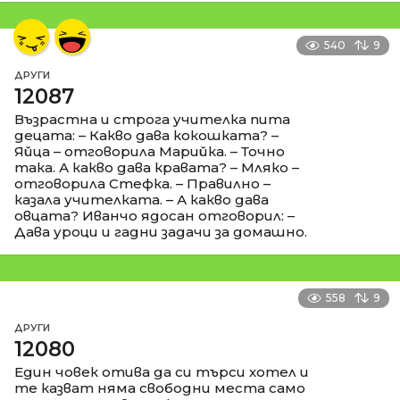
540
9
ДРУГИ
12087
Възрастна и строга учителка пита
децата: – Какво дава кокошката? –
Яйца – отговорила Марийка. – Точно
така. А какво дава кравата? – Мляко –
отговорила Стефка. – Правилно –
казала учителката. – А какво дава
овцата? Иванчо ядосан отговорил: –
Дава уроци и гадни задачи за домашно.
558
9
ДРУГИ
12080
Един човек отива да си търси хотел и
те казват няма свободни места само