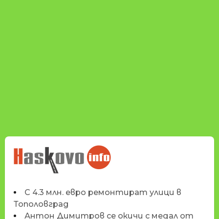
НОВИНИТЕ НА
HASKOVO.INFO
С 4.3 млн. евро ремонтират улици в
Тополовград
Антон Димитров се окичи с медал от