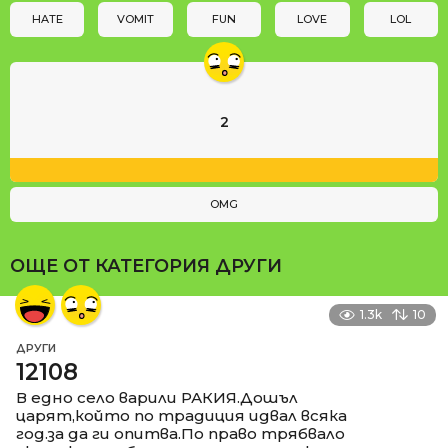
n
HATE
VOMIT
FUN
LOVE
LOL
2
OMG
ОЩЕ ОТ КАТЕГОРИЯ
ДРУГИ
1.3k
10
ДРУГИ
12108
В едно село варили РАКИЯ.Дошъл
царят,който по традиция идвал всяка
год.за да ги опитва.По право трябвало